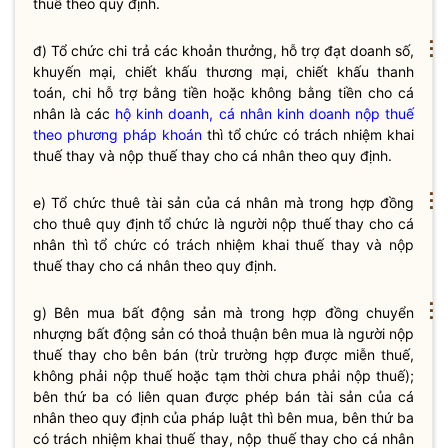
thuế theo quy định.
⋮
đ) Tổ chức chi trả các khoản thưởng, hỗ trợ đạt doanh số,
khuyến mại, chiết khấu thương mại, chiết khấu thanh
toán, chi hỗ trợ bằng tiền hoặc không bằng tiền cho cá
nhân là các
hộ kinh doanh, cá nhân kinh doanh nộp thuế
theo phương pháp khoán
thì tổ chức có trách nhiệm khai
thuế thay và nộp thuế thay cho cá nhân theo quy định.
⋮
e) Tổ chức thuê tài sản của cá nhân mà trong hợp đồng
cho thuê quy định tổ chức là người nộp
thuế
thay cho cá
nhân thì tổ chức có trách nhiệm khai
thuế
thay và nộp
thuế
thay cho cá nhân theo quy định.
⋮
g) Bên mua bất động sản mà trong hợp đồng chuyển
nhượng bất động sản có thoả thuận bên mua là người nộp
thuế thay cho bên bán (trừ trường hợp được
miễn thuế
,
không phải nộp thuế hoặc tạm thời chưa phải nộp thuế);
bên thứ ba có liên quan được phép bán tài sản của cá
nhân theo quy định của pháp
luật
thì bên mua, bên thứ ba
có trách nhiệm khai thuế thay, nộp thuế thay cho cá nhân