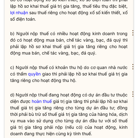
lập hồ sơ khai
thuế
giá trị gia tăng,
thuế
tiêu thụ đặc biệt,
lợi nhuận
sau
thuế
riêng cho hoạt động xổ số kiến thiết, xổ
số điện toán.
⋮
b) Người nộp
thuế
có nhiều hoạt động kinh doanh trong
đó có hoạt động mua bán, chế tác vàng, bạc, đá quý thì
phải lập hồ sơ khai
thuế
giá trị gia tăng riêng cho hoạt
động mua bán, chế tác vàng, bạc, đá quý.
⋮
c) Người nộp
thuế
có khoản thu hộ do cơ quan nhà nước
có thẩm
quyền
giao thì phải lập hồ sơ khai
thuế
giá trị gia
tăng riêng cho hoạt động thu hộ.
⋮
d) Người nộp thuế đang hoạt động có dự án đầu tư thuộc
diện được
hoàn thuế
giá trị gia tăng thì phải lập hồ sơ khai
thuế giá trị gia tăng riêng cho từng dự án đầu tư; đồng
thời phải bù trừ số thuế giá trị gia tăng của hàng hóa, dịch
vụ mua vào sử dụng cho từng dự án đầu tư với số thuế
giá trị gia tăng phải nộp (nếu có) của hoạt động, kinh
doanh đang thực hiện cùng
kỳ tính thuế
.