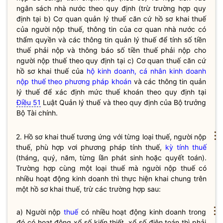
ngân sách
nhà nước
theo quy định (trừ trường hợp quy
định tại b) Cơ quan quản lý thuế căn cứ hồ sơ khai thuế
của người nộp thuế, thông tin của cơ quan
nhà nước
có
thẩm
quyền
và các thông tin quản lý thuế để tính số tiền
thuế phải nộp và thông báo số tiền thuế phải nộp cho
người nộp thuế theo quy định tại c) Cơ quan thuế căn cứ
hồ sơ khai thuế của
hộ kinh doanh, cá nhân kinh doanh
nộp thuế theo phương pháp khoán
và các thông tin quản
lý thuế để xác định mức thuế khoán theo quy định tại
Điều 51
Luật Quản lý thuế và theo quy định của
Bộ trưởng
Bộ Tài chính.
⋮
2. Hồ sơ khai thuế tương ứng với từng loại thuế, người nộp
thuế, phù hợp vơi phương pháp tính thuế,
kỳ tính thuế
(tháng, quý, năm, từng lần phát sinh hoặc quyết toán).
Trường hợp cùng một loại thuế mà người nộp thuế có
nhiều hoạt động kinh doanh thì thực hiện khai chung trên
một hồ sơ khai thuế, trừ các trường hợp sau:
⋮
a) Người nộp
thuế
có nhiều hoạt động kinh doanh trong
đó có hoạt động xổ số kiến thiết, xổ số điện toán thì phải