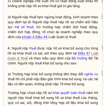
⋮
c) Doanh nghiệp chế xuất chỉ có hoạt động xuất khẩu thì
không phải nộp hồ sơ khai
thuế
giá trị gia tăng.
⋮
d) Người nộp thuế tạm ngừng hoạt động, kinh doanh theo
quy định tại đ) Người nộp thuế nộp hồ sơ chấm dứt hiệu
lực
mã số thuế
, trừ trường hợp chấm dứt hoạt động,
chấm dứt hợp đồng, tổ chức lại doanh nghiệp theo quy
định của
khoản 4 Điều 44
Luật Quản lý thuế .
⋮
4. Người nộp
thuế
được nộp hồ sơ khai bổ sung cho từng
hồ sơ khai
thuế
có sai, sót theo quy định tại
Điều 47
Luật
Quản lý thuế
và theo mẫu quy định của
Bộ trưởng
Bộ Tài
chính. Người nộp
thuế
khai bổ sung như sau:
⋮
a) Trường hợp khai bổ sung không làm thay đổi
nghĩa vụ
thuế thì chỉ phải nộp Bản giải trình khai bổ sung và các tài
liệu có liên quan, không phải nộp Tờ khai bổ sung.
Trường hợp chưa nộp hồ sơ
khai quyết toán thuế
năm thì
người nộp thuế khai bổ sung hồ sơ khai thuế của tháng,
quý có sai, sót, đồng thời tổng hợp số liệu khai bổ sung