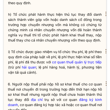
theo quy định.
⋮
h) Tổ chức phát hành thực hiện thủ tục thay đổi danh
sách thành viên góp vốn hoặc danh sách cổ đông trong
trường hợp chuyển nhượng vốn mà không có chứng từ
chứng minh cá nhân chuyển nhượng vốn đã hoàn thành
nghĩa vụ
thuế thì tổ chức phát hành khai thuế thay, nộp
thuế thay cho cá nhân chuyển nhượng vốn theo quy định.
⋮
i) Tổ chức được giao nhiệm vụ tổ chức thu phí, lệ phí theo
quy định của pháp
luật
về phí, lệ phí thực hiện khai số tiền
phí, lệ phí đã thu được với
cơ quan thuế quản lý trực tiếp
(trừ phí
hải quan
; lệ phí hàng hoá, hành lý, phương tiện
vận tải quá cảnh).
⋮
6. Người nộp
thuế
phải nộp hồ sơ khai
thuế
cho cơ quan
thuế
nơi chuyển đi trong trường hợp đến thời hạn nộp hồ
sơ khai
thuế
nhưng người nộp
thuế
chưa hoàn thành thủ
tục thay đổi
địa chỉ
trụ sở với cơ quan
đăng ký kinh
doanh
, cơ quan đăng ký hợp tác xã hoặc cơ quan
thuế
nơi
chuyển đến.