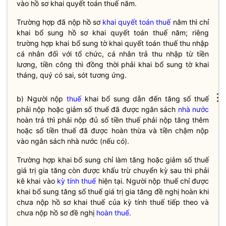
vào hồ sơ
khai quyết toán thuế
năm.
Trường hợp đã nộp hồ sơ
khai quyết toán thuế
năm thì chỉ
khai bổ sung hồ sơ
khai quyết toán thuế
năm; riêng
trường hợp khai bổ sung tờ
khai quyết toán thuế
thu nhập
cá nhân đối với tổ chức, cá nhân trả thu nhập từ tiền
lương, tiền công thì đồng thời phải khai bổ sung tờ khai
tháng, quý có sai, sót tương ứng.
⋮
b) Người nộp
thuế
khai bổ sung dẫn đến tăng số
thuế
phải nộp hoặc giảm số
thuế
đã được ngân sách
nhà nước
hoàn trả thì phải nộp đủ số tiền
thuế
phải nộp tăng thêm
hoặc số tiền
thuế
đã được hoàn thừa và tiền chậm nộp
vào ngân sách
nhà nước
(nếu có).
Trường hợp khai bổ sung chỉ làm tăng hoặc giảm số thuế
giá trị gia tăng còn được khấu trừ chuyển kỳ sau thì phải
kê khai vào
kỳ tính thuế
hiện tại. Người nộp thuế chỉ được
khai bổ sung tăng số thuế giá trị gia tăng đề nghị hoàn khi
chưa nộp hồ sơ khai thuế của
kỳ tính thuế
tiếp theo và
chưa nộp hồ sơ đề nghị
hoàn thuế
.