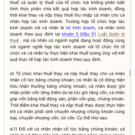
thuế
và quản lý
thuế
của tổ chức mà không phân biệt
hình thức phân chia kết quả hợp tác kinh doanh, đồng
thời khai thay và nộp thay
thuế
thu nhập cá nhân cho cá
nhân hợp tác kinh doanh. Trường hợp
tổ chức hợp tác
kinh doanh với cá nhân
là
hộ kinh doanh
, cá nhân kinh
doanh theo quy định tại
khoản 5 Điều 51
Luật Quản lý
thuế
, mà cá nhân có ngành nghề đang hoạt động cùng
với ngành nghề hợp tác kinh doanh với tổ chức thì tổ
chức và cá nhân tự thực hiện khai
thuế
tương ứng với kết
quả thực tế hợp tác kinh doanh theo quy định.
⋮
d) Tổ chức khai thuế thay và nộp thuế thay cho cá nhân
nhận cổ tức bằng chứng khoán; cá nhân là cổ đông hiện
hữu nhận thưởng bằng chứng khoán; cá nhân được ghi
nhận phần vốn tăng thêm do lợi tức ghi tăng vốn; cá nhân
góp vốn bằng bất động sản, phần vốn góp, chứng khoán.
Thời điểm khai thuế thay và nộp thuế thay được thực hiện
khi cá nhân phát sinh chuyển nhượng chứng khoán cùng
loại, chuyển nhượng vốn, rút vốn. Cụ thể như sau:
d.1) Đối với cá nhân nhận cổ tức bằng chứng khoán; cá