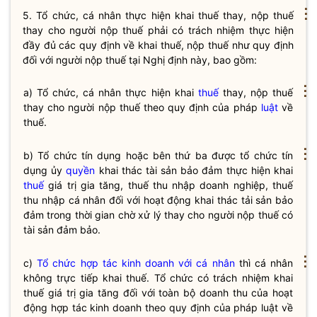
⋮
5. Tổ chức, cá nhân thực hiện khai
thuế
thay, nộp
thuế
thay cho người nộp
thuế
phải có trách nhiệm thực hiện
đầy đủ các quy định về khai
thuế
, nộp
thuế
như quy định
đối với người nộp
thuế
tại Nghị định này, bao gồm:
⋮
a) Tổ chức, cá nhân thực hiện khai
thuế
thay, nộp
thuế
thay cho người nộp
thuế
theo quy định của pháp
luật
về
thuế
.
⋮
b) Tổ chức tín dụng hoặc bên thứ ba được tổ chức tín
dụng ủy
quyền
khai thác tài sản bảo đảm thực hiện khai
thuế
giá trị gia tăng,
thuế
thu nhập doanh nghiệp,
thuế
thu nhập cá nhân đối với hoạt động khai thác tải sản bảo
đảm trong thời gian chờ xử lý thay cho người nộp
thuế
có
tài sản đảm bảo.
⋮
c)
Tổ chức hợp tác kinh doanh với cá nhân
thì cá nhân
không trực tiếp khai
thuế
. Tổ chức có trách nhiệm khai
thuế
giá trị gia tăng đối với toàn bộ doanh thu của hoạt
động hợp tác kinh doanh theo quy định của pháp
luật
về