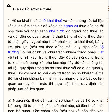
⋮
Điều 7. Hồ sơ khai thuế
⋮
1. Hồ sơ khai thuế là
tờ khai thuế
và các chứng từ, tài liệu
liên quan làm căn cứ để xác định
nghĩa vụ
thuế của người
nộp thuế với ngân sách
nhà nước
do người nộp thuế lập
và gửi đến cơ quan quản lý thuế bằng phương thức điện
tử hoặc giấy. Người nộp thuế phải khai
tờ khai thuế
, bảng
kê, phụ lục (nếu có) theo đúng mẫu quy định của
Bộ
trưởng
Bộ Tài chính và chịu trách nhiệm trước pháp
luật
về tính chính xác, trung thực, đầy đủ các nội dung trong
tờ khai thuế
, bảng kê, phụ lục; nộp đầy đủ các chứng từ,
tài liệu quy định trong hồ sơ khai thuế với cơ quan quản lý
thuế. Đối với một số loại giấy tờ trong hồ sơ khai thuế mà
Bộ Tài chính không ban hành mẫu nhưng pháp
luật
có liên
quan có quy định mẫu thì thực hiện theo quy định của
pháp
luật
có liên quan.
⋮
a) Người nộp thuế căn cứ hồ sơ khai thuế và hồ sơ khai
bổ sung để tự tính số tiền thuế phải nộp, số tiền thuế phải
nộp bổ sung, tiền chậm nộp (nếu có) và nộp tiền vào