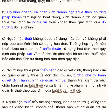
hồ sơ khai
thuế
tháng, quý; hồ sơ quyết toán năm.
b)
Hộ kinh doanh, cá nhân kinh doanh nộp thuế theo phương
pháp khoán
tạm ngừng hoạt động, kinh doanh được cơ quan
thuế xác định lại
nghĩa vụ
thuế khoán theo quy định của
Bộ
trưởng
Bộ Tài chính.
c) Người nộp
thuế
không được sử dụng hóa đơn và không phải
nộp báo cáo tình hình sử dụng hóa đơn. Trường hợp người nộp
thuế
được cơ quan
thuế
chấp thuận
sử dụng hoá đơn theo quy
định của pháp
luật
về hoá đơn thì phải nộp hồ sơ khai
thuế
, nộp
báo cáo tình hình sử dụng hoá đơn theo quy định.
d) Người nộp thuế phải
chấp hành
các quyết định, thông báo của
cơ quan quản lý thuế về đôn đốc thu nợ,
cưỡng chế thi hành
quyết định hành chính về quản lý thuế
, thanh tra, kiểm tra việc
chấp hành
pháp
luật thuế
và xử lý hành vi vi phạm hành chính về
quản lý thuế theo quy định của
Luật Quản lý thuế
.
3. Người nộp
thuế
tiếp tục hoạt động, kinh doanh trở lại đúng thời
hạn đã đăng ký thì không phải thông báo với cơ quan nơi đã