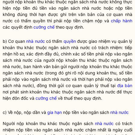
người nộp khoản thu khác thuộc ngân sách
nhà nước
không thực
hiện nộp tiền đủ tiền vào ngân sách
nhà nước
hoặc nộp tiền
không đúng thời hạn được ghi trên văn bản của cơ quan
nhà
nước
có thẩm
quyền
thì phải nộp tiền chậm nộp và
chấp hành
các quyết định
cưỡng chế
theo quy định.
b) Cơ quan
nhà nước
có thẩm
quyền
được giao nhiệm vụ quản lý
khoản thu khác thuộc ngân sách
nhà nước
có trách nhiệm: tiếp
nhận hồ sơ, xác định đầy đủ, chính xác số tiền phải nộp vào ngân
sách
nhà nước
của người nộp khoản thu khác thuộc ngân sách
nhà nước
, ban hành văn bản gửi người nộp khoản thu khác thuộc
ngân sách
nhà nước
(trong đó ghi rõ nội dung khoản thu, số tiền
phải nộp vào ngân sách
nhà nước
và thời hạn phải nộp vào ngân
sách
nhà nước
), đồng thời gửi cơ quan quản lý thuế tại
địa bàn
nơi phát sinh khoản thu khác thuộc ngân sách
nhà nước
để thực
hiện đôn đốc và
cưỡng chế
về thuế theo quy định.
c) Về nộp, nộp dần và
gia hạn
nộp tiền vào ngân sách
nhà nước
Người nộp khoản thu khác thuộc ngân sách
nhà nước
có trách
nhiệm nộp tiền vào ngân sách
nhà nước
chậm nhất là ngày cuối