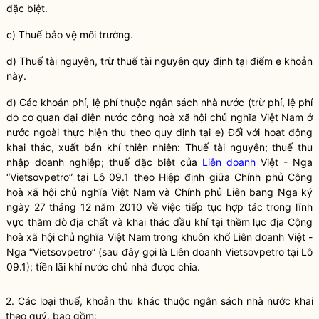
đặc biệt.
c)
Thuế
bảo vệ môi trường.
d)
Thuế
tài nguyên, trừ
thuế
tài nguyên quy định tại điểm e khoản
này.
đ) Các khoản phí, lệ phí thuộc ngân sách
nhà nước
(trừ phí, lệ phí
do cơ quan đại diện nước cộng hoà xã hội chủ nghĩa Việt Nam ở
nước ngoài thực hiện thu theo quy định tại e) Đối với hoạt động
khai thác, xuất bán khí thiên nhiên:
Thuế
tài nguyên;
thuế
thu
nhập doanh nghiệp;
thuế
đặc biệt của
Liên doanh
Việt - Nga
“Vietsovpetro” tại Lô 09.1 theo Hiệp định giữa Chính phủ Cộng
hoà xã hội chủ nghĩa Việt Nam và Chính phủ Liên bang Nga ký
ngày 27 tháng 12 năm 2010 về việc tiếp tục hợp tác trong lĩnh
vực thăm dò địa chất và khai thác dầu khí tại thềm lục địa Cộng
hoà xã hội chủ nghĩa Việt Nam trong khuôn khổ
Liên doanh
Việt -
Nga “Vietsovpetro” (sau đây gọi là
Liên doanh
Vietsovpetro tại Lô
09.1); tiền lãi khí nước chủ nhà được chia.
2. Các loại thuế, khoản thu khác thuộc ngân sách
nhà nước
khai
theo quý, bao gồm: