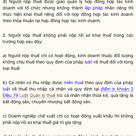
đ) Người nộp
thuế
được giao quản lý hợp đồng hợp tác kinh
doanh với tổ chức nhưng không thành
lập pháp
nhân riêng thì
thực hiện khai
thuế
riêng đối với hợp đồng hợp tác kinh doanh
theo thỏa thuận tại hợp đồng hợp tác kinh doanh.
3. Người nộp
thuế
không phải nộp hồ sơ khai
thuế
trong các
trường hợp sau đây:
a) Người nộp
thuế
chỉ có hoạt động, kinh doanh thuộc đối tượng
không chịu
thuế
theo quy định của pháp
luật
về
thuế
đối với từng
loại
thuế
.
b) Cá nhân có thu nhập được
miễn thuế
theo quy định của pháp
luật
về thuế thu nhập cá nhân và quy định tại
điểm b khoản 2
Điều 79
Luật Quản lý thuế
trừ cá nhân nhận thừa kế, quà tặng là
bất động sản; chuyển nhượng bất động sản.
c) Doanh nghiệp chế xuất chỉ có hoạt động xuất khẩu thì không
phải nộp hồ sơ khai
thuế
giá trị gia tăng.