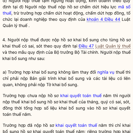
d) Người nộp thuế tạm ngừng hoạt động, kinh doanh theo quy
định tại đ) Người nộp thuế nộp hồ sơ chấm dứt hiệu lực
mã số
thuế
, trừ trường hợp chấm dứt hoạt động, chấm dứt hợp đồng, tổ
chức lại doanh nghiệp theo quy định của
khoản 4 Điều 44
Luật
Quản lý thuế .
4. Người nộp
thuế
được nộp hồ sơ khai bổ sung cho từng hồ sơ
khai
thuế
có sai, sót theo quy định tại
Điều 47
Luật Quản lý thuế
và theo mẫu quy định của
Bộ trưởng
Bộ Tài chính. Người nộp
thuế
khai bổ sung như sau:
a) Trường hợp khai bổ sung không làm thay đổi
nghĩa vụ
thuế thì
chỉ phải nộp Bản giải trình khai bổ sung và các tài liệu có liên
quan, không phải nộp Tờ khai bổ sung.
Trường hợp chưa nộp hồ sơ
khai quyết toán thuế
năm thì người
nộp thuế khai bổ sung hồ sơ khai thuế của tháng, quý có sai, sót,
đồng thời tổng hợp số liệu khai bổ sung vào hồ sơ
khai quyết
toán thuế
năm.
Trường hợp đã nộp hồ sơ
khai quyết toán thuế
năm thì chỉ khai
bổ sung hồ sơ
khai quyết toán thuế
năm; riêng trường hợp khai