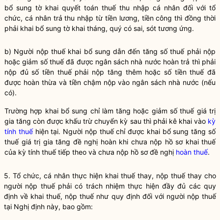
bổ sung tờ
khai quyết toán thuế
thu nhập cá nhân đối với tổ
chức, cá nhân trả thu nhập từ tiền lương, tiền công thì đồng thời
phải khai bổ sung tờ khai tháng, quý có sai, sót tương ứng.
b) Người nộp
thuế
khai bổ sung dẫn đến tăng số
thuế
phải nộp
hoặc giảm số
thuế
đã được ngân sách
nhà nước
hoàn trả thì phải
nộp đủ số tiền
thuế
phải nộp tăng thêm hoặc số tiền
thuế
đã
được hoàn thừa và tiền chậm nộp vào ngân sách
nhà nước
(nếu
có).
Trường hợp khai bổ sung chỉ làm tăng hoặc giảm số thuế giá trị
gia tăng còn được khấu trừ chuyển kỳ sau thì phải kê khai vào
kỳ
tính thuế
hiện tại. Người nộp thuế chỉ được khai bổ sung tăng số
thuế giá trị gia tăng đề nghị hoàn khi chưa nộp hồ sơ khai thuế
của
kỳ tính thuế
tiếp theo và chưa nộp hồ sơ đề nghị
hoàn thuế
.
5. Tổ chức, cá nhân thực hiện khai
thuế
thay, nộp
thuế
thay cho
người nộp
thuế
phải có trách nhiệm thực hiện đầy đủ các quy
định về khai
thuế
, nộp
thuế
như quy định đối với người nộp
thuế
tại Nghị định này, bao gồm: