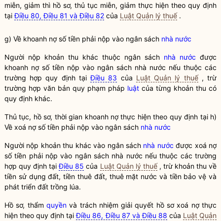
miễn, giảm thì hồ sơ, thủ tục miễn, giảm thực hiện theo quy định
tại
Điều 80, Điều 81 và Điều 82
của
Luật Quản lý thuế
.
g) Về khoanh nợ số tiền phải nộp vào ngân sách
nhà nước
Người nộp khoản thu khác thuộc ngân sách
nhà nước
được
khoanh nợ số tiền nộp vào ngân sách
nhà nước
nếu thuộc các
trường hợp quy định tại
Điều 83
của
Luật Quản lý thuế
, trừ
trường hợp văn bản quy phạm pháp
luật
của từng khoản thu có
quy định khác.
Thủ tục, hồ sơ, thời gian khoanh nợ thực hiện theo quy định tại h)
Về xoá nợ số tiền phải nộp vào ngân sách
nhà nước
Người nộp khoản thu khác vào ngân sách
nhà nước
được xoá nợ
số tiền phải nộp vào ngân sách
nhà nước
nếu thuộc các trường
hợp quy định tại
Điều 85
của
Luật Quản lý thuế
, trừ khoản thu về
tiền sử dụng đất, tiền thuê đất, thuê mặt nước và tiền bảo vệ và
phát triển đất trồng lúa.
Hồ sơ, thẩm
quyền
và trách nhiệm giải quyết hồ sơ xoá nợ thực
hiện theo quy định tại
Điều 86, Điều 87 và Điều 88
của
Luật Quản