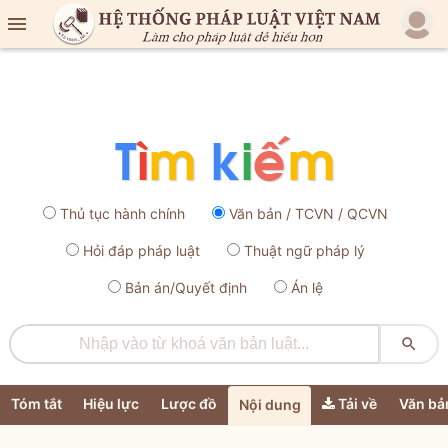

Thủ tục hành chính
Văn bản / TCVN / QCVN
Hỏi đáp pháp luật
Thuật ngữ pháp lý
Bản án/Quyết định
Án lệ

Tóm tắt
Hiệu lực
Lược đồ
Tải về
Văn bả
Nội dung