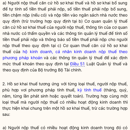
a) Người nộp thuế căn cứ hồ sơ khai thuế và hồ sơ khai bổ sung
để tự tính số tiền thuế phải nộp, số tiền thuế phải nộp bổ sung,
tiền chậm nộp (nếu có) và nộp tiền vào ngân sách
nhà nước
theo
quy định (trừ trường hợp quy định tại b) Cơ quan quản lý thuế
căn cứ hồ sơ khai thuế của người nộp thuế, thông tin của cơ quan
nhà nước
có thẩm
quyền
và các thông tin quản lý thuế để tính số
tiền thuế phải nộp và thông báo số tiền thuế phải nộp cho người
nộp thuế theo quy định tại c) Cơ quan thuế căn cứ hồ sơ khai
thuế của
hộ kinh doanh, cá nhân kinh doanh nộp thuế theo
phương pháp khoán
và các thông tin quản lý thuế để xác định
mức thuế khoán theo quy định tại
Điều 51
Luật Quản lý thuế và
theo quy định của
Bộ trưởng
Bộ Tài chính.
2. Hồ sơ khai thuế tương ứng với từng loại thuế, người nộp thuế,
phù hợp vơi phương pháp tính thuế,
kỳ tính thuế
(tháng, quý,
năm, từng lần phát sinh hoặc quyết toán). Trường hợp cùng một
loại thuế mà người nộp thuế có nhiều hoạt động kinh doanh thì
thực hiện khai chung trên một hồ sơ khai thuế, trừ các trường hợp
sau:
a) Người nộp
thuế
có nhiều hoạt động kinh doanh trong đó có