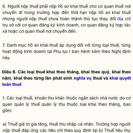
6. Người nộp
thuế
phải nộp hồ sơ khai
thuế
cho cơ quan
thuế
nơi
chuyển đi trong trường hợp đến thời hạn nộp hồ sơ khai
thuế
nhưng người nộp
thuế
chưa hoàn thành thủ tục thay đổi
địa chỉ
trụ sở với cơ quan
đăng ký kinh doanh
, cơ quan đăng ký hợp tác
xã hoặc cơ quan
thuế
nơi chuyển đến.
7. Danh mục hồ sơ khai thuế áp dụng đối với từng loại thuế, từng
hoạt động kinh doanh tại Phụ lục I ban hành kèm theo Nghị định
này.
Điều 8. Các loại thuế khai theo tháng, khai theo quý, khai theo
năm, khai theo từng lần phát sinh
nghĩa vụ
thuế và
khai quyết
toán thuế
1. Các loại
thuế
, khoản thu khác thuộc ngân sách
nhà nước
do cơ
quan quản lý
thuế
quản lý thu thuộc loại khai theo tháng, bao
gồm:
a)
Thuế
giá trị gia tăng,
thuế
thu nhập cá nhân. Trường hợp người
nộp
thuế
đáp ứng các tiêu chí theo quy định tại b)
Thuế
tiêu thụ