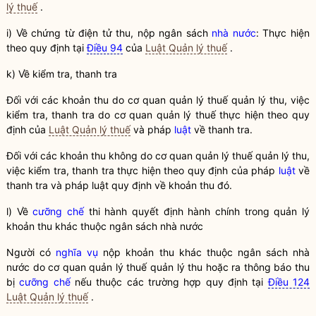
lý thuế
.
i) Về chứng từ điện tử thu, nộp ngân sách
nhà nước
: Thực hiện
theo quy định tại
Điều 94
của
Luật Quản lý thuế
.
k) Về kiểm tra, thanh tra
Đối với các khoản thu do cơ quan quản lý
thuế
quản lý thu, việc
kiểm tra, thanh tra do cơ quan quản lý
thuế
thực hiện theo quy
định của
Luật Quản lý thuế
và pháp
luật
về thanh tra.
Đối với các khoản thu không do cơ quan quản lý
thuế
quản lý thu,
việc kiểm tra, thanh tra thực hiện theo quy định của pháp
luật
về
thanh tra và pháp
luật
quy định về khoản thu đó.
l) Về
cưỡng chế
thi hành quyết định hành chính trong quản lý
khoản thu khác thuộc ngân sách
nhà nước
Người có
nghĩa vụ
nộp khoản thu khác thuộc ngân sách
nhà
nước
do cơ quan quản lý
thuế
quản lý thu hoặc ra thông báo thu
bị
cưỡng chế
nếu thuộc các trường hợp quy định tại
Điều 124
Luật Quản lý thuế
.