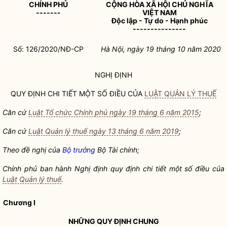
CHÍNH PHỦ
CỘNG HÒA XÃ HỘI CHỦ NGHĨA
-------
VIỆT NAM
Độc lập - Tự do - Hạnh phúc
---------------
Số: 126/2020/NĐ-CP
Hà Nội, ngày 19 tháng 10 năm 2020
NGHỊ ĐỊNH
QUY ĐỊNH CHI TIẾT MỘT SỐ ĐIỀU CỦA
LUẬT QUẢN LÝ THUẾ
Căn cứ
Luật Tổ chức Chính phủ ngày 19 tháng 6 năm 2015
;
Căn cứ
Luật Quản lý thuế ngày 13 tháng 6 năm 2019
;
Theo đề nghị của
Bộ trưởng
Bộ Tài chính;
Chính phủ ban hành Nghị định quy định chi tiết một số điều của
Luật Quản lý thuế
.
Chương I
NHỮNG QUY ĐỊNH CHUNG