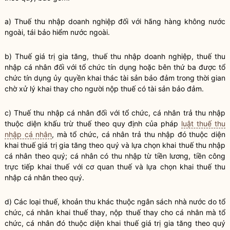
a)
Thuế
thu nhập doanh nghiệp đối với hãng hàng không nước
ngoài, tái bảo hiểm nước ngoài.
b)
Thuế
giá trị gia tăng,
thuế
thu nhập doanh nghiệp,
thuế
thu
nhập cá nhân đối với tổ chức tín dụng hoặc bên thứ ba được tổ
chức tín dụng ủy
quyền
khai thác tài sản bảo đảm trong thời gian
chờ xử lý khai thay cho người nộp
thuế
có tài sản bảo đảm.
c)
Thuế
thu nhập cá nhân đối với tổ chức, cá nhân trả thu nhập
thuộc diện khấu trừ
thuế
theo quy định của pháp
luật thuế thu
nhập cá nhân
, mà tổ chức, cá nhân trả thu nhập đó thuộc diện
khai
thuế
giá trị gia tăng theo quý và lựa chọn khai
thuế
thu nhập
cá nhân theo quý; cá nhân có thu nhập từ tiền lương, tiền công
trực tiếp khai
thuế
với cơ quan
thuế
và lựa chọn khai
thuế
thu
nhập cá nhân theo quý.
d) Các loại
thuế
, khoản thu khác thuộc ngân sách
nhà nước
do tổ
chức, cá nhân khai
thuế
thay, nộp
thuế
thay cho cá nhân mà tổ
chức, cá nhân đó thuộc diện khai
thuế
giá trị gia tăng theo quý