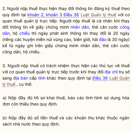
2. Người nộp thuế thực hiện thay đổi thông tin đăng ký thuế theo
quy định tại
khoản 2, khoản 3 Điều 36
Luật Quản lý thuế
với
cơ
quan thuế quản lý trực tiếp
. Người nộp thuế là cá nhân khi thay
đổi thông tin về giấy chứng minh
nhân dân
, thẻ căn cước
công
dân
, hộ
chiếu
thì ngày phát sinh thông tin thay đổi là 20 ngày
(riêng các huyện miền núi vùng cao, biên giới, hải
đảo
là 30 ngày)
kể từ ngày ghi trên giấy chứng minh
nhân dân
, thẻ căn cước
công dân
, hộ
chiếu
.
3. Người nộp thuế có trách nhiệm thực hiện các thủ tục về thuế
với
cơ quan thuế quản lý trực tiếp
trước khi thay đổi
địa chỉ
trụ sở
sang
địa bàn
cấp
tỉnh
khác theo quy định tại
Điều 36
Luật Quản
lý thuế
, cụ thể:
a) Nộp đầy đủ hồ sơ khai
thuế
, báo cáo tình hình sử dụng hóa
đơn còn thiếu theo quy định.
b) Nộp đầy đủ số tiền
thuế
và các khoản thu khác thuộc ngân
sách
nhà nước
theo quy định.