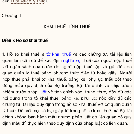
của
Luật Quản lý thuế
).
Chương II
KHAI THUẾ, TÍNH THUẾ
Điều 7. Hồ sơ khai thuế
1. Hồ sơ khai thuế là
tờ khai thuế
và các chứng từ, tài liệu liên
quan làm căn cứ để xác định
nghĩa vụ
thuế của người nộp thuế
với ngân sách
nhà nước
do người nộp thuế lập và gửi đến cơ
quan quản lý thuế bằng phương thức điện tử hoặc giấy. Người
nộp thuế phải khai
tờ khai thuế
, bảng kê, phụ lục (nếu có) theo
đúng mẫu quy định của
Bộ trưởng
Bộ Tài chính và chịu trách
nhiệm trước pháp
luật
về tính chính xác, trung thực, đầy đủ các
nội dung trong
tờ khai thuế
, bảng kê, phụ lục; nộp đầy đủ các
chứng từ, tài liệu quy định trong hồ sơ khai thuế với cơ quan quản
lý thuế. Đối với một số loại giấy tờ trong hồ sơ khai thuế mà Bộ Tài
chính không ban hành mẫu nhưng pháp
luật
có liên quan có quy
định mẫu thì thực hiện theo quy định của pháp
luật
có liên quan.