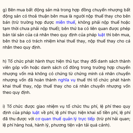
g) Bên mua bất động sản mà trong hợp đồng chuyển nhượng bất
động sản có thoả thuận bên mua là người nộp thuế thay cho bên
bán (trừ trường hợp được
miễn thuế
, không phải nộp thuế hoặc
tạm thời chưa phải nộp thuế); bên thứ ba có liên quan được phép
bán tài sản của cá nhân theo quy định của pháp
luật
thì bên mua,
bên thứ ba có trách nhiệm khai thuế thay, nộp thuế thay cho cá
nhân theo quy định.
h) Tổ chức phát hành thực hiện thủ tục thay đổi danh sách thành
viên góp vốn hoặc danh sách cổ đông trong trường hợp chuyển
nhượng vốn mà không có chứng từ chứng minh cá nhân chuyển
nhượng vốn đã hoàn thành
nghĩa vụ
thuế thì tổ chức phát hành
khai thuế thay, nộp thuế thay cho cá nhân chuyển nhượng vốn
theo quy định.
i) Tổ chức được giao nhiệm vụ tổ chức thu phí, lệ phí theo quy
định của pháp
luật
về phí, lệ phí thực hiện khai số tiền phí, lệ phí
đã thu được với
cơ quan thuế quản lý trực tiếp
(trừ phí
hải quan
;
lệ phí hàng hoá, hành lý, phương tiện vận tải quá cảnh).