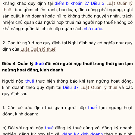
kháng khác quy định tại
điểm b khoản 27 Điều 3
Luật Quản lý
thuế
, bao gồm: chiến tranh, bạo loạn, đình công phải ngừng, nghỉ
sản xuất, kinh doanh hoặc rủi ro không thuộc nguyên nhân, trách
nhiệm chủ quan của người nộp
thuế
mà người nộp
thuế
không có
khả năng nguồn tài chính nộp ngân sách
nhà nước
.
2. Các từ ngữ được quy định tại Nghị định này có nghĩa như quy
định của
Luật Quản lý thuế
.
Điều 4. Quản lý
thuế
đối với người nộp
thuế
trong thời gian tạm
ngừng hoạt động, kinh doanh
Người nộp
thuế
thực hiện thông báo khi tạm ngừng hoạt động,
kinh doanh theo quy định tại
Điều 37
Luật Quản lý thuế
và các
quy định sau:
1. Căn cứ xác định thời gian người nộp
thuế
tạm ngừng hoạt
động, kinh doanh:
a) Đối với người nộp
thuế
đăng ký
thuế
cùng với đăng ký doanh
nghiệp, đăng ký hợp tác xã,
đăng ký kinh doanh
theo quy định