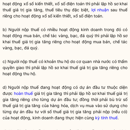
hoạt động xổ số kiến thiết, xổ số điện toán thì phải lập hồ sơ khai
thuế
giá trị gia tăng,
thuế
tiêu thụ đặc biệt,
lợi nhuận
sau
thuế
riêng cho hoạt động xổ số kiến thiết, xổ số điện toán.
b) Người nộp
thuế
có nhiều hoạt động kinh doanh trong đó có
hoạt động mua bán, chế tác vàng, bạc, đá quý thì phải lập hồ sơ
khai
thuế
giá trị gia tăng riêng cho hoạt động mua bán, chế tác
vàng, bạc, đá quý.
c) Người nộp
thuế
có khoản thu hộ do cơ quan nhà nước có thẩm
quyền
giao thì phải lập hồ sơ khai
thuế
giá trị gia tăng riêng cho
hoạt động thu hộ.
d) Người nộp thuế đang hoạt động có dự án đầu tư thuộc diện
được
hoàn thuế
giá trị gia tăng thì phải lập hồ sơ khai thuế giá trị
gia tăng riêng cho từng dự án đầu tư; đồng thời phải bù trừ số
thuế giá trị gia tăng của hàng hóa, dịch vụ mua vào sử dụng cho
từng dự án đầu tư với số thuế giá trị gia tăng phải nộp (nếu có)
của hoạt động, kinh doanh đang thực hiện cùng
kỳ tính thuế
.