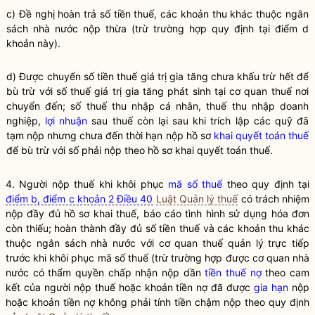
c) Đề nghị hoàn trả số tiền
thuế
, các khoản thu khác thuộc ngân
sách
nhà nước
nộp thừa (trừ trường hợp quy định tại điểm d
khoản này).
d) Được chuyển số tiền thuế giá trị gia tăng chưa khấu trừ hết để
bù trừ với số thuế giá trị gia tăng phát sinh tại cơ quan thuế nơi
chuyển đến; số thuế thu nhập cá nhân, thuế thu nhập doanh
nghiệp,
lợi nhuận
sau thuế còn lại sau khi trích lập các quỹ đã
tạm nộp nhưng chưa đến thời hạn nộp hồ sơ
khai quyết toán thuế
để bù trừ với số phải nộp theo hồ sơ
khai quyết toán thuế
.
4. Người nộp thuế khi khôi phục
mã số thuế
theo quy định tại
điểm b, điểm c khoản 2 Điều 40
Luật Quản lý thuế
có trách nhiệm
nộp đầy đủ hồ sơ khai thuế, báo cáo tình hình sử dụng hóa đơn
còn thiếu; hoàn thành đầy đủ số tiền thuế và các khoản thu khác
thuộc ngân sách
nhà nước
với
cơ quan thuế quản lý trực tiếp
trước khi khôi phục
mã số thuế
(trừ trường hợp được cơ quan
nhà
nước
có thẩm
quyền
chấp nhận nộp dần
tiền thuế nợ
theo cam
kết của người nộp thuế hoặc khoản tiền nợ đã được
gia hạn
nộp
hoặc khoản tiền nợ không phải tính tiền chậm nộp theo quy định