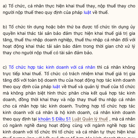
a) Tổ chức, cá nhân thực hiện khai
thuế
thay, nộp
thuế
thay cho
người nộp
thuế
theo quy định của pháp
luật
về
thuế
.
b) Tổ chức tín dụng hoặc bên thứ ba được tổ chức tín dụng ủy
quyền
khai thác tài sản bảo đảm thực hiện khai
thuế
giá trị gia
tăng,
thuế
thu nhập doanh nghiệp,
thuế
thu nhập cá nhân đối với
hoạt động khai thác tải sản bảo đảm trong thời gian chờ xử lý
thay cho người nộp
thuế
có tài sản đảm bảo.
c)
Tổ chức hợp tác kinh doanh với cá nhân
thì cá nhân không
trực tiếp khai
thuế
. Tổ chức có trách nhiệm khai
thuế
giá trị gia
tăng đối với toàn bộ doanh thu của hoạt động hợp tác kinh doanh
theo quy định của pháp
luật
về
thuế
và quản lý
thuế
của tổ chức
mà không phân biệt hình thức phân chia kết quả hợp tác kinh
doanh, đồng thời khai thay và nộp thay
thuế
thu nhập cá nhân
cho cá nhân hợp tác kinh doanh. Trường hợp
tổ chức hợp tác
kinh doanh với cá nhân
là
hộ kinh doanh
, cá nhân kinh doanh
theo quy định tại
khoản 5 Điều 51
Luật Quản lý thuế
, mà cá nhân
có ngành nghề đang hoạt động cùng với ngành nghề hợp tác
kinh doanh với tổ chức thì tổ chức và cá nhân tự thực hiện khai