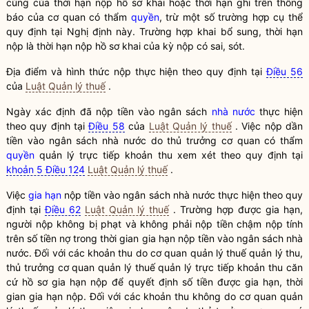
cùng của thời hạn nộp hồ sơ khai hoặc thời hạn ghi trên thông
báo của cơ quan có thẩm
quyền
, trừ một số trường hợp cụ thể
quy định tại Nghị định này. Trường hợp khai bổ sung, thời hạn
nộp là thời hạn nộp hồ sơ khai của kỳ nộp có sai, sót.
Địa điểm và hình thức nộp thực hiện theo quy định tại
Điều 56
của
Luật Quản lý thuế
.
Ngày xác định đã nộp tiền vào ngân sách
nhà nước
thực hiện
theo quy định tại
Điều 58
của
Luật Quản lý thuế
. Việc nộp dần
tiền vào ngân sách
nhà nước
do thủ trưởng cơ quan có thẩm
quyền
quản lý trực tiếp khoản thu xem xét theo quy định tại
khoản 5 Điều 124
Luật Quản lý thuế
.
Việc
gia hạn
nộp tiền vào ngân sách
nhà nước
thực hiện theo quy
định tại
Điều 62
Luật Quản lý thuế
. Trường hợp được
gia hạn
,
người nộp không bị phạt và không phải nộp tiền chậm nộp tính
trên số tiền nợ trong thời gian
gia hạn
nộp tiền vào ngân sách
nhà
nước
. Đối với các khoản thu do cơ quan quản lý
thuế
quản lý thu,
thủ trưởng cơ quan quản lý
thuế
quản lý trực tiếp khoản thu căn
cứ hồ sơ
gia hạn
nộp để quyết định số tiền được
gia hạn
, thời
gian
gia hạn
nộp. Đối với các khoản thu không do cơ quan quản