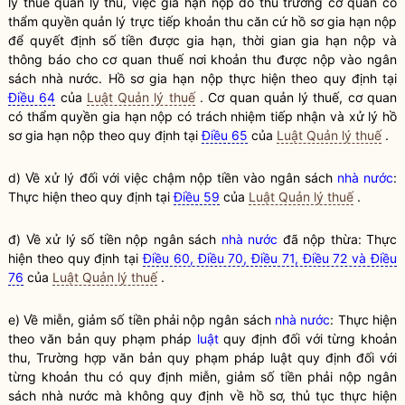
lý
thuế
quản lý thu, việc
gia hạn
nộp do thủ trưởng cơ quan có
thẩm
quyền
quản lý trực tiếp khoản thu căn cứ hồ sơ
gia hạn
nộp
để quyết định số tiền được
gia hạn
, thời gian
gia hạn
nộp và
thông báo cho cơ quan
thuế
nơi khoản thu được nộp vào ngân
sách
nhà nước
. Hồ sơ
gia hạn
nộp thực hiện theo quy định tại
Điều 64
của
Luật Quản lý thuế
. Cơ quan quản lý
thuế
, cơ quan
có thẩm
quyền
gia hạn
nộp có trách nhiệm tiếp nhận và xử lý hồ
sơ
gia hạn
nộp theo quy định tại
Điều 65
của
Luật Quản lý thuế
.
d) Về xử lý đối với việc chậm nộp tiền vào ngân sách
nhà nước
:
Thực hiện theo quy định tại
Điều 59
của
Luật Quản lý thuế
.
đ) Về xử lý số tiền nộp ngân sách
nhà nước
đã nộp thừa: Thực
hiện theo quy định tại
Điều 60, Điều 70, Điều 71, Điều 72 và Điều
76
của
Luật Quản lý thuế
.
e) Về miễn, giảm số tiền phải nộp ngân sách
nhà nước
: Thực hiện
theo văn bản quy phạm pháp
luật
quy định đối với từng khoản
thu, Trường hợp văn bản quy phạm pháp
luật
quy định đối với
từng khoản thu có quy định miễn, giảm số tiền phải nộp ngân
sách
nhà nước
mà không quy định về hồ sơ, thủ tục thực hiện