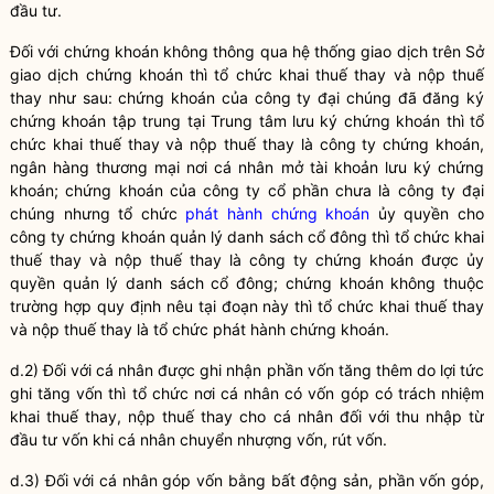
đầu tư.
Đối với chứng khoán không thông qua hệ thống giao dịch trên Sở
giao dịch chứng khoán thì tổ chức khai thuế thay và nộp thuế
thay như sau: chứng khoán của công ty đại chúng đã đăng ký
chứng khoán tập trung tại Trung tâm lưu ký chứng khoán thì tổ
chức khai thuế thay và nộp thuế thay là công ty chứng khoán,
ngân hàng thương mại nơi cá nhân mở tài khoản lưu ký chứng
khoán; chứng khoán của công ty cổ phần chưa là công ty đại
chúng nhưng tổ chức
phát hành chứng khoán
ủy
quyền
cho
công ty chứng khoán quản lý danh sách cổ đông thì tổ chức khai
thuế thay và nộp thuế thay là công ty chứng khoán được ủy
quyền
quản lý danh sách cổ đông; chứng khoán không thuộc
trường hợp quy định nêu tại đoạn này thì tổ chức khai thuế thay
và nộp thuế thay là tổ chức
phát hành chứng khoán
.
d.2) Đối với cá nhân được ghi nhận phần vốn tăng thêm do lợi tức
ghi tăng vốn thì tổ chức nơi cá nhân có vốn góp có trách nhiệm
khai thuế thay, nộp thuế thay cho cá nhân đối với thu nhập từ
đầu tư vốn khi cá nhân chuyển nhượng vốn, rút vốn.
d.3) Đối với cá nhân góp vốn bằng bất động sản, phần vốn góp,