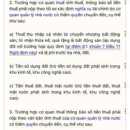
⋮
2. Trường hợp cơ quan
thuế
tính
thuế
, thông báo số tiền
thuế
phải nộp theo hồ sơ xác định
nghĩa vụ
tài chính do
cơ
quan quản lý nhà nước
có thẩm
quyền
chuyển đến, cụ thể
như sau:
⋮
a) Thuế thu nhập cá nhân từ chuyển nhượng bất động
sản; từ nhận thừa kế, quà tặng là bất động sản (áp dụng
đối với trường hợp quy định
tại điểm đ
.1
khoản 7 Điều 11
Nghị định này
) và lệ phí trước bạ nhà, đất.
⋮
b) Tiền sử dụng đất (trừ tiền sử dụng đất phát sinh trong
khu kinh tế, khu công nghệ cao).
⋮
c) Tiền thuê đất, thuê mặt nước (trừ tiền thuê đất, thuê
mặt nước phát sinh trong khu kinh tế, khu công nghệ
cao).
⋮
3. Trường hợp cơ quan
thuế
thông báo số tiền
thuế
phải
nộp theo văn bản tính
thuế
của
cơ quan quản lý nhà nước
có thẩm
quyền
chuyển đến, cụ thể như sau: