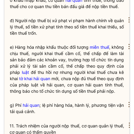
ở khâu nhập khẩu, cơ quan
hải quan
tính
thuế
, thông báo
thuế
cho cơ quan thu tiền bán đấu giá để nộp tiền
thuế
.
⋮
đ) Người nộp
thuế
bị xử phạt vi phạm hành chính về quản
lý
thuế
, số tiền xử phạt tính theo số tiền
thuế
khai thiếu, số
tiền
thuế
trốn.
⋮
e) Hàng hóa nhập khẩu thuộc đối tượng
miễn thuế
, không
chịu thuế, người khai thuế cầm cố, thế chấp để làm tài
sản bảo đảm các khoản vay, trường hợp tổ chức tín dụng
phải xử lý tài sản cầm cố, thế chấp theo quy định của
pháp
luật
để thu hồi nợ nhưng người khai thuế chưa kê
khai
tờ khai hải quan
mới, chưa nộp đủ thuế theo quy định
của pháp
luật
về hải quan, cơ quan hải quan tính thuế,
thông báo cho tổ chức tín dụng số tiền thuế phải nộp.
⋮
g) Phí
hải quan
; lệ phí hàng hóa, hành lý, phương tiện vận
tải quá cảnh.
⋮
11. Trách nhiệm của người nộp
thuế
, cơ quan quản lý
thuế
,
cơ quan có thẩm
quyền