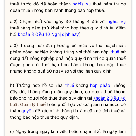
thuế
trước đó đã hoàn thành
nghĩa vụ
thuế
năm thì cơ
quan
thuế
không ban hành thông báo nộp
thuế
.
a.2) Chậm nhất vào ngày 30 tháng 4 đối với
nghĩa vụ
thuế hàng năm (trừ khai tổng hợp theo quy định tại điểm
b.5
khoản 3 Điều 10 Nghị định này
).
a.3) Trường hợp địa phương có mùa vụ thu hoạch sản
phẩm nông nghiệp không trùng với thời hạn nộp
thuế
sử
dụng đất nông nghiệp phải nộp quy định thì cơ quan
thuế
được phép lùi thời hạn ban hành thông báo nộp
thuế
nhưng không quá 60 ngày so với thời hạn quy định.
⋮
b) Trường hợp hồ sơ khai
thuế
không
hợp pháp
, không
đầy đủ, không đúng mẫu quy định, cơ quan
thuế
thông
báo cho người nộp
thuế
theo quy định tại
khoản 2 Điều 48
Luật Quản lý thuế
hoặc phối hợp với cơ quan nhà nước có
thẩm
quyền
để xác minh thông tin làm căn cứ tính
thuế
và
thông báo nộp
thuế
theo quy định.
⋮
c) Ngay trong ngày làm việc hoặc chậm nhất là ngày làm