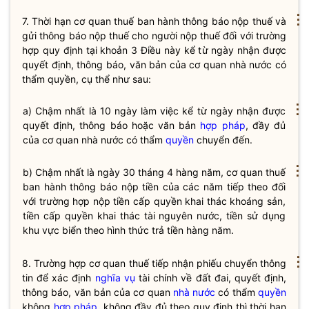
⋮
7. Thời hạn cơ quan
thuế
ban hành thông báo nộp
thuế
và
gửi thông báo nộp
thuế
cho người nộp
thuế
đối với trường
hợp quy định tại khoản 3 Điều này kể từ ngày nhận được
quyết định, thông báo, văn bản của cơ quan nhà nước có
thẩm
quyền
, cụ thể như sau:
⋮
a) Chậm nhất là 10 ngày làm việc kể từ ngày nhận được
quyết định, thông báo hoặc văn bản
hợp pháp
, đầy đủ
của cơ quan nhà nước có thẩm
quyền
chuyển đến.
⋮
b) Chậm nhất là ngày 30 tháng 4 hàng năm, cơ quan thuế
ban hành thông báo nộp tiền của các năm tiếp theo đối
với trường hợp nộp tiền cấp quyền khai thác khoáng sản,
tiền cấp quyền khai thác tài nguyên nước, tiền sử dụng
khu vực biển theo hình thức trả tiền hàng năm.
⋮
8. Trường hợp cơ quan thuế tiếp nhận phiếu chuyển thông
tin để xác định
nghĩa vụ
tài chính về đất đai, quyết định,
thông báo, văn bản của cơ quan
nhà nước
có thẩm
quyền
không
hợp pháp
, không đầy đủ theo quy định thì thời hạn