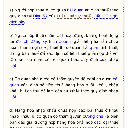
⋮
a) Người nộp
thuế
bị cơ quan
hải quan
ấn định
thuế
theo
quy định tại
Điều 52
của
Luật Quản lý thuế
,
Điều 17 Nghị
định này
.
⋮
b) Người nộp
thuế
chấm dứt hoạt động, không hoạt động
tại
địa chỉ
đăng ký kinh doanh
, giải thể, phá sản chưa
hoàn thành
nghĩa vụ
thuế
thì cơ quan
hải quan
tính
thuế
,
thông báo
thuế
để xác định số tiền
thuế
phải nộp đối với
tổ chức, cá nhân có liên quan theo quy định của pháp
luật
.
⋮
c) Cơ quan nhà nước có thẩm
quyền
đề nghị cơ quan
hải
quan
xác định số tiền
thuế
hàng hóa xuất khẩu, nhập
khẩu bị tịch thu để làm căn cứ xử lý theo quy định pháp
luật
.
⋮
d) Hàng hóa nhập khẩu chưa nộp các loại
thuế
ở khâu
nhập khẩu, bị cơ quan có thẩm
quyền
cưỡng chế
kê biên
bán đấu giá, trường hợp hàng hóa phải nộp các loại
thuế