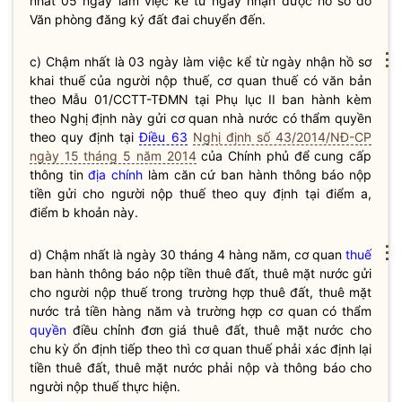
nhất 05 ngày làm việc kể từ ngày nhận được hồ sơ do
Văn phòng đăng ký đất đai chuyển đến.
⋮
c) Chậm nhất là 03 ngày làm việc kể từ ngày nhận hồ sơ
khai
thuế
của người nộp
thuế
, cơ quan
thuế
có văn bản
theo Mẫu 01/CCTT-TĐMN tại Phụ lục II ban hành kèm
theo Nghị định này gửi cơ quan nhà nước có thẩm
quyền
theo quy định tại
Điều 63
Nghị định số 43/2014/NĐ-CP
ngày 15 tháng 5 năm 2014
của Chính phủ để cung cấp
thông tin
địa chính
làm căn cứ ban hành thông báo nộp
tiền gửi cho người nộp
thuế
theo quy định tại điểm a,
điểm b khoản này.
⋮
d) Chậm nhất là ngày 30 tháng 4 hàng năm, cơ quan
thuế
ban hành thông báo nộp tiền thuê đất, thuê mặt nước gửi
cho người nộp
thuế
trong trường hợp thuê đất, thuê mặt
nước trả tiền hàng năm và trường hợp cơ quan có thẩm
quyền
điều chỉnh đơn giá thuê đất, thuê mặt nước cho
chu kỳ ổn định tiếp theo thì cơ quan
thuế
phải xác định lại
tiền thuê đất, thuê mặt nước phải nộp và thông báo cho
người nộp
thuế
thực hiện.