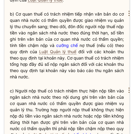
⋮
b) Cơ quan
thuế
có trách nhiệm tiếp nhận văn bản do cơ
quan
nhà nước
có thẩm
quyền
được giao nhiệm vụ quản
lý thu chuyển sang; theo dõi, đôn đốc người nộp
thuế
nộp
tiền vào ngân sách
nhà nước
theo đúng thời hạn, số tiền
ghi trên văn bản của cơ quan
nhà nước
có thẩm
quyền
;
tính tiền chậm nộp và
cưỡng chế
nợ
thuế
(nếu có) theo
quy định của
Luật Quản lý thuế
đối với các khoản thu
theo quy định tại khoản này. Cơ quan
thuế
có trách nhiệm
tổng hợp đầy đủ số nộp ngân sách đối với các khoản thu
theo quy định tại khoản này vào báo cáo thu ngân sách
nhà nước
.
⋮
c) Người nộp
thuế
có trách nhiệm thực hiện nộp tiền vào
ngân sách
nhà nước
theo nội dung ghi trên văn bản của
cơ quan
nhà nước
có thẩm
quyền
được giao nhiệm vụ
quản lý thu. Trường hợp người nộp
thuế
không thực hiện
nộp đủ tiền vào ngân sách
nhà nước
hoặc nộp tiền không
đúng thời hạn được ghi trên văn bản của cơ quan
nhà
nước
có thẩm
quyền
thì phải nộp tiền chậm nộp theo quy