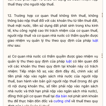
thuế thay cho người nộp thuế.
⋮
12. Trường hợp cơ quan
thuế
không tính
thuế
, không
thông báo nộp
thuế
đối với các khoản thu từ tiền thuê đất,
thuê mặt nước, tiền sử dụng đất phát sinh trong khu kinh
tế, khu công nghệ cao thì trách nhiệm của cơ quan
thuế
,
người nộp
thuế
và cơ quan nhà nước có thẩm
quyền
được
giao nhiệm vụ quản lý thu theo quy định của pháp
luật
như sau:
⋮
a) Cơ quan
nhà nước
có thẩm
quyền
được giao nhiệm vụ
quản lý thu theo quy định của pháp
luật
có liên quan đối
với các khoản thu theo quy định tại khoản này có trách
nhiệm: Tiếp nhận hồ sơ, xác định đầy đủ, chính xác số
tiền phải nộp vào ngân sách
nhà nước
của người nộp
thuế
, ban hành văn bản gửi người nộp
thuế
(trong đó ghi
rõ nội dung khoản thu, số tiền phải nộp vào ngân sách
nhà nước
và thời hạn phải nộp vào ngân sách
nhà nước
),
đồng thời gửi cơ quan
thuế
tại
địa bàn
nơi phát sinh khoản
thu để thực hiện đôn đốc và
cưỡng chế
về
thuế
theo quy
định của
Luật Quản lý thuế
.