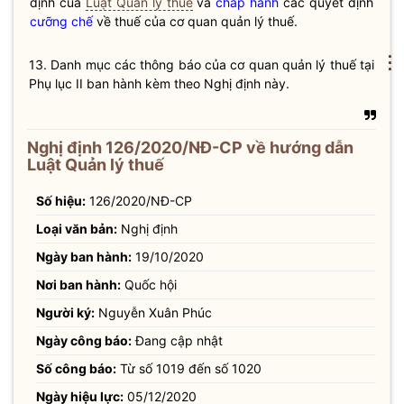
định của
Luật Quản lý thuế
và
chấp hành
các quyết định
cưỡng chế
về
thuế
của cơ quan quản lý
thuế
.
⋮
13. Danh mục các thông báo của cơ quan quản lý thuế tại
Phụ lục II ban hành kèm theo Nghị định này.
Nghị định 126/2020/NĐ-CP về hướng dẫn
Luật Quản lý thuế
Số hiệu:
126/2020/NĐ-CP
Loại văn bản:
Nghị định
Ngày ban hành:
19/10/2020
Nơi ban hành:
Quốc hội
Người ký:
Nguyễn Xuân Phúc
Ngày công báo:
Đang cập nhật
Số công báo:
Từ số 1019 đến số 1020
Ngày hiệu lực:
05/12/2020