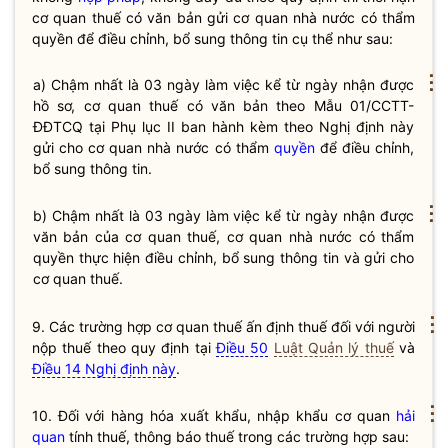
cơ quan thuế có văn bản gửi cơ quan
nhà nước
có thẩm
quyền
để điều chỉnh, bổ sung thông tin cụ thể như sau:
⋮
a) Chậm nhất là 03 ngày làm việc kể từ ngày nhận được
hồ sơ, cơ quan thuế có văn bản theo Mẫu 01/CCTT-
ĐĐTCQ tại Phụ lục II ban hành kèm theo Nghị định này
gửi cho cơ quan nhà nước có thẩm
quyền
để điều chỉnh,
bổ sung thông tin.
⋮
b) Chậm nhất là 03 ngày làm việc kể từ ngày nhận được
văn bản của cơ quan thuế, cơ quan nhà nước có thẩm
quyền
thực hiện điều chỉnh, bổ sung thông tin và gửi cho
cơ quan thuế.
⋮
9. Các trường hợp cơ quan
thuế
ấn định
thuế
đối với người
nộp
thuế
theo quy định tại
Điều 50
Luật Quản lý thuế
và
Điều 14 Nghị định này
.
⋮
10. Đối với hàng hóa xuất khẩu, nhập khẩu cơ quan
hải
quan
tính thuế, thông báo thuế trong các trường hợp sau: