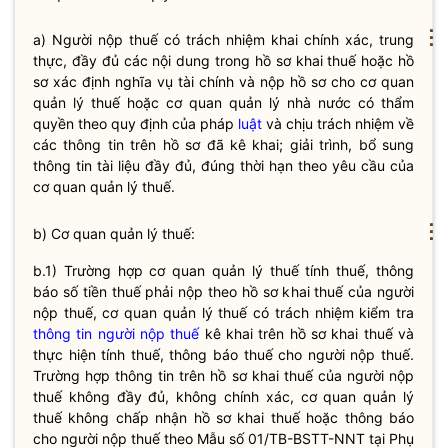
⋮
a) Người nộp
thuế
có trách nhiệm khai chính xác, trung
thực, đầy đủ các nội dung trong hồ sơ khai
thuế
hoặc hồ
sơ xác định
nghĩa vụ
tài chính và nộp hồ sơ cho cơ quan
quản lý
thuế
hoặc
cơ quan quản lý nhà nước
có thẩm
quyền
theo quy định của pháp
luật
và chịu trách nhiệm về
các thông tin trên hồ sơ đã kê khai; giải trình, bổ sung
thông tin tài liệu đầy đủ, đúng thời hạn theo yêu cầu của
cơ quan quản lý
thuế
.
⋮
b) Cơ quan quản lý thuế:
b.1) Trường hợp cơ quan quản lý thuế tính thuế, thông
báo số tiền thuế phải nộp theo hồ sơ khai thuế của người
nộp thuế, cơ quan quản lý thuế có trách nhiệm kiểm tra
thông tin người nộp thuế
kê khai trên hồ sơ khai thuế và
thực hiện tính thuế, thông báo thuế cho người nộp thuế.
Trường hợp thông tin trên hồ sơ khai thuế của người nộp
thuế không đầy đủ, không chính xác, cơ quan quản lý
thuế không chấp nhận hồ sơ khai thuế hoặc thông báo
cho người nộp thuế theo Mẫu số 01/TB-BSTT-NNT tại Phụ