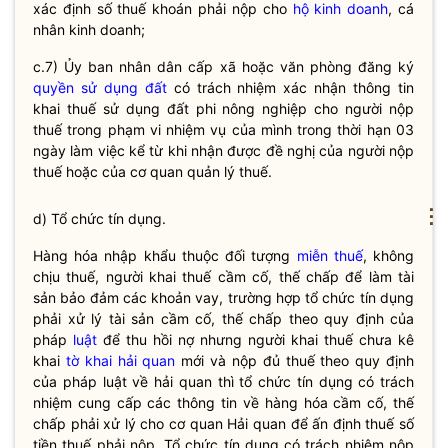
xác định số thuế khoán phải nộp cho
hộ kinh doanh
, cá
nhân kinh doanh;
c.7) Ủy ban nhân dân cấp xã hoặc văn phòng đăng ký
quyền sử dụng đất
có trách nhiệm xác nhận thông tin
khai
thuế
sử dụng đất phi nông nghiệp cho người nộp
thuế
trong phạm vi nhiệm vụ của mình trong thời hạn 03
ngày làm việc kể từ khi nhận được đề nghị của người nộp
thuế
hoặc của cơ quan quản lý
thuế
.
⋮
d) Tổ chức tín dụng.
Hàng hóa nhập khẩu thuộc đối tượng
miễn thuế
, không
chịu thuế, người khai thuế cầm cố, thế chấp để làm tài
sản bảo đảm các khoản vay, trường hợp tổ chức tín dụng
phải xử lý tài sản cầm cố, thế chấp theo quy định của
pháp
luật
để thu hồi nợ nhưng người khai thuế chưa kê
khai
tờ khai hải quan
mới và nộp đủ thuế theo quy định
của pháp
luật
về hải quan thì tổ chức tín dụng có trách
nhiệm cung cấp các thông tin về hàng hóa cầm cố, thế
chấp phải xử lý cho cơ quan Hải quan để ấn định thuế số
tiền thuế phải nộp. Tổ chức tín dụng có trách nhiệm nộp