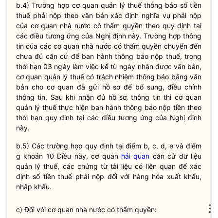
b.4) Trường hợp cơ quan quản lý
thuế
thông báo số tiền
thuế
phải nộp theo văn bản xác định
nghĩa vụ
phải nộp
của cơ quan
nhà nước
có thẩm
quyền
theo quy định tại
các điều tương ứng của Nghị định này. Trường hợp thông
tin của các cơ quan
nhà nước
có thẩm
quyền
chuyển đến
chưa đủ căn cứ để ban hành thông báo nộp
thuế
, trong
thời hạn 03 ngày làm việc kể từ ngày nhận được văn bản,
cơ quan quản lý
thuế
có trách nhiệm thông báo bằng văn
bản cho cơ quan đã gửi hồ sơ để bổ sung, điều chỉnh
thông tin, Sau khi nhận đủ hồ sơ, thông tin thì cơ quan
quản lý
thuế
thực hiện ban hành thông báo nộp tiền theo
thời hạn quy định tại các điều tương ứng của Nghị định
này.
b.5) Các trường hợp quy định tại điểm b, c, d, e và điểm
g khoản 10 Điều này, cơ quan
hải quan
căn cứ dữ liệu
quản lý
thuế
, các chứng từ tài liệu có liên quan để xác
định số tiền
thuế
phải nộp đối với hàng hóa xuất khẩu,
nhập khẩu.
⋮
c) Đối với cơ quan nhà nước có thẩm
quyền
: