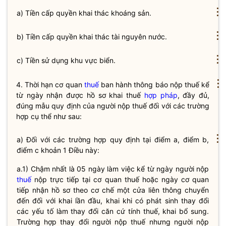
⋮
a) Tiền cấp quyền khai thác khoáng sản.
⋮
b) Tiền cấp quyền khai thác tài nguyên nước.
⋮
c) Tiền sử dụng khu vực biển.
⋮
4. Thời hạn cơ quan
thuế
ban hành thông báo nộp
thuế
kể
từ ngày nhận được hồ sơ khai
thuế
hợp pháp
, đầy đủ,
đúng mẫu quy định của người nộp
thuế
đối với các trường
hợp cụ thể như sau:
⋮
a) Đối với các trường hợp quy định tại điểm a, điểm b,
điểm c khoản 1 Điều này:
a.1) Chậm nhất là 05 ngày làm việc kể từ ngày người nộp
thuế
nộp trực tiếp tại cơ quan
thuế
hoặc ngày cơ quan
tiếp nhận hồ sơ theo cơ chế một cửa liên thông chuyển
đến đối với khai lần đầu, khai khi có phát sinh thay đổi
các yếu tố làm thay đổi căn cứ tính
thuế
, khai bổ sung.
Trường hợp thay đổi người nộp
thuế
nhưng người nộp