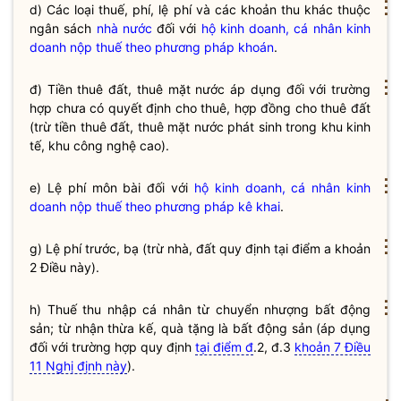
⋮
d) Các loại thuế, phí, lệ phí và các khoản thu khác thuộc
ngân sách
nhà nước
đối với
hộ kinh doanh, cá nhân kinh
doanh nộp thuế theo phương pháp khoán
.
⋮
đ) Tiền thuê đất, thuê mặt nước áp dụng đối với trường
hợp chưa có quyết định cho thuê, hợp đồng cho thuê đất
(trừ tiền thuê đất, thuê mặt nước phát sinh trong khu kinh
tế, khu công nghệ cao).
⋮
e) Lệ phí môn bài đối với
hộ kinh doanh, cá nhân kinh
doanh nộp thuế theo phương pháp kê khai
.
⋮
g) Lệ phí trước, bạ (trừ nhà, đất quy định tại điểm a khoản
2 Điều này).
⋮
h) Thuế thu nhập cá nhân từ chuyển nhượng bất động
sản; từ nhận thừa kế, quà tặng là bất động sản (áp dụng
đối với trường hợp quy định
tại điểm đ
.2, đ.3
khoản 7 Điều
11 Nghị định này
).