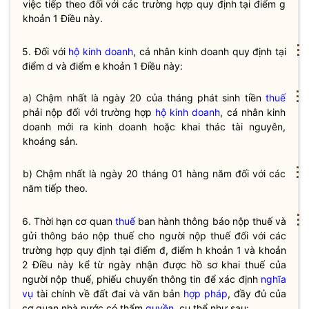
việc tiếp theo đối với các trường hợp quy định tại điểm g
khoản 1 Điều này.
⋮
5. Đối với
hộ kinh doanh
, cá nhân kinh doanh quy định tại
điểm d và điểm e khoản 1 Điều này:
⋮
a) Chậm nhất là ngày 20 của tháng phát sinh tiền
thuế
phải nộp đối với trường hợp
hộ kinh doanh
, cá nhân kinh
doanh mới ra kinh doanh hoặc khai thác tài nguyên,
khoáng sản.
⋮
b) Chậm nhất là ngày 20 tháng 01 hàng năm đối với các
năm tiếp theo.
⋮
6. Thời hạn cơ quan
thuế
ban hành thông báo nộp
thuế
và
gửi thông báo nộp
thuế
cho người nộp
thuế
đối với các
trường hợp quy định tại điểm đ, điểm h khoản 1 và khoản
2 Điều này kể từ ngày nhận được hồ sơ khai
thuế
của
người nộp
thuế
, phiếu chuyển thông tin để xác định
nghĩa
vụ
tài chính về đất đai và văn bản
hợp pháp
, đầy đủ của
cơ quan nhà nước có thẩm
quyền
, cụ thể như sau: