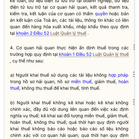
kế toán, dữ liệu điện tử lưu trữ tại doanh nghiệp, dữ liệu
điện tử lưu trữ tại cơ quan
hải quan
, kết quả thanh tra,
kiểm tra, kết luận của cơ quan có thẩm
quyền
hoặc bản
án kết luận của Toà án, các tài liệu, thông tin khác có liên
quan đến hàng hóa xuất khẩu, nhập khẩu theo quy định
tại
khoản 2 Điều 52
Luật Quản lý thuế
.
⋮
4. Cơ quan
hải quan
thực hiện ấn định thuế trong các
trường hợp quy định tại
khoản 1 Điều 52
Luật Quản lý thuế
, cụ thể như sau:
⋮
a) Người khai thuế sử dụng các tài liệu không
hợp pháp
trong hồ sơ
hải quan
, hồ sơ
miễn thuế
, giảm thuế,
hoàn
thuế
, không thu thuế để khai thuế, tính thuế.
⋮
b) Người khai thuế không kê khai hoặc kê khai không
chính xác, đầy đủ nội dung liên quan đến việc xác định
nghĩa vụ
thuế; kê khai sai đối tượng
miễn thuế
, giảm thuế,
hoàn thuế
, không thu thuế; quá thời hạn quy định người
khai thuế không báo cáo hoặc báo cáo số liệu không
chính xác với cơ quan
hải quan
; quá thời hạn quy định