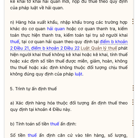
kê khai
tờ khai hải quan
mới, nộp đủ thuế theo quy định
của pháp
luật
về hải quan.
⋮
n) Hàng hóa xuất khẩu, nhập khẩu trong các trường hợp
khác do cơ quan
hải quan
hoặc cơ quan thanh tra, kiểm
toán thực hiện thanh tra, kiểm toán tại trụ sở người khai
thuế
, tại cơ quan
hải quan
theo quy định tại
điểm b khoản
2 Điều 21, điểm b khoản 2 Điều 22
Luật Quản lý thuế
phát
hiện người khai
thuế
không kê khai hoặc kê khai, tính
thuế
hoặc xác định số tiền
thuế
được miễn, giảm, hoàn, không
thu
thuế
hoặc xác định không thuộc đối tượng chịu
thuế
không đúng quy định của pháp
luật
.
⋮
5. Trình tự ấn định thuế
⋮
a) Xác định hàng hóa thuộc đối tượng ấn định thuế theo
quy định tại khoản 4 Điều này.
⋮
b) Tính toán số tiền
thuế
ấn định:
Số tiền
thuế
ấn định căn cứ vào tên hàng, số lượng,