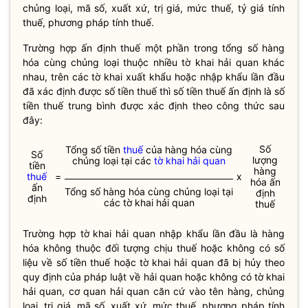
chủng loại, mã số, xuất xứ, trị giá, mức
thuế
, tỷ giá tính
thuế
, phương pháp tính
thuế
.
Trường hợp ấn định
thuế
một phần trong tổng số hàng
hóa cùng chủng loại thuộc nhiều
tờ khai hải quan
khác
nhau, trên các tờ khai xuất khẩu hoặc nhập khẩu lần đầu
đã xác định được số tiền
thuế
thì số tiền
thuế
ấn định là số
tiền
thuế
trung bình được xác định theo công thức sau
đây:
Số
Tổng số tiền
thuế
của hàng hóa cùng
Số
lượng
chủng loại tại các
tờ khai hải quan
tiền
hàng
thuế
=
x
hóa ấn
ấn
Tổng số hàng hóa cùng chủng loại tại
định
định
các
tờ khai hải quan
thuế
Trường hợp
tờ khai hải quan
nhập khẩu lần đầu là hàng
hóa không thuộc đối tượng chịu
thuế
hoặc không có số
liệu về số tiền
thuế
hoặc
tờ khai hải quan
đã bị hủy theo
quy định của pháp
luật
về hải quan hoặc không có
tờ khai
hải quan
, cơ quan hải quan căn cứ vào tên hàng, chủng
loại, trị giá, mã số, xuất xứ, mức
thuế
, phương pháp tính