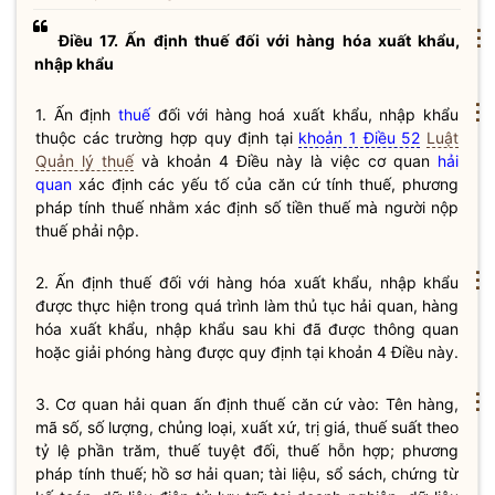
⋮
Điều 17. Ấn định thuế đối với hàng hóa xuất khẩu,
nhập khẩu
⋮
1. Ấn định
thuế
đối với hàng hoá xuất khẩu, nhập khẩu
thuộc các trường hợp quy định tại
khoản 1 Điều 52
Luật
Quản lý thuế
và khoản 4 Điều này là việc cơ quan
hải
quan
xác định các yếu tố của căn cứ tính
thuế
, phương
pháp tính
thuế
nhằm xác định số tiền
thuế
mà người nộp
thuế
phải nộp.
⋮
2. Ấn định thuế đối với hàng hóa xuất khẩu, nhập khẩu
được thực hiện trong quá trình làm thủ tục
hải quan
, hàng
hóa xuất khẩu, nhập khẩu sau khi đã được thông quan
hoặc giải phóng hàng được quy định tại khoản 4 Điều này.
⋮
3. Cơ quan
hải quan
ấn định
thuế
căn cứ vào: Tên hàng,
mã số, số lượng, chủng loại, xuất xứ, trị giá,
thuế
suất theo
tỷ lệ phần trăm,
thuế
tuyệt đối,
thuế
hỗn hợp; phương
pháp tính
thuế
; hồ sơ
hải quan
; tài liệu, sổ sách, chứng từ