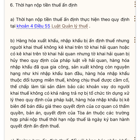
⋮
6. Thời hạn nộp tiền
thuế
ấn định
⋮
a) Thời hạn nộp tiền
thuế
ấn định thực hiện theo quy định
tại
khoản 4 Điều 55
Luật Quản lý thuế
.
⋮
b) Hàng hóa xuất khẩu, nhập khẩu bị ấn định thuế nhưng
người khai thuế không kê khai trên
tờ khai hải quan
hoặc
có kê khai trên
tờ khai hải quan
nhưng
tờ khai hải quan
bị
hủy theo quy định của pháp
luật
về hải quan, hàng hóa
nhập khẩu đã qua gia công, sản xuất không còn nguyên
hạng như khi nhập khẩu ban đầu, hàng hóa nhập khẩu
thuộc đối tượng
miễn thuế
, không chịu thuế được cầm cố,
thế chấp làm tài sản đảm bảo các khoản vay do người
khai thuế không có khả năng trả nợ bị tổ chức tín dụng xử
lý theo quy định của pháp
luật
, hàng hóa nhập khẩu bị kê
biên để bán đấu giá theo quyết định của cơ quan có thẩm
quyền
, bản án, quyết định của Tòa án thuộc các trường
hợp phải nộp thuế thời hạn nộp thuế là ngày ký ban hành
quyết định ấn định thuế.
⋮