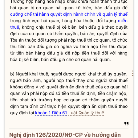
Trường hợp hàng hóa nhập khẩu chưa hoàn thành thủ tục
hải quan
bị cơ quan
hải quan
kê biên, bán đấu giá để
cưỡng chế thi hành quyết định hành chính về quản lý thuế
trong lĩnh vực
hải quan
, hàng hóa thuộc đối tượng
miễn
thuế
, không chịu thuế bị kê biên, bán đấu giá theo quyết
định của cơ quan có thẩm
quyền
, bản án, quyết định của
Tòa án thuộc đối tượng phải nộp thuế thì cơ quan, tổ chức
thu tiền bán đấu giá có
nghĩa vụ
trích nộp tiền thu được
từ tiền bán hàng đấu giá để nộp tiền thuế đối với hàng
hóa bị kê biên, bán đấu giá cho cơ quan
hải quan
.
⋮
b) Người khai
thuế
, người được người khai
thuế
ủy
quyền
,
người bảo lãnh, người nộp
thuế
thay cho người khai
thuế
không đồng ý với quyết định ấn định
thuế
của cơ quan
hải
quan
vẫn phải nộp đủ số tiền
thuế
ấn định, tiền chậm nộp,
tiền phạt trừ trường hợp cơ quan có thẩm
quyền
quyết
định tạm đình chỉ thực hiện quyết định ấn định
thuế
theo
quy định tại
khoản 1 Điều 61
Luật Quản lý thuế
.
Nghị định 126/2020/NĐ-CP về hướng dẫn