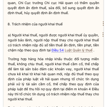
quan, Chi Cục trưởng Chi cục
Hải quan
có thẩm
quyền
quyết định ấn định thuế, sửa đổi, bổ sung quyết định ấn
định thuế, hủy quyết định ấn định thuế.
⋮
8. Trách nhiệm của người khai thuế
⋮
a) Người khai
thuế
, người được người khai
thuế
ủy
quyền
,
người bảo lãnh, người nộp
thuế
thay cho người khai
thuế
có trách nhiệm nộp đủ số tiền
thuế
ấn định, tiền phạt, tiền
chậm nộp theo quy định tại
Điều 54
Luật Quản lý thuế
.
Trường hợp hàng hóa nhập khẩu thuộc đối tượng
miễn
thuế
, không chịu thuế, người khai thuế cầm cố, thế chấp
để làm tài sản bảo đảm các khoản vay, người khai thuế
chưa kê khai
tờ khai hải quan
mới, nộp đủ thuế theo quy
định của pháp
luật
về hải quan nhưng tổ chức tín dụng
phải xử lý tài sản cầm cố, thế chấp theo quy định của
pháp
luật
để thu hồi nợ quy định tại điểm m khoản 4 Điều
này thì tổ chức tín dụng có trách nhiệm nộp thuế thay cho
người khai thuế.