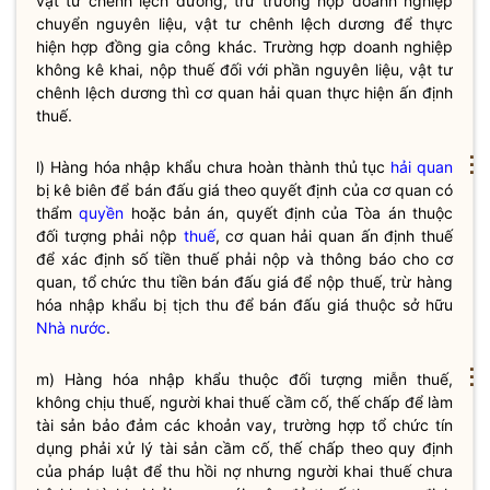
vật tư chênh lệch dương, trừ trường hợp doanh nghiệp
chuyển nguyên liệu, vật tư chênh lệch dương để thực
hiện hợp đồng gia công khác. Trường hợp doanh nghiệp
không kê khai, nộp thuế đối với phần nguyên liệu, vật tư
chênh lệch dương thì cơ quan
hải quan
thực hiện ấn định
thuế.
⋮
l) Hàng hóa nhập khẩu chưa hoàn thành thủ tục
hải quan
bị kê biên để bán đấu giá theo quyết định của cơ quan có
thẩm
quyền
hoặc bản án, quyết định của Tòa án thuộc
đối tượng phải nộp
thuế
, cơ quan
hải quan
ấn định
thuế
để xác định số tiền
thuế
phải nộp và thông báo cho cơ
quan, tổ chức thu tiền bán đấu giá để nộp
thuế
, trừ hàng
hóa nhập khẩu bị tịch thu để bán đấu giá thuộc sở hữu
Nhà nước
.
⋮
m) Hàng hóa nhập khẩu thuộc đối tượng
miễn thuế
,
không chịu thuế, người khai thuế cầm cố, thế chấp để làm
tài sản bảo đảm các khoản vay, trường hợp tổ chức tín
dụng phải xử lý tài sản cầm cố, thế chấp theo quy định
của pháp
luật
để thu hồi nợ nhưng người khai thuế chưa