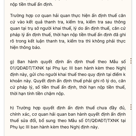
nộp tiền
thuế
ấn định.
Trường hợp cơ quan
hải quan
thực hiện ấn định
thuế
căn
cứ vào kết quả thanh tra, kiểm tra, kiểm tra sau thông
quan tại trụ sở người khai
thuế
, lý do ấn định
thuế
, căn cứ
pháp lý ấn định
thuế
, thời hạn nộp tiền
thuế
ấn định đã ghi
rõ trong kết luận thanh tra, kiểm tra thì không phải thực
hiện thông báo.
⋮
g) Ban hành quyết định ấn định
thuế
theo Mẫu số
01/QĐAĐT/TXNK tại Phụ lục III ban hành kèm theo Nghị
định này, gửi cho người khai
thuế
theo quy định tại điểm k
khoản này. Quyết định ấn định
thuế
phải ghi rõ lý do, căn
cứ pháp lý, số tiền
thuế
ấn định, thời hạn nộp tiền
thuế
,
thời hạn tính tiền chậm nộp.
⋮
h) Trường hợp quyết định ấn định thuế chưa đầy đủ,
chính xác, cơ quan
hải quan
ban hành quyết định ấn định
thuế sửa đổi, bổ sung theo Mẫu số 01/QĐAĐT/TXNK tại
Phụ lục III ban hành kèm theo Nghị định này.