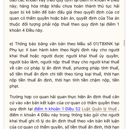
này; hàng hóa nhập khẩu chưa hoàn thành thủ tục
hải
quan
bị kê biên để bán đấu giá theo quyết định của cơ
quan có thẩm
quyền
hoặc bản án, quyết định của Tòa án
thuộc đối tượng phải nộp thuế theo quy định tại điểm 1
khoản 4 Điều này.
⋮
e) Thông báo bằng văn bản theo Mẫu số 01/TBXNK tại
Phụ lục II ban hành kèm theo Nghị định này cho người
khai
thuế
hoặc người được người khai
thuế
ủy
quyền
,
người bảo lãnh, người nộp
thuế
thay cho người khai
thuế
về căn cứ pháp lý ấn định
thuế
, phương pháp tính
thuế
,
số tiền
thuế
ấn định chi tiết theo từng loại
thuế
, thời hạn
nộp tiền
thuế
ấn định, thời hạn tính tiền chậm nộp, tiền
phạt.
Trường hợp cơ quan
hải quan
thực hiện ấn định
thuế
căn
cứ vào văn bản kết luận của cơ quan có thẩm
quyền
theo
quy định tại
điểm h khoản 1 Điều 52
Luật Quản lý thuế
,
điểm n khoản 4 Điều này trong thông báo gửi cho người
khai
thuế
ghi rõ lý do ấn định
thuế
theo văn bản kết luận
của cơ quan có thẩm
quyền
, số tiền
thuế
ấn định, thời hạn