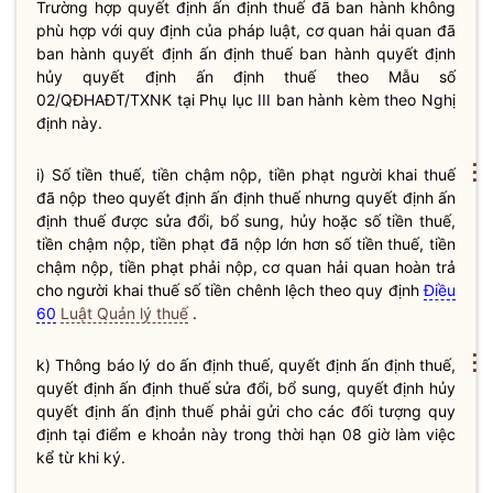
Trường hợp quyết định ấn định thuế đã ban hành không
phù hợp với quy định của pháp
luật
, cơ quan
hải quan
đã
ban hành quyết định ấn định thuế ban hành quyết định
hủy quyết định ấn định thuế theo Mẫu số
02/QĐHAĐT/TXNK tại Phụ lục III ban hành kèm theo Nghị
định này.
⋮
i) Số tiền
thuế
, tiền chậm nộp, tiền phạt người khai
thuế
đã nộp theo quyết định ấn định
thuế
nhưng quyết định ấn
định
thuế
được sửa đổi, bổ sung, hủy hoặc số tiền
thuế
,
tiền chậm nộp, tiền phạt đã nộp lớn hơn số tiền
thuế
, tiền
chậm nộp, tiền phạt phải nộp, cơ quan
hải quan
hoàn trả
cho người khai
thuế
số tiền chênh lệch theo quy định
Điều
60
Luật Quản lý thuế
.
⋮
k) Thông báo lý do ấn định thuế, quyết định ấn định thuế,
quyết định ấn định thuế sửa đổi, bổ sung, quyết định hủy
quyết định ấn định thuế phải gửi cho các đối tượng quy
định tại điểm e khoản này trong thời hạn 08 giờ làm việc
kể từ khi ký.