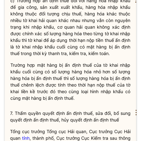
c) Trường hợp ấn định
thuế
đối với hàng hóa nhập khẩu
để gia công, sản xuất xuất khẩu, hàng hóa nhập khẩu
không thuộc đối tượng chịu
thuế
, hàng hóa khác thuộc
nhiều
tờ khai hải quan
khác nhau nhưng vẫn còn nguyên
trạng khi nhập khẩu, cơ quan hải quan không xác định
được chính xác số lượng hàng hóa theo từng tờ khai nhập
khẩu thì tờ khai để áp dụng thời hạn nộp tiền
thuế
ấn định
là tờ khai nhập khẩu cuối cùng có mặt hàng bị ấn định
thuế
trong thời kỳ thanh tra, kiểm tra, kiểm toán.
Trường hợp mặt hàng bị ấn định thuế của tờ khai nhập
khẩu cuối cùng có số lượng hàng hóa nhỏ hơn số lượng
hàng hóa bị ấn định thuế thì số lượng hàng hóa bị ấn định
thuế chênh lệch được tính theo thời hạn nộp thuế của tờ
khai liền kề trước đó theo cùng loại hình nhập khẩu có
cùng mặt hàng bị ấn định thuế.
⋮
7. Thẩm
quyền
quyết định ấn định thuế, sửa đổi, bổ sung
quyết định ấn định thuế, hủy quyết định ấn định thuế
Tổng cục trưởng Tổng cục
Hải quan
, Cục trưởng Cục
Hải
quan
tỉnh
, thành phố, Cục trưởng Cục Kiểm tra sau thông