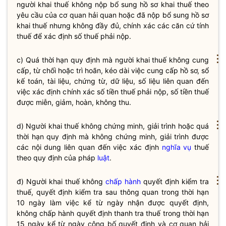
người khai thuế không nộp bổ sung hồ sơ khai thuế theo
yêu cầu của cơ quan
hải quan
hoặc đã nộp bổ sung hồ sơ
khai thuế nhưng không đầy đủ, chính xác các căn cứ tính
thuế để xác định số thuế phải nộp.
⋮
c) Quá thời hạn quy định mà người khai
thuế
không cung
cấp, từ chối hoặc trì hoãn, kéo dài việc cung cấp hồ sơ, sổ
kế toán, tài liệu, chứng từ, dữ liệu, số liệu liên quan đến
việc xác định chính xác số tiền
thuế
phải nộp, số tiền
thuế
được miễn, giảm, hoàn, không thu.
⋮
d) Người khai thuế không chứng minh, giải trình hoặc quá
thời hạn quy định mà không chứng minh, giải trình được
các nội dung liên quan đến việc xác định
nghĩa vụ
thuế
theo quy định của pháp
luật
.
⋮
đ) Người khai thuế không
chấp hành
quyết định kiểm tra
thuế, quyết định kiểm tra sau thông quan trong thời hạn
10 ngày làm việc kể từ ngày nhận được quyết định,
không
chấp hành
quyết định thanh tra thuế trong thời hạn
15 ngày kể từ ngày công bố quyết định và cơ quan
hải