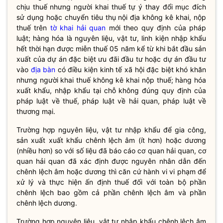
chịu thuế nhưng người khai thuế tự ý thay đổi mục đích
sử dụng hoặc chuyển tiêu thụ nội địa không kê khai, nộp
thuế trên
tờ khai hải quan
mới theo quy định của pháp
luật
; hàng hóa là nguyên liệu, vật tư, linh kiện nhập khẩu
hết thời hạn được
miễn thuế
05 năm kể từ khi bắt đầu sản
xuất của dự án đặc biệt ưu đãi đầu tư hoặc dự án đầu tư
vào
địa bàn
có điều kiện kinh tế xã hội đặc biệt khó khăn
nhưng người khai thuế không kê khai nộp thuế; hàng hóa
xuất khẩu, nhập khẩu tại chỗ không đúng quy định của
pháp
luật
về thuế, pháp
luật
về hải quan, pháp
luật
về
thương mại.
Trường hợp nguyên liệu, vật tư nhập khẩu để gia công,
sản xuất xuất khẩu chênh lệch âm (ít hơn) hoặc dương
(nhiều hơn) so với số liệu đã báo cáo cơ quan
hải quan
, cơ
quan
hải quan
đã xác định được nguyên nhân dẫn đến
chênh lệch âm hoặc dương thì căn cứ hành vi vi phạm để
xử lý và thực hiện ấn định thuế đối với toàn bộ phần
chênh lệch bao gồm cả phần chênh lệch âm và phần
chênh lệch dương.
Trường hợp nguyên liệu, vật tư nhập khẩu chênh lệch âm