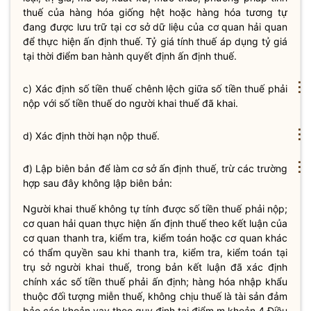
thuế
của hàng hóa giống hệt hoặc hàng hóa tương tự
đang được lưu trữ tại cơ sở dữ liệu của cơ quan hải quan
để thực hiện ấn định
thuế
. Tỷ giá tính
thuế
áp dụng tỷ giá
tại thời điểm ban hành quyết định ấn định
thuế
.
⋮
c) Xác định số tiền
thuế
chênh lệch giữa số tiền
thuế
phải
nộp với số tiền
thuế
do người khai
thuế
đã khai.
⋮
d) Xác định thời hạn nộp thuế.
⋮
đ) Lập biên bản để làm cơ sở ấn định thuế, trừ các trường
hợp sau đây không lập biên bản:
Người khai thuế không tự tính được số tiền thuế phải nộp;
cơ quan
hải quan
thực hiện ấn định thuế theo kết luận của
cơ quan thanh tra, kiểm tra, kiểm toán hoặc cơ quan khác
có thẩm
quyền
sau khi thanh tra, kiểm tra, kiểm toán tại
trụ sở người khai thuế, trong bản kết luận đã xác định
chính xác số tiền thuế phải ấn định; hàng hóa nhập khẩu
thuộc đối tượng
miễn thuế
, không chịu thuế là tài sản đảm
bảo các khoản vay theo quy định tại điểm m khoản 4 Điều