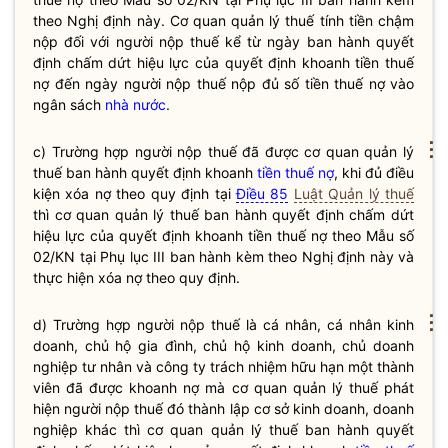
theo Nghị định này. Cơ quan quản lý thuế tính tiền chậm
nộp đối với người nộp thuế kể từ ngày ban hành quyết
định chấm dứt hiệu lực của quyết định khoanh
tiền thuế
nợ
đến ngày người nộp thuế nộp đủ số
tiền thuế nợ
vào
ngân sách
nhà nước
.
⋮
c) Trường hợp người nộp thuế đã được cơ quan quản lý
thuế ban hành quyết định khoanh
tiền thuế nợ
, khi đủ điều
kiện xóa nợ theo quy định tại
Điều 85
Luật Quản lý thuế
thì cơ quan quản lý thuế ban hành quyết định chấm dứt
hiệu lực của quyết định khoanh
tiền thuế nợ
theo Mẫu số
02/KN tại Phụ lục III ban hành kèm theo Nghị định này và
thực hiện xóa nợ theo quy định.
⋮
d) Trường hợp người nộp thuế là cá nhân, cá nhân kinh
doanh, chủ hộ gia đình, chủ
hộ kinh doanh
, chủ doanh
nghiệp tư nhân và công ty trách nhiệm hữu hạn một thành
viên đã được khoanh nợ mà cơ quan quản lý thuế phát
hiện người nộp thuế đó thành lập cơ sở kinh doanh, doanh
nghiệp khác thì cơ quan quản lý thuế ban hành quyết