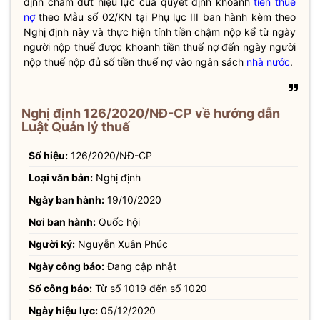
định chấm dứt hiệu lực của quyết định khoanh
tiền thuế
nợ
theo Mẫu số 02/KN tại Phụ lục III ban hành kèm theo
Nghị định này và thực hiện tính tiền chậm nộp kể từ ngày
người nộp thuế được khoanh
tiền thuế nợ
đến ngày người
nộp thuế nộp đủ số
tiền thuế nợ
vào ngân sách
nhà nước
.
Nghị định 126/2020/NĐ-CP về hướng dẫn
Luật Quản lý thuế
Số hiệu:
126/2020/NĐ-CP
Loại văn bản:
Nghị định
Ngày ban hành:
19/10/2020
Nơi ban hành:
Quốc hội
Người ký:
Nguyễn Xuân Phúc
Ngày công báo:
Đang cập nhật
Số công báo:
Từ số 1019 đến số 1020
Ngày hiệu lực:
05/12/2020