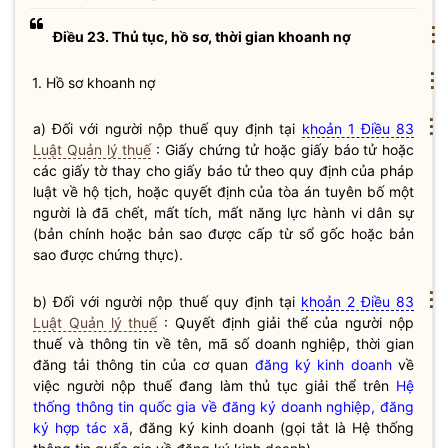
⋮
Điều 23. Thủ tục, hồ sơ, thời gian khoanh nợ
⋮
1. Hồ sơ khoanh nợ
⋮
a) Đối với người nộp
thuế
quy định tại
khoản 1 Điều 83
Luật Quản lý thuế
: Giấy chứng tử hoặc giấy báo tử hoặc
các giấy tờ thay cho giấy báo tử theo quy định của pháp
luật
về hộ tịch, hoặc quyết định của tòa án tuyên bố một
người là đã chết, mất tích, mất năng lực
hành vi dân sự
(bản chính hoặc bản sao được cấp từ sổ gốc hoặc bản
sao được chứng thực).
⋮
b) Đối với người nộp
thuế
quy định tại
khoản 2 Điều 83
Luật Quản lý thuế
: Quyết định giải thể của người nộp
thuế
và thông tin về tên, mã số doanh nghiệp, thời gian
đăng tải thông tin của cơ quan
đăng ký kinh doanh
về
việc người nộp
thuế
đang làm thủ tục giải thể trên
Hệ
thống thông tin quốc gia về đăng ký doanh nghiệp, đăng
ký hợp tác xã
,
đăng ký kinh doanh
(gọi tắt là Hệ thống