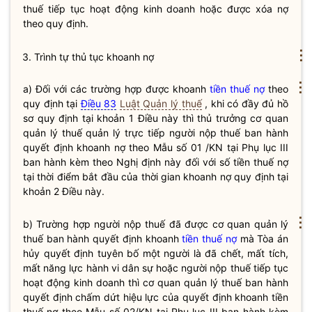
thuế
tiếp tục hoạt động kinh doanh hoặc được xóa nợ
theo quy định.
⋮
3. Trình tự thủ tục khoanh nợ
⋮
a) Đối với các trường hợp được khoanh
tiền thuế nợ
theo
quy định tại
Điều 83
Luật Quản lý thuế
, khi có đầy đủ hồ
sơ quy định tại khoản 1 Điều này thì thủ trưởng cơ quan
quản lý thuế quản lý trực tiếp người nộp thuế ban hành
quyết định khoanh nợ theo Mẫu số 01 /KN tại Phụ lục III
ban hành kèm theo Nghị định này đối với số
tiền thuế nợ
tại thời điểm bắt đầu của thời gian khoanh nợ quy định tại
khoản 2 Điều này.
⋮
b) Trường hợp người nộp thuế đã được cơ quan quản lý
thuế ban hành quyết định khoanh
tiền thuế nợ
mà Tòa án
hủy quyết định tuyên bố một người là đã chết, mất tích,
mất năng lực
hành vi dân sự
hoặc người nộp thuế tiếp tục
hoạt động kinh doanh thì cơ quan quản lý thuế ban hành
quyết định chấm dứt hiệu lực của quyết định khoanh
tiền
thuế nợ
theo Mẫu số 02/KN tại Phụ lục III ban hành kèm