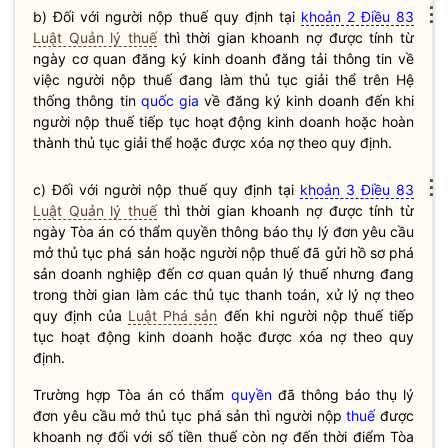
⋮
b) Đối với người nộp
thuế
quy định tại
khoản 2 Điều 83
Luật Quản lý thuế
thì thời gian khoanh nợ được tính từ
ngày cơ quan
đăng ký kinh doanh
đăng tải thông tin về
việc người nộp
thuế
đang làm thủ tục giải thể trên Hệ
thống thông tin
quốc gia
về
đăng ký kinh doanh
đến khi
người nộp
thuế
tiếp tục hoạt động kinh doanh hoặc hoàn
thành thủ tục giải thể hoặc được xóa nợ theo quy định.
⋮
c) Đối với người nộp
thuế
quy định tại
khoản 3 Điều 83
Luật Quản lý thuế
thì thời gian khoanh nợ được tính từ
ngày Tòa án có thẩm
quyền
thông báo thụ lý đơn yêu cầu
mở thủ tục phá sản hoặc người nộp
thuế
đã gửi hồ sơ phá
sản doanh nghiệp đến cơ quan quản lý
thuế
nhưng đang
trong thời gian làm các thủ tục thanh toán, xử lý nợ theo
quy định của
Luật Phá sản
đến khi người nộp
thuế
tiếp
tục hoạt động kinh doanh hoặc được xóa nợ theo quy
định.
Trường hợp Tòa án có thẩm
quyền
đã thông báo thụ lý
đơn yêu cầu mở thủ tục phá sản thì người nộp
thuế
được
khoanh nợ đối với số tiền
thuế
còn nợ đến thời điểm Tòa