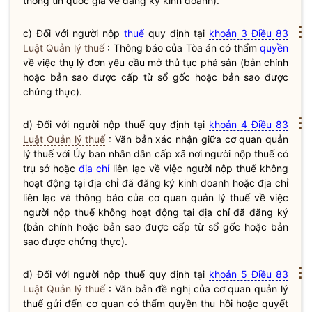
thông tin quốc gia về
đăng ký kinh doanh
).
⋮
c) Đối với người nộp
thuế
quy định tại
khoản 3 Điều 83
Luật Quản lý thuế
: Thông báo của Tòa án có thẩm
quyền
về việc thụ lý đơn yêu cầu mở thủ tục phá sản (bản chính
hoặc bản sao được cấp từ sổ gốc hoặc bản sao được
chứng thực).
⋮
d) Đối với người nộp
thuế
quy định tại
khoản 4 Điều 83
Luật Quản lý thuế
: Văn bản xác nhận giữa cơ quan quản
lý
thuế
với Ủy ban nhân dân cấp xã nơi người nộp
thuế
có
trụ sở hoặc
địa chỉ
liên lạc về việc người nộp
thuế
không
hoạt động tại
địa chỉ
đã đăng ký kinh doanh hoặc
địa chỉ
liên lạc và thông báo của cơ quan quản lý
thuế
về việc
người nộp
thuế
không hoạt động tại
địa chỉ
đã đăng ký
(bản chính hoặc bản sao được cấp từ sổ gốc hoặc bản
sao được chứng thực).
⋮
đ) Đối với người nộp
thuế
quy định tại
khoản 5 Điều 83
Luật Quản lý thuế
: Văn bản đề nghị của cơ quan quản lý
thuế
gửi đến cơ quan có thẩm
quyền
thu hồi hoặc quyết