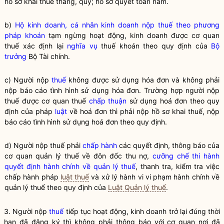
hồ sơ khai
thuế
tháng, quý; hồ sơ quyết toán năm.
b)
Hộ kinh doanh, cá nhân kinh doanh nộp thuế theo phương
pháp khoán
tạm ngừng hoạt động, kinh doanh được cơ quan
thuế xác định lại
nghĩa vụ
thuế khoán theo quy định của
Bộ
trưởng
Bộ Tài chính.
c) Người nộp
thuế
không được sử dụng hóa đơn và không phải
nộp báo cáo tình hình sử dụng hóa đơn. Trường hợp người nộp
thuế
được cơ quan
thuế
chấp thuận
sử dụng hoá đơn theo quy
định của pháp
luật
về hoá đơn thì phải nộp hồ sơ khai
thuế
, nộp
báo cáo tình hình sử dụng hoá đơn theo quy định.
d) Người nộp thuế phải
chấp hành
các quyết định, thông báo của
cơ quan quản lý thuế về đôn đốc thu nợ,
cưỡng chế thi hành
quyết định hành chính về quản lý thuế
, thanh tra, kiểm tra việc
chấp hành
pháp
luật thuế
và xử lý hành vi vi phạm hành chính về
quản lý thuế theo quy định của
Luật Quản lý thuế
.
3. Người nộp
thuế
tiếp tục hoạt động, kinh doanh trở lại đúng thời
hạn đã đăng ký thì không phải thông báo với cơ quan nơi đã