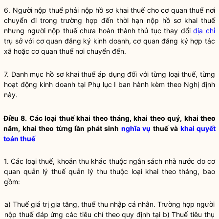
6. Người nộp
thuế
phải nộp hồ sơ khai
thuế
cho cơ quan
thuế
nơi
chuyển đi trong trường hợp đến thời hạn nộp hồ sơ khai
thuế
nhưng người nộp
thuế
chưa hoàn thành thủ tục thay đổi
địa chỉ
trụ sở với cơ quan
đăng ký kinh doanh
, cơ quan đăng ký hợp tác
xã hoặc cơ quan
thuế
nơi chuyển đến.
7. Danh mục hồ sơ khai thuế áp dụng đối với từng loại thuế, từng
hoạt động kinh doanh tại Phụ lục I ban hành kèm theo Nghị định
này.
Điều 8. Các loại thuế khai theo tháng, khai theo quý, khai theo
năm, khai theo từng lần phát sinh
nghĩa vụ
thuế và
khai quyết
toán thuế
1. Các loại
thuế
, khoản thu khác thuộc ngân sách
nhà nước
do cơ
quan quản lý
thuế
quản lý thu thuộc loại khai theo tháng, bao
gồm:
a)
Thuế
giá trị gia tăng,
thuế
thu nhập cá nhân. Trường hợp người
nộp
thuế
đáp ứng các tiêu chí theo quy định tại b)
Thuế
tiêu thụ