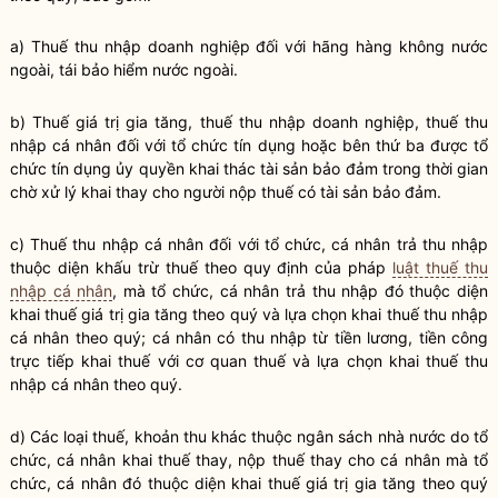
a)
Thuế
thu nhập doanh nghiệp đối với hãng hàng không nước
ngoài, tái bảo hiểm nước ngoài.
b)
Thuế
giá trị gia tăng,
thuế
thu nhập doanh nghiệp,
thuế
thu
nhập cá nhân đối với tổ chức tín dụng hoặc bên thứ ba được tổ
chức tín dụng ủy
quyền
khai thác tài sản bảo đảm trong thời gian
chờ xử lý khai thay cho người nộp
thuế
có tài sản bảo đảm.
c)
Thuế
thu nhập cá nhân đối với tổ chức, cá nhân trả thu nhập
thuộc diện khấu trừ
thuế
theo quy định của pháp
luật thuế thu
nhập cá nhân
, mà tổ chức, cá nhân trả thu nhập đó thuộc diện
khai
thuế
giá trị gia tăng theo quý và lựa chọn khai
thuế
thu nhập
cá nhân theo quý; cá nhân có thu nhập từ tiền lương, tiền công
trực tiếp khai
thuế
với cơ quan
thuế
và lựa chọn khai
thuế
thu
nhập cá nhân theo quý.
d) Các loại
thuế
, khoản thu khác thuộc ngân sách
nhà nước
do tổ
chức, cá nhân khai
thuế
thay, nộp
thuế
thay cho cá nhân mà tổ
chức, cá nhân đó thuộc diện khai
thuế
giá trị gia tăng theo quý