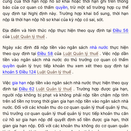
cùng của thời hạn nộp hồ sơ khai hoặc thời hạn ghi trên thông
báo của cơ quan có thẩm
quyền
, trừ một số trường hợp cụ thể
quy định tại Nghị định này. Trường hợp khai bổ sung, thời hạn
nộp là thời hạn nộp hồ sơ khai của kỳ nộp có sai, sót.
Địa điểm và hình thức nộp thực hiện theo quy định tại
Điều 56
của
Luật Quản lý thuế
.
Ngày xác định đã nộp tiền vào ngân sách
nhà nước
thực hiện
theo quy định tại
Điều 58
của
Luật Quản lý thuế
. Việc nộp dần
tiền vào ngân sách
nhà nước
do thủ trưởng cơ quan có thẩm
quyền
quản lý trực tiếp khoản thu xem xét theo quy định tại
khoản 5 Điều 124
Luật Quản lý thuế
.
Việc
gia hạn
nộp tiền vào ngân sách
nhà nước
thực hiện theo quy
định tại
Điều 62
Luật Quản lý thuế
. Trường hợp được
gia hạn
,
người nộp không bị phạt và không phải nộp tiền chậm nộp tính
trên số tiền nợ trong thời gian
gia hạn
nộp tiền vào ngân sách
nhà
nước
. Đối với các khoản thu do cơ quan quản lý
thuế
quản lý thu,
thủ trưởng cơ quan quản lý
thuế
quản lý trực tiếp khoản thu căn
cứ hồ sơ
gia hạn
nộp để quyết định số tiền được
gia hạn
, thời
gian
gia hạn
nộp. Đối với các khoản thu không do cơ quan quản