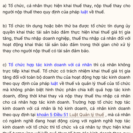
a) Tổ chức, cá nhân thực hiện khai
thuế
thay, nộp
thuế
thay cho
người nộp
thuế
theo quy định của pháp
luật
về
thuế
.
b) Tổ chức tín dụng hoặc bên thứ ba được tổ chức tín dụng ủy
quyền
khai thác tài sản bảo đảm thực hiện khai
thuế
giá trị gia
tăng,
thuế
thu nhập doanh nghiệp,
thuế
thu nhập cá nhân đối với
hoạt động khai thác tải sản bảo đảm trong thời gian chờ xử lý
thay cho người nộp
thuế
có tài sản đảm bảo.
c)
Tổ chức hợp tác kinh doanh với cá nhân
thì cá nhân không
trực tiếp khai
thuế
. Tổ chức có trách nhiệm khai
thuế
giá trị gia
tăng đối với toàn bộ doanh thu của hoạt động hợp tác kinh doanh
theo quy định của pháp
luật
về
thuế
và quản lý
thuế
của tổ chức
mà không phân biệt hình thức phân chia kết quả hợp tác kinh
doanh, đồng thời khai thay và nộp thay
thuế
thu nhập cá nhân
cho cá nhân hợp tác kinh doanh. Trường hợp
tổ chức hợp tác
kinh doanh với cá nhân
là
hộ kinh doanh
, cá nhân kinh doanh
theo quy định tại
khoản 5 Điều 51
Luật Quản lý thuế
, mà cá nhân
có ngành nghề đang hoạt động cùng với ngành nghề hợp tác
kinh doanh với tổ chức thì tổ chức và cá nhân tự thực hiện khai