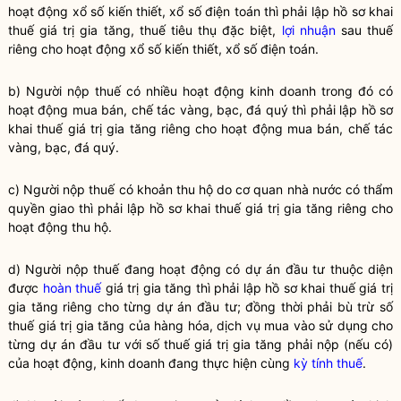
hoạt động xổ số kiến thiết, xổ số điện toán thì phải lập hồ sơ khai
thuế
giá trị gia tăng,
thuế
tiêu thụ đặc biệt,
lợi nhuận
sau
thuế
riêng cho hoạt động xổ số kiến thiết, xổ số điện toán.
b) Người nộp
thuế
có nhiều hoạt động kinh doanh trong đó có
hoạt động mua bán, chế tác vàng, bạc, đá quý thì phải lập hồ sơ
khai
thuế
giá trị gia tăng riêng cho hoạt động mua bán, chế tác
vàng, bạc, đá quý.
c) Người nộp
thuế
có khoản thu hộ do cơ quan nhà nước có thẩm
quyền
giao thì phải lập hồ sơ khai
thuế
giá trị gia tăng riêng cho
hoạt động thu hộ.
d) Người nộp thuế đang hoạt động có dự án đầu tư thuộc diện
được
hoàn thuế
giá trị gia tăng thì phải lập hồ sơ khai thuế giá trị
gia tăng riêng cho từng dự án đầu tư; đồng thời phải bù trừ số
thuế giá trị gia tăng của hàng hóa, dịch vụ mua vào sử dụng cho
từng dự án đầu tư với số thuế giá trị gia tăng phải nộp (nếu có)
của hoạt động, kinh doanh đang thực hiện cùng
kỳ tính thuế
.