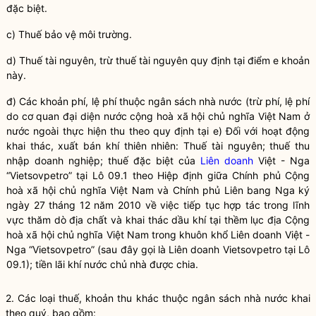
đặc biệt.
c)
Thuế
bảo vệ môi trường.
d)
Thuế
tài nguyên, trừ
thuế
tài nguyên quy định tại điểm e khoản
này.
đ) Các khoản phí, lệ phí thuộc ngân sách
nhà nước
(trừ phí, lệ phí
do cơ quan đại diện nước cộng hoà xã hội chủ nghĩa Việt Nam ở
nước ngoài thực hiện thu theo quy định tại e) Đối với hoạt động
khai thác, xuất bán khí thiên nhiên:
Thuế
tài nguyên;
thuế
thu
nhập doanh nghiệp;
thuế
đặc biệt của
Liên doanh
Việt - Nga
“Vietsovpetro” tại Lô 09.1 theo Hiệp định giữa Chính phủ Cộng
hoà xã hội chủ nghĩa Việt Nam và Chính phủ Liên bang Nga ký
ngày 27 tháng 12 năm 2010 về việc tiếp tục hợp tác trong lĩnh
vực thăm dò địa chất và khai thác dầu khí tại thềm lục địa Cộng
hoà xã hội chủ nghĩa Việt Nam trong khuôn khổ
Liên doanh
Việt -
Nga “Vietsovpetro” (sau đây gọi là
Liên doanh
Vietsovpetro tại Lô
09.1); tiền lãi khí nước chủ nhà được chia.
2. Các loại thuế, khoản thu khác thuộc ngân sách
nhà nước
khai
theo quý, bao gồm: