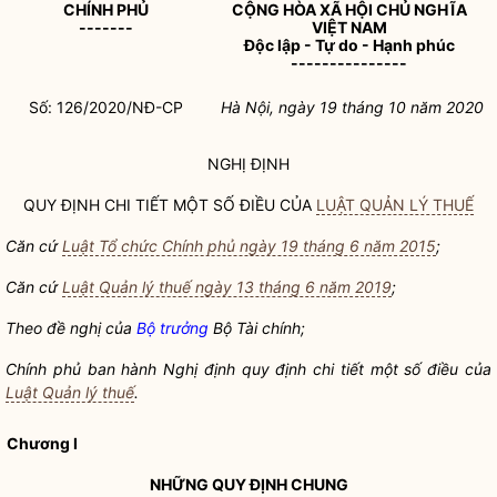
CHÍNH PHỦ
CỘNG HÒA XÃ HỘI CHỦ NGHĨA
-------
VIỆT NAM
Độc lập - Tự do - Hạnh phúc
---------------
Số: 126/2020/NĐ-CP
Hà Nội, ngày 19 tháng 10 năm 2020
NGHỊ ĐỊNH
QUY ĐỊNH CHI TIẾT MỘT SỐ ĐIỀU CỦA
LUẬT QUẢN LÝ THUẾ
Căn cứ
Luật Tổ chức Chính phủ ngày 19 tháng 6 năm 2015
;
Căn cứ
Luật Quản lý thuế ngày 13 tháng 6 năm 2019
;
Theo đề nghị của
Bộ trưởng
Bộ Tài chính;
Chính phủ ban hành Nghị định quy định chi tiết một số điều của
Luật Quản lý thuế
.
Chương I
NHỮNG QUY ĐỊNH CHUNG