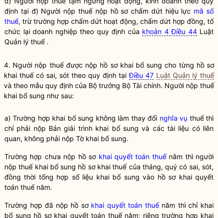
d) Người nộp thuế tạm ngừng hoạt động, kinh doanh theo quy
định tại đ) Người nộp thuế nộp hồ sơ chấm dứt hiệu lực
mã số
thuế
, trừ trường hợp chấm dứt hoạt động, chấm dứt hợp đồng, tổ
chức lại doanh nghiệp theo quy định của
khoản 4 Điều 44
Luật
Quản lý thuế .
4. Người nộp
thuế
được nộp hồ sơ khai bổ sung cho từng hồ sơ
khai
thuế
có sai, sót theo quy định tại
Điều 47
Luật Quản lý thuế
và theo mẫu quy định của
Bộ trưởng
Bộ Tài chính. Người nộp
thuế
khai bổ sung như sau:
a) Trường hợp khai bổ sung không làm thay đổi
nghĩa vụ
thuế thì
chỉ phải nộp Bản giải trình khai bổ sung và các tài liệu có liên
quan, không phải nộp Tờ khai bổ sung.
Trường hợp chưa nộp hồ sơ
khai quyết toán thuế
năm thì người
nộp thuế khai bổ sung hồ sơ khai thuế của tháng, quý có sai, sót,
đồng thời tổng hợp số liệu khai bổ sung vào hồ sơ
khai quyết
toán thuế
năm.
Trường hợp đã nộp hồ sơ
khai quyết toán thuế
năm thì chỉ khai
bổ sung hồ sơ
khai quyết toán thuế
năm; riêng trường hợp khai