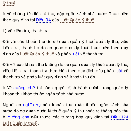
lý thuế
.
i) Về chứng từ điện tử thu, nộp ngân sách
nhà nước
: Thực hiện
theo quy định tại
Điều 94
của
Luật Quản lý thuế
.
k) Về kiểm tra, thanh tra
Đối với các khoản thu do cơ quan quản lý
thuế
quản lý thu, việc
kiểm tra, thanh tra do cơ quan quản lý
thuế
thực hiện theo quy
định của
Luật Quản lý thuế
và pháp
luật
về thanh tra.
Đối với các khoản thu không do cơ quan quản lý
thuế
quản lý thu,
việc kiểm tra, thanh tra thực hiện theo quy định của pháp
luật
về
thanh tra và pháp
luật
quy định về khoản thu đó.
l) Về
cưỡng chế
thi hành quyết định hành chính trong quản lý
khoản thu khác thuộc ngân sách
nhà nước
Người có
nghĩa vụ
nộp khoản thu khác thuộc ngân sách
nhà
nước
do cơ quan quản lý
thuế
quản lý thu hoặc ra thông báo thu
bị
cưỡng chế
nếu thuộc các trường hợp quy định tại
Điều 124
Luật Quản lý thuế
.