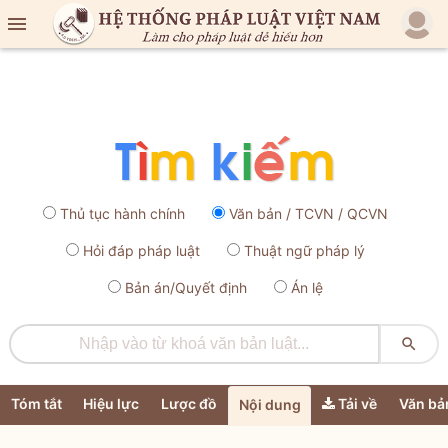

Thủ tục hành chính
Văn bản / TCVN / QCVN
Hỏi đáp pháp luật
Thuật ngữ pháp lý
Bản án/Quyết định
Án lệ

Tóm tắt
Hiệu lực
Lược đồ
Tải về
Văn bả
Nội dung