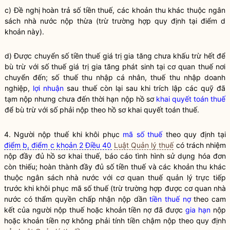
c) Đề nghị hoàn trả số tiền
thuế
, các khoản thu khác thuộc ngân
sách
nhà nước
nộp thừa (trừ trường hợp quy định tại điểm d
khoản này).
d) Được chuyển số tiền thuế giá trị gia tăng chưa khấu trừ hết để
bù trừ với số thuế giá trị gia tăng phát sinh tại cơ quan thuế nơi
chuyển đến; số thuế thu nhập cá nhân, thuế thu nhập doanh
nghiệp,
lợi nhuận
sau thuế còn lại sau khi trích lập các quỹ đã
tạm nộp nhưng chưa đến thời hạn nộp hồ sơ
khai quyết toán thuế
để bù trừ với số phải nộp theo hồ sơ
khai quyết toán thuế
.
4. Người nộp thuế khi khôi phục
mã số thuế
theo quy định tại
điểm b, điểm c khoản 2 Điều 40
Luật Quản lý thuế
có trách nhiệm
nộp đầy đủ hồ sơ khai thuế, báo cáo tình hình sử dụng hóa đơn
còn thiếu; hoàn thành đầy đủ số tiền thuế và các khoản thu khác
thuộc ngân sách
nhà nước
với
cơ quan thuế quản lý trực tiếp
trước khi khôi phục
mã số thuế
(trừ trường hợp được cơ quan
nhà
nước
có thẩm
quyền
chấp nhận nộp dần
tiền thuế nợ
theo cam
kết của người nộp thuế hoặc khoản tiền nợ đã được
gia hạn
nộp
hoặc khoản tiền nợ không phải tính tiền chậm nộp theo quy định