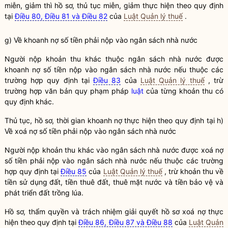
miễn, giảm thì hồ sơ, thủ tục miễn, giảm thực hiện theo quy định
tại
Điều 80, Điều 81 và Điều 82
của
Luật Quản lý thuế
.
g) Về khoanh nợ số tiền phải nộp vào ngân sách
nhà nước
Người nộp khoản thu khác thuộc ngân sách
nhà nước
được
khoanh nợ số tiền nộp vào ngân sách
nhà nước
nếu thuộc các
trường hợp quy định tại
Điều 83
của
Luật Quản lý thuế
, trừ
trường hợp văn bản quy phạm pháp
luật
của từng khoản thu có
quy định khác.
Thủ tục, hồ sơ, thời gian khoanh nợ thực hiện theo quy định tại h)
Về xoá nợ số tiền phải nộp vào ngân sách
nhà nước
Người nộp khoản thu khác vào ngân sách
nhà nước
được xoá nợ
số tiền phải nộp vào ngân sách
nhà nước
nếu thuộc các trường
hợp quy định tại
Điều 85
của
Luật Quản lý thuế
, trừ khoản thu về
tiền sử dụng đất, tiền thuê đất, thuê mặt nước và tiền bảo vệ và
phát triển đất trồng lúa.
Hồ sơ, thẩm
quyền
và trách nhiệm giải quyết hồ sơ xoá nợ thực
hiện theo quy định tại
Điều 86, Điều 87 và Điều 88
của
Luật Quản