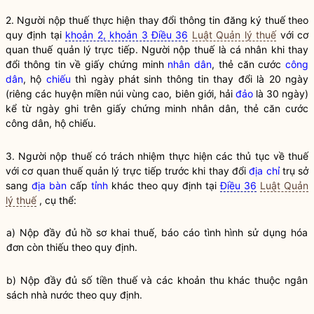
2. Người nộp thuế thực hiện thay đổi thông tin đăng ký thuế theo
quy định tại
khoản 2, khoản 3 Điều 36
Luật Quản lý thuế
với
cơ
quan thuế quản lý trực tiếp
. Người nộp thuế là cá nhân khi thay
đổi thông tin về giấy chứng minh
nhân dân
, thẻ căn cước
công
dân
, hộ
chiếu
thì ngày phát sinh thông tin thay đổi là 20 ngày
(riêng các huyện miền núi vùng cao, biên giới, hải
đảo
là 30 ngày)
kể từ ngày ghi trên giấy chứng minh
nhân dân
, thẻ căn cước
công dân
, hộ
chiếu
.
3. Người nộp thuế có trách nhiệm thực hiện các thủ tục về thuế
với
cơ quan thuế quản lý trực tiếp
trước khi thay đổi
địa chỉ
trụ sở
sang
địa bàn
cấp
tỉnh
khác theo quy định tại
Điều 36
Luật Quản
lý thuế
, cụ thể:
a) Nộp đầy đủ hồ sơ khai
thuế
, báo cáo tình hình sử dụng hóa
đơn còn thiếu theo quy định.
b) Nộp đầy đủ số tiền
thuế
và các khoản thu khác thuộc ngân
sách
nhà nước
theo quy định.