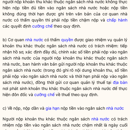
người nộp khoản thu khác thuộc ngân sách
nhà nước
không thực
hiện nộp tiền đủ tiền vào ngân sách
nhà nước
hoặc nộp tiền
không đúng thời hạn được ghi trên văn bản của cơ quan
nhà
nước
có thẩm
quyền
thì phải nộp tiền chậm nộp và
chấp hành
các quyết định
cưỡng chế
theo quy định.
b) Cơ quan
nhà nước
có thẩm
quyền
được giao nhiệm vụ quản lý
khoản thu khác thuộc ngân sách
nhà nước
có trách nhiệm: tiếp
nhận hồ sơ, xác định đầy đủ, chính xác số tiền phải nộp vào ngân
sách
nhà nước
của người nộp khoản thu khác thuộc ngân sách
nhà nước
, ban hành văn bản gửi người nộp khoản thu khác thuộc
ngân sách
nhà nước
(trong đó ghi rõ nội dung khoản thu, số tiền
phải nộp vào ngân sách
nhà nước
và thời hạn phải nộp vào ngân
sách
nhà nước
), đồng thời gửi cơ quan quản lý thuế tại
địa bàn
nơi phát sinh khoản thu khác thuộc ngân sách
nhà nước
để thực
hiện đôn đốc và
cưỡng chế
về thuế theo quy định.
c) Về nộp, nộp dần và
gia hạn
nộp tiền vào ngân sách
nhà nước
Người nộp khoản thu khác thuộc ngân sách
nhà nước
có trách
nhiệm nộp tiền vào ngân sách
nhà nước
chậm nhất là ngày cuối