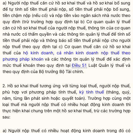
a) Người nộp thuế căn cứ hồ sơ khai thuế và hồ sơ khai bổ sung
để tự tính số tiền thuế phải nộp, số tiền thuế phải nộp bổ sung,
tiền chậm nộp (nếu có) và nộp tiền vào ngân sách
nhà nước
theo
quy định (trừ trường hợp quy định tại b) Cơ quan quản lý thuế
căn cứ hồ sơ khai thuế của người nộp thuế, thông tin của cơ quan
nhà nước
có thẩm
quyền
và các thông tin quản lý thuế để tính số
tiền thuế phải nộp và thông báo số tiền thuế phải nộp cho người
nộp thuế theo quy định tại c) Cơ quan thuế căn cứ hồ sơ khai
thuế của
hộ kinh doanh, cá nhân kinh doanh nộp thuế theo
phương pháp khoán
và các thông tin quản lý thuế để xác định
mức thuế khoán theo quy định tại
Điều 51
Luật Quản lý thuế và
theo quy định của
Bộ trưởng
Bộ Tài chính.
2. Hồ sơ khai thuế tương ứng với từng loại thuế, người nộp thuế,
phù hợp vơi phương pháp tính thuế,
kỳ tính thuế
(tháng, quý,
năm, từng lần phát sinh hoặc quyết toán). Trường hợp cùng một
loại thuế mà người nộp thuế có nhiều hoạt động kinh doanh thì
thực hiện khai chung trên một hồ sơ khai thuế, trừ các trường hợp
sau:
a) Người nộp
thuế
có nhiều hoạt động kinh doanh trong đó có