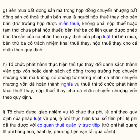
g) Bên mua bất động sản mà trong hợp đồng chuyển nhượng bất
động sản có thoả thuận bên mua là người nộp thuế thay cho bên
bán (trừ trường hợp được
miễn thuế
, không phải nộp thuế hoặc
tạm thời chưa phải nộp thuế); bên thứ ba có liên quan được phép
bán tài sản của cá nhân theo quy định của pháp
luật
thì bên mua,
bên thứ ba có trách nhiệm khai thuế thay, nộp thuế thay cho cá
nhân theo quy định.
h) Tổ chức phát hành thực hiện thủ tục thay đổi danh sách thành
viên góp vốn hoặc danh sách cổ đông trong trường hợp chuyển
nhượng vốn mà không có chứng từ chứng minh cá nhân chuyển
nhượng vốn đã hoàn thành
nghĩa vụ
thuế thì tổ chức phát hành
khai thuế thay, nộp thuế thay cho cá nhân chuyển nhượng vốn
theo quy định.
i) Tổ chức được giao nhiệm vụ tổ chức thu phí, lệ phí theo quy
định của pháp
luật
về phí, lệ phí thực hiện khai số tiền phí, lệ phí
đã thu được với
cơ quan thuế quản lý trực tiếp
(trừ phí
hải quan
;
lệ phí hàng hoá, hành lý, phương tiện vận tải quá cảnh).