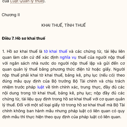
của
Luật Quản lý thuế
).
Chương II
KHAI THUẾ, TÍNH THUẾ
Điều 7. Hồ sơ khai thuế
1. Hồ sơ khai thuế là
tờ khai thuế
và các chứng từ, tài liệu liên
quan làm căn cứ để xác định
nghĩa vụ
thuế của người nộp thuế
với ngân sách
nhà nước
do người nộp thuế lập và gửi đến cơ
quan quản lý thuế bằng phương thức điện tử hoặc giấy. Người
nộp thuế phải khai
tờ khai thuế
, bảng kê, phụ lục (nếu có) theo
đúng mẫu quy định của
Bộ trưởng
Bộ Tài chính và chịu trách
nhiệm trước pháp
luật
về tính chính xác, trung thực, đầy đủ các
nội dung trong
tờ khai thuế
, bảng kê, phụ lục; nộp đầy đủ các
chứng từ, tài liệu quy định trong hồ sơ khai thuế với cơ quan quản
lý thuế. Đối với một số loại giấy tờ trong hồ sơ khai thuế mà Bộ Tài
chính không ban hành mẫu nhưng pháp
luật
có liên quan có quy
định mẫu thì thực hiện theo quy định của pháp
luật
có liên quan.