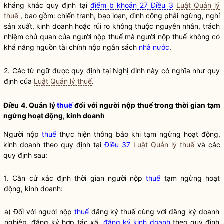
kháng khác quy định tại
điểm b khoản 27 Điều 3
Luật Quản lý
thuế
, bao gồm: chiến tranh, bạo loạn, đình công phải ngừng, nghỉ
sản xuất, kinh doanh hoặc rủi ro không thuộc nguyên nhân, trách
nhiệm chủ quan của người nộp
thuế
mà người nộp
thuế
không có
khả năng nguồn tài chính nộp ngân sách
nhà nước
.
2. Các từ ngữ được quy định tại Nghị định này có nghĩa như quy
định của
Luật Quản lý thuế
.
Điều 4. Quản lý
thuế
đối với người nộp
thuế
trong thời gian tạm
ngừng hoạt động, kinh doanh
Người nộp
thuế
thực hiện thông báo khi tạm ngừng hoạt động,
kinh doanh theo quy định tại
Điều 37
Luật Quản lý thuế
và các
quy định sau:
1. Căn cứ xác định thời gian người nộp
thuế
tạm ngừng hoạt
động, kinh doanh:
a) Đối với người nộp
thuế
đăng ký
thuế
cùng với đăng ký doanh
nghiệp, đăng ký hợp tác xã,
đăng ký kinh doanh
theo quy định