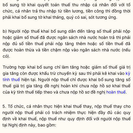
bổ sung tờ
khai quyết toán thuế
thu nhập cá nhân đối với tổ
chức, cá nhân trả thu nhập từ tiền lương, tiền công thì đồng thời
phải khai bổ sung tờ khai tháng, quý có sai, sót tương ứng.
b) Người nộp
thuế
khai bổ sung dẫn đến tăng số
thuế
phải nộp
hoặc giảm số
thuế
đã được ngân sách
nhà nước
hoàn trả thì phải
nộp đủ số tiền
thuế
phải nộp tăng thêm hoặc số tiền
thuế
đã
được hoàn thừa và tiền chậm nộp vào ngân sách
nhà nước
(nếu
có).
Trường hợp khai bổ sung chỉ làm tăng hoặc giảm số thuế giá trị
gia tăng còn được khấu trừ chuyển kỳ sau thì phải kê khai vào
kỳ
tính thuế
hiện tại. Người nộp thuế chỉ được khai bổ sung tăng số
thuế giá trị gia tăng đề nghị hoàn khi chưa nộp hồ sơ khai thuế
của
kỳ tính thuế
tiếp theo và chưa nộp hồ sơ đề nghị
hoàn thuế
.
5. Tổ chức, cá nhân thực hiện khai
thuế
thay, nộp
thuế
thay cho
người nộp
thuế
phải có trách nhiệm thực hiện đầy đủ các quy
định về khai
thuế
, nộp
thuế
như quy định đối với người nộp
thuế
tại Nghị định này, bao gồm: