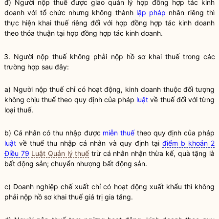
đ) Người nộp
thuế
được giao quản lý hợp đồng hợp tác kinh
doanh với tổ chức nhưng không thành
lập pháp
nhân riêng thì
thực hiện khai
thuế
riêng đối với hợp đồng hợp tác kinh doanh
theo thỏa thuận tại hợp đồng hợp tác kinh doanh.
3. Người nộp
thuế
không phải nộp hồ sơ khai
thuế
trong các
trường hợp sau đây:
a) Người nộp
thuế
chỉ có hoạt động, kinh doanh thuộc đối tượng
không chịu
thuế
theo quy định của pháp
luật
về
thuế
đối với từng
loại
thuế
.
b) Cá nhân có thu nhập được
miễn thuế
theo quy định của pháp
luật
về thuế thu nhập cá nhân và quy định tại
điểm b khoản 2
Điều 79
Luật Quản lý thuế
trừ cá nhân nhận thừa kế, quà tặng là
bất động sản; chuyển nhượng bất động sản.
c) Doanh nghiệp chế xuất chỉ có hoạt động xuất khẩu thì không
phải nộp hồ sơ khai
thuế
giá trị gia tăng.