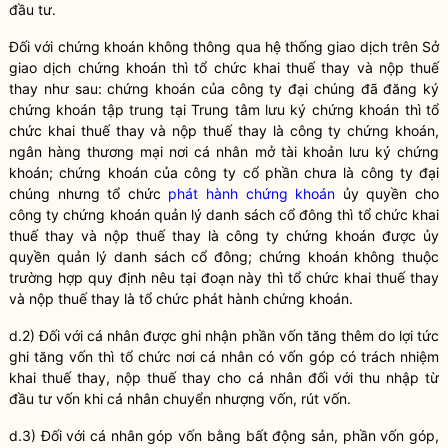
đầu tư.
Đối với chứng khoán không thông qua hệ thống giao dịch trên Sở
giao dịch chứng khoán thì tổ chức khai thuế thay và nộp thuế
thay như sau: chứng khoán của công ty đại chúng đã đăng ký
chứng khoán tập trung tại Trung tâm lưu ký chứng khoán thì tổ
chức khai thuế thay và nộp thuế thay là công ty chứng khoán,
ngân hàng thương mại nơi cá nhân mở tài khoản lưu ký chứng
khoán; chứng khoán của công ty cổ phần chưa là công ty đại
chúng nhưng tổ chức
phát hành chứng khoán
ủy
quyền
cho
công ty chứng khoán quản lý danh sách cổ đông thì tổ chức khai
thuế thay và nộp thuế thay là công ty chứng khoán được ủy
quyền
quản lý danh sách cổ đông; chứng khoán không thuộc
trường hợp quy định nêu tại đoạn này thì tổ chức khai thuế thay
và nộp thuế thay là tổ chức
phát hành chứng khoán
.
d.2) Đối với cá nhân được ghi nhận phần vốn tăng thêm do lợi tức
ghi tăng vốn thì tổ chức nơi cá nhân có vốn góp có trách nhiệm
khai thuế thay, nộp thuế thay cho cá nhân đối với thu nhập từ
đầu tư vốn khi cá nhân chuyển nhượng vốn, rút vốn.
d.3) Đối với cá nhân góp vốn bằng bất động sản, phần vốn góp,