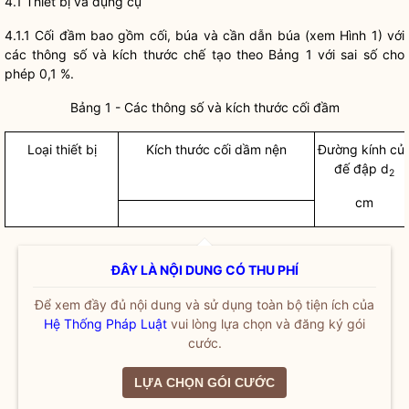
4.1 Thiết bị và dụng cụ
4.1.1 Cối đầm bao gồm cối, búa và cần dẫn búa (xem Hình 1) với
các thông số và kích thước chế tạo theo Bảng 1 với sai số cho
phép 0,1 %.
Bảng 1 - Các thông số và kích thước cối đầm
Loại thiết bị
Kích thước cối dầm nện
Đường kính củ
đế đập d
2
cm
ĐÂY LÀ NỘI DUNG CÓ THU PHÍ
Để xem đầy đủ nội dung và sử dụng toàn bộ tiện ích của
Hệ Thống Pháp Luật
vui lòng lựa chọn và đăng ký gói
cước.
LỰA CHỌN GÓI CƯỚC