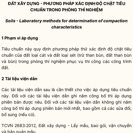
ĐẤT XÂY DỰNG - PHƯƠNG PHÁP XÁC ĐỊNH ĐỘ CHẶT TIÊU
CHUẨN TRONG PHÒNG THÍ NGHIỆM
Soils - Laboratory methods for determination of compaction
characteristics
1 Phạm vi áp dụng
Tiêu chuẩn này quy định phương pháp thử xác định độ chặt tiêu
chuẩn của đất loại cát và đất loại sét (trừ than bùn, đất than bùn
và bùn) trong phòng thí nghiệm phục vụ thi công các công trình
đất.
2 Tài liệu viện dẫn
Các tài liệu viện dẫn sau là cần thiết cho việc áp dụng tiêu chuẩn
này. Đối với các tài liệu viện dẫn ghi năm công bố thì áp dụng
phiên bản được nêu. Đối với các tài liệu viện dẫn không ghi năm
công bố thì áp dụng phiên bản mới nhất, bao gồm cả các sửa đổi,
bổ sung (nếu có).
TCVN 2683:2012, Đất xây dựng - Lấy mẫu, bao gói, vận chuyển
và bảo quản mẫu.