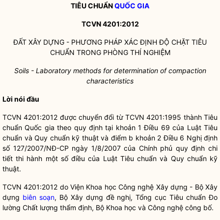
TIÊU CHUẨN
QUỐC GIA
TCVN 4201:2012
ĐẤT XÂY DỰNG - PHƯƠNG PHÁP XÁC ĐỊNH ĐỘ CHẶT TIÊU
CHUẨN TRONG PHÒNG THÍ NGHIỆM
Soils - Laboratory methods for determination of compaction
characteristics
Lời nói đầu
TCVN 4201:2012 được chuyển đổi từ TCVN 4201:1995 thành Tiêu
chuẩn
Quốc gia
theo quy định tại khoản 1 Điều 69 của Luật Tiêu
chuẩn và Quy chuẩn kỹ thuật và điểm b khoản 2 Điều 6 Nghị định
số 127/2007/NĐ-CP ngày 1/8/2007 của Chính phủ quy định chi
tiết thi hành một số điều của Luật Tiêu chuẩn và Quy chuẩn kỹ
thuật.
TCVN 4201:2012 do Viện Khoa học Công nghệ Xây dựng - Bộ Xây
dựng
biên soạn
, Bộ Xây dựng đề nghị, Tổng cục Tiêu chuẩn Đo
lường Chất lượng thẩm định, Bộ Khoa học và Công nghệ công bố.