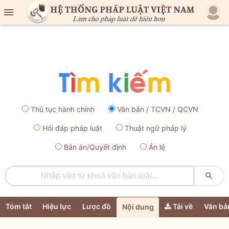

Thủ tục hành chính
Văn bản / TCVN / QCVN
Hỏi đáp pháp luật
Thuật ngữ pháp lý
Bản án/Quyết định
Án lệ

Tóm tắt
Hiệu lực
Lược đồ
Tải về
Văn bả
Nội dung