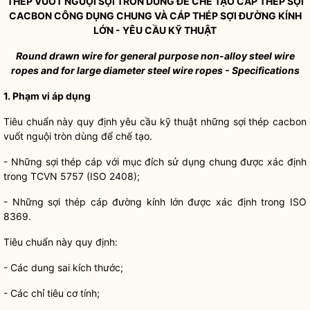
THÉP VUỐT NGUỘI SỢI TRÒN DÙNG ĐỂ CHẾ TẠO CÁP THÉP SỢI
CACBON CÔNG DỤNG CHUNG VÀ CÁP THÉP SỢI ĐƯỜNG KÍNH
LỚN - YÊU CẦU KỸ THUẬT
Round drawn wire for general purpose non-alloy
s
teel
wi
re
ropes and for large diameter
s
teel wire ropes - Speci
f
ications
1. Phạm vi áp dụng
Tiêu chuẩn này quy định yêu cầu kỹ thuật những sợi thép cacbon
vuốt nguội tròn dùng để chế tạo.
- Những sợi thép cáp với mục đích sử dụng chung được xác định
trong TCVN 5757 (ISO 2408);
- Những sợi thép cáp đường kính lớn được xác định trong ISO
8369.
Tiêu chuẩn này quy định:
- Các dung sai kích thước;
- Các chỉ tiêu cơ tính;