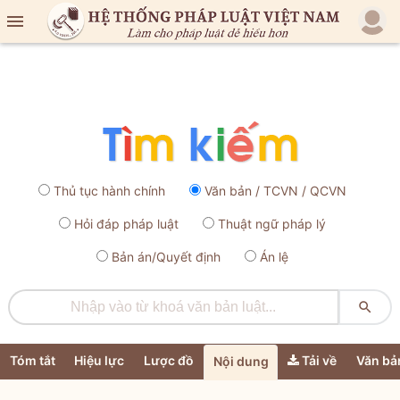

Thủ tục hành chính
Văn bản / TCVN / QCVN
Hỏi đáp pháp luật
Thuật ngữ pháp lý
Bản án/Quyết định
Án lệ

Tóm tắt
Hiệu lực
Lược đồ
Tải về
Văn bả
Nội dung