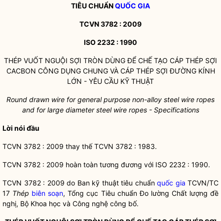
TIÊU CHUẨN
QUỐC GIA
TCVN 3782 : 2009
ISO 2232 : 1990
THÉP VUỐT NGUỘI SỢI TRÒN DÙNG ĐỂ CHẾ TẠO CÁP THÉP SỢI
CACBON CÔNG DỤNG CHUNG VÀ CÁP THÉP SỢI ĐƯỜNG KÍNH
LỚN - YÊU CẦU KỸ THUẬT
Round drawn wire for general purpose non-alloy
s
teel
wi
re ropes
and for large diameter
s
teel wire ropes - Speci
f
ications
Lời nói đầu
TCVN 3782 : 2009 thay thế TCVN 3782 : 1983.
TCVN 3782 : 2009 hoàn toàn tương đương với ISO 2232 : 1990.
TCVN 3782 : 2009 do Ban kỹ thuật tiêu chuẩn
quốc gia
TCVN/TC
17
Thép
biên soạn
, Tổng cục Tiêu chuẩn Đo lường Chất lượng đề
nghị, Bộ Khoa học và Công nghệ công bố.