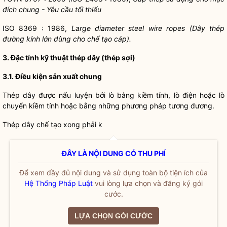
đích chung - Yêu cầu tối thiểu
ISO 8369 : 1986,
Large diameter
s
teel wire ropes (Dây thép
đường kính lớn dùng cho chế tạo cáp).
3. Đặc tính kỹ thuật thép dây (thép sợi)
3.1.
Đ
iều
kiện sản xu
ấ
t chung
Thép dây được nấu luyện bởi lò bằng kiềm tính, lò điện hoặc lò
chuyển kiềm tính hoặc bằng những phương pháp tương đương.
Thép dây chế tạo xong phải k
ĐÂY LÀ NỘI DUNG CÓ THU PHÍ
Để xem đầy đủ nội dung và sử dụng toàn bộ tiện ích của
Hệ Thống Pháp Luật
vui lòng lựa chọn và đăng ký gói
cước.
LỰA CHỌN GÓI CƯỚC