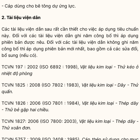
- Cáp dùng cho bê tông dự ứng lực.
2. Tài liệu viện dẫn
Các tài liệu viện dẫn sau rất cần thiết cho việc áp dụng tiêu chuẩn
này. Đối với các tài liệu viện dẫn ghi năm công bố thì áp dụng
phiên bản được nêu. Đối với các tài liệu viện dẫn không ghi năm
công bố thì áp dụng phiên bản mới nhất, bao gồm cả các sửa đổi,
bổ sung (nếu có).
TCVN 197 : 2002 (ISO 6892 : 1998),
Vật liệu kim loại - Thử kéo ở
nhiệt độ phòng
TCVN 1825 : 2008 (ISO 7802 : 1983),
Vật liệu kim loại
- Dây - Thử
quấn.
TCVN 1826 : 2006 (ISO 7801 : 1984),
Vật liệu kim loại
- Thép dây
- Thử bẻ gập hai chiều.
TCVN 1827: 2006 (ISO 7800: 2003),
Vật liệu kim loại
- Thép dây -
Th
ử
xoắn đơn
.
TCVN 5757 : 2009 (ISO 2408 : 1985),
Cáp thép sử dụng cho mục