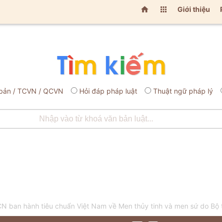


Giới thiệu
bản / TCVN / QCVN
Hỏi đáp pháp luật
Thuật ngữ pháp lý
 ban hành tiêu chuẩn Việt Nam về Men thủy tinh và men sứ do Bộ