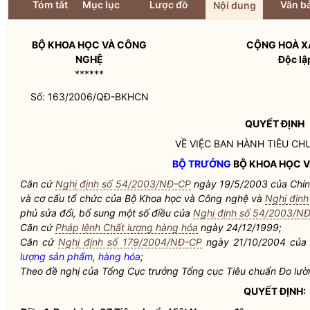
Tóm tắt
Mục lục
Lược đồ
Văn bả
Nội dung
BỘ KHOA HỌC VÀ CÔNG
CỘNG HOÀ XÃ
NGHỆ
Độc lậ
******
Số: 163/2006/QĐ-BKHCN
QUYẾT ĐỊNH
VỀ VIỆC BAN HÀNH TIÊU CH
BỘ TRƯỞNG
BỘ KHOA HỌC 
Căn cứ
Nghị định số 54/2003/NĐ-CP
ngày 19/5/2003 của Chín
và cơ cấu tổ chức của Bộ Khoa học và Công nghệ và
Nghị địn
phủ sửa đổi, bổ sung một số điều của
Nghị định số 54/2003/N
Căn cứ
Pháp lệnh Chất lượng hàng hóa
ngày 24/12/1999;
Căn cứ
Nghị định số 179/2004/NĐ-CP
ngày 21/10/2004 của 
lượng sản phẩm, hàng hóa
;
Theo đề nghị của Tổng Cục trưởng Tổng cục Tiêu chuẩn Đo lườ
QUYẾT ĐỊNH: