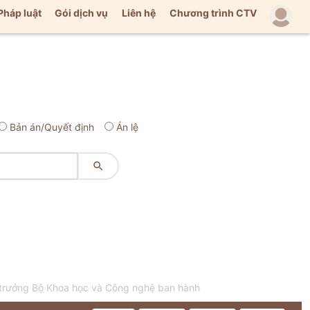
Pháp luật
Gói dịch vụ
Liên hệ
Chương trình CTV
Bản án/Quyết định
Án lệ

 trưởng Bộ Khoa học và Công nghệ ban hành