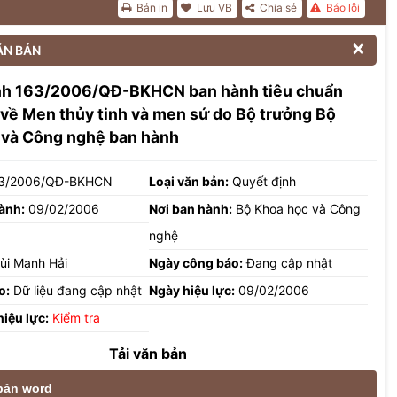
Bản in
Lưu VB
Chia sẻ
Báo lỗi

ĂN BẢN
nh 163/2006/QĐ-BKHCN ban hành tiêu chuẩn
về Men thủy tinh và men sứ do Bộ trưởng Bộ
 và Công nghệ ban hành
3/2006/QĐ-BKHCN
Loại văn bản:
Quyết định
ành:
09/02/2006
Nơi ban hành:
Bộ Khoa học và Công
nghệ
ùi Mạnh Hải
Ngày công báo:
Đang cập nhật
o:
Dữ liệu đang cập nhật
Ngày hiệu lực:
09/02/2006
hiệu lực:
Kiểm tra
Tải văn bản
 bản word