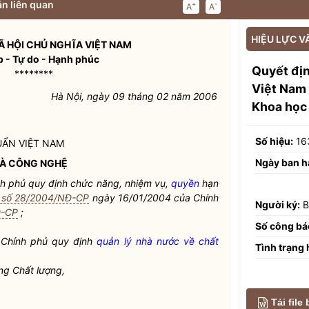
n liên quan
+
-
A
A
HIỆU LỰC V
 HỘI CHỦ NGHĨA VIỆT NAM
p - Tự do - Hạnh phúc
Quyết đị
********
Việt Nam 
Hà Nội, ngày 09 tháng 02 năm 2006
Khoa học
Số hiệu:
16
UẨN VIỆT NAM
Ngày ban h
VÀ CÔNG NGHỆ
h phủ quy định chức năng, nhiệm vụ,
quyền
hạn
h số 28/2004/NĐ-CP
ngày 16/01/2004 của Chính
Người ký:
B
Đ-CP
;
Số công bá
Chính phủ quy định
quản lý nhà nước về chất
Tình trạng 
ng Chất lượng,
Tải file