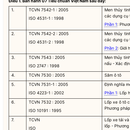
Điều 1.
Ban hành 07 Tiêu chuẩn Việt Nam sau đây:
1.
TCVN 7542-1 : 2005
Men thủy tin
các dụng cụ 
ISO 4531-1 : 1998
Phần 1
: Phươ
2.
TCVN 7542-2 : 2005
Men thủy tin
các dụng cụ 
ISO 4531-2 : 1998
Phần 2
: Giới
3.
TCVN 7543 : 2005
Men thủy tin
nấu - Xác địn
ISO 2747 : 1998
4.
TCVN 7530 : 2005
Săm ô tô
5.
TCVN 7531-1 : 2005
Định nghĩa m
ISO 4223-1 : 2002
Phần 1
: Lốp h
6.
TCVN 7532 : 2005
Lốp xe ô tô c
Phương pháp 
ISO 10191 : 1995
7.
TCVN
Lốp xe tải và
lốp - Phương
ISO