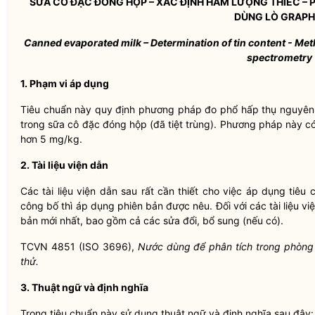
SỮA CÔ ĐẶC ĐÓNG HỘP – XÁC ĐỊNH HÀM LƯỢNG THIẾC –
DÙNG LÒ GRAPH
Canned evaporated milk – Determination of tin content - Me
spectrometry
1. Phạm vi áp dụng
Tiêu chuẩn này quy định phương pháp đo phổ hấp thụ nguyên t
trong sữa cô đặc đóng hộp (đã tiệt trùng). Phương pháp này c
hơn 5 mg/kg.
2. Tài liệu viện dẫn
Các tài liệu viện dẫn sau rất cần thiết cho việc áp dụng tiêu 
công bố thì áp dụng phiên bản được nêu. Đối với các tài liệu v
bản mới nhất, bao gồm cả các sửa đổi, bổ sung (nếu có).
TCVN 4851 (ISO 3696),
Nước dùng để phân tích trong phòng 
thử.
3. Thuật ngữ và định nghĩa
Trong tiêu chuẩn này sử dụng thuật ngữ và định nghĩa sau đây: