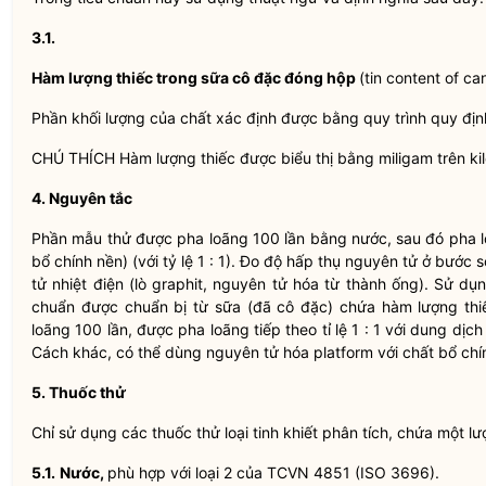
3.1.
Hàm lượng thiếc trong sữa cô đặc đóng hộp
(tin content of c
Phần khối lượng của chất xác định được bằng quy trình quy địn
CHÚ THÍCH Hàm lượng thiếc được biểu thị bằng miligam trên ki
4. Nguyên tắc
Phần mẫu thử được pha loãng 100 lần bằng nước, sau đó pha lo
bổ chính nền) (với tỷ lệ 1 : 1). Đo độ hấp thụ nguyên tử ở bư
tử nhiệt điện (lò graphit, nguyên tử hóa từ thành ống). Sử 
chuẩn được chuẩn bị từ sữa (đã cô đặc) chứa hàm lượng thiế
loãng 100 lần, được pha loãng tiếp theo tỉ lệ 1 : 1 với dung dịc
Cách khác, có thể dùng nguyên tử hóa platform với chất bổ chí
5. Thuốc thử
Chỉ sử dụng các thuốc thử loại tinh khiết phân tích, chứa một lư
5.1.
Nước,
phù hợp với loại 2 của TCVN 4851 (ISO 3696).