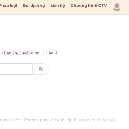
Pháp luật
Gói dịch vụ
Liên hệ
Chương trình CTV
Bản án/Quyết định
Án lệ

ượng thiếc - Phương pháp đo phổ hấp thụ nguyên tử dùng lò