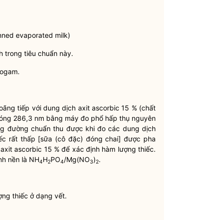
anned evaporated milk)
h trong tiêu chuẩn này.
logam.
ãng tiếp với dung dịch axit ascorbic 15 % (chất
ớc sóng 286,3 nm bằng máy đo phổ hấp thụ nguyên
dụng đường chuẩn thu được khi đo các dung dịch
c rất thấp [sữa (cô đặc) đóng chai] được pha
h axit ascorbic 15 % để xác định hàm lượng thiếc.
nh nền là NH
H
PO
/Mg(NO
)
.
4
2
4
3
2
ợng thiếc ở dạng vết.