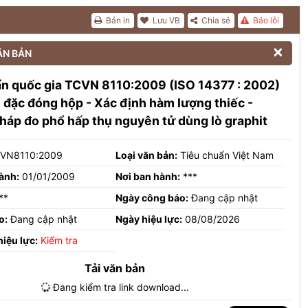
Bản in
Lưu VB
Chia sẻ
Báo lỗi

ĂN BẢN
ẩn quốc gia TCVN 8110:2009 (ISO 14377 : 2002)
 đặc đóng hộp - Xác định hàm lượng thiếc -
áp đo phổ hấp thụ nguyên tử dùng lò graphit
VN8110:2009
Loại văn bản:
Tiêu chuẩn Việt Nam
ành:
01/01/2009
Nơi ban hành:
***
**
Ngày công báo:
Đang cập nhật
o:
Đang cập nhật
Ngày hiệu lực:
08/08/2026
hiệu lực:
Kiểm tra
Tải văn bản
Đang kiểm tra link download...