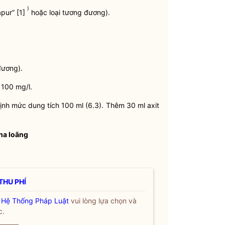
)
apur” [1]
hoặc loại tương đương).
đương).
 100 mg/l.
định mức dung tích 100 ml (6.3). Thêm 30 ml axit
pha loãng
THU PHÍ
a
Hệ Thống Pháp Luật
vui lòng lựa chọn và
c.