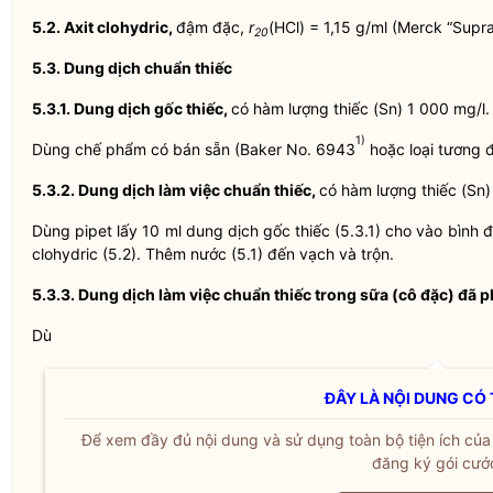
5.2. Axit clohydric,
đậm đặc,
r
(HCl) = 1,15 g/ml (Merck “Supr
20
5.3. Dung dịch chuẩn thiếc
5.3.1. Dung dịch gốc thiếc,
có hàm lượng thiếc (Sn) 1 000 mg/l.
1)
Dùng chế phẩm có bán sẵn (Baker No. 6943
hoặc loại tương 
5.3.2. Dung dịch làm việc chuẩn thiếc,
có hàm lượng thiếc (Sn)
Dùng pipet lấy 10 ml dung dịch gốc thiếc (5.3.1) cho vào bình 
clohydric (5.2). Thêm nước (5.1) đến vạch và trộn.
5.3.3. Dung dịch làm việc chuẩn thiếc trong sữa (cô đặc) đã 
Dù
ĐÂY LÀ NỘI DUNG CÓ 
Để xem đầy đủ nội dung và sử dụng toàn bộ tiện ích củ
đăng ký gói cướ