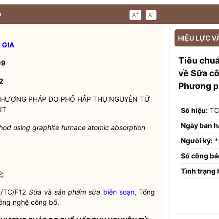
n
+
-
A
A
HIỆU LỰC V
 GIA
Tiêu chu
09
về Sữa cô
2
Phương ph
 PHƯƠNG PHÁP ĐO PHỔ HẤP THỤ NGUYÊN TỬ
IT
Số hiệu:
TC
Ngày ban h
hod using graphite furnace atomic absorption
Người ký:
*
Số công bá
Tình trạng 
2;
/TC/F12
Sữa và sản phẩm sữa
biên soạn
, Tổng
Công nghệ công bố.