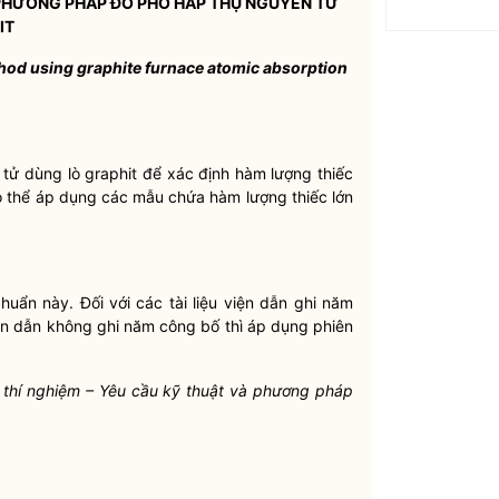
 PHƯƠNG PHÁP ĐO PHỔ HẤP THỤ NGUYÊN TỬ
IT
thod using graphite furnace atomic absorption
ử dùng lò graphit để xác định hàm lượng thiếc
ó thể áp dụng các mẫu chứa hàm lượng thiếc lớn
chuẩn này. Đối với các tài liệu viện dẫn ghi năm
iện dẫn không ghi năm công bố thì áp dụng phiên
thí nghiệm – Yêu cầu kỹ thuật và phương pháp