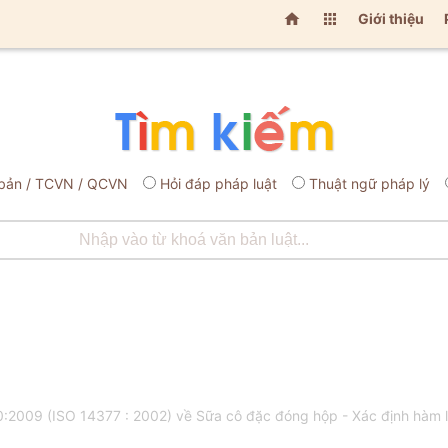


Giới thiệu
bản / TCVN / QCVN
Hỏi đáp pháp luật
Thuật ngữ pháp lý
:2009 (ISO 14377 : 2002) về Sữa cô đặc đóng hộp - Xác định hàm l