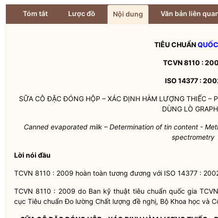
Tóm tắt
Lược đồ
Văn bản liên qua
Nội dung
TIÊU CHUẨN
QUỐC
TCVN 8110 : 20
ISO 14377 : 200
SỮA CÔ ĐẶC ĐÓNG HỘP – XÁC ĐỊNH HÀM LƯỢNG THIẾC –
DÙNG LÒ GRAPH
Canned evaporated milk – Determination of tin content - Met
spectrometry
Lời nói đầu
TCVN 8110 : 2009 hoàn toàn tương đương với ISO 14377 : 200
TCVN 8110 : 2009 do Ban kỹ thuật tiêu chuẩn
quốc gia
TCVN
cục Tiêu chuẩn Đo lường Chất lượng đề nghị, Bộ Khoa học và 