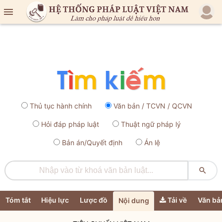

Thủ tục hành chính
Văn bản / TCVN / QCVN
Hỏi đáp pháp luật
Thuật ngữ pháp lý
Bản án/Quyết định
Án lệ

Tóm tắt
Hiệu lực
Lược đồ
Tải về
Văn bả
Nội dung