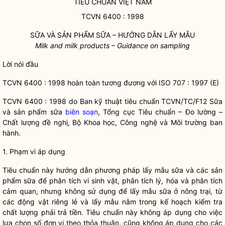
TIÊU CHUẨN VIỆT NAM
TCVN 6400 : 1998
SỮA VÀ SẢN PHẨM SỮA – HƯỚNG DẪN LẤY MẪU
Milk and milk products – Guidance on sampling
Lời nói đầu
TCVN 6400 : 1998 hoàn toàn tương đương với ISO 707 : 1997 (E)
TCVN 6400 : 1998 do Ban kỹ thuật tiêu chuẩn TCVN/TC/F12 Sữa
và sản phẩm sữa
biên soạn
, Tổng cục Tiêu chuẩn – Đo lường –
Chất lượng đề nghị, Bộ Khoa học, Công nghệ và Môi trường ban
hành.
1. Phạm vi áp dụng
Tiêu chuẩn này hướng dẫn phương pháp lấy mẫu sữa và các sản
phẩm sữa để phân tích vi sinh vật, phân tích lý, hóa và phân tích
cảm quan, nhưng không sử dụng để lấy mẫu sữa ở nông trại, từ
các động vật riêng lẻ và lấy mẫu nằm trong kế hoạch kiểm tra
chất lượng phải trả tiền. Tiêu chuẩn này không áp dụng cho việc
lựa chọn số đơn vị theo thỏa thuận, cũng không áp dụng cho các