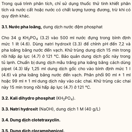
Trong quá trình phân tích, chỉ sử dụng thuốc thử tinh khiết phân
tích và nước cất hoặc nước có chất lượng tương đương, trừ khi có
quy định khác.
3.1.
Nước pha loãng,
dung dịch nước đệm phosphat
Cho 34 g KH
PO
(3.2) vào 500 ml nước đựng trong bình định
2
4
mức 1 lít (4.6). Dùng natri hydroxit (3.3) để chỉnh pH đến 7,2 và
pha loãng bằng nước đến vạch. Khử trùng dung dịch 15 min trong
nồi hấp áp lực (4.7) ở 121 °C. Bảo quản dung dịch gốc này trong
tủ lạnh. Chuẩn bị dung dịch mẫu trắng pha loãng bằng cách dùng
pipet (4.3) lấy 1,25 ml dung dịch gốc cho vào bình định mức 1 I
(4.6) và pha loãng bằng nước đến vạch. Phân phối 90 ml ± 1 ml
hoặc 99 ml ± 1 ml dung dịch này vào các chai. Khử trùng các chai
này 15 min trong nồi hấp áp lực (4.7) ở 121 °C.
3.2.
Kali dihydro phosphat
(KH
PO
).
2
4
3.3.
Natri hydroxit
(NaOH), dung dịch 1 M (40 g/L)
3.4.
Dung dịch clotetraxyclin.
3.5.
Dung dịch cloramphenicol.