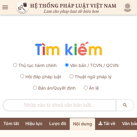

Thủ tục hành chính
Văn bản / TCVN / QCVN
Hỏi đáp pháp luật
Thuật ngữ pháp lý
Bản án/Quyết định
Án lệ

Tóm tắt
Hiệu lực
Lược đồ
Tải về
Văn bả
Nội dung