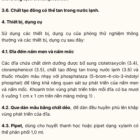
3.6.
Chất tạo đông có thể tan trong n
ướ
c lạnh.
4.
Thiết bị, dụng cụ
Sử dụng các thiết bị, dụng cụ của phòng thử nghiệm thông
thường và các thiết bị, dụng cụ sau đây:
4.1.
Đĩa đếm nấm men và nấm mốc
Các đĩa chứa chất dinh dưỡng được bổ sung clotetraxyclin (3.4),
cloramphenicol (3.5), chất tạo đông tan trong nước lạnh (3.6) và
thuốc nhuộm màu nhạy với phosphataza (5-brom-4-clo-3-indolyl
phosphat) để tăng khả năng quan sát sự phát triển của nấm men
và nấm mốc. Khoanh tròn vùng phát triển trên mỗi đĩa có ba mươi
ô vuông 1 cm x 1 cm trên nền màng mỏng 1) .
4.2.
Que dàn mẫu bằng ch
ấ
t dẻo
, để dàn đều huyền phù lên khắp
vùng phát triển của đĩa.
4.3.
Pipet,
dùng cho huyết thanh học hoặc pipet dạng xylanh có
thể phân phối 1,0 ml.