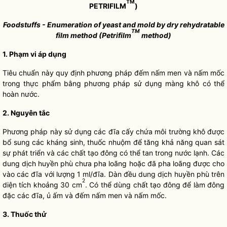
TM
PETRIFILM
)
Foodstuffs - Enumeration of yeast and mold by dry rehydratable
TM
film method (Petrifilm
method)
1. Phạm vi áp dụng
Tiêu chuẩn này quy định phương pháp đếm nấm men và nấm mốc
trong thực phẩm bằng phương pháp sử dụng màng khô có thể
hoàn nước.
2.
Nguyên tắc
Phương pháp này sử dụng các đĩa cấy chứa môi trường khô được
bổ sung các kháng sinh, thuốc nhuộm để tăng khả năng quan sát
sự phát triển và các chất tạo đông có thể tan trong nước lạnh. Các
dung dịch huyền phù chưa pha loãng hoặc đã pha loãng được cho
vào các đĩa với lượng 1 ml/đĩa. Dàn đều dung dịch huyền phù trên
2
diện tích khoảng 30 cm
. Có thể dùng chất tạo đông để làm đông
đặc các đĩa, ủ ấm và đếm nấm men và nấm mốc.
3.
Thuốc thử