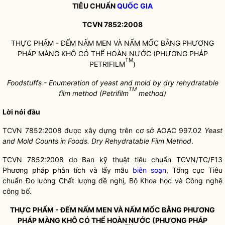
TIÊU CHUẨN
QUỐC GIA
TCVN 7852:2008
THỰC PHẨM - ĐẾM NẤM MEN VÀ NẤM MỐC BẰNG PHƯƠNG
PHÁP MÀNG KHÔ CÓ THỂ HOÀN NƯỚC (PHƯƠNG PHÁP
TM
PETRIFILM
)
Foodstuffs - Enumeration of yeast and mold by dry rehydratable
TM
film method (Petrifilm
method)
Lời nói đầu
TCVN 7852:2008 được xây dựng trên cơ sở AOAC 997.02
Yeast
and Mold Counts in Foods. Dry Rehydratable Film Method
.
TCVN 7852:2008 do Ban kỹ thuật tiêu chuẩn TCVN/TC/F13
Phương pháp phân tích và lấy mẫu
biên soạn
, Tổng cục Tiêu
chuẩn Đo lường Chất lượng đề nghị, Bộ Khoa học và Công nghệ
công bố.
THỰC PHẨM - ĐẾM NẤM MEN VÀ NẤM MỐC BẰNG PHƯƠNG
PHÁP MÀNG KHÔ CÓ THỂ HOÀN NƯỚC (PHƯƠNG PHÁP