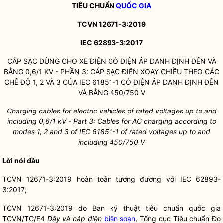
TIÊU CHUẨN
QUỐC GIA
TCVN 12671-3:2019
IEC 62893-3:2017
CÁP SẠC DÙNG CHO XE ĐIỆN CÓ ĐIỆN ÁP DANH ĐỊNH ĐẾN VÀ
BẰNG 0,6/1 KV - PHẦN 3: CÁP SẠC ĐIỆN XOAY CHIỀU THEO CÁC
CHẾ ĐỘ 1, 2 VÀ 3 CỦA IEC 61851-1 CÓ ĐIỆN ÁP DANH ĐỊNH ĐẾN
VÀ BẰNG 450/750 V
Charging cables for electric vehicles of rated voltages up to and
including 0,6/1 kV
- Part 3: Cables for AC charging according to
modes 1, 2 and 3 of
I
EC 61851-1 of rated voltages up to and
including 450/750 V
Lời nói đầu
TCVN 12671-3:2019 hoàn toàn tương đương với IEC 62893-
3:2017;
TCVN 12671-3:2019 do Ban kỹ thuật tiêu chuẩn
quốc gia
TCVN/TC/E4
Dây và cáp điện
biên soạn
, Tổng cục Tiêu chuẩn Đo