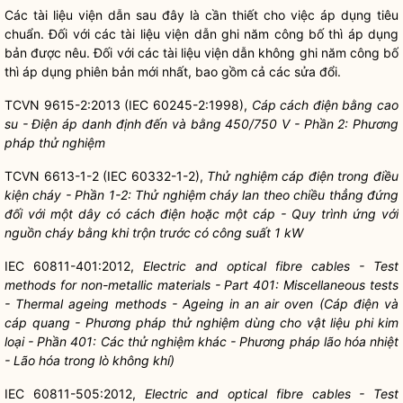
Các tài liệu viện dẫn sau đây là cần thiết cho việc áp dụng tiêu
chuẩn. Đối với các tài liệu viện dẫn ghi năm công bố thì áp dụng
bản được nêu. Đối với các tài liệu viện dẫn không ghi năm công bố
thì áp dụng phiên bản mới nhất, bao gồm cả các sửa đổi.
TCVN 9615-2:2013 (IEC 60245-2:1998),
Cáp cách điện bằng cao
su - Điện áp danh định đến và bằng 450/750 V - Phần 2: Phương
pháp thử nghiệm
TCVN 6613-1-2 (IEC 60332-1-2),
Thử nghiệm cáp điện trong điều
kiện ch
á
y - Phần 1-2: Thử nghiệm cháy lan theo chiều th
ẳ
ng đ
ứ
ng
đối v
ớ
i một dây có cách điện hoặc một cáp - Quy trình ứng với
nguồn cháy bằng khi trộn trước có công suất 1 kW
IEC 60811-401:2012,
Electric and optical fibre cables - Test
methods for non-metallic materials - Part 401: Miscellaneous tests
- Thermal ageing methods - Ageing in an air oven (Cáp điện và
cáp quang - Phương pháp thử nghiệm dùng cho vật liệu phi kim
loại - Phần 401: Các thử nghiệm khác - Phương pháp lão hóa nhiệt
- Lão hóa trong lò không kh
í
)
IEC 60811-505:2012,
Electric and optical fibre cables - Test