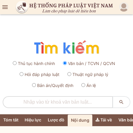

Thủ tục hành chính
Văn bản / TCVN / QCVN
Hỏi đáp pháp luật
Thuật ngữ pháp lý
Bản án/Quyết định
Án lệ

Tóm tắt
Hiệu lực
Lược đồ
Tải về
Văn bả
Nội dung