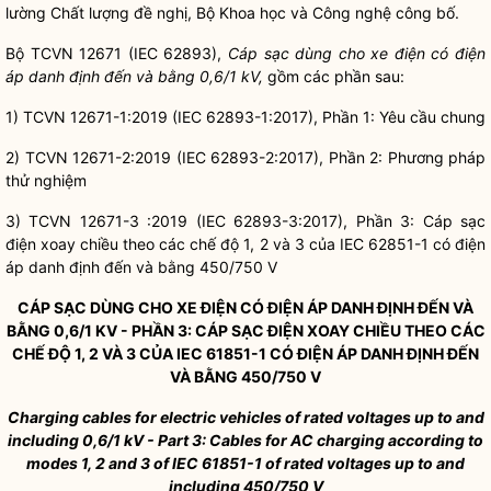
lường Chất lượng đề nghị, Bộ Khoa học và Công nghệ công bố.
Bộ TCVN 12671 (IEC 62893),
Cáp sạc dùng cho xe điện có điện
áp danh định đến và bằng 0,6/1 kV,
gồm các phần sau:
1) TCVN 12671-1:2019 (IEC 62893-1:2017), Phần 1: Yêu cầu chung
2) TCVN 12671-2:2019 (IEC 62893-2:2017), Phần 2: Phương pháp
thử nghiệm
3) TCVN 12671-3 :2019 (IEC 62893-3:2017), Phần 3: Cáp sạc
điện xoay chiều theo các chế độ 1, 2 và 3 của IEC 62851-1 có điện
áp danh định đến và bằng 450/750 V
CÁP SẠC DÙNG CHO XE ĐIỆN CÓ ĐIỆN ÁP DANH ĐỊNH ĐẾN VÀ
BẰNG 0,6/1 KV - PHẦN 3: CÁP SẠC ĐIỆN XOAY CHIỀU THEO CÁC
CH
Ế
ĐỘ 1, 2 VÀ 3 CỦA IEC 61851-1 CÓ ĐIỆN ÁP DANH ĐỊNH ĐẾN
VÀ BẰNG 450/750 V
Charging cables for electric vehicles of rated voltages up to and
including 0,6/1 kV
- Part 3: Cables for AC charging according to
modes 1, 2 and 3 of
I
EC 61851-1 of rated voltages up to and
including 450/750 V