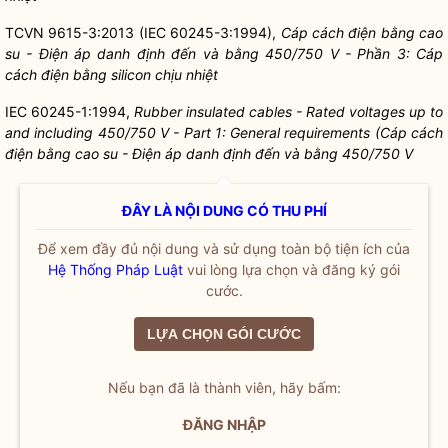
TCVN 9615-3:2013 (IEC 60245-3:1994),
Cáp cách điện bằng cao
su - Điện áp danh định đến và bằng 450/750 V - Phần 3: Cáp
cách điện bằng silicon chịu nhiệt
IEC 60245-1:1994,
Rubbe
r
in
sulated cables - Rated voltages up
t
o
and including 450/750 V - Part 1: General requirements (Cáp cách
điện bằng cao su - Điện áp danh định đến và bằng 450/750 V
ĐÂY LÀ NỘI DUNG CÓ THU PHÍ
Để xem đầy đủ nội dung và sử dụng toàn bộ tiện ích của
Hệ Thống Pháp Luật
vui lòng lựa chọn và đăng ký gói
cước.
LỰA CHỌN GÓI CƯỚC
Nếu bạn đã là thành viên, hãy bấm:
ĐĂNG NHẬP