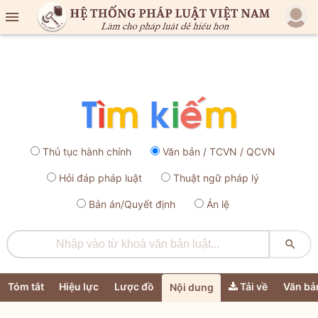

Thủ tục hành chính
Văn bản / TCVN / QCVN
Hỏi đáp pháp luật
Thuật ngữ pháp lý
Bản án/Quyết định
Án lệ

Tóm tắt
Hiệu lực
Lược đồ
Tải về
Văn bả
Nội dung