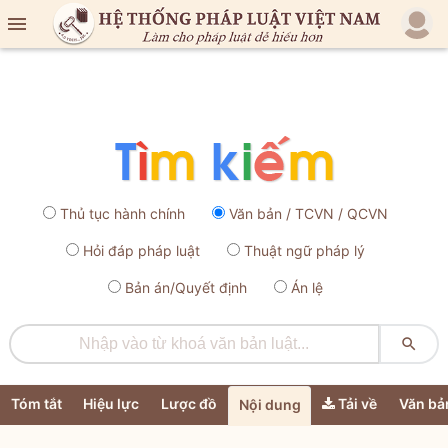

Thủ tục hành chính
Văn bản / TCVN / QCVN
Hỏi đáp pháp luật
Thuật ngữ pháp lý
Bản án/Quyết định
Án lệ

Tóm tắt
Hiệu lực
Lược đồ
Tải về
Văn bả
Nội dung