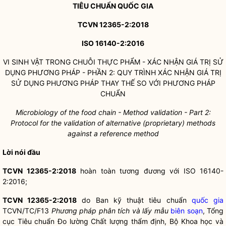
TIÊU CHUẨN
QUỐC GIA
TCVN 12365-2:2018
ISO 16140-2:2016
VI SINH VẬT TRONG CHUỖI THỰC PHẨM - XÁC NHẬN GIÁ TRỊ SỬ
DỤNG PHƯƠNG PHÁP - PHẦN 2: QUY TRÌNH XÁC NHẬN GIÁ TRỊ
SỬ DỤNG PHƯƠNG PHÁP THAY THẾ SO VỚI PHƯƠNG PHÁP
CHUẨN
Microbiology of the food chain - Method va
l
idation - Part 2:
Protoco
l
for the validation of a
l
ternative (proprietary) methods
against a reference method
Lời nói đầu
TCVN 12365-2:2018
hoàn toàn tương đương với ISO 16140-
2:2016;
TCVN 12365-2:2018
do Ban kỹ thuật tiêu chuẩn
quốc gia
TCVN/TC/F13
Phương pháp phân tích và lấy mẫu
biên soạn
, Tổng
cục Tiêu chuẩn Đo lường Chất lượng thẩm định, Bộ Khoa học và