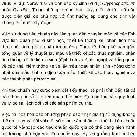
virus (ví dụ: Norovirus) và đơn bào ký sinh (ví dụ:
Cryptosporidium
hoặc
Giardia
). Trong những trường hợp này, một số từ ngữ cần
được diễn giải để phù hợp với tình huống áp dụng cho sinh vật
không thể nuôi cấy được.
Việc sử dụng tiêu chuẩn này liên quan đến chuyên môn về các lĩnh
vực liên quan như vi sinh học, thiết kế thống kê, phân tích như
được nêu trong các phần tương ứng. Thực tế thống kê bao gồm
tổng quan về lý thuyết lấy mẫu và thiết kế các thực nghiệm, phân
tích thống kê dữ liệu vi sinh (định tính và định lượng) và tổng quan
về các khái niệm thống kê về lấy mẫu ngẫu nhiên, tính không đồng
nhất của mẫu, tính ổn định của mẫu, thiết kế các thực nghiệm và
các thành phần phương sai.
Khi tiêu chuẩn này được xem xét tiếp theo, sẽ phải tính đến tất cả
các thông tin sẵn có liên quan đến mức độ tuân thủ các quy trình
và lý do sai lệch đối với các sản phẩm cụ thể.
Việc hài hòa hóa các phương pháp xác nhận giá trị sử dụng không
thể có ngay và đối với một số nhóm sản phẩm cụ thể thì tiêu chuẩn
quốc tế và/hoặc các tiêu chuẩn
quốc gia
có thể đang hiện hành
mà không phù hợp với tiêu chuẩn này. Hy vọng rằng khi các tiêu