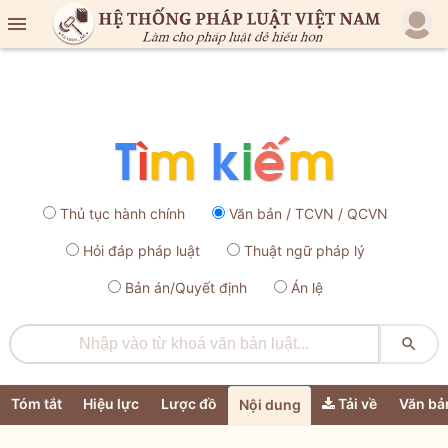

Thủ tục hành chính
Văn bản / TCVN / QCVN
Hỏi đáp pháp luật
Thuật ngữ pháp lý
Bản án/Quyết định
Án lệ

Tóm tắt
Hiệu lực
Lược đồ
Tải về
Văn bả
Nội dung