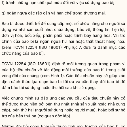
f) tránh những hạn chế quá mức đối với việc sử dụng bao bì;
g) ngăn ngừa các rào cản và hạn chế trong thương mại.
Bao bì được thiết kế để cung cấp một số chức năng cho người sử
dụng và nhà sản xuất như: chứa đựng, bảo vệ, thông tin, tiện lợi,
đơn vị hóa, bốc xếp, phân phối hoặc trình bày hàng hóa. Vai trò
chính của bao bì là ngăn ngừa hư hại hoặc thất thoát hàng hóa.
[xem TCVN 12254 (ISO 18601) Phụ lục A đưa ra danh mục các
chức năng của bao bì].
TCVN 12254 (ISO 18601) định rõ mối tương quan trong phạm vi
của bộ tiêu chuẩn về tác động môi trường của bao bì trong suốt
vòng đời của chúng (xem Hình 1). Các tiêu chuẩn này sẽ giúp xác
định cách thức lựa chọn bao bì tối ưu và cần thay đổi bao bì để
đảm bảo tái sử dụng hoặc thu hồi sau khi sử dụng.
Việc chứng minh sự đáp ứng các yêu cầu của tiêu chuẩn này có
thể được thực hiện bởi bên thứ nhất (nhà sản xuất hoặc nhà cung
cấp), bên thứ hai (người sử dụng hoặc người mua), hoặc bởi sự hỗ
trợ của bên thứ ba (cơ quan độc lập).
Những đòi hỏi công khai về thuộc tính môi trường của bao bì có