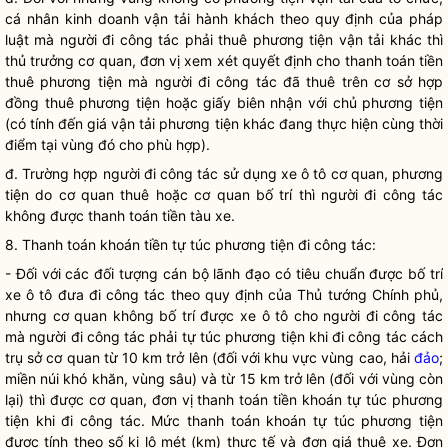
cá nhân kinh doanh vận tải hành khách theo quy định của pháp
luật
mà người đi
công tác
phải thuê phương tiện vận tải khác thì
thủ trưởng cơ quan, đơn vị xem xét quyết định cho thanh toán tiền
thuê phương tiện mà người đi
công tác
đã thuê trên cơ sở hợp
đồng thuê phương tiện hoặc giấy biên nhận với chủ phương tiện
(có tính đến giá vận tải phương tiện khác đang thực hiện cùng thời
điểm tại vùng đó cho phù hợp).
đ. Trường hợp người đi
công tác
sử dụng xe ô tô cơ quan, phương
tiện do cơ quan thuê hoặc cơ quan bố trí thì người đi
công tác
không được thanh toán tiền tàu xe.
8. Thanh toán khoán tiền tự túc phương tiện đi
công tác
:
- Đối với các đối tượng cán bộ lãnh đạo có tiêu chuẩn được bố trí
xe ô tô đưa đi
công tác
theo quy định của Thủ tướng Chính phủ,
nhưng cơ quan không bố trí được xe ô tô cho người đi
công tác
mà người đi
công tác
phải tự túc phương tiện khi đi
công tác
cách
trụ sở cơ quan từ 10 km trở lên (đối với khu vực vùng cao, hải
đảo
;
miền núi khó khăn, vùng sâu) và từ 15 km trở lên (đối với vùng còn
lại) thì được cơ quan, đơn vị thanh toán tiền khoán tự túc phương
tiện khi đi
công tác
. Mức thanh toán khoán tự túc phương tiện
được tính theo số ki lô mét (km) thực tế và đơn giá thuê xe. Đơn