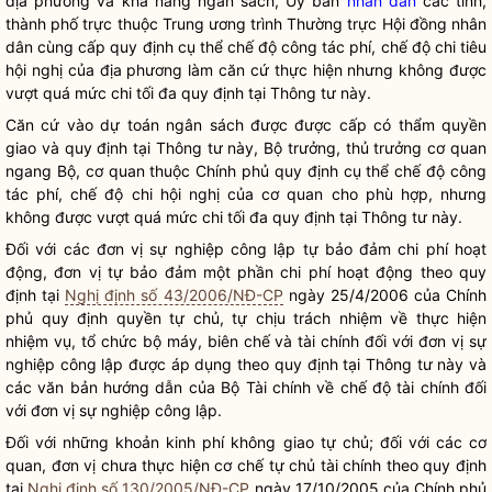
địa phương và khả năng ngân sách, Uỷ ban
nhân dân
các tỉnh,
thành phố trực thuộc Trung ương trình Thường trực Hội đồng
nhân
dân
cùng cấp quy định cụ thể chế độ
công tác phí
, chế độ chi tiêu
hội nghị của địa phương làm căn cứ thực hiện nhưng không được
vượt quá mức chi tối đa quy định tại Thông tư này.
Căn cứ vào dự toán ngân sách được được cấp có thẩm
quyền
giao và quy định tại Thông tư này,
Bộ trưởng
, thủ trưởng cơ quan
ngang Bộ, cơ quan thuộc Chính phủ quy định cụ thể chế độ
công
tác phí
, chế độ chi hội nghị của cơ quan cho phù hợp, nhưng
không được vượt quá mức chi tối đa quy định tại Thông tư này.
Đối với các đơn vị sự nghiệp công lập tự bảo đảm
chi phí
hoạt
động, đơn vị tự bảo đảm một phần
chi phí
hoạt động theo quy
định tại
Nghị định số 43/2006/NĐ-CP
ngày 25/4/2006 của Chính
phủ quy định
quyền
tự chủ, tự chịu trách nhiệm về thực hiện
nhiệm vụ, tổ chức bộ máy, biên chế và tài chính đối với đơn vị sự
nghiệp công lập được áp dụng theo quy định tại Thông tư này và
các văn bản hướng dẫn của Bộ Tài chính về chế độ tài chính đối
với đơn vị sự nghiệp công lập.
Đối với những khoản kinh phí không giao tự chủ; đối với các cơ
quan, đơn vị chưa thực hiện cơ chế tự chủ tài chính theo quy định
tại
Nghị định số 130/2005/NĐ-CP
ngày 17/10/2005 của Chính phủ