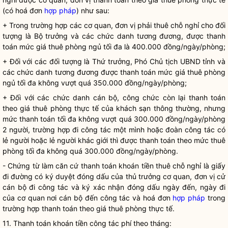
(có hoá đơn
hợp pháp
) như sau:
+ Trong trường hợp các cơ quan, đơn vị phải thuê chỗ nghỉ cho đối
tượng là
Bộ trưởng
và các chức danh tương đương, được thanh
toán mức giá thuê phòng ngủ tối đa là 400.000 đồng/ngày/phòng;
+ Đối với các đối tượng là Thứ trưởng, Phó Chủ tịch UBND tỉnh và
các chức danh tương đương được thanh toán mức giá thuê phòng
ngủ tối đa không vượt quá 350.000 đồng/ngày/phòng;
+ Đối với các chức danh cán bộ, công chức còn lại thanh toán
theo giá thuê phòng thực tế của khách sạn thông thường, nhưng
mức thanh toán tối đa không vượt quá 300.000 đồng/ngày/phòng
2 người, trường hợp đi
công tác
một mình hoặc đoàn
công tác
có
lẻ người hoặc lẻ người khác giới thì được thanh toán theo mức thuê
phòng tối đa không quá 300.000 đồng/ngày/phòng.
- Chứng từ làm căn cứ thanh toán khoán tiền thuê chỗ nghỉ là giấy
đi đường có ký duyệt đóng dấu của thủ trưởng cơ quan, đơn vị cử
cán bộ đi
công tác
và ký xác nhận đóng dấu ngày đến, ngày đi
của cơ quan nơi cán bộ đến
công tác
và hoá đơn
hợp pháp
trong
trường hợp thanh toán theo giá thuê phòng thực tế.
11. Thanh toán khoán tiền công tác phí theo tháng: