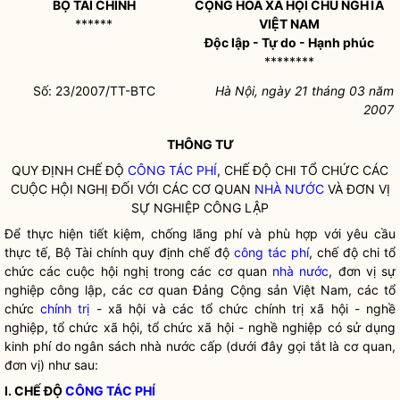
BỘ TÀI CHÍNH
CỘNG HOÀ XÃ HỘI CHỦ NGHĨA
******
VIỆT NAM
Độc lập - Tự do - Hạnh phúc
********
Số: 23/2007/TT-BTC
Hà Nội, ngày 21 tháng 03 năm
2007
THÔNG TƯ
QUY ĐỊNH CHẾ ĐỘ
CÔNG TÁC PHÍ
, CHẾ ĐỘ CHI TỔ CHỨC CÁC
CUỘC HỘI NGHỊ ĐỐI VỚI CÁC CƠ QUAN
NHÀ NƯỚC
VÀ ĐƠN VỊ
SỰ NGHIỆP CÔNG LẬP
Để thực hiện tiết kiệm, chống lãng phí và phù hợp với yêu cầu
thực tế, Bộ Tài chính quy định chế độ
công tác phí
, chế độ chi tổ
chức các cuộc hội nghị trong các cơ quan
nhà nước
, đơn vị sự
nghiệp công lập, các cơ quan Đảng Cộng sản Việt Nam, các tổ
chức
chính trị
- xã hội và các tổ chức
chính trị
xã hội - nghề
nghiệp, tổ chức xã hội, tổ chức xã hội - nghề nghiệp có sử dụng
kinh phí do ngân sách
nhà nước
cấp (dưới đây gọi tắt là cơ quan,
đơn vị) như sau:
I. CHẾ ĐỘ
CÔNG TÁC PHÍ