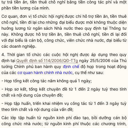
tự trả tiền ăn, tiền thuê chỗ nghỉ bằng tiền
công tác phí
và một
phần tiền lương của mình.
Cơ quan, đơn vị tổ chức hội nghị được chi hỗ trợ tiền ăn, tiền thuê
chỗ nghỉ, tiền đi lại cho những đại biểu được mời không thuộc diện
hưởng lương từ ngân sách
Nhà nước
theo quy định tại Thông tư
này. Không được hỗ trợ tiền ăn, tiền thuê chỗ nghỉ, tiền đi lại đối
với đại biểu là cán bộ, công chức, viên chức
nhà nước
, đại biểu từ
các doanh nghiệp.
4. Thời gian tổ chức các cuộc hội nghị được áp dụng theo quy
định tại
Quyết định số 114/2006/QĐ-TTg
ngày 25/5/2006 của Thủ
tướng Chính phủ ban hành quy
định chế
độ họp trong hoạt động
của các
cơ quan hành chính nhà nước
, cụ thể như sau:
- Họp tổng kết
công tác
năm không quá 1 ngày;
- Họp sơ kết, tổng kết chuyên đề từ 1 đến 2 ngày tuỳ theo tính
chất và nội dung của chuyên đề;
- Họp tập huấn, triển khai nhiệm vụ
công tác
từ 1 đến 3 ngày tuỳ
theo tính chất và nội dung của vấn đề;
Các lớp tập huấn từ nguồn kinh phí đào tạo, bồi dưỡng cán bộ
công chức
nhà nước
; từ nguồn kinh phí thuộc các chương trình,