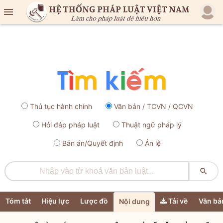

Thủ tục hành chính
Văn bản / TCVN / QCVN
Hỏi đáp pháp luật
Thuật ngữ pháp lý
Bản án/Quyết định
Án lệ

Tóm tắt
Hiệu lực
Lược đồ
Tải về
Văn bả
Nội dung