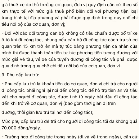
giá thuê xe do thủ trưởng cơ quan, đơn vị quy định căn cứ theo số
km thực tế với mức giá thuê phổ biến đối với phương tiện loại
trung bình tại địa phương và phải được quy định trong
quy chế
chi
tiêu nội bộ của cơ quan, đơn vị;
- Đối với các đối tượng cán bộ không có tiêu chuẩn được bố trí xe
ô tô khi đi
công tác
, nhưng nếu cán bộ đi
công tác
cách trụ sở cơ
quan trên 15 km trở lên mà tự túc bằng phương tiện cá nhân của
mình thì được thanh toán tiền tự túc phương tiện tương đương với
mức giá vé tàu, vé xe của tuyến đường đi
công tác
và phải được
quy định trong
quy chế
chi tiêu nội bộ của cơ quan, đơn vị.
9. Phụ cấp lưu trú:
- Phụ cấp lưu trú là khoản tiền do cơ quan, đơn vị chi trả cho người
đi
công tác
phải nghỉ lại nơi đến
công tác
để hỗ trợ tiền ăn và tiêu
vặt cho người đi
công tác
, được tính từ ngày bắt đầu đi
công tác
đến khi trở về cơ quan, đơn vị (bao gồm thời gian đi trên
đường, thời gian lưu trú tại nơi đến
công tác
);
Mức phụ cấp lưu trú để trả cho người đi
công tác
tối đa không quá
70.000 đồng/ngày.
- Trường hợp đi
công tác
trong ngày (đi và về trong ngày), căn cứ