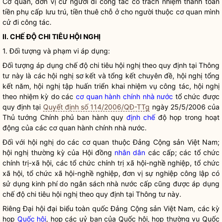
Cơ quan, đơn vị cử người đi
công tác
có trách nhiệm thanh toán
tiền phụ cấp lưu trú, tiền thuê chỗ ở cho người thuộc cơ quan mình
cử đi
công tác
.
II. CHẾ ĐỘ CHI TIÊU HỘI NGHỊ
1. Đối tượng và phạm vi áp dụng:
Đối tượng áp dụng chế độ chi tiêu hội nghị theo quy định tại Thông
tư này là các hội nghị sơ kết và tổng kết chuyên đề, hội nghị tổng
kết năm, hội nghị tập huấn triển khai nhiệm vụ
công tác
, hội nghị
theo nhiệm kỳ do các
cơ quan hành chính nhà nước
tổ chức được
quy định tại
Quyết định số 114/2006/QĐ-TTg
ngày 25/5/2006 của
Thủ tướng Chính phủ ban hành quy
định chế
độ họp trong hoạt
động của các
cơ quan hành chính nhà nước
.
Đối với hội nghị do các cơ quan thuộc Đảng Cộng sản Việt Nam;
hội nghị thường kỳ của Hội đồng
nhân dân
các cấp; các tổ chức
chính trị
-xã hội, các tổ chức
chính trị
xã hội-nghề nghiệp, tổ chức
xã hội, tổ chức xã hội-nghề nghiệp, đơn vị sự nghiệp công lập có
sử dụng kinh phí do ngân sách
nhà nước
cấp cũng được áp dụng
chế độ chi tiêu hội nghị theo quy định tại Thông tư này.
Riêng Đại hội đại biểu toàn quốc Đảng Cộng sản Việt Nam, các kỳ
họp
Quốc hội
, họp các uỷ ban của
Quốc hội
, họp thường vụ
Quốc