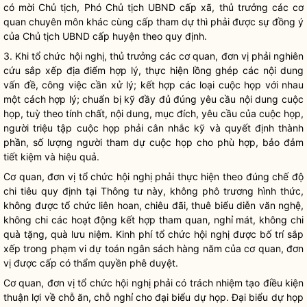
có mời Chủ tịch, Phó Chủ tịch UBND cấp xã, thủ trưởng các cơ
quan chuyên môn khác cùng cấp tham dự thì phải được sự đồng ý
của Chủ tịch UBND cấp huyện theo quy định.
3. Khi tổ chức hội nghị, thủ trưởng các cơ quan, đơn vị phải nghiên
cứu sắp xếp địa điểm hợp lý, thực hiện lồng ghép các nội dung
vấn đề, công việc cần xử lý; kết hợp các loại cuộc họp với nhau
một cách hợp lý; chuẩn bị kỹ đầy đủ đúng yêu cầu nội dung cuộc
họp, tuỳ theo tính chất, nội dung, mục đích, yêu cầu của cuộc họp,
người triệu tập cuộc họp phải cân nhắc kỹ và quyết định thành
phần, số lượng người tham dự cuộc họp cho phù hợp, bảo đảm
tiết kiệm và hiệu quả.
Cơ quan, đơn vị tổ chức hội nghị phải thực hiện theo đúng chế độ
chi tiêu quy định tại Thông tư này, không phô trương hình thức,
không được tổ chức liên hoan, chiêu đãi, thuê biểu diễn văn nghệ,
không chi các hoạt động kết hợp tham quan, nghỉ mát, không chi
quà tặng, quà lưu niệm. Kinh phí tổ chức hội nghị được bố trí sắp
xếp trong phạm vi dự toán ngân sách hàng năm của cơ quan, đơn
vị được cấp có thẩm
quyền
phê duyệt.
Cơ quan, đơn vị tổ chức hội nghị phải có trách nhiệm tạo điều kiện
thuận lợi về chỗ ăn, chỗ nghỉ cho đại biểu dự họp. Đại biểu dự họp