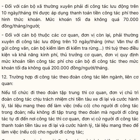
- Đối với cán bộ xã thường xuyên phải đi
công tác
lưu động trên
10 ngày/tháng thì được áp dụng thanh toán tiền
công tác
phí theo
hình thức khoán. Mức khoán tối đa không quá 70.000
đồng/tháng/người;
- Đối với cán bộ thuộc các cơ quan, đơn vị còn lại, phải thường
xuyên đi
công tác
lưu động trên 10 ngày/tháng (như: Văn thư đi
gửi công văn, cán bộ kiểm lâm đi kiểm tra rừng...) thì tuỳ theo điều
kiện và khả năng kinh phí, thủ trưởng cơ quan, đơn vị quy định
mức khoán tiền
công tác
phí cho cán bộ đi
công tác
theo mức
khoán tối đa không quá 200.000 đồng/người/tháng.
12. Trường hợp đi
công tác
theo đoàn
công tác
liên ngành, liên cơ
quan:
Nếu tổ chức đi theo đoàn tập trung thì cơ quan, đơn vị chủ trì
đoàn
công tác
chịu trách nhiệm chi tiền tàu xe đi lại và cước hành
lý, tài liệu mang theo để làm việc (nếu có) cho người đi
công tác
trong đoàn; nếu không đi tập trung theo đoàn mà người đi
công
tác
tự đi đến nơi
công tác
thì cơ quan, đơn vị cử người đi
công tác
thanh toán tiền tàu xe đi lại và cước hành lý, tài liệu mang theo để
làm việc (nếu có) cho người đi
công tác
;