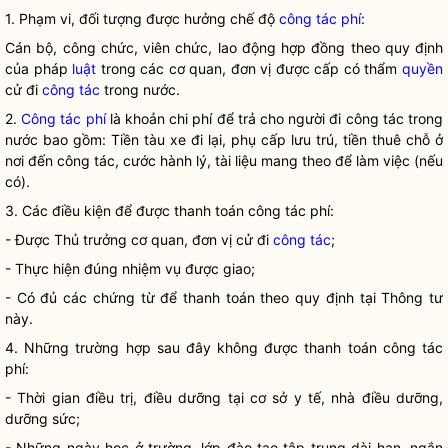
1. Phạm vi, đối tượng được hưởng chế độ
công tác phí
:
Cán bộ, công chức, viên chức, lao động hợp đồng theo quy định
của pháp
luật
trong các cơ quan, đơn vị được cấp có thẩm
quyền
cử đi
công tác
trong nước.
2.
Công tác phí
là khoản chi phí để trả cho người đi công tác trong
nước bao gồm: Tiền tàu xe đi lại, phụ cấp lưu trú, tiền thuê chỗ ở
nơi đến công tác, cước hành lý, tài liệu mang theo để làm việc (nếu
có).
3. Các điều kiện để được thanh toán
công tác phí
:
- Được Thủ trưởng cơ quan, đơn vị cử đi
công tác
;
- Thực hiện đúng nhiệm vụ được giao;
- Có đủ các chứng từ để thanh toán theo quy định tại Thông tư
này.
4. Những trường hợp sau đây không được thanh toán
công tác
phí
:
- Thời gian điều trị, điều dưỡng tại cơ sở y tế, nhà điều dưỡng,
dưỡng sức;
- Những ngày học ở trường, lớp đào tạo tập trung dài hạn, ngắn