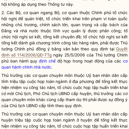
hội
không áp dụng theo Thông tư này.
2. Các Bộ, cơ quan ngang Bộ, cơ quan thuộc Chính phủ tổ chức
hội nghị để quán triệt, tổ chức triển khai trên phạm vi toàn quốc
những chủ trương, chính sách lớn, quan trọng và cấp bách của
Đảng và nhà nước thuộc lĩnh vực quản lý được phân công; tổ
chức hội nghị sơ kết, tổng kết chuyên đề; tổ chức hội nghị sơ kết
tổng kết đánh giá chương trình
công tác
hàng năm, phải được Thủ
tướng Chính phủ đồng ý bằng văn bản theo quy định tại
Quyết
định số 114/2006/QĐ-TTg
ngày 25/5/2006 của Thủ tướng Chính
phủ ban hành quy
định chế
độ họp trong hoạt động của các
cơ
quan hành chính nhà nước
.
Thủ trưởng các cơ quan chuyên môn thuộc Uỷ ban nhân dân cấp
tỉnh triệu tập cuộc họp toàn ngành ở địa phương để tổng kết thực
hiện nhiệm vụ
công tác
năm, tổ chức cuộc họp tập huấn triển khai
có mời Chủ tịch, Phó Chủ tịch UBND cấp huyện, thủ trưởng các cơ
quan chuyên môn khác cùng cấp tham dự thì phải được sự đồng ý
của Chủ tịch UBND cấp tỉnh theo quy định.
Thủ trưởng các cơ quan chuyên môn thuộc Uỷ ban nhân dân cấp
huyện triệu tập cuộc họp toàn ngành ở huyện để tổng kết thực
hiện nhiệm vụ
công tác
năm, tổ chức cuộc họp tập huấn triển khai