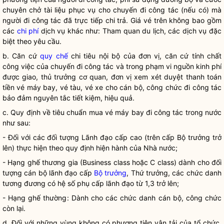
chuyên chở tài liệu phục vụ cho chuyến đi
công tác
(nếu có) mà
người đi
công tác
đã trực tiếp chi trả. Giá vé trên không bao gồm
các
chi phí
dịch vụ khác như: Tham quan du lịch, các dịch vụ đặc
biệt theo yêu cầu.
b. Căn cứ
quy chế
chi tiêu nội bộ của đơn vị, căn cứ tính chất
công việc của chuyến đi
công tác
và trong phạm vi nguồn kinh phí
được giao, thủ trưởng cơ quan, đơn vị xem xét duyệt thanh toán
tiền vé máy bay, vé tàu, vé xe cho cán bộ, công chức đi
công tác
bảo đảm nguyên tắc tiết kiệm, hiệu quả.
c. Quy định về tiêu chuẩn mua vé máy bay đi
công tác
trong nước
như sau:
- Đối với các đối tượng Lãnh đạo cấp cao (trên cấp
Bộ trưởng
trở
lên) thực hiện theo quy định hiện hành của
Nhà nước
;
- Hạng ghế thương gia (Business class hoặc C class) dành cho đối
tượng cán bộ lãnh đạo cấp
Bộ trưởng
, Thứ trưởng, các chức danh
tương đương có hệ số phụ cấp lãnh đạo từ 1,3 trở lên;
- Hạng ghế thường: Dành cho các chức danh cán bộ, công chức
còn lại.
d. Đối với những vùng không có phương tiện vận tải của tổ chức,