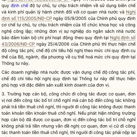
quy
định chế
độ tự chủ, tự chịu trách nhiệm về sử dụng biên chế
và kinh phí quản lý hành chính đối với cơ quan
nhà nước
và
Nghị
định số 115/2005/NĐ-CP
ngày 05/9/2005 của Chính phủ quy định
cơ chế tự chủ, tự chịu trách nhiệm của tổ chức khoa học và công
nghệ công lập; những đơn vị sự nghiệp do ngân sách
nhà nước
bảo đảm toàn bộ
chi phí
hoạt động theo quy định tại
Nghị định số
43/2006/NĐ-CP
ngày 25/4/2006 của Chính phủ thì thực hiện chế
độ
công tác phí
, chế độ chi tiêu hội nghị theo mức chi quy định cụ
thể của Bộ, ngành, địa phương về cụ thể hoá mức chi quy định tại
Thông tư này.
Các doanh nghiệp
nhà nước
được vận dụng chế độ
công tác phí
,
chế độ chi tiêu hội nghị quy định tại Thông tư này để thực hiện
phù hợp với đặc điểm sản xuất kinh doanh của đơn vị.
3. Trường hợp cán bộ, công chức đi
công tác
được cơ quan, đơn
vị nơi đến
công tác
bố trí chỗ nghỉ mà cán bộ đến
công tác
không
phải trả tiền thuê chỗ nghỉ, thì người đi
công tác
không được thanh
toán khoản tiền khoán thuê chỗ nghỉ. Nếu phát hiện những trường
hợp cán bộ đã được cơ quan, đơn vị đến
công tác
bố trí chỗ nghỉ
không phải trả tiền nhưng vẫn đề nghị cơ quan, đơn vị cử đi
công
tác
thanh toán tiền thuê chỗ nghỉ, thì người đi
công tác
phải nộp lại