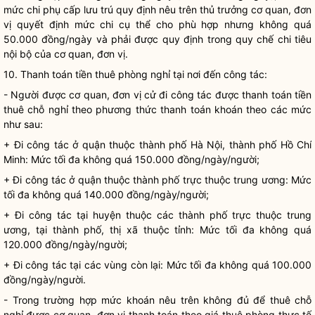
mức chi phụ cấp lưu trú quy định nêu trên thủ trưởng cơ quan, đơn
vị quyết định mức chi cụ thể cho phù hợp nhưng không quá
50.000 đồng/ngày và phải được quy định trong
quy chế
chi tiêu
nội bộ của cơ quan, đơn vị.
10. Thanh toán tiền thuê phòng nghỉ tại nơi đến
công tác
:
- Người được cơ quan, đơn vị cử đi
công tác
được thanh toán tiền
thuê chỗ nghỉ theo phương thức thanh toán khoán theo các mức
như sau:
+ Đi
công tác
ở quận thuộc thành phố Hà Nội, thành phố Hồ Chí
Minh: Mức tối đa không quá 150.000 đồng/ngày/người;
+ Đi
công tác
ở quận thuộc thành phố trực thuộc trung ương: Mức
tối đa không quá 140.000 đồng/ngày/người;
+ Đi
công tác
tại huyện thuộc các thành phố trực thuộc trung
ương, tại thành phố, thị xã thuộc tỉnh: Mức tối đa không quá
120.000 đồng/ngày/người;
+ Đi
công tác
tại các vùng còn lại: Mức tối đa không quá 100.000
đồng/ngày/người.
- Trong trường hợp mức khoán nêu trên không đủ để thuê chỗ
nghỉ được cơ quan, đơn vị thanh toán theo giá thuê phòng thực tế