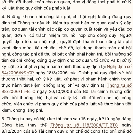
số tiền đã thanh toán cho cơ quan, đơn vị đồng thời phải bị xử lý
kỷ
luật
theo quy định của pháp
luật
.
4. Những khoản chi
công tác phí
, chi hội nghị không đúng quy
định tại Thông tư này khi kiểm tra phát hiện cơ quan quản lý cấp
trên, cơ quan tài chính các cấp có quyền xuất toán và yêu cầu cơ
quan, đơn vị có trách nhiệm thu hồi nộp cho công quỹ. Người
quyết định tổ chức hội nghị, quyết định thanh toán
công tác phí
vượt định mức, tiêu chuẩn, chế độ, lợi dụng thanh toán chi hội
nghị,
công tác phí
để thu lợi bất chính phải hoàn trả, bồi thường số
tiền đã chi không đúng quy định cho cơ quan, tổ chức và bị xử lý
kỷ
luật
, xử phạt vi phạm hành chính theo quy định tại
Nghị định số
84/2006/NĐ-CP
ngày 18/3/2006 của Chính phủ quy định về bồi
thường thiệt hại, xử lý kỷ
luật
, xử phạt vi phạm hành chính trong
thực hành tiết kiệm, chống lãng phí và quy định tại
Thông tư số
98/2006/TT-BTC
ngày 20/10/2006 của Bộ Tài chính hướng dẫn
việc bồi thường thiệt hại và xử lý kỷ
luật
đối với cán bộ, công
chức, viên chức vi phạm quy định của pháp
luật
về thực hành tiết
kiệm, chống lãng phí.
5. Thông tư này có hiệu lực thi hành sau 15 ngày, kể từ ngày đăng
Công báo, thay thế
Thông tư số 118/2004/TT-BTC
ngày
8/12/2004 của Bộ Tài chính quy định chế độ
công tác phí
, chế độ