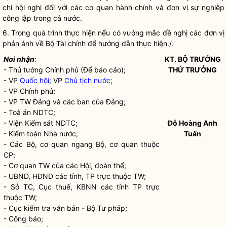
chi hội nghị đối với các cơ quan hành chính và đơn vị sự nghiệp
công lập trong cả nước.
6. Trong quá trình thực hiện nếu có vướng mắc đề nghị các đơn vị
phản ánh về Bộ Tài chính để hướng dẫn thực hiện./.
Nơi nhận
:
KT.
BỘ TRƯỞNG
- Thủ tướng Chính phủ (Để báo cáo);
THỨ TRƯỞNG
- VP
Quốc hội
; VP
Chủ tịch nước
;
- VP Chính phủ;
- VP TW Đảng và các ban của Đảng;
- Toà án NDTC;
- Viện Kiểm sát NDTC;
Đỗ Hoàng Anh
- Kiểm toán
Nhà nước
;
Tuấn
- Các Bộ, cơ quan ngang Bộ, cơ quan thuộc
CP;
- Cơ quan TW của các Hội, đoàn thể;
- UBND, HĐND các tỉnh, TP trực thuộc TW;
- Sở TC, Cục thuế, KBNN các tỉnh TP trực
thuộc TW;
- Cục kiểm tra văn bản - Bộ Tư pháp;
- Công báo;