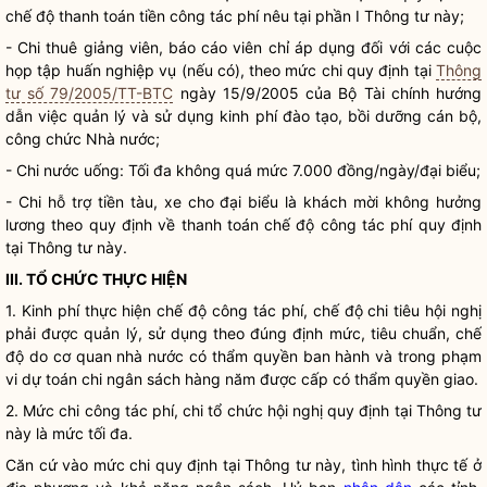
chế độ thanh toán tiền công tác phí nêu tại phần I Thông tư này;
- Chi thuê giảng viên, báo cáo viên chỉ áp dụng đối với các cuộc
họp tập huấn nghiệp vụ (nếu có), theo mức chi quy định tại
Thông
tư số 79/2005/TT-BTC
ngày 15/9/2005 của Bộ Tài chính hướng
dẫn việc quản lý và sử dụng kinh phí đào tạo, bồi dưỡng cán bộ,
công chức
Nhà nước
;
- Chi nước uống: Tối đa không quá mức 7.000 đồng/ngày/đại biểu;
- Chi hỗ trợ tiền tàu, xe cho đại biểu là khách mời không hưởng
lương theo quy định về thanh toán chế độ
công tác phí
quy định
tại Thông tư này.
III. TỔ CHỨC THỰC HIỆN
1. Kinh phí thực hiện chế độ
công tác phí
, chế độ chi tiêu hội nghị
phải được quản lý, sử dụng theo đúng định mức, tiêu chuẩn, chế
độ do cơ quan nhà nước có thẩm
quyền
ban hành và trong phạm
vi dự toán chi ngân sách hàng năm được cấp có thẩm
quyền
giao.
2. Mức chi
công tác phí
, chi tổ chức hội nghị quy định tại Thông tư
này là mức tối đa.
Căn cứ vào mức chi quy định tại Thông tư này, tình hình thực tế ở