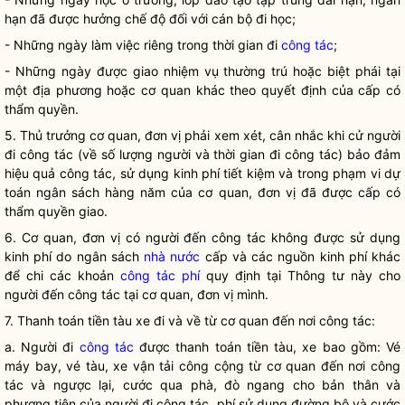
hạn đã được hưởng chế độ đối với cán bộ đi học;
- Những ngày làm việc riêng trong thời gian đi
công tác
;
- Những ngày được giao nhiệm vụ thường trú hoặc biệt phái tại
một địa phương hoặc cơ quan khác theo quyết định của cấp có
thẩm
quyền
.
5. Thủ trưởng cơ quan, đơn vị phải xem xét, cân nhắc khi cử người
đi
công tác
(về số lượng người và thời gian đi
công tác
) bảo đảm
hiệu quả
công tác
, sử dụng kinh phí tiết kiệm và trong phạm vi dự
toán ngân sách hàng năm của cơ quan, đơn vị đã được cấp có
thẩm
quyền
giao.
6. Cơ quan, đơn vị có người đến công tác không được sử dụng
kinh phí do ngân sách
nhà nước
cấp và các nguồn kinh phí khác
để chi các khoản
công tác phí
quy định tại Thông tư này cho
người đến công tác tại cơ quan, đơn vị mình.
7. Thanh toán tiền tàu xe đi và về từ cơ quan đến nơi
công tác
:
a. Người đi
công tác
được thanh toán tiền tàu, xe bao gồm: Vé
máy bay, vé tàu, xe vận tải công cộng từ cơ quan đến nơi
công
tác
và ngược lại, cước qua phà, đò ngang cho bản thân và
phương tiện của người đi
công tác
, phí sử dụng đường bộ và cước