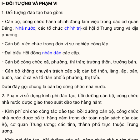
I- ĐỐI TƯỢNG VÀ PHẠM VI
1. Đối tượng đào tạo bao gồm:
- Cán bộ, công chức hành chính đang làm việc trong các cơ quan
Đảng,
Nhà nước
, các tổ chức
chính trị
-xã hội ở Trung ương và địa
phương.
- Cán bộ, viên chức trong đơn vị sự nghiệp công lập.
- Đại biểu Hội đồng
nhân dân
các cấp.
- Cán bộ công chức xã, phường, thị trấn; trưởng thôn, trưởng bản.
- Cán bộ không chuyên trách cấp xã; cán bộ thôn, làng, ấp, bản,
buôn, sóc ở xã và tổ dân phố ở phường, thị trấn.
Dưới đây gọi chung là cán bộ công chức
nhà nước
.
2. Phạm vi sử dụng kinh phí đào tạo, bồi dưỡng cán bộ, công chức
nhà nước
được giao theo suất đào tạo hàng năm:
- Kinh phí chi cho
công tác
đào tạo, bồi dưỡng cán bộ, công chức
nhà nước
được bố trí hàng năm trong dự toán ngân sách của các
Bộ, cơ quan Trung ương; các tỉnh, thành phố trực thuộc Trung
ương.
- Kinh phí đào tạo, bồi dưỡng cán bộ, công chức
nhà nước
được