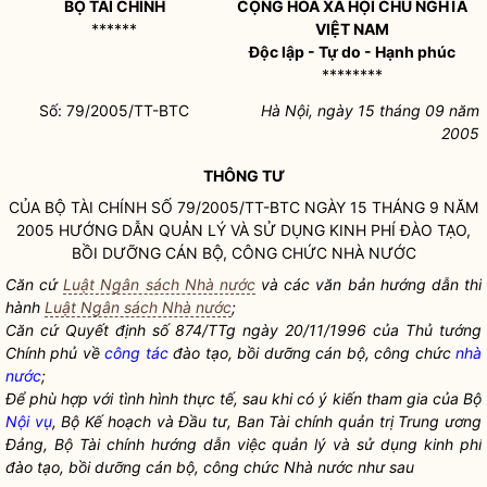
BỘ TÀI CHÍNH
CỘNG HOÀ XÃ HỘI CHỦ NGHĨA
******
VIỆT NAM
Độc lập - Tự do - Hạnh phúc
********
Số: 79/2005/TT-BTC
Hà Nội, ngày 15 tháng 09 năm
2005
THÔNG TƯ
CỦA BỘ TÀI CHÍNH SỐ 79/2005/TT-BTC NGÀY 15 THÁNG 9 NĂM
2005 HƯỚNG DẪN QUẢN LÝ VÀ SỬ DỤNG KINH PHÍ ĐÀO TẠO,
BỒI DƯỠNG CÁN BỘ, CÔNG CHỨC
NHÀ NƯỚC
Căn cứ
Luật Ngân sách Nhà nước
và các văn bản hướng dẫn thi
hành
Luật Ngân sách Nhà nước
;
Căn cứ Quyết định số 874/TTg ngày 20/11/1996 của Thủ tướng
Chính phủ về
công tác
đào tạo, bồi dưỡng cán bộ, công chức
nhà
nước
;
Để phù hợp với tình hình thực tế, sau khi có ý kiến tham gia của Bộ
Nội vụ
, Bộ Kế hoạch và Đầu tư, Ban Tài chính quản trị Trung ương
Đảng, Bộ Tài chính hướng dẫn việc quản lý và sử dụng kinh phí
đào tạo, bồi dưỡng cán bộ, công chức
Nhà nước
như sau