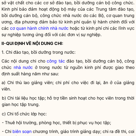
sở vật chất cho các cơ sở đào tạo, bồi dưỡng cán bộ công chức.
Kinh phí bảo đảm hoạt động bộ máy của các Trung tâm đào tạo,
bồi dưỡng cán bộ, công chức nhà nước do các Bộ, cơ quan trung
ương, địa phương đảm bảo từ kinh phí quản lý hành chính đối với
các
cơ quan hành chính nhà nước
hoặc từ kinh phí chi các lĩnh vực
sự nghiệp tương ứng đối với các đơn vị sự nghiệp.
II-QUI ĐỊNH VỀ NỘI DUNG CHI:
1. Chi đào tạo, bồi dưỡng trong nước:
Các nội dung chi cho
công tác
đào tạo, bồi dưỡng cán bộ, công
chức
nhà nước
ở trong nước từ nguồn kinh phí được giao theo
định suất hàng năm như sau:
a) Chi thù lao giảng viên;
chi phí
cho việc đi lại, ăn ở của giảng
viên.
b) Chi tài liệu học tập; hỗ trợ tiền sinh hoạt cho học viên trong thời
gian học tập trung.
c) Chi tổ chức lớp học:
- Thuê hội trường, phòng học, thiết bị phục vụ học tập;
- Chi
biên soạn
chương trình, giáo trình giảng dạy; chi ra đề thi, coi