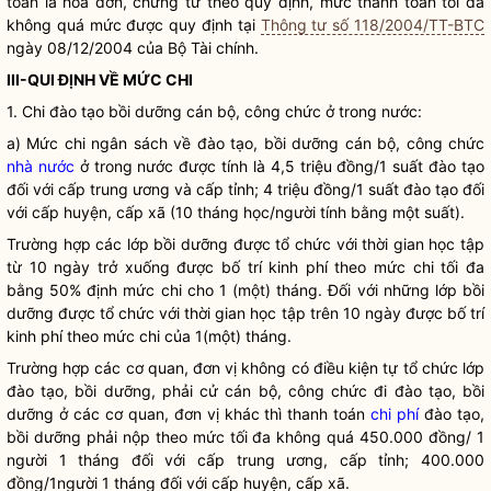
toán là hoá đơn, chứng từ theo quy định, mức thanh toán tối đa
không quá mức được quy định tại
Thông tư số 118/2004/TT-BTC
ngày 08/12/2004 của Bộ Tài chính.
III-QUI ĐỊNH VỀ MỨC CHI
1. Chi đào tạo bồi dưỡng cán bộ, công chức ở trong nước:
a) Mức chi ngân sách về đào tạo, bồi dưỡng cán bộ, công chức
nhà nước
ở trong nước được tính là 4,5 triệu đồng/1 suất đào tạo
đối với cấp trung ương và cấp tỉnh; 4 triệu đồng/1 suất đào tạo đối
với cấp huyện, cấp xã (10 tháng học/người tính bằng một suất).
Trường hợp các lớp bồi dưỡng được tổ chức với thời gian học tập
từ 10 ngày trở xuống được bố trí kinh phí theo mức chi tối đa
bằng 50% định mức chi cho 1 (một) tháng. Đối với những lớp bồi
dưỡng được tổ chức với thời gian học tập trên 10 ngày được bố trí
kinh phí theo mức chi của 1(một) tháng.
Trường hợp các cơ quan, đơn vị không có điều kiện tự tổ chức lớp
đào tạo, bồi dưỡng, phải cử cán bộ, công chức đi đào tạo, bồi
dưỡng ở các cơ quan, đơn vị khác thì thanh toán
chi phí
đào tạo,
bồi dưỡng phải nộp theo mức tối đa không quá 450.000 đồng/ 1
người 1 tháng đối với cấp trung ương, cấp tỉnh; 400.000
đồng/1người 1 tháng đối với cấp huyện, cấp xã.