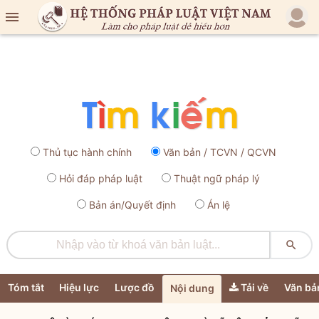

Thủ tục hành chính
Văn bản / TCVN / QCVN
Hỏi đáp pháp luật
Thuật ngữ pháp lý
Bản án/Quyết định
Án lệ

Tóm tắt
Hiệu lực
Lược đồ
Tải về
Văn bả
Nội dung