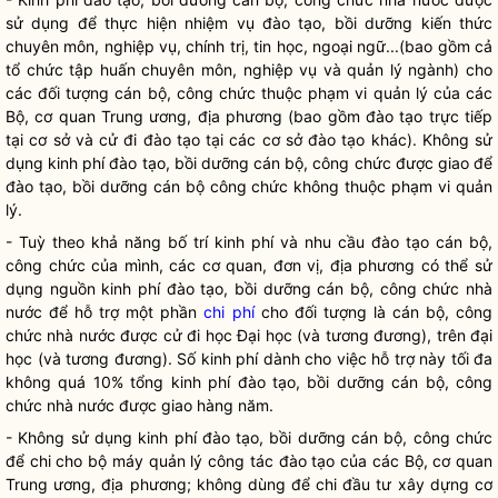
sử dụng để thực hiện nhiệm vụ đào tạo, bồi dưỡng kiến thức
chuyên môn, nghiệp vụ, chính trị, tin học, ngoại ngữ...(bao gồm cả
tổ chức tập huấn chuyên môn, nghiệp vụ và quản lý ngành) cho
các đối tượng cán bộ, công chức thuộc phạm vi quản lý của các
Bộ, cơ quan Trung ương, địa phương (bao gồm đào tạo trực tiếp
tại cơ sở và cử đi đào tạo tại các cơ sở đào tạo khác). Không sử
dụng kinh phí đào tạo, bồi dưỡng cán bộ, công chức được giao để
đào tạo, bồi dưỡng cán bộ công chức không thuộc phạm vi quản
lý.
- Tuỳ theo khả năng bố trí kinh phí và nhu cầu đào tạo cán bộ,
công chức của mình, các cơ quan, đơn vị, địa phương có thể sử
dụng nguồn kinh phí đào tạo, bồi dưỡng cán bộ, công chức
nhà
nước
để hỗ trợ một phần
chi phí
cho đối tượng là cán bộ, công
chức
nhà nước
được cử đi học Đại học (và tương đương), trên đại
học (và tương đương). Số kinh phí dành cho việc hỗ trợ này tối đa
không quá 10% tổng kinh phí đào tạo, bồi dưỡng cán bộ, công
chức
nhà nước
được giao hàng năm.
- Không sử dụng kinh phí đào tạo, bồi dưỡng cán bộ, công chức
để chi cho bộ máy quản lý
công tác
đào tạo của các Bộ, cơ quan
Trung ương, địa phương; không dùng để chi đầu tư xây dựng cơ