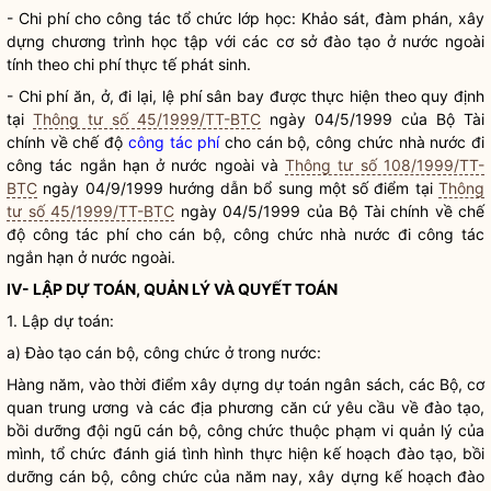
-
Chi phí
cho
công tác
tổ chức lớp học: Khảo sát, đàm phán, xây
dựng chương trình học tập với các cơ sở đào tạo ở nước ngoài
tính theo
chi phí
thực tế phát sinh.
-
Chi phí
ăn, ở, đi lại, lệ phí sân bay được thực hiện theo quy định
tại
Thông tư số 45/1999/TT-BTC
ngày 04/5/1999 của Bộ Tài
chính về chế độ
công tác phí
cho cán bộ, công chức
nhà nước
đi
công tác ngắn hạn ở nước ngoài và
Thông tư số 108/1999/TT-
BTC
ngày 04/9/1999 hướng dẫn bổ sung một số điểm tại
Thông
tư số 45/1999/TT-BTC
ngày 04/5/1999 của Bộ Tài chính về chế
độ
công tác phí
cho cán bộ, công chức
nhà nước
đi công tác
ngắn hạn ở nước ngoài.
IV- LẬP DỰ TOÁN, QUẢN LÝ VÀ QUYẾT TOÁN
1. Lập dự toán:
a) Đào tạo cán bộ, công chức ở trong nước:
Hàng năm, vào thời điểm xây dựng dự toán ngân sách, các Bộ, cơ
quan trung ương và các địa phương căn cứ yêu cầu về đào tạo,
bồi dưỡng đội ngũ cán bộ, công chức thuộc phạm vi quản lý của
mình, tổ chức đánh giá tình hình thực hiện kế hoạch đào tạo, bồi
dưỡng cán bộ, công chức của năm nay, xây dựng kế hoạch đào