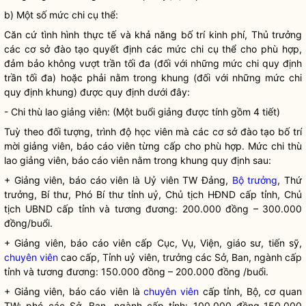
b) Một số mức chi cụ thể:
Căn cứ tình hình thực tế và khả năng bố trí kinh phí, Thủ trưởng
các cơ sở đào tạo quyết định các mức chi cụ thể cho phù hợp,
đảm bảo không vượt trần tối đa (đối với những mức chi quy định
trần tối đa) hoặc phải nằm trong khung (đối với những mức chi
quy định khung) được quy định dưới đây:
- Chi thù lao giảng viên: (Một buổi giảng được tính gồm 4 tiết)
Tuỳ theo đối tượng, trình độ học viên mà các cơ sở đào tạo bố trí
mời giảng viên, báo cáo viên từng cấp cho phù hợp. Mức chi thù
lao giảng viên, báo cáo viên nằm trong khung quy định sau:
+ Giảng viên, báo cáo viên là Uỷ viên TW Đảng,
Bộ trưởng
, Thứ
trưởng, Bí thư, Phó Bí thư tỉnh uỷ, Chủ tịch HĐND cấp tỉnh, Chủ
tịch UBND cấp tỉnh và tương đương: 200.000 đồng – 300.000
đồng/buổi.
+ Giảng viên, báo cáo viên cấp Cục, Vụ, Viện, giáo sư, tiến sỹ,
chuyên viên
cao cấp, Tỉnh uỷ viên, trưởng các Sở, Ban, ngành cấp
tỉnh và tương đương: 150.000 đồng – 200.000 đồng /buổi.
+ Giảng viên, báo cáo viên là
chuyên viên
cấp tỉnh, Bộ, cơ quan
TW; phó các Sở, Ban, ngành cấp tỉnh: 100.000 đồng-150.000