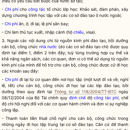
(nếu có yêu cầu bắt buộc của nước sở tại);
-
Chi phí
cho
công tác
tổ chức lớp học: Khảo sát, đàm phán, xây
dựng chương trình học tập với các cơ sở đào tạo ở nước ngoài;
-
Chi phí
ăn, ở, đi lại, lệ phí sân bay;
- Chi làm thủ tục xuất, nhập cảnh (hộ
chiếu
, visa).
3. Ngoài các nội dung chi từ nguồn kinh phí đào tạo, bồi dưỡng
cán bộ, công chức
nhà nước
(do các cơ sở đào tạo chi) được quy
định tại điểm 1, điểm 2 trên đây; tuỳ từng trường hợp cụ thể và
khả năng ngân sách, các cơ quan, đơn vị có thể sử dụng từ nguồn
kinh phí của mình để hỗ trợ cho cán bộ, công chức được cử đi học
các khoản sau đây:
-
Chi phí
đi lại từ cơ quan đến nơi học tập (một lượt đi và về; nghỉ
lễ, tết) cho cán bộ, công chức đi học tại các lớp đào tạo, bồi
dưỡng theo quy định tại
Thông tư số 118/2004/TT-BTC
ngày
08/12/2004 của Bộ Tài chính quy
định chế
độ
công tác phí
, chế
độ chi hội nghị đối với các cơ quan hành chính và đơn vị sự nghiệp
công lập.
- Thanh toán tiền thuê chỗ nghỉ cho cán bộ, công chức trong
những ngày đi học tập trung tại cơ sở đào tạo. Căn cứ để thanh