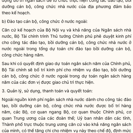
động bố trí ngân sách để tổ chức thực hiện
công tác
đào tạo, bồi
dưỡng cán bộ, công chức
nhà nước
của địa phương đảm bảo
theo kế hoạch.
b) Đào tạo cán bộ, công chức ở nước ngoài:
Căn cứ kế hoạch của Bộ
Nội vụ
và khả năng của Ngân sách
nhà
nước
, Bộ Tài chính trình Thủ tướng Chính phủ phê duyệt kinh phí
cho
công tác
đào tạo, bồi dưỡng cán bộ, công chức
nhà nước
ở
nước ngoài trong tổng dự toán chi đào tạo bồi dưỡng cán bộ,
công chức hàng năm.
Sau khi có quyết định giao dự toán ngân sách năm của Chính phủ,
Bộ Tài chính sẽ bố trí kinh phí cho nhiệm vụ đào tạo, bồi dưỡng
cán bộ, công chức ở nước ngoài trong dự toán ngân sách hàng
năm của các đơn vị được giao chủ trì thực hiện.
3. Quản lý, sử dụng, thanh toán và quyết toán:
Ngoài nguồn kinh phí ngân sách
nhà nước
dành cho
công tác
đào
tạo, bồi dưỡng cán bộ, công chức
nhà nước
được bố trí hàng
năm, các Bộ, cơ quan ngang Bộ, cơ quan thuộc Chính phủ, cơ
quan Trung ương của các đoàn thể; Uỷ ban nhân dân các tỉnh,
Thành phố trực thuộc trung ương căn cứ vào khả năng ngân sách
của mình, có thể tăng chi cho nhiệm vụ này theo chế độ, định mức