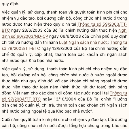
quy định.
Việc quản lý, sử dụng, thanh toán và quyết toán kinh phí chi cho
nhiệm vụ đào tạo, bồi dưỡng cán bộ, công chức
nhà nước
ở trong
nước được thực hiện theo quy định tại
Thông tư số 59/2003/TT-
BTC
ngày 23/6/2003 của Bộ Tài chính hướng dẫn thực hiện
Nghị
định số 60/2003/NĐ-CP
ngày 06/6/2003 của Chính phủ quy định
chi tiết và hướng dẫn thi hành
Luật Ngân sách nhà nước
;
Thông tư
số 79/2003/TT-BTC
ngày 13/8/2003 của Bộ Tài chính hướng dẫn
chế độ quản lý, cấp phát, thanh toán các khoản chi ngân sách
nhà nước
qua Kho bạc
nhà nước
.
Việc quản lý, sử dụng, thanh toán kinh phí chi cho nhiệm vụ đào
tạo, bồi dưỡng cán bộ, công chức
nhà nước
ở nước ngoài được
thực hiện như quy định đối với các khoản chi bằng ngoại tệ được
thực hiện theo dự toán năm (hình thức rút dự toán) tính bằng
đồng Việt nam cho các đoàn đi
công tác
nước ngoài tại
Thông tư
số 97/2004/TT-BTC
ngày 13/10/2004 của Bộ Tài chính “Hướng
dẫn chế độ quản lý, chi trả, thanh toán các khoản chi Ngân sách
nhà nước
bằng ngoại tệ qua Kho bạc
nhà nước
”.
Cuối năm quyết toán kinh phí chi cho nhiệm vụ đào tạo, bồi dưỡng
cán bộ, công chức
nhà nước
được tổng hợp chung trong báo cáo