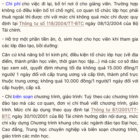
-
Chi phí
cho việc đi lại, bố trí nơi ở cho giảng viên. Trường hợp
không có điều kiện bố trí chỗ nghỉ, cơ quan tổ chức lớp học phải
thuê ngoài thì được chi với mức chi không quá mức chi được quy
định tại
Thông tư số 118/2004/TT-BTC
ngày 08/12/2004 của Bộ
Tài chính.
- Hỗ trợ một phần tiền ăn, ở, sinh hoạt cho học viên khi tham gia
các lớp đào tạo, bồi dưỡng:
Căn cứ khả năng bố trí kinh phí, điều kiện tổ chức lớp học (về địa
điểm, thành phần học viên, thời gian học tập...) mà các cơ sở đào
tạo xem xét, quyết định nhưng tối đa không quá 15.000 đồng/1
người/ 1 ngày đối với cấp trung ương và cấp tỉnh, thành phố trực
thuộc trung ương; không quá 10.000 đồng/1 người/1 ngày đối với
cấp huyện, cấp xã.
- Chi
biên soạn
chương trình, giáo trình: Tuỳ theo các chương trình
đào tạo mà các cơ quan, đơn vị chi thuê viết chương trình, giáo
trình. Mức chi áp dụng theo quy định tại
Thông tư 87/2001/TT-
BTC
ngày 30/10/2001 của Bộ Tài chính hướng dẫn nội dung, mức
chi xây dựng Chương trình khung cho các ngành đào tạo Đại học,
Cao đẳng, Trung học chuyên nghiệp và
biên soạn
chương trình,
giáo trình các môn học.