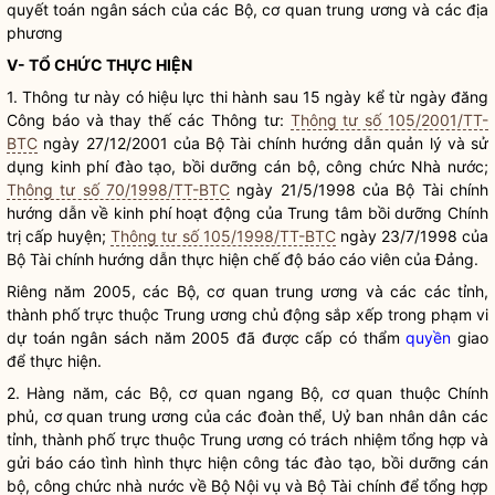
quyết toán ngân sách của các Bộ, cơ quan trung ương và các địa
phương
V- TỔ CHỨC THỰC HIỆN
1. Thông tư này có hiệu lực thi hành sau 15 ngày kể từ ngày đăng
Công báo và thay thế các Thông tư:
Thông tư số 105/2001/TT-
BTC
ngày 27/12/2001 của Bộ Tài chính hướng dẫn quản lý và sử
dụng kinh phí đào tạo, bồi dưỡng cán bộ, công chức
Nhà nước
;
Thông tư số 70/1998/TT-BTC
ngày 21/5/1998 của Bộ Tài chính
hướng dẫn về kinh phí hoạt động của Trung tâm bồi dưỡng Chính
trị cấp huyện;
Thông tư số 105/1998/TT-BTC
ngày 23/7/1998 của
Bộ Tài chính hướng dẫn thực hiện chế độ báo cáo viên của Đảng.
Riêng năm 2005, các Bộ, cơ quan trung ương và các các tỉnh,
thành phố trực thuộc Trung ương chủ động sắp xếp trong phạm vi
dự toán ngân sách năm 2005 đã được cấp có thẩm
quyền
giao
để thực hiện.
2. Hàng năm, các Bộ, cơ quan ngang Bộ, cơ quan thuộc Chính
phủ, cơ quan trung ương của các đoàn thể, Uỷ ban nhân dân các
tỉnh, thành phố trực thuộc Trung ương có trách nhiệm tổng hợp và
gửi báo cáo tình hình thực hiện
công tác
đào tạo, bồi dưỡng cán
bộ, công chức
nhà nước
về Bộ
Nội vụ
và Bộ Tài chính để tổng hợp