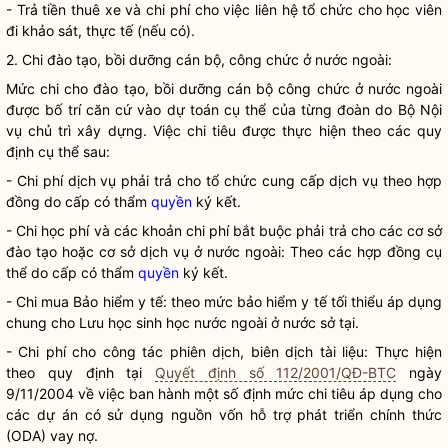
- Trả tiền thuê xe và
chi phí
cho việc liên hệ tổ chức cho học viên
đi khảo sát, thực tế (nếu có).
2. Chi đào tạo, bồi dưỡng cán bộ, công chức ở nước ngoài:
Mức chi cho đào tạo, bồi dưỡng cán bộ công chức ở nước ngoài
được bố trí căn cứ vào dự toán cụ thể của từng đoàn do Bộ
Nội
vụ
chủ trì xây dựng. Việc chi tiêu được thực hiện theo các quy
định cụ thể sau:
-
Chi phí
dịch vụ phải trả cho tổ chức cung cấp dịch vụ theo hợp
đồng do cấp có thẩm
quyền
ký kết.
- Chi học phí và các khoản chi phí bắt buộc phải trả cho các cơ sở
đào tạo hoặc cơ sở dịch vụ ở nước ngoài: Theo các hợp đồng cụ
thể do cấp có thẩm
quyền
ký kết.
- Chi mua Bảo hiểm y tế: theo mức bảo hiểm y tế tối thiểu áp dụng
chung cho Lưu học sinh học nước ngoài ở nước sở tại.
-
Chi phí
cho
công tác
phiên dịch, biên dịch tài liệu: Thực hiện
theo quy định tại
Quyết định số 112/2001/QĐ-BTC
ngày
9/11/2004 về việc ban hành một số định mức chi tiêu áp dụng cho
các dự án có sử dụng nguồn vốn hỗ trợ phát triển chính thức
(ODA) vay nợ.