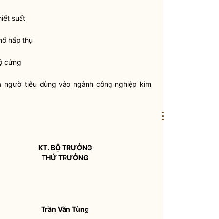
iết suất
hổ hấp thụ
ộ cứng
a người tiêu dùng vào ngành công nghiệp kim
⋮
KT.
BỘ TRƯỞNG
THỨ TRƯỞNG
Trần Văn Tùng