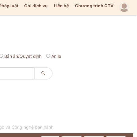
Pháp luật
Gói dịch vụ
Liên hệ
Chương trình CTV
Bản án/Quyết định
Án lệ

học và Công nghệ ban hành