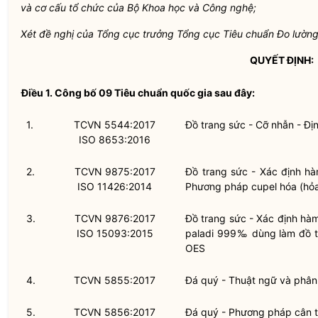
và cơ cấu tổ chức của Bộ Khoa học và Công nghệ;
Xét đề nghị của Tổng cục trưởng Tổng cục
Tiêu chuẩn
Đo lường
QUYẾT ĐỊNH:
Điều 1.
Công bố 09
Tiêu chuẩn
quốc gia
sau đây:
1.
TCVN 5544:2017
Đồ trang sức - Cỡ nhẫn - Đị
ISO 8653:2016
2.
TCVN 9875:2017
Đồ trang sức - Xác định hà
ISO 11426:2014
Phương pháp cupel hóa (hỏa
3.
TCVN 9876:2017
Đồ trang sức - Xác định hàm
ISO 15093:2015
paladi 999‰ dùng làm đồ t
OES
4.
TCVN 5855:2017
Đá quý - Thuật ngữ và phân 
5.
TCVN 5856:2017
Đá quý - Phương pháp cân th