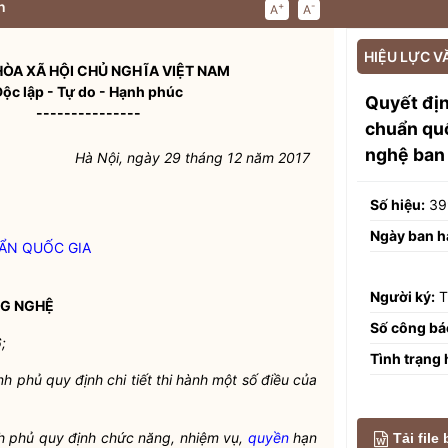
n
+
-
A
A
HIỆU LỰC V
ÒA XÃ HỘI CHỦ NGHĨA VIỆT NAM
Độc lập - Tự do - Hạnh phúc
Quyết đị
---------------
chuẩn quố
nghệ ban
Hà Nội, ngày 29 tháng 12 năm 2017
Số hiệu:
39
Ngày ban h
UẨN
QUỐC GIA
Người ký:
T
NG NGHỆ
Số công bá
;
Tình trạng 
 phủ quy định chi tiết thi hành một số điều của
h phủ quy định chức năng, nhiệm vụ,
quyền
hạn
Tải file