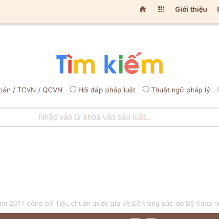


Giới thiệu
bản / TCVN / QCVN
Hỏi đáp pháp luật
Thuật ngữ pháp lý
 2017 công bố Tiêu chuẩn quốc gia về Đồ trang sức do Bộ Khoa 