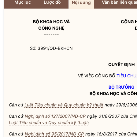
Mục lục
Lược đồ
Văn bản liên qua
Nội dung
BỘ KHOA HỌC VÀ
CỘNG H
CÔNG NGHỆ
-------
Số: 3991/QĐ-BKHCN
QUYẾT ĐỊNH
VỀ VIỆC CÔNG BỐ
TIÊU CH
BỘ TRƯỞNG
BỘ KHOA HỌC VÀ CÔ
Căn cứ
Luật Tiêu chuẩn và Quy chuẩn kỹ thuật
ngày 29/6/2006
Căn cứ
Nghị định số 127/2007/NĐ-CP
ngày 01/8/2007 của Chính
Luật Tiêu chuẩn và Quy chuẩn kỹ thuật
;
Căn cứ
Nghị định số 95/2017/NĐ-CP
ngày 16/8/2017 của Chín