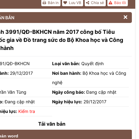
Bản in
Lưu VB
Chia sẻ
Báo lỗi

ĂN BẢN
nh 3991/QĐ-BKHCN năm 2017 công bố Tiêu
c gia về Đồ trang sức do Bộ Khoa học và Công
 hành
91/QĐ-BKHCN
Loại văn bản:
Quyết định
ành:
29/12/2017
Nơi ban hành:
Bộ Khoa học và Công
nghệ
rần Văn Tùng
Ngày công báo:
Đang cập nhật
o:
Đang cập nhật
Ngày hiệu lực:
29/12/2017
hiệu lực:
Kiểm tra
Tải văn bản
 bản word