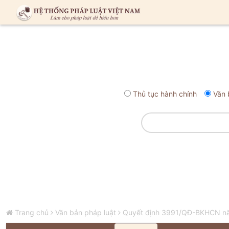
Thủ tục hành chính
Văn 
Trang chủ
Văn bản pháp luật
Quyết định 3991/QĐ-BKHCN năm