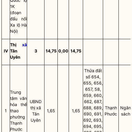
Quốc lộ
1K
(đoạn
đấu nối
Xa lộ Hà
Nội)
Thị
xã
IV
Tân
3
14,75
0,00
14,75
Uyên
Thửa đất
số 654,
655, 656,
657, 58,
Trung
659, 660,
tâm văn
UBND
662, 687,
hóa thể
thị
xã
688, 689,
Thạnh
Ngân
1
thao
1,65
1,65
Tân
690, 691,
Phước
sách
phường
Uyên
692, 693,
Thạnh
694, 695,
Phước