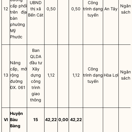
UBND
Công
cấp phối
Ngân
12
thị
xã
0,50
0,50
trình dạng
An Tây
trên
địa
sách
Bến Cát
tuyến
bàn
phường
Mỹ
Phước
Ban
QLDA
Nâng
đầu tư
cấp, mở
Xây
Công
Ngân
13
rộng
dựng
1,12
1,12
trình dạng
Hòa Lợi
sách
đường
công
tuyến
ĐX. 061
trình
giao
thông
Huyện
VI
Bàu
15
42,22
0,00
42,22
Bàng