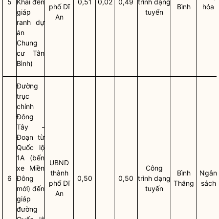
5
Khai đến
0,51
0,02
0,49
trình dạng
phố Dĩ
Bình
hóa
giáp
tuyến
An
ranh dự
án
Chung
cư Tân
Bình)
Đường
trục
chính
Đông
Tây -
Đoạn từ
Quốc lộ
1A (bến
UBND
xe Miền
Công
thành
Bình
Ngân
6
Đông
0,50
0,50
trình dạng
phố Dĩ
Thắng
sách
mới) đến
tuyến
An
giáp
đường