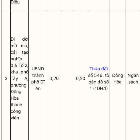
Diệu
Di dời
mồ mả,
cải tạo
nghĩa
địa Tổ 2,
UBND
Thửa đất
khu phố
thành
số 546, tờ
Đông
Ngân
3
Tây A,
0,20
0,20
phố Dĩ
bản đồ số
Hòa
sách
phường
An
1 (1DH.1)
Đông
Hòa
thành
công
viên