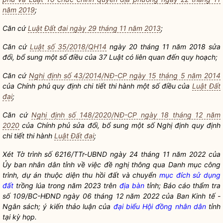
năm 2019
;
Căn cứ
Luật Đất đai ngày 29 tháng 11 năm 2013
;
Căn cứ
Luật số 35/2018/QH14
ngày 20 tháng 11 năm 2018 sửa
đổi, bổ sung một số điều của 37 Luật có liên quan đến quy hoạch;
Căn cứ
Nghị định số 43/2014/NĐ-CP ngày 15 tháng 5 năm 2014
của Chính phủ quy định chi tiết thi hành một số điều của
Luật Đất
đai
;
Căn cứ
Nghị định số 148/2020/NĐ-CP ngày 18 tháng 12 năm
2020
của Chính phủ sửa đổi, bổ sung một số Nghị định quy định
chi tiết thi hành
Luật Đất đai
;
Xét Tờ trình số 6216/TTr-UBND ngày 24 tháng 11 năm 2022 của
Ủy ban nhân dân tỉnh về việc đề nghị thông qua Danh mục công
trình, dự án thuộc diện thu hồi đất và chuyển
mục đích sử dụng
đất
trồng lúa trong năm 2023 trên
địa bàn
tỉnh; Báo cáo thẩm tra
số 109/BC-HĐND ngày 06 tháng 12 năm 2022 của Ban Kinh tế -
Ngân sách; ý kiến thảo luận của
đại biểu Hội đồng nhân dân
tỉnh
tại kỳ họp.