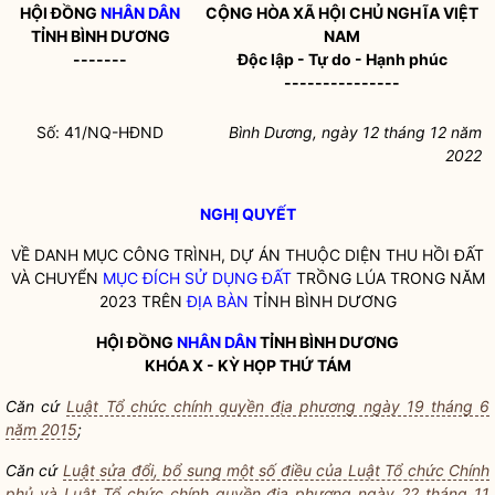
HỘI ĐỒNG
NHÂN DÂN
CỘNG HÒA XÃ HỘI CHỦ NGHĨA VIỆT
TỈNH BÌNH DƯƠNG
NAM
-------
Độc lập - Tự do - Hạnh phúc
---------------
Số: 41/NQ-HĐND
Bình Dương, ngày 12 tháng 12 năm
2022
NGHỊ QUYẾT
VỀ DANH MỤC CÔNG TRÌNH, DỰ ÁN THUỘC DIỆN THU HỒI ĐẤT
VÀ CHUYỂN
MỤC ĐÍCH SỬ DỤNG ĐẤT
TRỒNG LÚA TRONG NĂM
2023 TRÊN
ĐỊA BÀN
TỈNH BÌNH DƯƠNG
HỘI ĐỒNG
NHÂN DÂN
TỈNH BÌNH DƯƠNG
KHÓA X - KỲ HỌP THỨ TÁM
Căn cứ
Luật Tổ chức chính quyền địa phương ngày 19 tháng 6
năm 2015
;
Căn cứ
Luật sửa đổi, bổ sung một số điều của Luật Tổ chức Chính
phủ và Luật Tổ chức chính quyền địa phương ngày 22 tháng 11