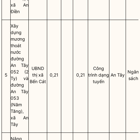
xã An
Điền
Xây
dựng
mương
thoát
nước
đường
An Tây
UBND
Công
052 (2
Ngân
5
thị
xã
0,21
0,21
trình dạng
An Tây
Ty) và
sách
Bến Cát
tuyến
đường
An Tây
053
(Năm
Tăng),
xã An
Tây
Nâng