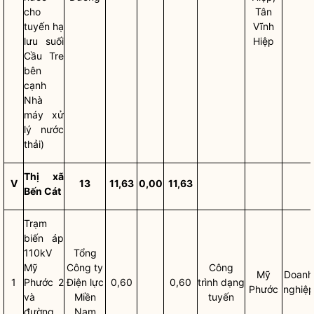
cho
Tân
tuyến hạ
Vĩnh
lưu suối
Hiệp
Cầu Tre
bên
cạnh
Nhà
máy xử
lý nước
thải)
Thị
xã
V
13
11,63
0,00
11,63
Bến Cát
Trạm
biến áp
110kV
Tổng
Mỹ
Công ty
Công
Mỹ
Doanh
1
Phước 2
Điện lực
0,60
0,60
trình dạng
Phước
nghiệ
và
Miền
tuyến
đường
Nam