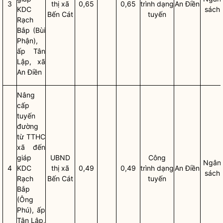
3
thị
xã
0,65
0,65
trình dạng
An Điền
KDC
sách
Bến Cát
tuyến
Rạch
Bắp (Bùi
Phận),
ấp Tân
Lập, xã
An Điền
Nâng
cấp
tuyến
đường
từ TTHC
xã đến
giáp
UBND
Công
Ngân
4
KDC
thị
xã
0,49
0,49
trình dạng
An Điền
sách
Rạch
Bến Cát
tuyến
Bắp
(Ông
Phú), ấp
Tân Lập,