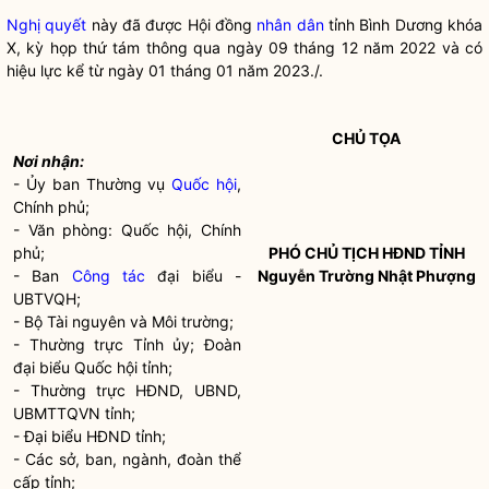
Nghị quyết
này đã được Hội đồng
nhân dân
tỉnh Bình Dương khóa
X, kỳ họp thứ tám thông qua ngày 09 tháng 12 năm 2022 và có
hiệu lực kể từ ngày 01 tháng 01 năm 2023./.
CHỦ TỌA
Nơi nhận:
- Ủy ban Thường vụ
Quốc hội
,
Chính phủ;
- Văn phòng:
Quốc hội
, Chính
phủ;
PHÓ CHỦ TỊCH HĐND TỈNH
- Ban
Công tác
đại biểu -
Nguyễn Trường Nhật Phượng
UBTVQH;
- Bộ Tài nguyên và Môi trường;
- Thường trực Tỉnh ủy; Đoàn
đại biểu
Quốc hội
tỉnh;
- Thường trực HĐND, UBND,
UBMTTQVN tỉnh;
- Đại biểu HĐND tỉnh;
- Các sở, ban, ngành, đoàn thể
cấp tỉnh;