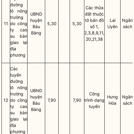
đường
Các
thửa
lô nông
UBND
đất
thuộc
trường
huyện
tờ bản đồ
Lai
Ngân
11
do công
5,30
5,30
Bàu
số 1,
Uyên
sách
ty cao
Bàng
2,3,8,9,11,
su bàn
20,21,38
giao lại
địa
phương
Các
tuyến
đường
lô nông
UBND
trường
Công
huyện
Hưng
Ngân
12
do công
7,90
7,90
trình dạng
Bàu
Hòa
sách
ty cao
tuyến
Bàng
su bàn
giao lại
địa
phương