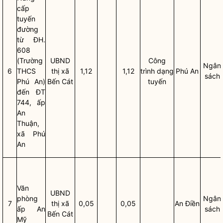
cấp
tuyến
đường
từ ĐH.
608
(Trường
UBND
Công
Ngân
6
THCS
thị
xã
1,12
1,12
trình dạng
Phú An
sách
Phú An)
Bến Cát
tuyến
đến ĐT
744, ấp
An
Thuận,
xã Phú
An
Văn
UBND
phòng
Ngân
7
thị
xã
0,05
0,05
An Điền
ấp An
sách
Bến Cát
Mỹ