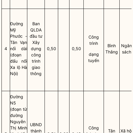
Đường
Ban
Mỹ
QLDA
Phước -
đầu tư
Công
Tân Vạn
Xây
trình
Bình
Ngân
4
nối dài
dựng
0,50
0,50
Thắng
sách
dạng
(đoạn
công
tuyến
đấu nối
trình
Xa lộ Hà
giao
Nội)
thông
Đường
N5
(đoạn từ
đường
Nguyễn
UBND
Thị Minh
Công
thành
Tân
Xã hội