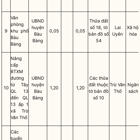
Văn
UBND
Thửa đất
phòng
huyện
số 18, tờ
Lai
Xã hội
9
khu phố
0,05
0,05
Bàu
bản đồ số
Uyên
hóa
Bàu
Bàng
54
Bàng
Nâng
cấp
BTXM
đường
UBND
Các
thửa
từ Tây
huyện
đất
thuộc
Trừ Văn
Ngân
10
1,20
1,20
QL 13
Bàu
tờ bản đồ
Thố
sách
đến QL
Bàng
số 10
13 ấp 1
xã Trừ
Văn Thố
Các
tuyến