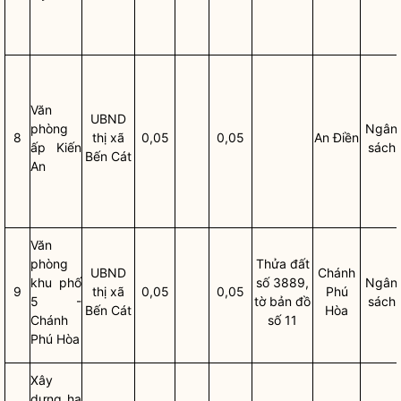
Văn
UBND
phòng
Ngân
8
thị
xã
0,05
0,05
An Điền
ấp Kiến
sách
Bến Cát
An
Văn
phòng
Thửa đất
UBND
Chánh
khu phố
số 3889,
Ngân
9
thị
xã
0,05
0,05
Phú
5 -
tờ bản đồ
sách
Bến Cát
Hòa
Chánh
số 11
Phú Hòa
Xây
dựng hạ