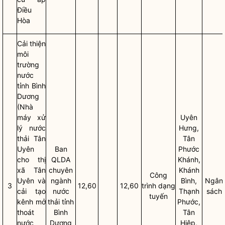
Điều
Hòa
Cải thiện
môi
trường
nước
tỉnh Bình
Dương
(Nhà
máy xử
Uyên
lý nước
Hưng,
thải Tân
Tân
Uyên
Ban
Phước
cho thị
QLDA
Khánh,
xã
Tân
chuyên
Khánh
Công
Uyên và
ngành
Bình,
Ngân
3
12,60
12,60
trình dạng
cải tạo
nước
Thạnh
sách
tuyến
kênh mở
thải tỉnh
Phước,
thoát
Bình
Tân
nước
Dương
Hiệp,