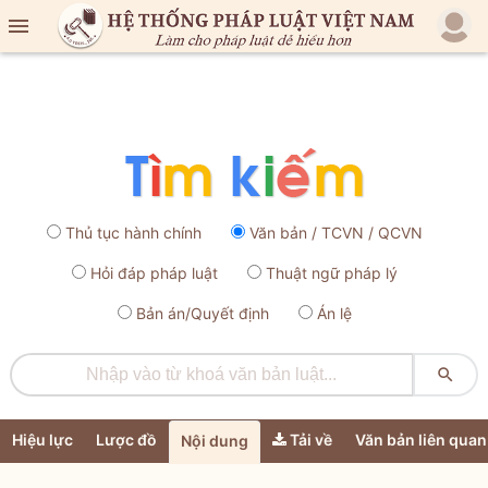

Thủ tục hành chính
Văn bản / TCVN / QCVN
Hỏi đáp pháp luật
Thuật ngữ pháp lý
Bản án/Quyết định
Án lệ

Hiệu lực
Lược đồ
Tải về
Văn bản liên quan
Nội dung