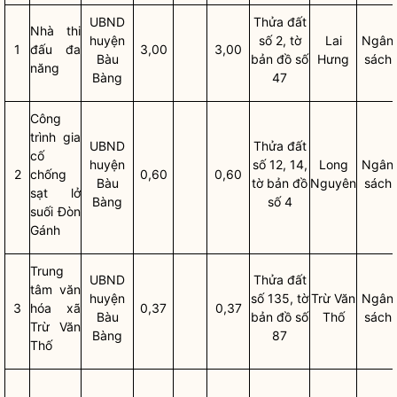
UBND
Thửa đất
Nhà thi
huyện
số 2, tờ
Lai
Ngân
1
đấu đa
3,00
3,00
Bàu
bản đồ số
Hưng
sách
năng
Bàng
47
Công
trình gia
UBND
Thửa đất
cố
huyện
số 12, 14,
Long
Ngân
2
chống
0,60
0,60
Bàu
tờ bản đồ
Nguyên
sách
sạt lở
Bàng
số 4
suối Đòn
Gánh
Trung
UBND
Thửa đất
tâm văn
huyện
số 135, tờ
Trừ Văn
Ngân
3
hóa xã
0,37
0,37
Bàu
bản đồ số
Thố
sách
Trừ Văn
Bàng
87
Thố