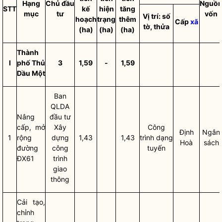
Hạng
Chủ đầu
Nguồ
STT
kế
hiện
tăng
mục
tư
vốn
Vị trí: số
hoạch
trạng
thêm
Cấp
xã
tờ, thửa
(ha)
(ha)
(ha)
Thành
I
phố Thủ
3
1,59
-
1,59
Dầu Một
Ban
QLDA
Nâng
đầu tư
cấp, mở
Xây
Công
Định
Ngân
1
rộng
dựng
1,43
1,43
trình dạng
Hoà
sách
đường
công
tuyến
ĐX61
trình
giao
thông
Cải tạo,
chỉnh