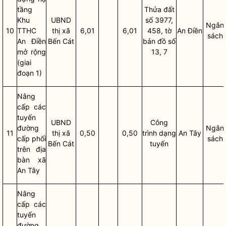
tầng
Thửa đất
Khu
UBND
số 3977,
Ngân
10
TTHC
thị
xã
6,01
6,01
458, tờ
An Điền
sách
An Điền
Bến Cát
bản đồ số
mở rộng
13, 7
(giai
đoạn 1)
Nâng
cấp các
tuyến
UBND
Công
đường
Ngân
11
thị
xã
0,50
0,50
trình dạng
An Tây
cấp phối
sách
Bến Cát
tuyến
trên
địa
bàn
xã
An Tây
Nâng
cấp các
tuyến
đường