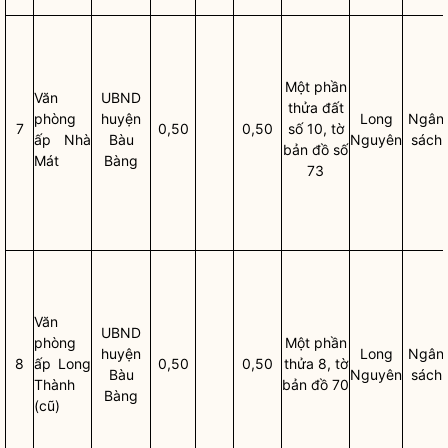
Một phần
Văn
UBND
thửa đất
phòng
huyện
Long
Ngân
7
0,50
0,50
số 10, tờ
ấp Nhà
Bàu
Nguyên
sách
bản đồ số
Mát
Bàng
73
Văn
UBND
phòng
Một phần
huyện
Long
Ngân
8
ấp Long
0,50
0,50
thửa 8, tờ
Bàu
Nguyên
sách
Thành
bản đồ 70
Bàng
(cũ)