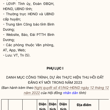
- LĐVP: Tỉnh ủy, Đoàn ĐBQH,
HĐND, UBND tỉnh;
- Thường trực HĐND và UBND
cấp huyện;
- Trung tâm Công báo tỉnh Bình
Dương;
- Website, Báo, Đài PTTH Bình
Dương;
- Các phòng thuộc Văn phòng,
AT, App, Web;
- Lưu: VT, Tn (5).
PHỤ LỤC I
DANH MỤC CÔNG TRÌNH, DỰ ÁN THỰC HIỆN THU HỒI ĐẤT
ĐĂNG KÝ MỚI TRONG NĂM 2023
(Ban hành kèm theo
Nghị quyết số 41/NQ-HĐND ngày 12 tháng 12
năm 2022
của Hội đồng
nhân dân
tỉnh)
Diện
Diện
Diện
Địa điểm
tích
tích
tích