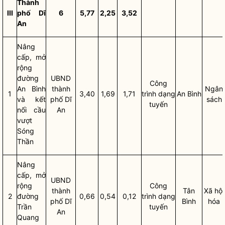
Thành
III
phố Dĩ
6
5,77
2,25
3,52
An
Nâng
cấp, mở
rộng
đường
UBND
Công
An Bình
thành
Ngân
1
3,40
1,69
1,71
trình dạng
An Bình
và kết
phố Dĩ
sách
tuyến
nối cầu
An
vượt
Sóng
Thần
Nâng
cấp, mở
UBND
rộng
Công
thành
Tân
Xã hội
2
đường
0,66
0,54
0,12
trình dạng
phố Dĩ
Bình
hóa
Trần
tuyến
An
Quang