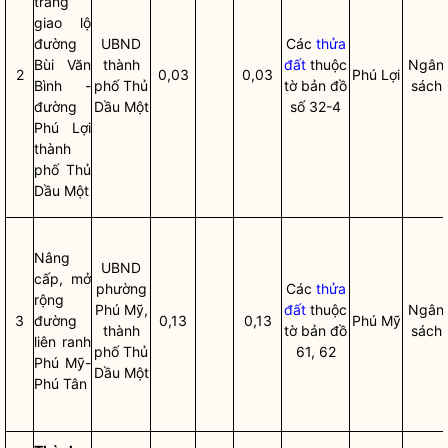
trang
giao lộ
đường
UBND
Các
thửa
Bùi Văn
thành
đất
thuộc
Ngân
2
0,03
0,03
Phú Lợi
Bình -
phố Thủ
tờ bản đồ
sách
đường
Dầu Một
số 32-4
Phú Lợi
thành
phố Thủ
Dầu Một
Nâng
UBND
cấp, mở
phường
Các
thửa
rộng
Phú Mỹ,
đất
thuộc
Ngân
3
đường
0,13
0,13
Phú Mỹ
thành
tờ bản đồ
sách
liên ranh
phố Thủ
61, 62
Phú Mỹ-
Dầu Một
Phú Tân