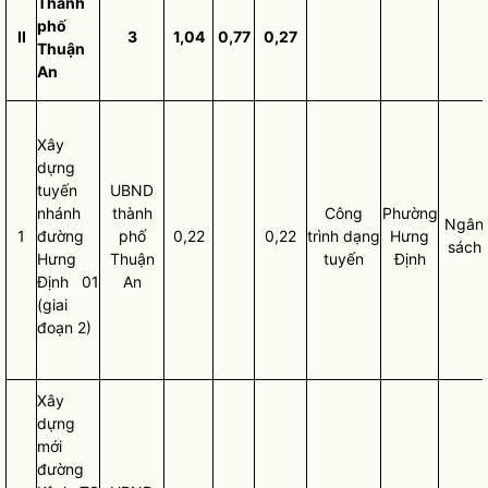
Thành
phố
II
3
1,04
0,77
0,27
Thuận
An
Xây
dựng
tuyến
UBND
nhánh
thành
Công
Phường
Ngân
1
đường
phố
0,22
0,22
trình dạng
Hưng
sách
Hưng
Thuận
tuyến
Định
Định 01
An
(giai
đoạn 2)
Xây
dựng
mới
đường