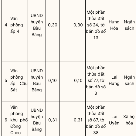
Một phần
UBND
Văn
thửa đất
huyện
Hưng
Ngân
4
phòng
0,30
0,30
số 24, tờ
Bàu
Hòa
sách
ấp 4
bản đồ số
Bàng
13
Một phần
Văn
UBND
thửa đất
phòng
huyện
Lai
Ngân
5
0,10
0,10
số 77, tờ
ấp Cầu
Bàu
Hưng
sách
bản đồ số
Sắt
Bàng
3
Văn
Một phần
UBND
phòng
thửa đất
huyện
Lai
Xã hội
6
khu phố
0,31
0,31
số 87, tờ
Bàu
Uyên
hóa
Đồng
bản đồ số
Bàng
Chèo
38