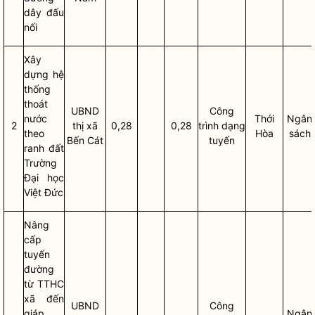
dây đấu
nối
Xây
dựng hệ
thống
thoát
UBND
Công
nước
Thới
Ngân
2
thị
xã
0,28
0,28
trình dạng
theo
Hòa
sách
Bến Cát
tuyến
ranh đất
Trường
Đại học
Việt Đức
Nâng
cấp
tuyến
đường
từ TTHC
xã đến
UBND
Công
giáp
Ngân