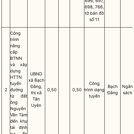
696, 697,
698, 766,
tờ bản đồ
số 11
Công
trình
nâng
cấp
BTNN
và xây
dựng
UBND
HTTN
xã
Bạch
tuyến
Công
Đằng,
Bạch
Ngân
2
đường
0,50
0,50
trình dạng
thị
xã
Đằng
sách
từ đất
tuyến
Tân
ông
Uyên
Nguyễn
Văn Tám
đến khu
tái định
cư ấp