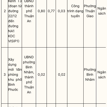
Kênh T3
UBND
(đoạn từ
thành
Công
Phường
Ngân
2
đường
phố
0,80
0,77
0,03
trình dạng
Thuận
sách
22/12
Thuận
tuyến
Giao
đến
An
đường
NA1
KDC
VISIP1)
UBND
Xây
phường
dựng
Bình
mới Văn
Phường
Nhâm,
Ngân
3
phòng
0,02
0,02
Bình
thành
sách
khu phố
Nhâm
phố
Bình
Thuận
Phước
An