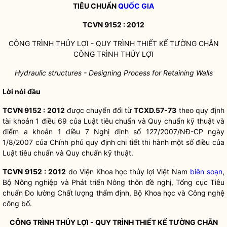
TIÊU CHUẨN
QUỐC GIA
TCVN 9152 : 2012
CÔNG TRÌNH THỦY LỢI - QUY TRÌNH THIẾT KẾ TƯỜNG CHẮN
CÔNG TRÌNH THỦY LỢI
Hydraulic structures - Designing Process for Retaining Walls
Lời nói đầu
TCVN 9152 : 2012
được chuyển đổi từ
TCXD.57-73
theo quy định
tài khoản 1 điều 69 của Luật tiêu chuẩn và Quy chuẩn kỹ thuật và
điểm a khoản 1 điều 7 Nghị định số 127/2007/NĐ-CP ngày
1/8/2007 của Chính phủ quy định chi tiết thi hành một số điều của
Luật tiêu chuẩn và Quy chuẩn kỹ thuật.
TCVN 9152 : 2012
do Viện Khoa học thủy lợi Việt Nam
biên soạn
,
Bộ Nông nghiệp và Phát triển Nông thôn đề nghị, Tổng cục Tiêu
chuẩn Đo lường Chất lượng thẩm định, Bộ Khoa học và Công nghệ
công bố.
CÔNG TRÌNH THỦY LỢI - QUY TRÌNH THIẾT KẾ TƯỜNG CHẮN