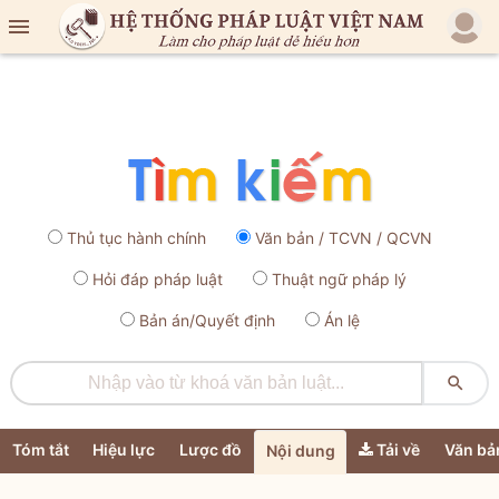

Thủ tục hành chính
Văn bản / TCVN / QCVN
Hỏi đáp pháp luật
Thuật ngữ pháp lý
Bản án/Quyết định
Án lệ

Tóm tắt
Hiệu lực
Lược đồ
Tải về
Văn bả
Nội dung