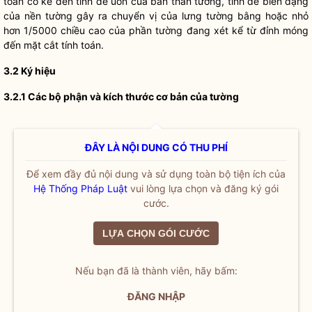
toán có kể đến tính dễ uốn của bản thân tường, tính dễ biến dạng
của nền tường gây ra chuyển vị của lưng tường bằng hoặc nhỏ
hơn 1/5000 chiều cao của phần tường đang xét kể từ đỉnh móng
đến mặt cắt tính toán.
3.2 Ký hiệu
3.2.1 Các bộ phận và kích thước cơ bản của tường
ĐÂY LÀ NỘI DUNG CÓ THU PHÍ
Để xem đầy đủ nội dung và sử dụng toàn bộ tiện ích của
Hệ Thống Pháp Luật
vui lòng lựa chọn và đăng ký gói
cước.
LỰA CHỌN GÓI CƯỚC
Nếu bạn đã là thành viên, hãy bấm:
ĐĂNG NHẬP