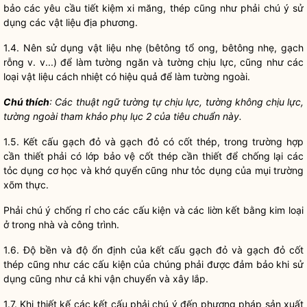
bảo các yêu cầu tiết kiệm xi măng, thép cũng như phải chú ý sử
dụng các vật liệu địa phương.
1.4. Nên sử dụng vật liệu nhẹ (bêtông tổ ong, bêtông nhẹ, gạch
rỗng v. v...) để làm tường ngăn và tường chịu lực, cũng như các
loại vật liệu cách nhiệt có hiệu quả để làm tường ngoài.
Chú thích
: Các thuật ngữ tường tự chịu lực, tường không chịu lực,
tường ngoài tham khảo phụ lục 2 của tiêu chuẩn này.
1.5. Kết cấu gạch đỏ và gạch đỏ có cốt thép, trong trường hợp
cần thiết phải có lớp bảo vệ cốt thép cần thiết để chống lại các
tỏc dụng cơ học và khớ quyển cũng như tỏc dụng của mụi trường
xõm thực.
Phải chú ý chống rỉ cho các cấu kiện và các liờn kết bằng kim loại
ở trong nhà và công trình.
1.6. Độ bền và độ ổn định của kết cấu gạch đỏ và gạch đỏ cốt
thép cũng như các cấu kiện của chúng phải được đảm bảo khi sử
dụng cũng như cả khi vận chuyển và xây lắp.
1.7. Khi thiết kế các kết cấu phải chú ý đến phương pháp sản xuất