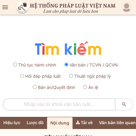

Thủ tục hành chính
Văn bản / TCVN / QCVN
Hỏi đáp pháp luật
Thuật ngữ pháp lý
Bản án/Quyết định
Án lệ

Hiệu lực
Lược đồ
Tải về
Văn bản liên quan
Nội dung