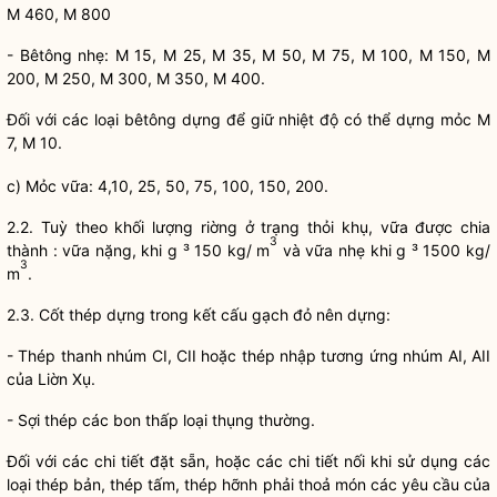
M 460, M 800
- Bêtông nhẹ: M 15, M 25, M 35, M 50, M 75, M 100, M 150, M
200, M 250, M 300, M 350, M 400.
Đối với các loại bêtông dựng để giữ nhiệt độ có thể dựng mỏc M
7, M 10.
c) Mỏc vữa: 4,10, 25, 50, 75, 100, 150, 200.
2.2. Tuỳ theo khối lượng riờng ở trạng thỏi khụ, vữa được chia
3
thành : vữa nặng, khi g ³ 150 kg/ m
và vữa nhẹ khi g ³ 1500 kg/
3
m
.
2.3. Cốt thép dựng trong kết cấu gạch đỏ nên dựng:
- Thép thanh nhúm CI, CII hoặc thép nhập tương ứng nhúm AI, AII
của Liờn Xụ.
- Sợi thép các bon thấp loại thụng thường.
Đối với các chi tiết đặt sẵn, hoặc các chi tiết nối khi sử dụng các
loại thép bản, thép tấm, thép hỡnh phải thoả món các yêu cầu của