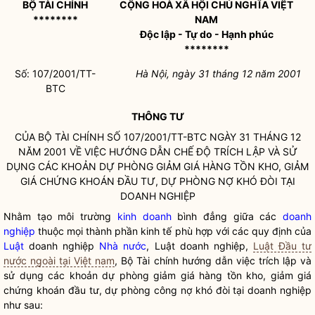
BỘ TÀI CHÍNH
CỘNG HOÀ XÃ HỘI CHỦ NGHĨA VIỆT
********
NAM
Độc lập - Tự do - Hạnh phúc
********
Số: 107/2001/TT-
Hà Nội, ngày 31 tháng 12 năm 2001
BTC
THÔNG TƯ
CỦA BỘ TÀI CHÍNH SỐ 107/2001/TT-BTC NGÀY 31 THÁNG 12
NĂM 2001 VỀ VIỆC HƯỚNG DẪN CHẾ ĐỘ TRÍCH LẬP VÀ SỬ
DỤNG CÁC KHOẢN DỰ PHÒNG GIẢM GIÁ HÀNG TỒN KHO, GIẢM
GIÁ CHỨNG KHOÁN ĐẦU TƯ, DỰ PHÒNG NỢ KHÓ ĐÒI TẠI
DOANH NGHIỆP
Nhằm tạo môi trường
kinh doanh
bình đẳng giữa các
doanh
nghiệp
thuộc mọi thành phần kinh tế phù hợp với các quy định của
Luật
doanh nghiệp
Nhà nước
,
Luật
doanh nghiệp
,
Luật Đầu tư
nước ngoài tại Việt nam
, Bộ Tài chính hướng dẫn việc trích lập và
sử dụng các khoản dự phòng giảm giá hàng tồn kho, giảm giá
chứng khoán đầu tư, dự phòng công nợ khó đòi tại
doanh nghiệp
như sau: