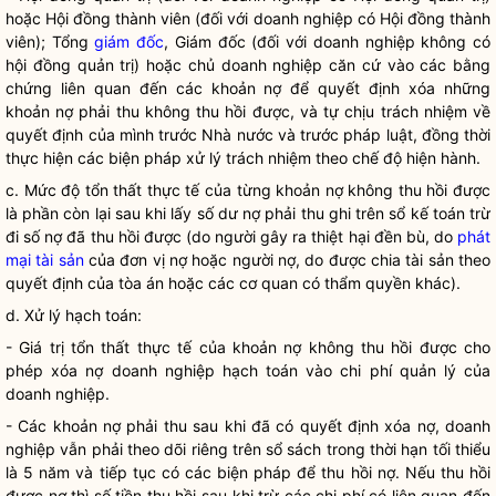
hoặc Hội đồng thành viên (đối với
doanh nghiệp
có Hội đồng thành
viên); Tổng
giám đốc
,
Giám đốc
(đối với
doanh nghiệp
không có
hội đồng quản trị) hoặc chủ
doanh nghiệp
căn cứ vào các bằng
chứng liên quan đến các khoản nợ để quyết định xóa những
khoản nợ phải thu không thu hồi được, và tự chịu trách nhiệm về
quyết định của mình trước
Nhà nước
và trước pháp
luật
, đồng thời
thực hiện các biện pháp xử lý trách nhiệm theo chế độ hiện hành.
c. Mức độ tổn thất thực tế của từng khoản nợ không thu hồi được
là phần còn lại sau khi lấy số dư nợ phải thu ghi trên sổ kế toán trừ
đi số nợ đã thu hồi được (do người gây ra thiệt hại đền bù, do
phát
mại tài sản
của đơn vị nợ hoặc người nợ, do được chia tài sản theo
quyết định của tòa án hoặc các cơ quan có thẩm
quyền
khác).
d. Xử lý hạch toán:
- Giá trị tổn thất thực tế của khoản nợ không thu hồi được cho
phép xóa nợ
doanh nghiệp
hạch toán vào
chi phí
quản lý của
doanh nghiệp
.
- Các khoản nợ phải thu sau khi đã có quyết định xóa nợ,
doanh
nghiệp
vẫn phải theo dõi riêng trên sổ sách trong thời hạn tối thiểu
là 5 năm và tiếp tục có các biện pháp để thu hồi nợ. Nếu thu hồi
được nợ thì số tiền thu hồi sau khi trừ các
chi phí
có liên quan đến