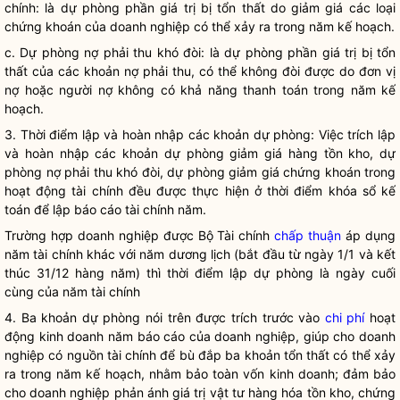
chính: là dự phòng phần giá trị bị tổn thất do giảm giá các loại
chứng khoán của
doanh nghiệp
có thể xảy ra trong năm kế hoạch.
c. Dự phòng nợ phải thu khó đòi: là dự phòng phần giá trị bị tổn
thất của các khoản nợ phải thu, có thể không đòi được do đơn vị
nợ hoặc người nợ không có khả năng thanh toán trong năm kế
hoạch.
3. Thời điểm lập và hoàn nhập các khoản dự phòng: Việc trích lập
và hoàn nhập các khoản dự phòng giảm giá hàng tồn kho, dự
phòng nợ phải thu khó đòi, dự phòng giảm giá chứng khoán trong
hoạt động tài chính đều được thực hiện ở thời điểm khóa sổ kế
toán để lập báo cáo tài chính năm.
Trường hợp
doanh nghiệp
được Bộ Tài chính
chấp thuận
áp dụng
năm tài chính khác với năm dương lịch (bắt đầu từ ngày 1/1 và kết
thúc 31/12 hàng năm) thì thời điểm lập dự phòng là ngày cuối
cùng của năm tài chính
4. Ba khoản dự phòng nói trên được trích trước vào
chi phí
hoạt
động
kinh doanh
năm báo cáo của
doanh nghiệp
, giúp cho
doanh
nghiệp
có nguồn tài chính để bù đắp ba khoản tổn thất có thể xảy
ra trong năm kế hoạch, nhằm bảo toàn vốn
kinh doanh
; đảm bảo
cho
doanh nghiệp
phản ánh giá trị vật tư hàng hóa tồn kho, chứng