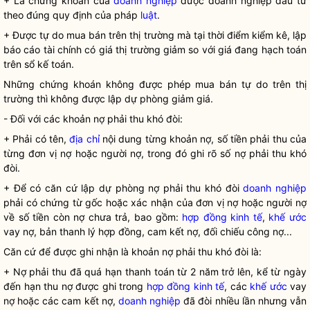
+ Là chứng khoán của
doanh nghiệp
được
doanh nghiệp
đầu tư
theo đúng quy định của pháp
luật
.
+ Được tự do mua bán trên thị trường mà tại thời điểm kiểm kê, lập
báo cáo tài chính có giá thị trường giảm so với giá đang hạch toán
trên sổ kế toán.
Những chứng khoán không được phép mua bán tự do trên thị
trường thì không được lập dự phòng giảm giá.
- Đối với các khoản nợ phải thu khó đòi:
+ Phải có tên,
địa chỉ
nội dung từng khoản nợ, số tiền phải thu của
từng đơn vị nợ hoặc người nợ, trong đó ghi rõ số nợ phải thu khó
đòi.
+ Để có căn cứ lập dự phòng nợ phải thu khó đòi
doanh nghiệp
phải có chứng từ gốc hoặc xác nhận của đơn vị nợ hoặc người nợ
về số tiền còn nợ chưa trả, bao gồm:
hợp đồng kinh tế
,
khế ước
vay nợ, bản thanh lý hợp đồng, cam kết nợ, đối chiếu công nợ...
Căn cứ để được ghi nhận là khoản nợ phải thu khó đòi là:
+ Nợ phải thu đã quá hạn thanh toán từ 2 năm trở lên, kể từ ngày
đến hạn thu nợ được ghi trong
hợp đồng kinh tế
, các
khế ước
vay
nợ hoặc các cam kết nợ,
doanh nghiệp
đã đòi nhiều lần nhưng vẫn