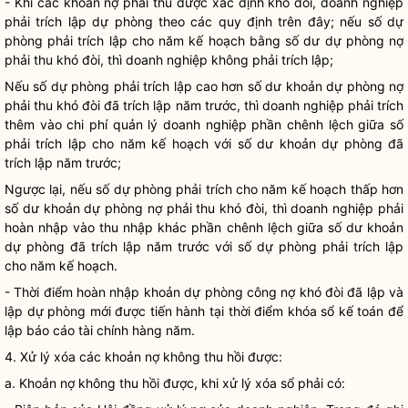
- Khi các khoản nợ phải thu được xác định khó đòi,
doanh nghiệp
phải trích lập dự phòng theo các quy định trên đây; nếu số dự
phòng phải trích lập cho năm kế hoạch bằng số dư dự phòng nợ
phải thu khó đòi, thì
doanh nghiệp
không phải trích lập;
Nếu số dự phòng phải trích lập cao hơn số dư khoản dự phòng nợ
phải thu khó đòi đã trích lập năm trước, thì
doanh nghiệp
phải trích
thêm vào
chi phí
quản lý
doanh nghiệp
phần chênh lệch giữa số
phải trích lập cho năm kế hoạch với số dư khoản dự phòng đã
trích lập năm trước;
Ngược lại, nếu số dự phòng phải trích cho năm kế hoạch thấp hơn
số dư khoản dự phòng nợ phải thu khó đòi, thì
doanh nghiệp
phải
hoàn nhập vào thu nhập khác phần chênh lệch giữa số dư khoản
dự phòng đã trích lập năm trước với số dự phòng phải trích lập
cho năm kế hoạch.
- Thời điểm hoàn nhập khoản dự phòng công nợ khó đòi đã lập và
lập dự phòng mới được tiến hành tại thời điểm khóa sổ kế toán để
lập báo cáo tài chính hàng năm.
4. Xử lý xóa các khoản nợ không thu hồi được:
a. Khoản nợ không thu hồi được, khi xử lý xóa sổ phải có: