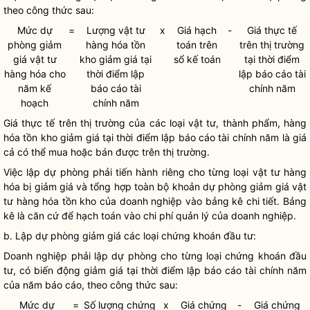
theo công thức sau:
Mức dự
=
Lượng vật tư
x
Giá hạch
-
Giá thực tế
phòng giảm
hàng hóa tồn
toán trên
trên thị trường
giá vật tư
kho giảm giá tại
sổ kế toán
tại thời điểm
hàng hóa cho
thời điểm lập
lập báo cáo tài
năm kế
báo cáo tài
chính năm
hoạch
chính năm
Giá thực tế trên thị trường của các loại vật tư, thành phẩm, hàng
hóa tồn kho giảm giá tại thời điểm lập báo cáo tài chính năm là giá
cả có thể mua hoặc bán được trên thị trường.
Việc lập dự phòng phải tiến hành riêng cho từng loại vật tư hàng
hóa bị giảm giá và tổng hợp toàn bộ khoản dự phòng giảm giá vật
tư hàng hóa tồn kho của
doanh nghiệp
vào bảng kê chi tiết. Bảng
kê là căn cứ để hạch toán vào
chi phí
quản lý của
doanh nghiệp
.
b. Lập dự phòng giảm giá các loại chứng khoán đầu tư:
Doanh nghiệp
phải lập dự phòng cho từng loại chứng khoán đầu
tư, có biến động giảm giá tại thời điểm lập báo cáo tài chính năm
của năm báo cáo, theo công thức sau:
Mức dự
=
Số lượng chứng
x
Giá chứng
-
Giá chứng