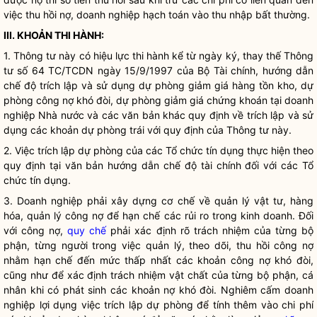
việc thu hồi nợ,
doanh nghiệp
hạch toán vào thu nhập bất thường.
III. KHOẢN THI HÀNH:
1. Thông tư này có hiệu lực thi hành kể từ ngày ký, thay thế Thông
tư số 64 TC/TCDN ngày 15/9/1997 của Bộ Tài chính, hướng dẫn
chế độ trích lập và sử dụng dự phòng giảm giá hàng tồn kho, dự
phòng công nợ khó đòi, dự phòng giảm giá chứng khoán tại
doanh
nghiệp
Nhà nước
và các văn bản khác quy định về trích lập và sử
dụng các khoản dự phòng trái với quy định của Thông tư này.
2. Việc trích lập dự phòng của các Tổ chức tín dụng thực hiện theo
quy định tại văn bản hướng dẫn chế độ tài chính đối với các Tổ
chức tín dụng.
3.
Doanh nghiệp
phải xây dựng cơ chế về quản lý vật tư, hàng
hóa, quản lý công nợ để hạn chế các rủi ro trong
kinh doanh
. Đối
với công nợ,
quy chế
phải xác định rõ trách nhiệm của từng bộ
phận, từng người trong việc quản lý, theo dõi, thu hồi công nợ
nhằm hạn chế đến mức thấp nhất các khoản công nợ khó đòi,
cũng như để xác định trách nhiệm vật chất của từng bộ phận, cá
nhân khi có phát sinh các khoản nợ khó đòi. Nghiêm cấm
doanh
nghiệp
lợi dụng việc trích lập dự phòng để tính thêm vào
chi phí