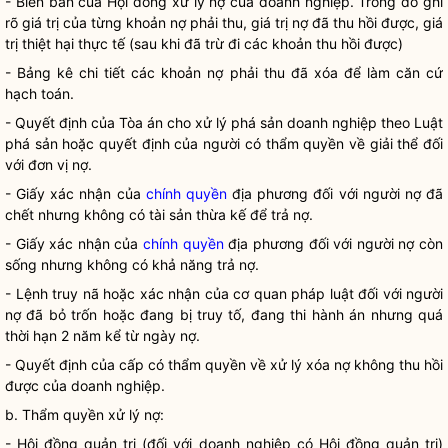
- Biên bản của Hội đồng xử lý nợ của
doanh nghiệp
. Trong đó ghi
rõ giá trị của từng khoản nợ phải thu, giá trị nợ đã thu hồi được, giá
trị thiệt hại thực tế (sau khi đã trừ đi các khoản thu hồi được)
- Bảng kê chi tiết các khoản nợ phải thu đã xóa để làm căn cứ
hạch toán.
- Quyết định của Tòa án cho xử lý phá sản
doanh nghiệp
theo Luật
phá sản hoặc quyết định của người có thẩm
quyền
về giải thể đối
với đơn vị nợ.
- Giấy xác nhận của
chính quyền
địa phương đối với người nợ đã
chết nhưng không có tài sản thừa kế để trả nợ.
- Giấy xác nhận của
chính quyền
địa phương đối với người nợ còn
sống nhưng không có khả năng trả nợ.
- Lệnh truy nã hoặc xác nhận của cơ quan pháp
luật
đối với người
nợ đã bỏ trốn hoặc đang bị truy tố, đang thi hành án nhưng quá
thời hạn 2 năm kể từ ngày nợ.
- Quyết định của cấp có thẩm
quyền
về xử lý xóa nợ không thu hồi
được của
doanh nghiệp
.
b. Thẩm
quyền
xử lý nợ:
- Hội đồng quản trị (đối với
doanh nghiệp
có Hội đồng quản trị)