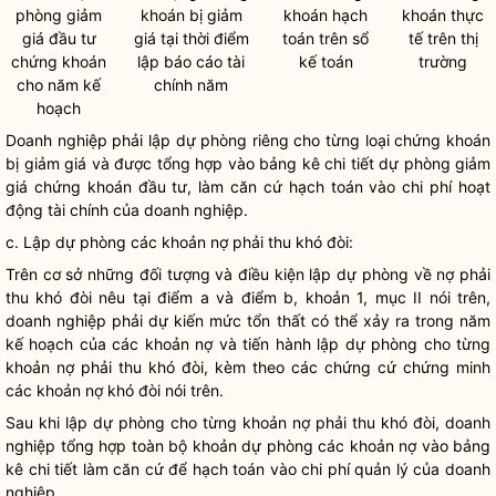
phòng giảm
khoán bị giảm
khoán hạch
khoán thực
giá đầu tư
giá tại thời điểm
toán trên sổ
tế trên thị
chứng khoán
lập báo cáo tài
kế toán
trường
cho năm kế
chính năm
hoạch
Doanh nghiệp
phải lập dự phòng riêng cho từng loại chứng khoán
bị giảm giá và được tổng hợp vào bảng kê chi tiết dự phòng giảm
giá chứng khoán đầu tư, làm căn cứ hạch toán vào
chi phí
hoạt
động tài chính của
doanh nghiệp
.
c. Lập dự phòng các khoản nợ phải thu khó đòi:
Trên cơ sở những đối tượng và điều kiện lập dự phòng về nợ phải
thu khó đòi nêu tại điểm a và điểm b, khoản 1, mục II nói trên,
doanh nghiệp
phải dự kiến mức tổn thất có thể xảy ra trong năm
kế hoạch của các khoản nợ và tiến hành lập dự phòng cho từng
khoản nợ phải thu khó đòi, kèm theo các chứng cứ chứng minh
các khoản nợ khó đòi nói trên.
Sau khi lập dự phòng cho từng khoản nợ phải thu khó đòi,
doanh
nghiệp
tổng hợp toàn bộ khoản dự phòng các khoản nợ vào bảng
kê chi tiết làm căn cứ để hạch toán vào
chi phí
quản lý của
doanh
nghiệp
.