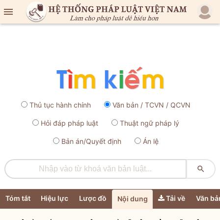

Thủ tục hành chính
Văn bản / TCVN / QCVN
Hỏi đáp pháp luật
Thuật ngữ pháp lý
Bản án/Quyết định
Án lệ

Tóm tắt
Hiệu lực
Lược đồ
Tải về
Văn bả
Nội dung