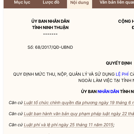
Mục lục
Lược đồ
Văn bản liên qua
Nội dung
ỦY BAN
NHÂN DÂN
CỘNG H
TỈNH NINH THUẬN
-------
Số: 68/2017/QĐ-UBND
QUYẾT ĐỊNH
QUY ĐỊNH MỨC THU, NỘP, QUẢN LÝ VÀ SỬ DỤNG
LỆ PHÍ
CẤ
NGOÀI LÀM VIỆC TẠI TỈNH
ỦY BAN
NHÂN DÂN
TỈNH N
Căn cứ
Luật tổ chức chính quyền địa phương ngày 19 tháng 6
Căn cứ
Luật ban hành văn bản quy phạm pháp luật ngày 22 th
Căn cứ
Luật phí và lệ phí ngày 25 tháng 11 năm 2015
;