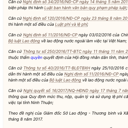
Căn cứ
Nghị định số 34/2016/NĐ-CP ngày 14 tháng 5 năm 20
biện pháp thi hành
Luật ban hành văn bản quy phạm pháp luật
;
Căn cứ
Nghị định số 120/2016/NĐ-CP ngày 23 tháng 8 năm 20
thi hành một số điều của
Luật phí và lệ phí
;
Căn cứ
Nghị định số 11/2016/NĐ-CP
ngày 03/02/2016 của Chính
Bộ luật Lao động
về lao động nước ngoài làm việc tại Việt Nam;
Căn cứ
Thông tư số 250/2016/TT-BTC ngày 11 tháng 11 năm 
thuộc thẩm
quyền
quyết định của Hội đồng
nhân dân
tỉnh, thàn
Căn cứ
Thông tư số 40/2016/TT-BLĐTBXH
ngày 25/10/2016 củ
dẫn thi hành một số điều của
Nghị định số 11/2016/NĐ-CP
ngày
hành một số điều của
Bộ luật Lao động
về lao động nước ngoài l
Căn cứ
Nghị quyết số 16/2017/NQ-HĐND ngày 17 tháng 7 nă
thông qua Quy định mức thu, nộp, quản lý và sử dụng
lệ phí
cấ
việc tại tỉnh Ninh Thuận;
Theo đề nghị của Giám đốc Sở Lao động - Thương binh và Xã 
tháng 8 năm 2017.