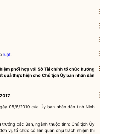
⋮
⋮
⋮
⋮
áp
luật
.
⋮
hiệm phối hợp với Sở Tài chính tổ chức hướng
kết quả thực hiện cho Chủ tịch Ủy ban
nhân dân
⋮
2017.
gày 08/6/2010 của Ủy ban
nhân dân
tỉnh Ninh
 trưởng các Ban, ngành thuộc tỉnh; Chủ tịch Ủy
n vị, tổ chức có liên quan chịu trách nhiệm thi