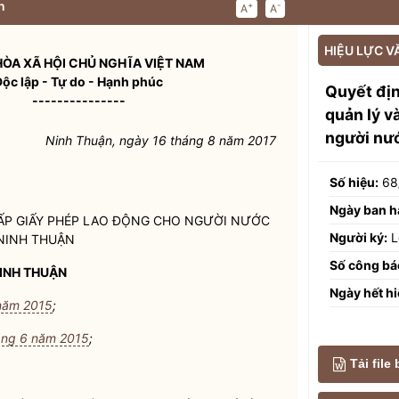
n
+
-
A
A
HIỆU LỰC V
ÒA XÃ HỘI CHỦ NGHĨA VIỆT NAM
Độc lập - Tự do - Hạnh phúc
Quyết đị
---------------
quản lý v
người nướ
Ninh Thuận, ngày 16 tháng 8 năm 2017
Số hiệu:
68
Ngày ban h
P GIẤY PHÉP LAO ĐỘNG CHO NGƯỜI NƯỚC
Người ký:
L
 NINH THUẬN
Số công bá
INH THUẬN
Ngày hết hi
 năm 2015
;
áng 6 năm 2015
;
Tải file