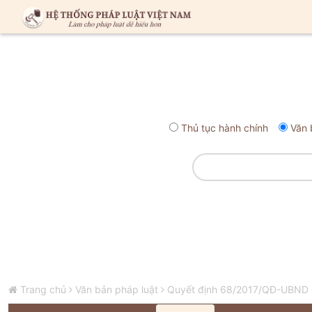
Thủ tục hành chính
Văn 
Trang chủ
Văn bản pháp luật
Quyết định 68/2017/QĐ-UBND quy