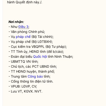
hành Quyết định này./.
Nơi nhận:
- Như
Điều 3
;
- Văn phòng Chính phủ;
- Vụ
pháp chế
(Bộ Tài chính);
- Vụ
pháp chế
(Bộ LĐTBXH);
- Cục kiểm tra VBQPPL (Bộ Tư pháp);
- TT Tỉnh ủy, HĐND tỉnh (để b/cáo);
- Đoàn đại biểu
Quốc hội
tỉnh Ninh Thuận;
- UBMTTQ VN tỉnh;
- Chủ tịch, các PCT UBND tỉnh;
- TT HĐND huyện, thành phố;
- Trung tâm
Công báo
tỉnh;
- Cổng thông tin điện tử tỉnh.
- VPUB: LĐVP, CV;
- Lưu VT, KGVX. NVT.