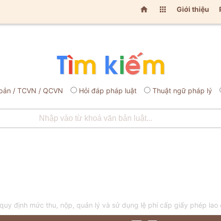


Giới thiệu
bản / TCVN / QCVN
Hỏi đáp pháp luật
Thuật ngữ pháp lý
 định mức thu, nộp, quản lý và sử dụng lệ phí cấp giấy phép lao đ