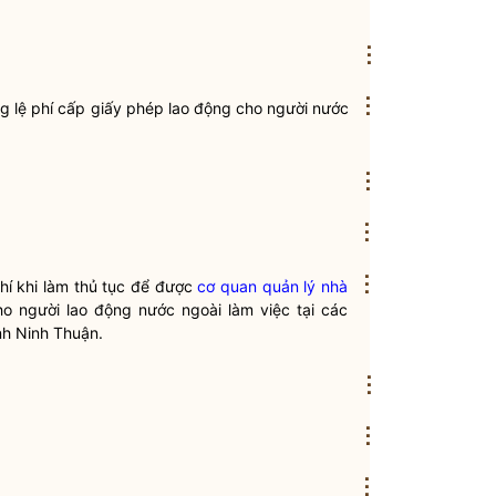
⋮
⋮
ng
lệ phí
cấp giấy phép lao động cho người nước
⋮
⋮
⋮
hí
khi làm thủ tục để được
cơ quan quản lý nhà
o người lao động nước ngoài làm việc tại các
nh Ninh Thuận.
⋮
⋮
⋮