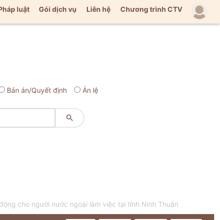
Pháp luật
Gói dịch vụ
Liên hệ
Chương trình CTV
Bản án/Quyết định
Án lệ

ộng cho người nước ngoài làm việc tại tỉnh Ninh Thuận