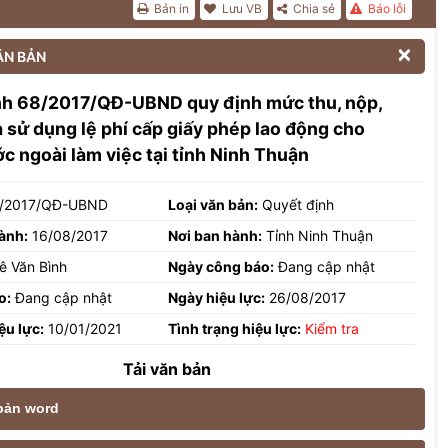
Bản in
Lưu VB
Chia sẻ
Báo lỗi

ĂN BẢN
nh 68/2017/QĐ-UBND quy định mức thu, nộp,
à sử dụng lệ phí cấp giấy phép lao động cho
c ngoài làm việc tại tỉnh Ninh Thuận
/2017/QĐ-UBND
Loại văn bản:
Quyết định
ành:
16/08/2017
Nơi ban hành:
Tỉnh Ninh Thuận
ê Văn Bình
Ngày công báo:
Đang cập nhật
o:
Đang cập nhật
Ngày hiệu lực:
26/08/2017
ệu lực:
10/01/2021
Tình trạng hiệu lực:
Kiểm tra
Tải văn bản
 bản word