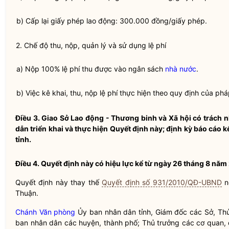
b) Cấp lại giấy phép lao động: 300.000 đồng/giấy phép.
2. Chế độ thu, nộp, quản lý và sử dụng
lệ phí
a) Nộp 100%
lệ phí
thu được vào ngân sách
nhà nước
.
b) Việc kê khai, thu, nộp
lệ phí
thực hiện theo quy định của ph
Điều 3.
Giao Sở Lao động - Thương binh và Xã hội có trách n
dẫn triển khai và thực hiện Quyết định này; định kỳ báo cáo 
tỉnh.
Điều 4.
Quyết định này có hiệu lực kể từ ngày 26 tháng 8 năm 
Quyết định này thay thế
Quyết định số 931/2010/QĐ-UBND
n
Thuận.
Chánh Văn phòng
Ủy ban
nhân dân
tỉnh, Giám đốc các Sở, Thủ
ban
nhân dân
các huyện, thành phố; Thủ trưởng các cơ quan, đơ