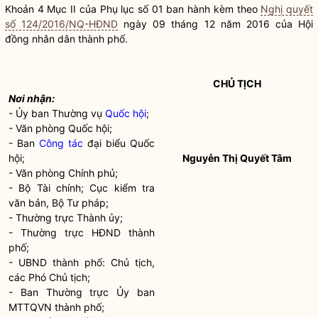
Khoản 4 Mục II của Phụ lục số 01 ban hành kèm theo
Nghị quyết
số 124/2016/NQ-HĐND
ngày 09 tháng 12 năm 2016 của Hội
đồng
nhân dân
thành phố.
CHỦ TỊCH
Nơi nhận:
- Ủy ban Thường vụ
Quốc hội
;
- Văn phòng
Quốc hội
;
- Ban
Công tác
đại biểu
Quốc
hội
;
Nguyễn Thị Quyết Tâm
- Văn phòng Chính phủ;
- Bộ Tài chính; Cục kiểm tra
văn bản, Bộ Tư pháp;
- Thường trực Thành ủy;
- Thường trực HĐND thành
phố;
- UBND thành phố: Chủ tịch,
các Phó Chủ tịch;
- Ban Thường trực Ủy ban
MTTQVN thành phố;