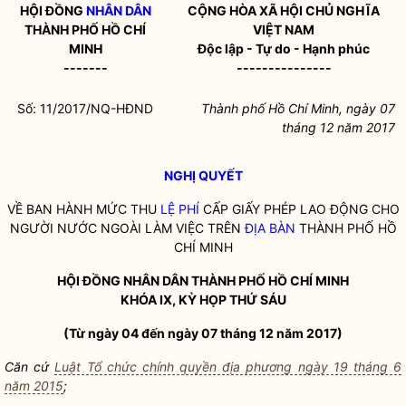
HỘI ĐỒ
NG
NHÂN DÂN
CỘNG HÒA XÃ HỘI CHỦ NGHĨA
THÀNH PHỐ HỒ CHÍ
VIỆT NAM
MINH
Độc lập - Tự do - Hạnh phúc
-------
---------------
Số: 11/2017/NQ-HĐND
Thành phố Hồ Chí Minh
, ngày 07
tháng 12
năm 2017
NGHỊ QUYẾT
VỀ BAN HÀNH MỨC THU
LỆ PHÍ
CẤP GIẤY PHÉP LAO ĐỘNG CHO
NGƯỜI NƯỚC NGOÀI LÀM VIỆC TRÊN
ĐỊA BÀN
THÀNH PHỐ HỒ
CHÍ MINH
HỘI ĐỒNG
NHÂN DÂN
THÀNH PHỐ HỒ CHÍ MINH
KHÓA IX, KỲ HỌP THỨ SÁU
(Từ ngày 04 đến ngày 07 tháng 12 năm 2017)
Căn cứ
Luật Tổ chức chính quyền địa phương ngày 19 tháng 6
năm 2015
;