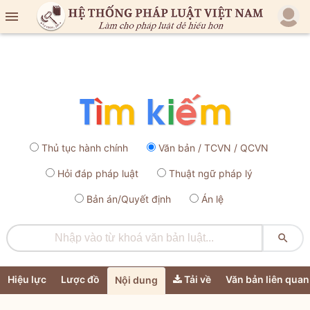

Thủ tục hành chính
Văn bản / TCVN / QCVN
Hỏi đáp pháp luật
Thuật ngữ pháp lý
Bản án/Quyết định
Án lệ

Hiệu lực
Lược đồ
Tải về
Văn bản liên quan
Nội dung