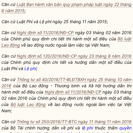
Căn cứ
Luật Ban hành văn bản quy phạm pháp luật ngày 22 tháng
6 năm 2015
;
Căn cứ Luật Phí
và
Lệ phí
ngày 25 tháng 11 năm 2015;
Că
n cứ
Nghị định số 11/2016/NĐ-CP
ngày 03 tháng 02 năm 2016
của Chính phủ quy định chi tiết thi hành một số điều của
Bộ luật
Lao động
về lao động nước ngoài làm việc tại Việt Nam;
Căn cứ
Nghị định số 120/2016/NĐ-CP ngày 23 tháng 8 năm 2016
của Chính phủ quy định chi tiết và hướng dẫn một số điều của
Luật Phí
và
Lệ phí
;
Căn cứ
Thông tư số 40/2016/TT-BLĐTBXH ngày 25 tháng 10 năm
2016
của Bộ Lao động
- Thương
binh và Xã hội hướng dẫn
thi
hành một số điều của
Nghị định số 11/2016/NĐ-CP
ngày 03 tháng
02 năm 2016 của Chính phủ quy định chi tiết thi hành một số điều
của
Bộ luật Lao động
về lao động nước ngoài làm việc tại Việt
Nam;
Căn cứ
Thông tư số 250/2016/TT-BTC ngày 11 tháng 11 năm 2016
của Bộ Tài chính hướng dẫn về phí và
lệ phí
thuộc thẩm
quyền