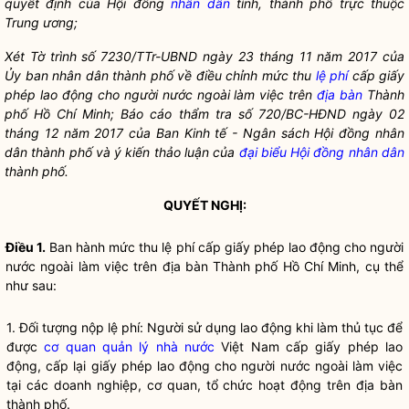
quyết định của Hội đồng
nhân dân
tỉnh, thành phố trực thuộc
Trung ương;
Xét Tờ trình số 7230/TTr-UBND ngày 23 tháng 11 năm 2017 của
Ủy ban nhân dân thành phố về điều chỉnh mức thu
lệ phí
cấp giấy
phép lao động cho người nước ngoài làm việc trên
địa bàn
Thành
phố Hồ Chí
Minh; Báo cá
o thẩm tra số
720/BC-HĐND ngày 02
tháng 12 năm 2017 của Ban Ki
nh tế
- Ngân sách Hội đồng nhân
dân thành phố và ý kiến thảo luận của
đại biểu Hội đồng nhân dân
thành phố.
QUYẾT NGHỊ:
Điều 1.
Ban hành mức thu
lệ phí
cấp giấy phép lao động cho người
nước ngoài làm việc trên
địa bàn
Thành phố Hồ Chí Minh, cụ thể
như sau:
1. Đối tượng nộp
lệ phí
: Người sử dụng lao động khi làm thủ tục để
được
cơ quan quản lý nhà nước
Việt Nam cấp giấy phép lao
động, cấp lại giấy phép lao động cho người nước ngoài làm việc
tại các doanh nghiệp, cơ quan, tổ chức hoạt động trên
địa bàn
thành phố.