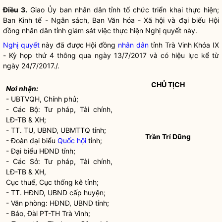
Điều 3.
Giao Ủy ban nhân dân tỉnh tổ chức triển khai thực hiện;
Ban Kinh tế - Ngân sách, Ban Văn hóa - Xã hội và
đại biểu Hội
đồng nhân dân
tỉnh giám sát việc thực hiện
Nghị quyết
này.
Nghị quyết
này đã được Hội đồng
nhân dân
tỉnh Trà Vinh Khóa IX
- Kỳ họp thứ 4 thông qua ngày 13/7/2017 và có hiệu lực kể từ
ngày 24/7/2017./.
CHỦ TỊCH
Nơi nhận:
- UBTVQH, Chính phủ;
- Các Bộ: Tư pháp, Tài chính,
LĐ-TB & XH;
- TT. TU, UBND, UBMTTQ tỉnh;
Trần Trí Dũng
- Đoàn đại biểu
Quốc hội
tỉnh;
- Đại biểu HĐND tỉnh;
- Các Sở: Tư pháp, Tài chính,
LĐ-TB & XH,
Cục thuế, Cục thống kê tỉnh;
- TT. HĐND, UBND cấp huyện;
- Văn phòng: HĐND, UBND tỉnh;
- Báo, Đài PT-TH Trà Vinh;