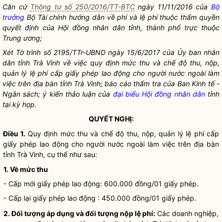
Căn cứ
Thông tư số 250/2016/TT-BTC
ngày 11/11/2016 của
Bộ
trưởng
Bộ Tài chính hướng dẫn về phí và
lệ phí
thuộc thẩm
quyền
quyết định của Hội đồng
nhân dân
tỉnh, thành phố trực thuộc
Trung ương;
Xét Tờ trình số 2195/TTr-UBND ngày 15/6/2017 của Ủy ban nhân
dân tỉnh Trà Vinh về việc quy định mức thu và chế độ thu, nộp,
quản lý
lệ phí
cấp giấy phép lao động cho người nước ngoài làm
việc trên
địa bàn
tỉnh Trà Vinh; báo cáo thẩm tra của Ban Kinh tế -
Ngân sách; ý kiến thảo luận của
đại biểu Hội đồng nhân dân
tỉnh
tại kỳ họp.
QUYẾT NGHỊ:
Điều 1.
Quy định mức thu và chế độ thu, nộp, quản lý
lệ phí
cấp
giấy phép lao động cho người nước ngoài làm việc trên
địa bàn
tỉnh Trà Vinh, cụ thể như sau:
1. Về mức thu
- Cấp mới giấy phép lao động: 600.000 đồng/01 giấy phép.
- Cấp lại giấy phép lao động : 450.000 đồng/01 giấy phép.
2. Đối tượng áp dụng và đối tượng nộp
lệ phí
:
Các doanh nghiệp,