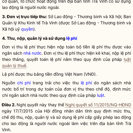
cơ quan, tổ chức hoạt động trên
địa bàn
tỉnh Trà Vinh có sử dụng
lao động là người nước ngoài.
3. Đơn vị trực tiếp thu:
Sở Lao động - Thương binh và Xã hội; Ban
Quản lý Khu Kinh tế Trà Vinh (được Sở Lao động - Thương binh và
Xã hội uỷ
quyền
).
4. T
hu, nộp, quản lý và sử dụng
lệ phí
Đơn vị thu
lệ phí
thực hiện nộp toàn bộ tiền
lệ phí
thu được vào
ngân sách
nhà nước
. Đơn vị thu
lệ phí
thực hiện kê khai, nộp
lệ phí
theo tháng, quyết toán
lệ phí
năm theo quy định của pháp
luật
quản lý thuế
.
Lệ phí
được thu bằng tiền đồng Việt Nam (VNĐ).
Nguồn
chi phí
trang trải cho việc thu
lệ phí
do ngân sách
nhà
nước
bố trí trong dự toán của đơn vị thu theo chế độ, định mức
chi ngân sách
nhà nước
theo quy định của pháp
luật
.
Điều 2.
Nghị quyết
này thay thế
Nghị quyết số 11/2015/NQ-HĐND
ngày 17/7/2015 của Hội đồng
nhân dân
tỉnh quy định mức thu,
chế độ thu, nộp, quản lý và sử dụng
lệ phí
cấp giấy phép lao động
cho lao động là người nước ngoài làm việc trên
địa bàn
tỉnh Trà
Vinh.