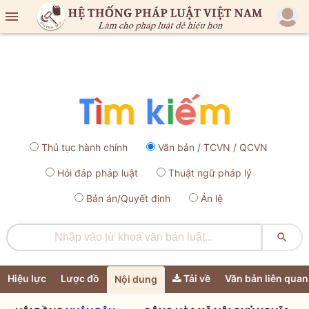

Thủ tục hành chính
Văn bản / TCVN / QCVN
Hỏi đáp pháp luật
Thuật ngữ pháp lý
Bản án/Quyết định
Án lệ

Hiệu lực
Lược đồ
Tải về
Văn bản liên quan
Nội dung