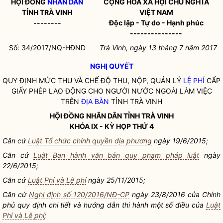
HỘI ĐỒNG
NHÂN DÂN
CỘNG HÒA XÃ HỘI CHỦ NGHĨA
TỈNH TRÀ VINH
VIỆT NAM
--------
Độc lập - Tự do - Hạnh phúc
---------------
Số: 34/2017/NQ-HĐND
Trà Vinh, ngày 13 tháng 7 năm 2017
NGHỊ QUYẾT
QUY ĐỊNH MỨC THU VÀ CHẾ ĐỘ THU, NỘP, QUẢN LÝ
LỆ PHÍ
CẤP
GIẤY PHÉP LAO ĐỘNG CHO NGƯỜI NƯỚC NGOÀI LÀM VIỆC
TRÊN
ĐỊA BÀN
TỈNH TRÀ VINH
HỘI ĐỒNG
NHÂN DÂN
TỈNH TRÀ VINH
KHÓA IX - KỲ HỌP THỨ 4
Căn cứ
Luật Tổ chức chính quyền địa phương
ngày 19/6/2015;
Căn cứ
Luật Ban hành văn bản quy phạm pháp luật
ngày
22/6/2015;
Căn cứ
Luật Phí và Lệ phí
ngày 25/11/2015;
Căn cứ
Nghị định số 120/2016/NĐ-CP
ngày 23/8/2016 của Chính
phủ quy định chi tiết và hướng dẫn thi hành một số điều của
Luật
Phí và Lệ phí
;