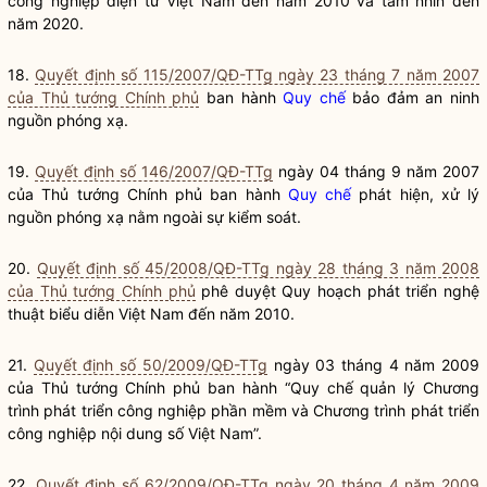
công nghiệp điện tử Việt Nam đến năm 2010 và tầm nhìn đến
năm 2020.
18.
Quyết định số 115/2007/QĐ-TTg ngày 23 tháng 7 năm 2007
của Thủ tướng Chính phủ
ban hành
Quy chế
bảo đảm an ninh
nguồn phóng xạ.
19.
Quyết định số 146/2007/QĐ-TTg
ngày 04 tháng 9 năm 2007
của Thủ tướng Chính phủ ban hành
Quy chế
phát hiện, xử lý
nguồn phóng xạ nằm ngoài sự kiểm soát.
20.
Quyết định số 45/2008/QĐ-TTg ngày 28 tháng 3 năm 2008
của Thủ tướng Chính phủ
phê duyệt Quy hoạch phát triển nghệ
thuật biểu diễn Việt Nam đến năm 2010.
21.
Quyết định số 50/2009/QĐ-TTg
ngày 03 tháng 4 năm 2009
của Thủ tướng Chính phủ ban hành “
Quy chế
quản lý
Chương
trình phát triển công nghiệp phần mềm và
Chương
trình phát triển
công nghiệp nội dung số Việt Nam”.
22.
Quyết định số 62/2009/QĐ-TTg ngày 20 tháng 4 năm 2009