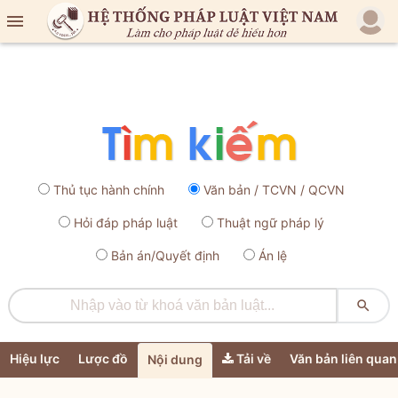

Thủ tục hành chính
Văn bản / TCVN / QCVN
Hỏi đáp pháp luật
Thuật ngữ pháp lý
Bản án/Quyết định
Án lệ

Hiệu lực
Lược đồ
Tải về
Văn bản liên quan
Nội dung