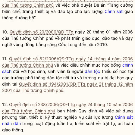
của Thủ tướng Chính phủ
về việc phê duyệt Đề án “Tăng cường
biên chế, trang thiết bị và đào tạo cho lực lượng
Cảnh sát
giao
thông đường bộ”.
10.
Quyết định số 20/2006/QĐ-TTg
ngày 20 tháng 01 năm 2006
của Thủ tướng Chính phủ về phát triển giáo dục, đào tạo và dạy
nghề vùng đồng bằng sông Cửu Long đến năm 2010.
11.
Quyết định số 82/2006/QĐ-TTg ngày 14 tháng 4 năm 2006
của Thủ tướng Chính phủ
về việc điều chỉnh mức học bổng
chính
sách
đối với học sinh, sinh viên là người
dân tộc
thiểu số học tại
các trường phổ thông
dân tộc
nội trú và trường dự bị đại học quy
định tại
Quyết định số 194/2001/QĐ-TTg ngày 21 tháng 12 năm
2001 của Thủ tướng Chính phủ
.
12.
Quyết định số 238/2006/QĐ-TTg ngày 24 tháng 10 năm 2006
của Thủ tướng Chính phủ
ban hành Quy định về việc sử dụng
phương tiện, thiết bị kỹ thuật nghiệp vụ của lực lượng
Cảnh sát
nhân dân
trong hoạt động tuần tra, kiểm soát về trật tự, an toàn
giao thông.