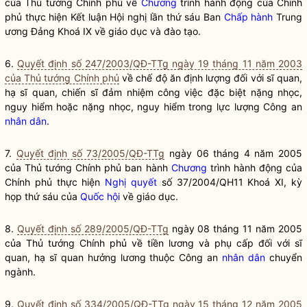
của Thủ tướng Chính phủ về
Chương
trình hành động của Chính
phủ thực hiện Kết luận Hội nghị lần thứ sáu Ban
Chấp hành
Trung
ương Đảng Khoá IX về giáo dục và đào tạo.
6.
Quyết định số 247/2003/QĐ-TTg ngày 19 tháng 11 năm 2003
của Thủ tướng Chính phủ
về chế độ ăn định lượng đối với sĩ quan,
hạ sĩ quan, chiến sĩ đảm nhiệm công việc đặc biệt nặng nhọc,
nguy hiểm hoặc nặng nhọc, nguy hiểm trong lực lượng Công an
nhân dân
.
7.
Quyết định số 73/2005/QĐ-TTg
ngày 06 tháng 4 năm 2005
của Thủ tướng Chính phủ ban hành
Chương
trình hành động của
Chính phủ thực hiện
Nghị quyết
số 37/2004/QH11 Khoá XI, kỳ
họp thứ sáu của
Quốc hội
về giáo dục.
8.
Quyết định số 289/2005/QĐ-TTg
ngày 08 tháng 11 năm 2005
của Thủ tướng Chính phủ về tiền lương và phụ cấp đối với sĩ
quan, hạ sĩ quan hưởng lương thuộc Công an
nhân dân
chuyển
ngành.
9.
Quyết định số 334/2005/QĐ-TTg ngày 15 tháng 12 năm 2005