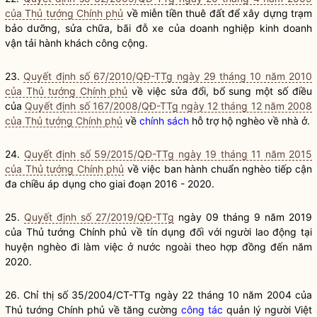
của Thủ tướng Chính phủ
về miễn tiền thuê đất để xây dựng trạm
bảo dưỡng, sửa chữa, bãi đỗ xe của doanh nghiệp kinh doanh
vận tải hành khách công cộng.
23.
Quyết định số 67/2010/QĐ-TTg ngày 29 tháng 10 năm 2010
của Thủ tướng Chính phủ
về việc sửa đổi, bổ sung một số điều
của
Quyết định số 167/2008/QĐ-TTg ngày 12 tháng 12 năm 2008
của Thủ tướng Chính phủ
về
chính sách
hỗ trợ hộ nghèo về nhà ở.
24.
Quyết định số 59/2015/QĐ-TTg ngày 19 tháng 11 năm 2015
của Thủ tướng Chính phủ
về việc ban hành chuẩn nghèo tiếp cận
đa chiều áp dụng cho giai đoạn 2016 - 2020.
25.
Quyết định số 27/2019/QĐ-TTg
ngày 09 tháng 9 năm 2019
của Thủ tướng Chính phủ về tín dụng đối với người lao động tại
huyện nghèo đi làm việc ở nước ngoài theo hợp đồng đến năm
2020.
26. Chỉ thị số 35/2004/CT-TTg ngày 22 tháng 10 năm 2004 của
Thủ tướng Chính phủ về tăng cường
công tác
quản lý người Việt