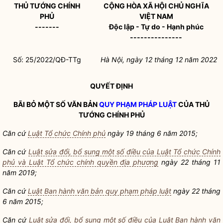
THỦ TƯỚNG CHÍNH
CỘNG HÒA XÃ HỘI CHỦ NGHĨA
PHỦ
VIỆT NAM
-------
Độc lập - Tự do - Hạnh phúc
---------------
Số: 25/2022/QĐ-TTg
Hà Nội, ngày 12 tháng 12 năm 2022
QUYẾT ĐỊNH
BÃI BỎ MỘT SỐ VĂN BẢN
QUY PHẠM PHÁP LUẬT
CỦA THỦ
TƯỚNG CHÍNH PHỦ
Căn cứ
Luật Tổ chức Chính phủ
ngày 19 tháng 6 năm 2015;
Căn cứ
Luật sửa đổi, bổ sung một số điều của Luật Tổ chức Chính
phủ và Luật Tổ chức chính quyền địa phương
ngày 22 tháng 11
năm 2019;
Căn cứ
Luật Ban hành văn bản quy phạm pháp luật
ngày 22 tháng
6 năm 2015;
Căn cứ
Luật sửa đổi, bổ sung một số điều của Luật Ban hành văn