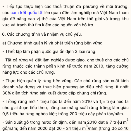
- Tiếp tục thực hiện các thoả thuận đa phương về môi trường,
các
cam kết quốc tế
liên quan đến lâm nghiệp mà Việt Nam tham
gia để nâng cao vị thế của Việt Nam trên thế giới và trong khu
vực và tranh thủ tìm kiếm các nguồn vốn hỗ trợ.
6. Các chương trình và nhiệm vụ chủ yếu.
a) Chương trình quản lý và
phát triển rừng
bền vững
- Thiết lập lâm phận
quốc gia
ổn định 3 loại rừng.
- Tất cả rừng và đất lâm nghiệp được giao, cho thuê cho các
chủ
rừng
thuộc các thành phần kinh tế trước năm 2010, tăng cường
năng lực cho các
chủ rừng
.
- Thực hiện quản lý rừng bền vững. Các
chủ rừng
sản xuất kinh
doanh xây dựng và thực hiện phương án điều chế rừng, ít nhất
30% diện tích rừng sản xuất được cấp chứng chỉ rừng.
- Trồng
rừng
mới 1 triệu hộc ta đến năm 2010 và 1,5 triệu hec ta
cho giai đoạn tiếp theo, nâng cao năng suất
rừng
trồng; làm giàu
0,5 triệu ha
rừng
nghèo kiệt; trồng 200 triệu cây phân tán/năm.
3
- Sản xuất gỗ trong nước ổn định, đến năm 2010 đạt 9,7 triệu m
3
gỗ/năm; đến năm 2020 đạt 20 - 24 triệu m
/năm (trong đó có 10