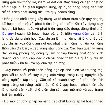
rừng gắn với thống kê, kiểm kê đất đai. Xây dựng và cập nhật cơ
sở dữ liệu quản lý tài nguyên rừng, áp dụng công nghệ tiên tiến
để cải thiện chất lượng điều tra quy hoạch rừng.
- Nâng cao chất lượng xây dựng và tổ chức thực hiện quy hoạch,
kế hoạch bảo vệ và
phát triển rừng
các cấp. Khi xây dựng quy
hoạch, kế hoạch bảo vệ
phát triển rừng
đặc dụng, đồng thời phải
lập quy
hoạch, kế hoạch bảo vệ, phát triển
vùng đệm
và hành
lang đa dạng sinh học. Các dự án lâm nghiệp phải lồng ghép với
các dự án xoá đói giảm nghèo, phát triển nông nghiệp và nông
thôn trên
địa bàn
, ở các vùng sâu, vùng xa. Các ban quản lý rừng
đặc dụng, phòng hộ, công ty lâm nghiệp hướng hoạt động kinh
doanh vào cung cấp các dịch vụ hoặc tham gia quản lý dự án
phát triển kinh tế - xã hội của địa phương.
- Quy hoạch và phát triển công nghiệp chế biến và thương mại
gắn với rà soát và xây dựng các vùng trồng
rừng
nguyên liệu
công nghiệp tập trung. Cần có kế hoạch thay thế các diện tích
rừng
trồng có năng suất thấp. Chú ý quy hoạch phát triển các
làng nghề sản xuất, chế biến
lâm sản
quy mô nhỏ và các trang
trại lâm nghiệp.
- Đổi mới phương pháp và nâng cao chất lượng lập kế hoạch theo