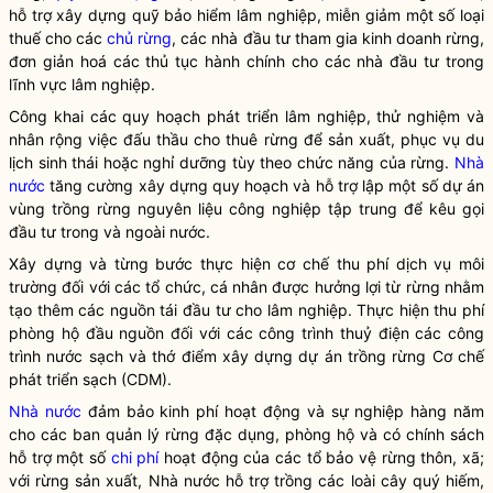
hỗ trợ xây dựng quỹ bảo hiểm lâm nghiệp, miễn giảm một số loại
thuế cho các
chủ rừng
, các nhà đầu tư tham gia kinh doanh rừng,
đơn giản hoá các thủ tục hành chính cho các nhà đầu tư trong
lĩnh vực lâm nghiệp.
Công khai các quy hoạch phát triển lâm nghiệp, thử nghiệm và
nhân rộng việc đấu thầu cho thuê rừng để sản xuất, phục vụ du
lịch sinh thái hoặc nghỉ dưỡng tùy theo chức năng của rừng.
Nhà
nước
tăng cường xây dựng quy hoạch và hỗ trợ lập một số dự án
vùng trồng rừng nguyên liệu công nghiệp tập trung để kêu gọi
đầu tư trong và ngoài nước.
Xây dựng và từng bước thực hiện cơ chế thu phí dịch vụ môi
trường đối với các tổ chức, cá nhân được hưởng lợi từ rừng nhằm
tạo thêm các nguồn tái đầu tư cho lâm nghiệp. Thực hiện thu phí
phòng hộ đầu nguồn đối với các công trình thuỷ điện các công
trình nước sạch và thớ điểm xây dựng dự án trồng rừng Cơ chế
phát triển sạch (CDM).
Nhà nước
đảm bảo kinh phí hoạt động và sự nghiệp hàng năm
cho các ban quản lý
rừng
đặc dụng, phòng hộ và có chính sách
hỗ trợ một số
chi phí
hoạt động của các tổ bảo vệ
rừng
thôn, xã;
với
rừng
sản xuất,
Nhà nước
hỗ trợ trồng các loài cây quý hiếm,