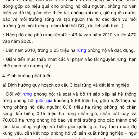
đóng góp có hiệu quả cho phòng hộ đầu nguồn, phòng hộ ven
biển và đô thị, giảm nhẹ thiên tai, chống xói mòn, giữ nguồn nước,
bảo vệ môi trường sống và tạo nguồn thu từ các dịch vụ môi
trường (phí môi trường, giảm khí thải CO
du lịchsinh thái…).
2,
- Nâng độ che phủ rừng lên 42 - 43 % vào năm 2010 và lên 47%
vào năm 2020.
- Đến năm 2010, trồng 0,25 triệu ha
rừng
phòng hộ và đặc dụng.
- Giảm đến mức thấp nhất các vi phạm vào tài nguyên rừng, hạn
chế canh tác nương rẫy.
4. Định hướng phát triển.
a) Định hướng quy hoạch cơ cấu 3 loại rừng và đất lâm nghiệp
- Đối với
rừng
phòng hộ: rà soát và bố trí sắp xếp lại hệ thống
rừng
phòng hộ
quốc gia
khoảng 5,68 triệu ha, gồm 5,28 triệu ha
rừng
phòng hộ đầu nguồn; 0,18 triệu ha
rừng
phòng hộ chắn
sóng, lấn biển; 0,15 triệu ha
rừng
chắn gió, chắn cát bay và
70.000 ha
rừng
phòng hộ bảo vệ môi trường cho các thành phố
lớn, khu công nghiệp và biên giới
quốc gia
. Tuỳ theo mức độ
xung yếu, cần kết hợp phòng hộ với sản xuất nông nghiệp - ngư