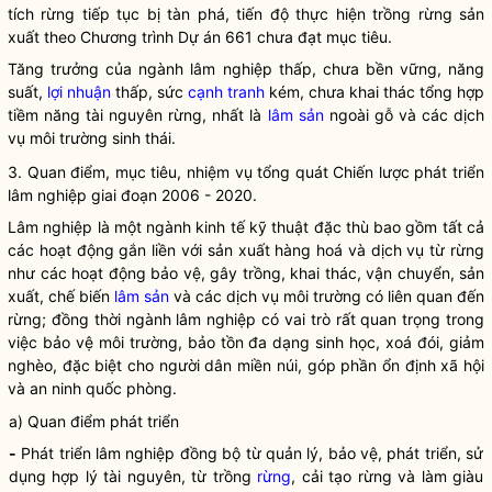
tích
rừng
tiếp tục bị tàn phá, tiến độ thực hiện trồng
rừng
sản
xuất theo Chương trình Dự án 661 chưa đạt mục tiêu.
Tăng trưởng của ngành lâm nghiệp thấp, chưa bền vững, năng
suất,
lợi nhuận
thấp, sức
cạnh tranh
kém, chưa khai thác tổng hợp
tiềm năng tài nguyên rừng, nhất là
lâm sản
ngoài gỗ và các dịch
vụ môi trường sinh thái.
3. Quan điểm, mục tiêu, nhiệm vụ tổng quát Chiến lược phát triển
lâm nghiệp giai đoạn 2006 - 2020.
Lâm nghiệp là một ngành kinh tế kỹ thuật đặc thù bao gồm tất cả
các hoạt động gắn liền với sản xuất hàng hoá và dịch vụ từ rừng
như các hoạt động bảo vệ, gây trồng, khai thác, vận chuyển, sản
xuất, chế biến
lâm sản
và các dịch vụ môi trường có liên quan đến
rừng; đồng thời ngành lâm nghiệp có vai trò rất quan trọng trong
việc bảo vệ môi trường, bảo tồn đa dạng sinh học, xoá đói, giảm
nghèo, đặc biệt cho người dân miền núi, góp phần ổn định xã hội
và an ninh quốc phòng.
a) Quan điểm phát triển
-
Phát triển lâm nghiệp đồng bộ từ quản lý, bảo vệ, phát triển, sử
dụng hợp lý tài nguyên, từ trồng
rừng
, cải tạo
rừng
và làm giàu