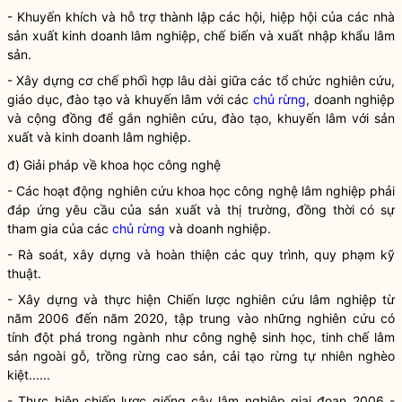
- Khuyến khích và hỗ trợ thành lập các hội, hiệp hội của các nhà
sản xuất kinh doanh lâm nghiệp, chế biến và xuất nhập khẩu
lâm
sản
.
- Xây dựng cơ chế phối hợp lâu dài giữa các tổ chức nghiên cứu,
giáo dục, đào tạo và khuyến lâm với các
chủ rừng
, doanh nghiệp
và cộng đồng để gắn nghiên cứu, đào tạo, khuyến lâm với sản
xuất và kinh doanh lâm nghiệp.
đ) Giải pháp về khoa học công nghệ
- Các hoạt động nghiên cứu khoa học công nghệ lâm nghiệp phải
đáp ứng yêu cầu của sản xuất và thị trường, đồng thời có sự
tham gia của các
chủ rừng
và doanh nghiệp.
- Rà soát, xây dựng và hoàn thiện các quy trình, quy phạm kỹ
thuật.
- Xây dựng và thực hiện Chiến lược nghiên cứu lâm nghiệp từ
năm 2006 đến năm 2020, tập trung vào những nghiên cứu có
tính đột phá trong ngành như công nghệ sinh học, tinh chế
lâm
sản
ngoài gỗ, trồng rừng cao sản, cải tạo rừng tự nhiên nghèo
kiệt......
- Thực hiện chiến lược giống cây lâm nghiệp giai đoạn 2006 -