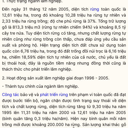
1. Thực trạng ngành lâm nghiệp.
Đến ngày 31 tháng 12 năm 2005, diện tích
rừng
toàn quốc là
12,61 triệu ha, trong đó khoảng 10,28 triệu ha
rừng
tự nhiên và
2,33 triệu ha
rừng
trồng; độ che phủ
rừng
là 37%. Tổng trữ lượng
gỗ là 813,3 triệu m3 (
rừng
tự nhiên chiếm 94%) và khoảng 8,5 tỷ
cây tre nứa. Tuy diện tích
rừng
có tăng, nhưng chất lượng
rừng
tự
nhiên cũng như
rừng
trồng còn thấp, chưa đáp ứng yêu cầu sản
xuất và phòng hộ. Hiện trạng diện tích đất chưa sử dụng toàn
quốc còn 6,76 triệu ha, trong đó đất trống đồi núi trọc là 6,16 triệu
ha, chiếm 18,59% diện tích tự nhiên của cả nước, chủ yếu là đất
bị thoái hoá; đây là nguồn tiềm năng nhưng đồng thời cũng là
thách thức cho phát triển lâm nghiệp.
2. Hoạt động sản xuất lâm nghiệp giai đoạn 1996 - 2005.
- Thành tựu chính của ngành lâm nghiệp.
Công tác
bảo vệ và
phát triển rừng
trên phạm vi toàn quốc đã đạt
được bước tiến bộ, ngăn chặn được tình trạng suy thoái về diện
tích và chất lượng rừng, diện tích rừng tăng từ 9,30 triệu ha năm
1995 lên 11,31 triệu ha năm 2000 và 12,61 triệu ha năm 2005
(bình quân tăng 0,3 triệu ha/năm). Hiện nay bình quân mỗi năm
trồng mới được khoảng 200.000 ha rừng. Sản lượng khai thác gỗ