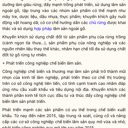
dưỡng làm giàu rừng; đẩy mạnh trồng phát triển, sử dụng
lâm sản
ngoài gỗ, tập trung vào các nhúm sản phẩm có thế mạnh như
mây tre, dược liệu, dầu nhựa, thực phẩm; khuyến khích gây nuôi
động vật hoang dã; có cơ chế hướng dẫn các
chủ rừng
được khai
thác và sử dụng
hợp pháp
lâm sản
ngoài gỗ.
Khuyến khích sử dụng chất đốt từ sản phẩm phụ của
rừng
trồng
(cành ngọn tỉa thưa…), sản phẩm phụ của nông nghiệp và các
nguồn nhiên liệu thay thế khác, nhằm hạn chế tối đa sử dụng chất
đốt từ gỗ
rừng
tự nhiên.
+ Phát triển công nghiệp chế biến
lâm sản
.
Công nghiệp chế biến và thương mại
lâm sản
phải trở thành mũi
nhọn của kinh tế lâm nghiệp, phát triển theo cơ chế thị trường
trên cơ sở công nghệ tiên tiến, có tính
cạnh tranh
cao nhằm đáp
ứng nhu cầu xuất khẩu và tiêu dựng nội địa. Khuyến khích các
thành phần kinh tế tích cực đầu tư và thúc đẩy công nghiệp chế
biến
lâm sản
phát triển.
Phát triển mạnh các sản phẩm có ưu thế trong chế biến xuất
khẩu. Từ nay đến năm 2015, tập trung rà soát, củng cố và nâng
cấp các cơ sở công nghiệp chế biến
lâm sản
quy mô vừa và nhỏ;
phát triển công nghiệp quy mô lớn sau năm 2015.