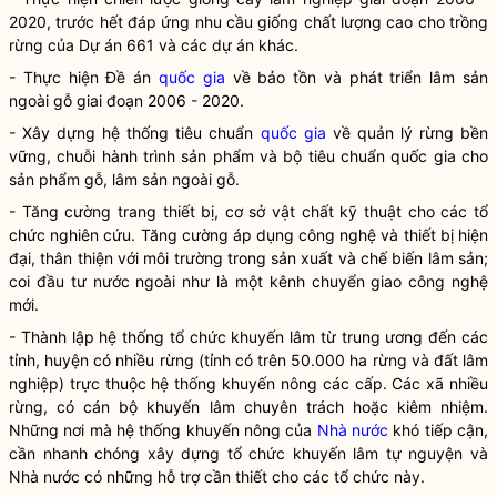
2020, trước hết đáp ứng nhu cầu giống chất lượng cao cho trồng
rừng của Dự án 661 và các dự án khác.
- Thực hiện Đề án
quốc gia
về bảo tồn và phát triển
lâm sản
ngoài gỗ giai đoạn 2006 - 2020.
- Xây dựng hệ thống tiêu chuẩn
quốc gia
về quản lý rừng bền
vững, chuỗi hành trình sản phẩm và bộ tiêu chuẩn
quốc gia
cho
sản phẩm gỗ,
lâm sản
ngoài gỗ.
- Tăng cường trang thiết bị, cơ sở vật chất kỹ thuật cho các tổ
chức nghiên cứu. Tăng cường áp dụng công nghệ và thiết bị hiện
đại, thân thiện với môi trường trong sản xuất và chế biến
lâm sản
;
coi đầu tư nước ngoài như là một kênh chuyển giao công nghệ
mới.
- Thành lập hệ thống tổ chức khuyến lâm từ trung ương đến các
tỉnh, huyện có nhiều rừng (tỉnh có trên 50.000 ha rừng và đất lâm
nghiệp) trực thuộc hệ thống khuyến nông các cấp. Các xã nhiều
rừng, có cán bộ khuyến lâm chuyên trách hoặc kiêm nhiệm.
Những nơi mà hệ thống khuyến nông của
Nhà nước
khó tiếp cận,
cần nhanh chóng xây dựng tổ chức khuyến lâm tự nguyện và
Nhà nước
có những hỗ trợ cần thiết cho các tổ chức này.