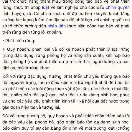
vai trò chức năng tham mưu trong
công tác
bảo vệ
phát triển
rừng
, thực thi pháp
luật
về lâm nghiệp cho các cấp
chính quyền
tỉnh, huyện, xã. Có chính sách chế độ ưu tiên khuyến khích tăng
cường lực lượng kiểm lâm
địa bàn
để phối hợp với
chính quyền
cơ
sở tổ chức hướng dẫn
nhân dân
thực hiện
công tác
bảo vệ
phát
triển rừng
đến từng lô, khoảnh.
-
Phát triển rừng
:
+ Quy hoạch, phân loại và có kế hoạch phát triển 3 loại
rừng
(
rừng
đặc dụng,
rừng
phòng hộ và
rừng
sản xuất), kết hợp bảo
tồn, phòng hộ với phát triển du lịch sinh thái, nghỉ dưỡng và các
dịch vụ môi trường khác.
Đối với
rừng
đặc dụng, hướng phát triển chủ yếu thông qua bảo
tồn nguyên trạng, tạo ra điều kiện môi trường tốt nhất để bảo tồn
và phát triển các loài động thực vật đặc hữu, các hệ sinh thái đặc
thù, nhằm bảo tồn quỹ gen, bảo tồn sự đa dạng sinh học, phục
vụ cho các yêu cầu phát triển kinh tế - xã hội của đất nước trong
giai đoạn hiện tại và tương lai.
Đối với
rừng
phòng hộ, quy hoạch và phát triển nhằm đảm bảo tối
đa các yêu cầu phòng hộ, góp phần bảo tồn đa dạng sinh học,
bảo đảm duy trì sự cân bằng ổn định về môi trường đất (chống