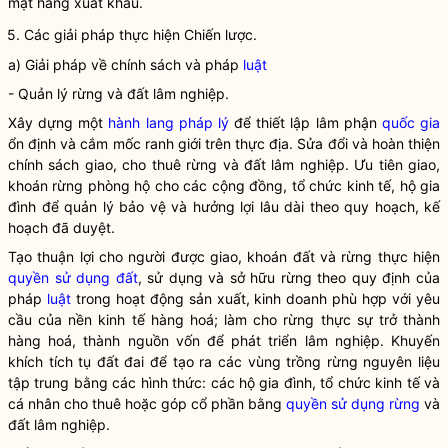
mặt hàng xuất khẩu.
5. Các giải pháp thực hiện Chiến lược.
a) Giải pháp về chính sách và pháp
luật
- Quản lý rừng và đất lâm nghiệp.
Xây dựng một
hành lang pháp lý
để thiết lập lâm phận
quốc gia
ổn định và cắm mốc ranh giới trên thực địa. Sửa đổi và hoàn thiện
chính sách giao, cho thuê
rừng
và đất lâm nghiệp. Ưu tiên giao,
khoán
rừng
phòng hộ cho các cộng đồng, tổ chức kinh tế, hộ gia
đình để quản lý bảo vệ và hưởng lợi lâu dài theo quy hoạch, kế
hoạch đã duyệt.
Tạo thuận lợi cho người được giao, khoán đất và rừng thực hiện
quyền sử dụng đất
, sử dụng và sở hữu rừng theo quy định của
pháp
luật
trong hoạt động sản xuất, kinh doanh phù hợp với yêu
cầu của nền kinh tế hàng hoá; làm cho rừng thực sự trở thành
hàng hoá, thành nguồn vốn để phát triển lâm nghiệp. Khuyến
khích tích tụ đất đai để tạo ra các vùng trồng rừng nguyên liệu
tập trung bằng các hình thức: các hộ gia đình, tổ chức kinh tế và
cá nhân cho thuê hoặc góp cổ phần bằng
quyền sử dụng rừng
và
đất lâm nghiệp.