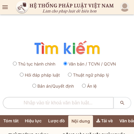

Thủ tục hành chính
Văn bản / TCVN / QCVN
Hỏi đáp pháp luật
Thuật ngữ pháp lý
Bản án/Quyết định
Án lệ

Tóm tắt
Hiệu lực
Lược đồ
Tải về
Văn bả
Nội dung