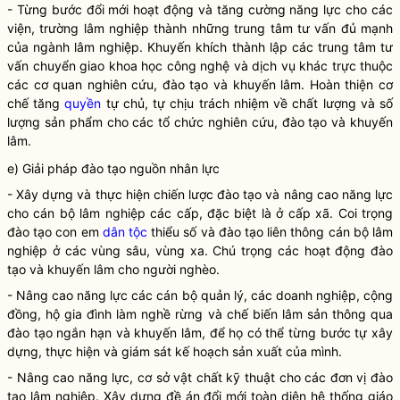
- Từng bước đổi mới hoạt động và tăng cường năng lực cho các
viện, trường lâm nghiệp thành những trung tâm tư vấn đủ mạnh
của ngành lâm nghiệp. Khuyến khích thành lập các trung tâm tư
vấn chuyển giao khoa học công nghệ và dịch vụ khác trực thuộc
các cơ quan nghiên cứu, đào tạo và khuyến lâm. Hoàn thiện cơ
chế tăng
quyền
tự chủ, tự chịu trách nhiệm về chất lượng và số
lượng sản phẩm cho các tổ chức nghiên cứu, đào tạo và khuyến
lâm.
e) Giải pháp đào tạo nguồn nhân lực
- Xây dựng và thực hiện chiến lược đào tạo và nâng cao năng lực
cho cán bộ lâm nghiệp các cấp, đặc biệt là ở cấp xã. Coi trọng
đào tạo con em
dân tộc
thiểu số và đào tạo liên thông cán bộ lâm
nghiệp ở các vùng sâu, vùng xa. Chú trọng các hoạt động đào
tạo và khuyến lâm cho người nghèo.
- Nâng cao năng lực các cán bộ quản lý, các doanh nghiệp, cộng
đồng, hộ gia đình làm nghề rừng và chế biến
lâm sản
thông qua
đào tạo ngắn hạn và khuyến lâm, để họ có thể từng bước tự xây
dựng, thực hiện và giám sát kế hoạch sản xuất của mình.
- Nâng cao năng lực, cơ sở vật chất kỹ thuật cho các đơn vị đào
tạo lâm nghiệp. Xây dựng đề án đổi mới toàn diện hệ thống giáo