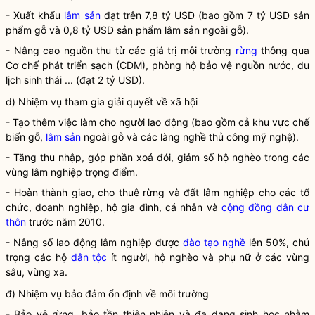
- Xuất khẩu
lâm sản
đạt trên 7,8 tỷ USD (bao gồm 7 tỷ USD sản
phẩm gỗ và 0,8 tỷ USD sản phẩm
lâm sản
ngoài gỗ).
- Nâng cao nguồn thu từ các giá trị môi trường
rừng
thông qua
Cơ chế phát triển sạch (CDM), phòng hộ bảo vệ nguồn nước, du
lịch sinh thái ... (đạt 2 tỷ USD).
d) Nhiệm vụ tham gia giải quyết về xã hội
- Tạo thêm việc làm cho người lao động (bao gồm cả khu vực chế
biến gỗ,
lâm sản
ngoài gỗ và các làng nghề thủ công mỹ nghệ).
- Tăng thu nhập, góp phần xoá đói, giảm số hộ nghèo trong các
vùng lâm nghiệp trọng điểm.
- Hoàn thành giao, cho thuê rừng và đất lâm nghiệp cho các tổ
chức, doanh nghiệp, hộ gia đình, cá nhân và
cộng đồng dân cư
thôn
trước năm 2010.
- Nâng số lao động lâm nghiệp được
đào tạo nghề
lên 50%, chú
trọng các hộ
dân tộc
ít người, hộ nghèo và phụ nữ ở các vùng
sâu, vùng xa.
đ) Nhiệm vụ bảo đảm ổn định về môi trường
- Bảo vệ rừng, bảo tồn thiên nhiên và đa dạng sinh học nhằm