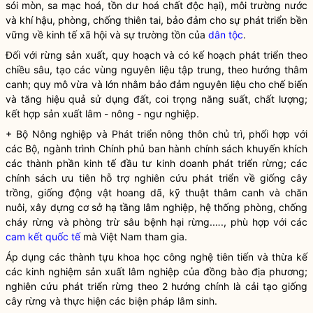
sói mòn, sa mạc hoá, tồn dư hoá chất độc hại), môi trường nước
và khí hậu, phòng, chống thiên tai, bảo đảm cho sự phát triển bền
vững về kinh tế xã hội và sự trường tồn của
dân tộc
.
Đối với
rừng
sản xuất, quy hoạch và có kế hoạch phát triển theo
chiều sâu, tạo các vùng nguyên liệu tập trung, theo hướng thâm
canh; quy mô vừa và lớn nhằm bảo đảm nguyên liệu cho chế biến
và tăng hiệu quả sử dụng đất, coi trọng năng suất, chất lượng;
kết hợp sản xuất lâm - nông - ngư nghiệp.
+ Bộ Nông nghiệp và Phát triển nông thôn chủ trì, phối hợp với
các Bộ, ngành trình Chính phủ ban hành chính sách khuyến khích
các thành phần kinh tế đầu tư kinh doanh
phát triển rừng
; các
chính sách ưu tiên hỗ trợ nghiên cứu phát triển về giống cây
trồng, giống động vật hoang dã, kỹ thuật thâm canh và chăn
nuôi, xây dựng cơ sở hạ tầng lâm nghiệp, hệ thống phòng, chống
cháy rừng và phòng trừ sâu bệnh hại rừng.…., phù hợp với các
cam kết quốc tế
mà Việt Nam tham gia.
Áp dụng các thành tựu khoa học công nghệ tiên tiến và thừa kế
các kinh nghiệm sản xuất lâm nghiệp của đồng bào địa phương;
nghiên cứu
phát triển rừng
theo 2 hướng chính là cải tạo giống
cây rừng và thực hiện các biện pháp lâm sinh.