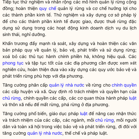
Tiếp tục thử nghiệm và nhân rộng các mô hình quản lý
rừng
cộng
đồng; hoàn thiện
quy chế
quản lý
rừng
và cơ chế hưởng lợi cho
các thành phần kinh tế. Thử nghiệm và xây dựng cơ sở pháp lý
để cho các thành phần kinh tế được giao, được thuê
rừng
đặc
dụng sử dụng trong các hoạt động kinh doanh dịch vụ du lịch
sinh thái, nghỉ dưỡng.
Khẩn trương đẩy mạnh rà soát, xây dựng và hoàn thiện các văn
bản pháp quy về quản lý, bảo vệ, phát triển và sử dụng rừng;
xoá bỏ các thủ tục hành chính phiền hà, không hiệu quả. Các
phong tục
và tập tục tốt của các điạ phương cần được xem xét
nghiên cứu, hoàn thiện đưa vào xây dựng các quy ước bảo vệ và
phát triển rừng
phù hợp với địa phương.
Tăng cường phân cấp
quản lý nhà nước
về rừng cho
chính quyền
các cấp huyện và xã. Quy định rõ trách nhiệm và quyền hạn của
chủ rừng
,
chính quyền
các cấp, các cơ quan thừa hành pháp
luật
và thôn xã nếu để mất rừng, phá rừng ở địa phương.
Tăng cường phổ biến, giáo dục pháp
luật
để nâng cao nhận thức
và trách nhiệm của các cấp, các ngành, mỗi
chủ rừng
, mỗi người
dân và toàn xã hội trong việc bảo vệ và
phát triển rừng
, đi đôi với
tăng cường
quản lý nhà nước
, thể chế và pháp
luật
.