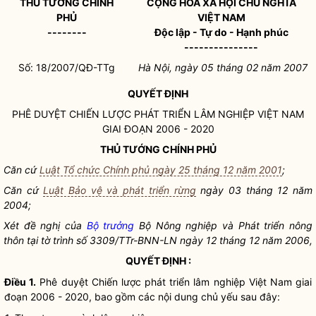
THỦ TƯỚNG CHÍNH
CỘNG HÒA XÃ HỘI CHỦ NGHĨA
PHỦ
VIỆT NAM
--------
Độc lập - Tự do - Hạnh phúc
---------------
Số: 18/2007/QĐ-TTg
Hà Nội, ngày 05 tháng 02 năm 2007
QUYẾT ĐỊNH
PHÊ DUYỆT CHIẾN LƯỢC PHÁT TRIỂN LÂM NGHIỆP VIỆT NAM
GIAI ĐOẠN 2006 - 2020
THỦ TƯỚNG CHÍNH PHỦ
Căn cứ
Luật Tổ chức Chính phủ ngày 25 tháng 12 năm 2001
;
Căn cứ
Luật Bảo vệ và phát triển rừng
ngày 03 tháng 12 năm
2004;
Xét đề nghị của
Bộ trưởng
Bộ Nông nghiệp và Phát triển nông
thôn tại tờ trình số 3309/TTr-BNN-LN ngày 12 tháng 12 năm 2006,
QUYẾT ĐỊNH :
Điều 1.
Phê duyệt Chiến lược phát triển lâm nghiệp Việt Nam giai
đoạn 2006 - 2020, bao gồm các nội dung chủ yếu sau đây: