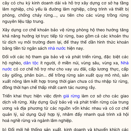
cây có chu kỳ kinh doanh dài và hỗ trợ xây dựng cơ sở hạ tầng
lâm nghiệp, chủ yếu là đường lâm nghiệp, công trình và thiết bị
phòng, chống cháy
rừng
..., ưu tiên cho các vùng trồng
rừng
nguyên liệu tập trung.
Xây dựng cơ chế khoán bảo vệ
rừng
phòng hộ theo hướng tăng
khả năng hưởng lợi trực tiếp từ
rừng
, bao gồm cả các khoản thu
từ dịch vụ môi trường đem lại, để thay thế dần hình thức khoán
bằng tiền từ ngân sách
nhà nước
hiện nay.
Đối với các hộ tham gia bảo vệ và
phát triển rừng
, đặc biệt các
hộ nghèo,
dân tộc
ít người, ở miền núi, vùng sâu, vùng xa,
Nhà
nước
có cơ chế hỗ trợ như cho vay ưu đãi, cấp lương thực, cấp
cây giống, phân bún... để trồng rừng sản xuất quy mô nhỏ, sản
xuất nông lâm kết hợp trong thời gian chưa có thu nhập từ rừng,
đồng thời hạn chế thấp nhất canh tác nương rẫy.
Triển khai thực hiện việc định
giá rừng
làm cơ sở cho các giao
dịch về rừng. Xây dựng Quỹ bảo vệ và
phát triển rừng
của trung
ương và địa phương từ các nguồn vốn khác nhau và có cơ chế
quản lý, sử dụng Quỹ hợp lý, nhằm đẩy nhanh quá trình xã hội
hoá nghề rừng và ngành lâm nghiệp.
b) Đổi mới hệ thống sản xuất, kinh doanh và khuyến khích các