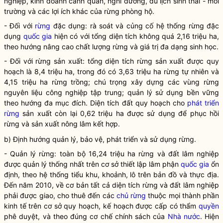
nghiệp, kinh doanh cảnh quan, nghỉ dưỡng, du lịch sinh thái - môi
trường và các lợi ích khác của
rừng
phòng hộ.
- Đối với
rừng
đặc dụng: rà soát và củng cố hệ thống
rừng
đặc
dụng
quốc gia
hiện có với tổng diện tích không quá 2,16 triệu ha,
theo hướng nâng cao chất lượng
rừng
và giá trị đa dạng sinh học.
- Đối với rừng sản xuất: tổng diện tích rừng sản xuất được quy
hoạch là 8,4 triệu ha, trong đó có 3,63 triệu ha rừng tự nhiên và
4,15 triệu ha rừng trồng; chú trọng xây dựng các vùng rừng
nguyên liệu công nghiệp tập trung; quản lý sử dụng bền vững
theo hướng đa mục đích. Diện tích đất quy hoạch cho
phát triển
rừng
sản xuất còn lại 0,62 triệu ha được sử dụng để phục hồi
rừng và sản xuất nông lâm kết hợp.
b) Định hướng quản lý, bảo vệ, phát triển và sử dụng rừng.
- Quản lý rừng: toàn bộ 16,24 triệu ha rừng và đất lâm nghiệp
được quản lý thống nhất trên cơ sở thiết lập lâm phận
quốc gia
ổn
định, theo hệ thống tiểu khu, khoảnh, lô trên bản đồ và thực địa.
Đến năm 2010, về cơ bản tất cả diện tích rừng và đất lâm nghiệp
phải được giao, cho thuê đến các
chủ rừng
thuộc mọi thành phần
kinh tế trên cơ sở quy hoạch, kế hoạch được cấp có thẩm
quyền
phê duyệt, và theo đúng cơ chế chính sách của
Nhà nước
. Hiện