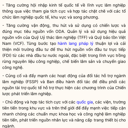
- Tăng cường hội nhập kinh tế quốc tế về lĩnh vực lâm nghiệp
thông qua việc tham gia tích cực và hợp tác chặt chẽ với các tổ
chức lâm nghiệp quốc tế, khu vực và song phương.
- Tăng cường vận động, thu hút và sử dụng có chiến lược và
đúng mục tiêu nguồn vốn ODA. Quản lý và sử dụng hiệu quả
nguồn vốn của Quỹ Uỷ thác lâm nghiệp (TFF) và Quỹ bảo tồn Việt
Nam (VCF). Từng bước tạo
hành lang pháp lý
thuận lợi và cải
thiện môi trường đầu tư để thu hút nguồn vốn đầu tư trực tiếp
(FDI) từ các nhà đầu tư nước ngoài, đặc biệt trong lĩnh vực trồng
rừng nguyên liệu công nghiệp, chế biến
lâm sản
và chuyển giao
công nghệ.
- Củng cố và đẩy mạnh các hoạt động của đối tác hỗ trợ ngành
lâm nghiệp (FSSP) và Ban điều hành đối tác để điều phối các
nguồn tài trợ quốc tế hỗ trợ thực hiện các chương trình của Chiến
lược phát triển lâm nghiệp.
- Chủ động và hợp tác tích cực với các
quốc gia
, các viện, trường
tiên tiến trong khu vực và trên thế giới để đẩy mạnh việc tiếp cận
nhanh chóng các chuẩn mực khoa học và công nghệ lâm nghiệp
tiên tiến, phát triển nguồn nhân lực và nâng cấp trang thiết bị cho
ngành.