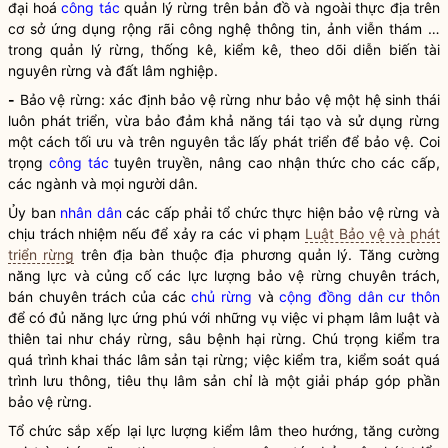
đại hoá
công tác
quản lý rừng trên bản đồ và ngoài thực địa trên
cơ sở ứng dụng rộng rãi công nghệ thông tin, ảnh viễn thám …
trong quản lý rừng, thống kê, kiểm kê, theo dõi diễn biến tài
nguyên rừng và đất lâm nghiệp.
-
Bảo vệ rừng: xác định bảo vệ rừng như bảo vệ một hệ sinh thái
luôn phát triển, vừa bảo đảm khả năng tái tạo và sử dụng rừng
một cách tối ưu và trên nguyên tắc lấy phát triển để bảo vệ. Coi
trọng
công tác
tuyên truyền, nâng cao nhận thức cho các cấp,
các ngành và mọi người dân.
Ủy ban
nhân dân
các cấp phải tổ chức thực hiện bảo vệ rừng và
chịu trách nhiệm nếu để xảy ra các vi phạm
Luật Bảo vệ và phát
triển rừng
trên
địa bàn
thuộc địa phương quản lý. Tăng cường
năng lực và củng cố các lực lượng bảo vệ rừng chuyên trách,
bán chuyên trách của các
chủ rừng
và
cộng đồng dân cư thôn
để có đủ năng lực ứng phú với những vụ việc vi phạm lâm luật và
thiên tai như cháy rừng, sâu bệnh hại rừng. Chú trọng kiểm tra
quá trình khai thác
lâm sản
tại rừng; việc kiểm tra, kiểm soát quá
trình lưu thông, tiêu thụ
lâm sản
chỉ là một giải pháp góp phần
bảo vệ rừng.
Tổ chức sắp xếp lại lực lượng kiểm lâm theo hướng, tăng cường