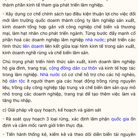
thành phần kinh tế tham gia phát triển lâm nghiệp.
- Xây dựng cơ chế chính sách tạo điều kiện thuận lợi cho việc đổi
mới lâm trường quốc doanh thành công ty lâm nghiệp sản xuất,
kinh doanh tổng hợp gắn với công nghiệp chế biến và thương
mại, làm hạt nhân cho phát triển ngành. Từng bước đẩy mạnh cổ
phần hoá các doanh nghiệp lâm nghiệp
nhà nước
; phát triển các
hình thức
liên doanh
liên kết giữa loại hình kinh tế trong sản xuất,
kinh doanh nghề rừng và chế biến
lâm sản
.
Chú trọng phát triển hình thức sản xuất, kinh doanh lâm nghiệp
hộ gia đình, trang trại,
cộng đồng dân cư thôn
và kinh tế hợp tác
trong lâm nghiệp.
Nhà nước
có cơ chế hỗ trợ cho các hộ nghèo,
hộ
dân tộc
ít người tham gia các hoạt động trồng rừng nguyên
liệu, trồng cây công nghiệp tập trung và chế biến
lâm sản
quy mô
nhỏ trong các doanh nghiệp, trang trại để tạo thêm việc làm và
tăng thu nhập.
c) Giải pháp về quy hoạch, kế hoạch và giám sát
- Rà soát quy hoạch 3 loại rừng, xác định lâm phận
quốc gia
ổn
định và cắm mốc ranh giới trên thực địa.
- Tiến hành thống kê, kiểm kê và theo dõi diễn biến tài nguyên