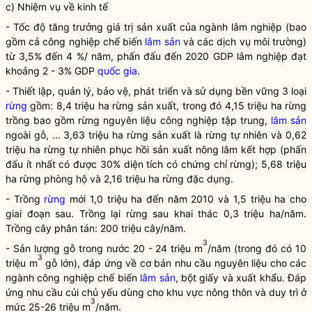
c) Nhiệm vụ về kinh tế
- Tốc độ tăng trưởng giá trị sản xuất của ngành lâm nghiệp (bao
gồm cả công nghiệp chế biến
lâm sản
và các dịch vụ môi trường)
từ 3,5% đến 4 %/ năm, phấn đấu đến 2020 GDP lâm nghiệp đạt
khoảng 2 - 3% GDP
quốc gia
.
- Thiết lập, quản lý, bảo vệ, phát triển và sử dụng bền vững 3 loại
rừng
gồm: 8,4 triệu ha
rừng
sản xuất, trong đó 4,15 triệu ha
rừng
trồng bao gồm
rừng
nguyên liệu công nghiệp tập trung,
lâm sản
ngoài gỗ, ... 3,63 triệu ha
rừng
sản xuất là
rừng
tự nhiên và 0,62
triệu ha
rừng
tự nhiên phục hồi sản xuất nông lâm kết hợp (phấn
đấu ít nhất có được 30% diện tích có chứng chỉ
rừng
); 5,68 triệu
ha
rừng
phòng hộ và 2,16 triệu ha
rừng
đặc dụng.
- Trồng
rừng
mới 1,0 triệu ha đến năm 2010 và 1,5 triệu ha cho
giai đoạn sau. Trồng lại
rừng
sau khai thác 0,3 triệu ha/năm.
Trồng cây phân tán: 200 triệu cây/năm.
3
- Sản lượng gỗ trong nước 20 - 24 triệu m
/năm (trong đó có 10
3
triệu m
gỗ lớn), đáp ứng về cơ bản nhu cầu nguyên liệu cho các
ngành công nghiệp chế biến
lâm sản
, bột giấy và xuất khẩu. Đáp
ứng nhu cầu củi chủ yếu dùng cho khu vực nông thôn và duy trì ở
3
mức 25-26 triệu m
/năm.