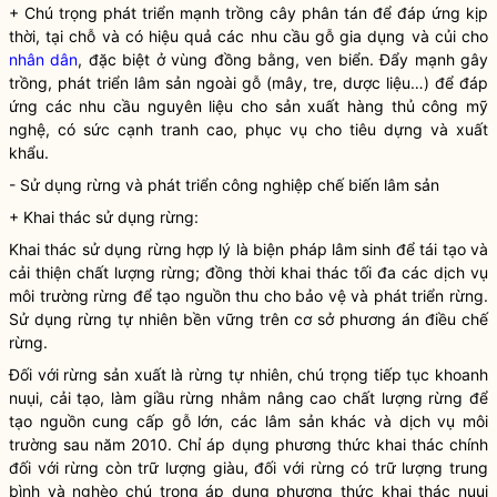
+ Chú trọng phát triển mạnh trồng cây phân tán để đáp ứng kịp
thời, tại chỗ và có hiệu quả các nhu cầu gỗ gia dụng và củi cho
nhân dân
, đặc biệt ở vùng đồng bằng, ven biển. Đẩy mạnh gây
trồng, phát triển lâm sản ngoài gỗ (mây, tre, dược liệu…) để đáp
ứng các nhu cầu nguyên liệu cho sản xuất hàng thủ công mỹ
nghệ, có sức
cạnh tranh
cao, phục vụ cho tiêu dựng và xuất
khẩu.
- Sử dụng rừng và phát triển công nghiệp chế biến
lâm sản
+ Khai thác sử dụng rừng:
Khai thác sử dụng rừng hợp lý là biện pháp lâm sinh để tái tạo và
cải thiện chất lượng rừng; đồng thời khai thác tối đa các dịch vụ
môi trường rừng để tạo nguồn thu cho bảo vệ và
phát triển rừng
.
Sử dụng rừng tự nhiên bền vững trên cơ sở phương án điều chế
rừng.
Đối với rừng sản xuất là rừng tự nhiên, chú trọng tiếp tục khoanh
nuụi, cải tạo, làm giầu rừng nhằm nâng cao chất lượng rừng để
tạo nguồn cung cấp gỗ lớn, các
lâm sản
khác và dịch vụ môi
trường sau năm 2010. Chỉ áp dụng phương thức khai thác chính
đối với rừng còn trữ lượng giàu, đối với rừng có trữ lượng trung
bình và nghèo chú trọng áp dụng phương thức khai thác nuụi