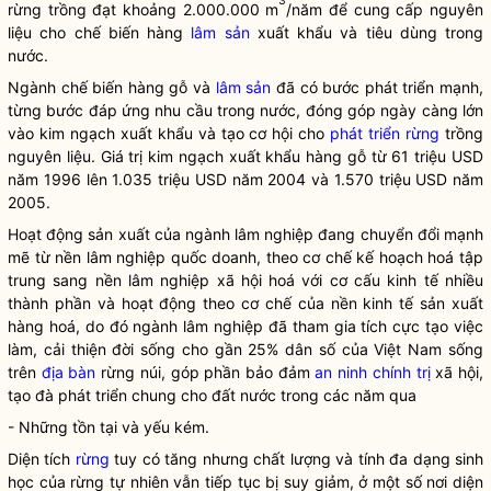
3
rừng trồng đạt khoảng 2.000.000 m
/năm để cung cấp nguyên
liệu cho chế biến hàng
lâm sản
xuất khẩu và tiêu dùng trong
nước.
Ngành chế biến hàng gỗ và
lâm sản
đã có bước phát triển mạnh,
từng bước đáp ứng nhu cầu trong nước, đóng góp ngày càng lớn
vào kim ngạch xuất khẩu và tạo cơ hội cho
phát triển rừng
trồng
nguyên liệu. Giá trị kim ngạch xuất khẩu hàng gỗ từ 61 triệu USD
năm 1996 lên 1.035 triệu USD năm 2004 và 1.570 triệu USD năm
2005.
Hoạt động sản xuất của ngành lâm nghiệp đang chuyển đổi mạnh
mẽ từ nền lâm nghiệp quốc doanh, theo cơ chế kế hoạch hoá tập
trung sang nền lâm nghiệp xã hội hoá với cơ cấu kinh tế nhiều
thành phần và hoạt động theo cơ chế của nền kinh tế sản xuất
hàng hoá, do đó ngành lâm nghiệp đã tham gia tích cực tạo việc
làm, cải thiện đời sống cho gần 25% dân số của Việt Nam sống
trên
địa bàn
rừng núi, góp phần bảo đảm
an ninh chính trị
xã hội,
tạo đà phát triển chung cho đất nước trong các năm qua
- Những tồn tại và yếu kém.
Diện tích
rừng
tuy có tăng nhưng chất lượng và tính đa dạng sinh
học của
rừng
tự nhiên vẫn tiếp tục bị suy giảm, ở một số nơi diện