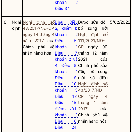
khoản 2
Điều 34
8.
Nghị
Nghị định số
Điều 1, Điều
Được sửa đổi,
15/02/2022
định
43/2017/NĐ-CP
2, điểm b
bổ sung bởi
ngày 14 tháng 4
khoản 2
Nghị định số
năm 2017
của
Điều 5,
111/2021/NĐ-
Chính phủ về
khoản 1
CP
ngày 09
nhãn hàng hóa
Điều 7,
tháng 12 năm
khoản 2 và
2021 của
4 Điều 8,
Chính phủ sửa
khoản 4
đổi, bổ sung
Điều 9,
một số điều
Điều 10,
Nghị định số
khoản 3
43/2017/NĐ-
Điều 12,
CP ngày 14
Điều 15,
tháng 4 năm
điểm a và b
2017
của
khoản 3
Chính phủ về
Điều 16,
nhãn hàng hóa
Điều 24
,