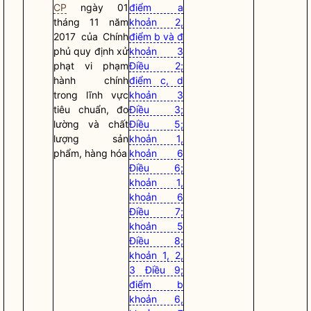
CP
ngày 01
điểm a
tháng 11 năm
khoản 2,
2017 của Chính
điểm b và đ
phủ quy định xử
khoản 3
phạt vi phạm
Điều 2;
hành chính
điểm c, d
trong lĩnh vực
khoản 3
tiêu chuẩn, đo
Điều 3;
lường và chất
Điều 5;
lượng sản
khoản 1,
phẩm, hàng hóa
khoản 6
Điều 6;
khoản 1,
khoản 6
Điều 7;
khoản 5
Điều 8;
khoản 1, 2,
3 Điều 9;
điểm b
khoản 6,