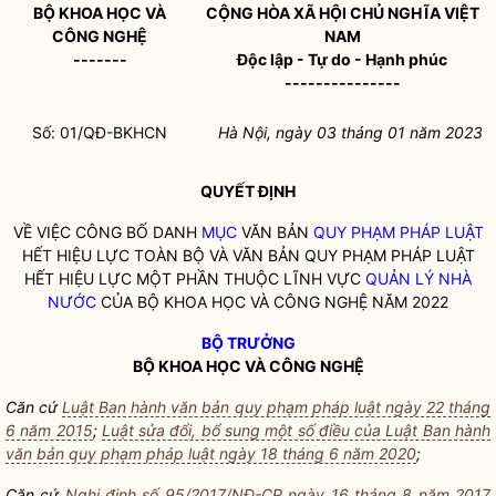
BỘ KHOA HỌC VÀ
CỘNG HÒA XÃ HỘI CHỦ NGHĨA VIỆT
CÔNG NGHỆ
NAM
-------
Độc lập - Tự do - Hạnh phúc
---------------
Số: 01/QĐ-BKHCN
Hà Nội, ngày 03 tháng 01 năm 2023
QUYẾT ĐỊNH
VỀ VIỆC CÔNG BỐ DANH
MỤC
VĂN BẢN
QUY PHẠM PHÁP LUẬT
HẾT HIỆU LỰC TOÀN BỘ VÀ VĂN BẢN
QUY PHẠM PHÁP LUẬT
HẾT HIỆU LỰC MỘT PHẦN THUỘC LĨNH VỰC
QUẢN LÝ NHÀ
NƯỚC
CỦA BỘ KHOA HỌC VÀ CÔNG NGHỆ NĂM 2022
BỘ TRƯỞNG
BỘ KHOA HỌC VÀ CÔNG NGHỆ
Căn cứ
Luật Ban hành văn bản quy phạm pháp luật ngày 22 tháng
6 năm 2015
;
Luật sửa đổi, bổ sung một số điều của Luật Ban hành
văn bản quy phạm pháp luật ngày 18 tháng 6 năm 2020
;
Căn cứ
Nghị định số 95/2017/NĐ-CP ngày 16 tháng 8 năm 2017