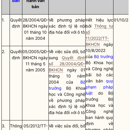
bản
hành văn
bản
1.
Quyết
28/2004/QĐ-
Về phương pháp
Hết hiệu lực
01/10/2
định
BKHCN ngày
xác định tỷ lệ nội
bởi
Thông tư
01 tháng 10
địa hóa đối với ô tô
số
năm 2004
11/2022/TT-
BKHCN
ngày
10/8/2022
2.
Quyết
05/2005/QĐ-
Về việc sửa đổi, bổ
của
Bộ trưởng
định
BKHCN ngày
sung
Quyết định
Bộ Khoa học
11 tháng 5
số 28/2004/QĐ-
và Công nghệ
năm 2005
BKHCN
ngày 01
bãi bỏ các
tháng 10 năm
văn bản
quy
2004 của
Bộ
phạm pháp
trưởng
Bộ Khoa
luật
do
Bộ
học và Công nghệ
trưởng
Bộ
về phương pháp
Khoa học và
xác định tỷ lệ nội
Công nghệ
địa hóa đối với ô tô
ban hành quy
định về
3.
Thông
05/2012/TT-
Về việc sửa đổi, bổ
phương pháp