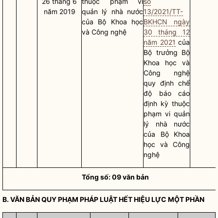
26 tháng 6
thuộc phạm vi
số
năm 2019
quản lý nhà nước
13/2021/TT-
của Bộ Khoa học
BKHCN ngày
và Công nghệ
30 tháng 12
năm 2021
của
Bộ trưởng
Bộ
Khoa học và
Công nghệ
quy định chế
độ báo cáo
định kỳ thuộc
phạm vi
quản
lý nhà nước
của Bộ Khoa
học và Công
nghệ
Tổng số: 09 văn bản
B. VĂN BẢN
QUY PHẠM PHÁP LUẬT
HẾT HIỆU LỰC MỘT PHẦN