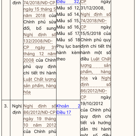
Điều 32
,
CP
ngày
định
74/2018/NĐ-CP
Mẫu số 12,
31/12/2008,
ngày 15 tháng 5
Mẫu số 14,
Nghị định số
năm 2018
của
Mẫu số 15,
74/2018/NĐ-
Chính phủ sửa
Mẫu số 16,
CP
ngày
đổi, bổ sung
Mẫu số 17,
15/5/2018 của
Nghị định số
Mẫu số 18
Chính phủ quy
132/2008/NĐ-
Phụ lục ban
định chi tiết thi
CP ngày 31
hành kèm
hành một số
tháng 12 năm
theo
điều
Luật Chất
2008
của Chính
lượng sản
phủ quy định
phẩm, hàng
chi tiết thi hành
hóa
và
Nghị
Luật Chất lượng
định số
sản phẩm, hàng
86/2012/NĐ-
hóa
CP
ngày
19/10/2012
3.
Nghị
Nghị định số
Khoản 2
của Chính phủ
định
86/2012/NĐ-CP
Điều 17
quy định chi
ngày 19 tháng
tiết và hướng
10 năm 2012
dẫn thi hành
của Chính phủ
một số điều