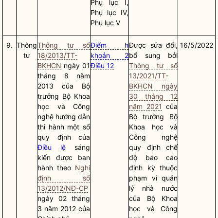
Phụ lục I,
Phụ lục IV,
Phụ lục V
9.
Thông
Thông tư số
Điểm h
Được sửa đổi,
16/5/2022
tư
18/2013/TT-
khoản 2
bổ sung bởi
BKHCN
ngày 01
Điều 12
Thông tư số
tháng 8 năm
13/2021/TT-
2013 của
Bộ
BKHCN ngày
trưởng
Bộ Khoa
30 tháng 12
học và Công
năm 2021
của
nghệ hướng dẫn
Bộ trưởng
Bộ
thi hành một số
Khoa học và
quy định của
Công nghệ
Điều lệ
sáng
quy định chế
kiến được ban
độ báo cáo
hành theo
Nghị
định kỳ thuộc
định số
phạm vi
quản
13/2012/NĐ-CP
lý nhà nước
ngày 02 tháng
của Bộ Khoa
3 năm 2012 của
học và Công