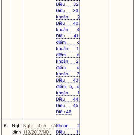
Điều 32;
Điều 33;
khoản 2
Điều 40;
khoản 4
Điều 41;
điểm c
khoản 1,
điểm d
khoản 2,
điểm d
khoản 3
Điều 43;
điểm b, d
khoản 1
Điều 44;
Điều 45;
Điều 46
6.
Nghị
Nghị định số
Khoản 2
định
119/2017/NĐ-
Điều 1;