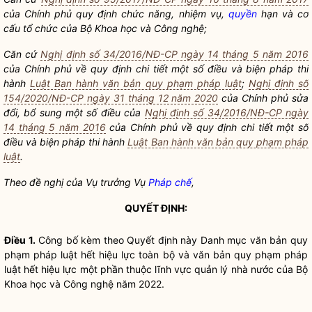
của Chính phủ quy định chức năng, nhiệm vụ,
quyền
hạn và cơ
cấu tổ chức của Bộ Khoa học và Công nghệ;
Căn cứ
Nghị định số 34/2016/NĐ-CP ngày 14 tháng 5 năm 2016
của Chính phủ về quy định chi tiết một số điều và biện pháp thi
hành
Luật Ban hành văn bản quy phạm pháp luật
;
Nghị định số
154/2020/NĐ-CP ngày 31 tháng 12 năm 2020
của Chính phủ sửa
đổi, bổ sung một số điều của
Nghị định số 34/2016/NĐ-CP ngày
14 tháng 5 năm 2016
của Chính phủ về quy định chi tiết một số
điều và biện pháp thi hành
Luật Ban hành văn bản quy phạm pháp
luật
.
Theo đề nghị của Vụ trưởng Vụ
Pháp chế
,
QUYẾT ĐỊNH:
Điều 1.
Công bố kèm theo Quyết định này Danh
mục
văn bản
quy
phạm pháp luật
hết hiệu lực toàn bộ và văn bản
quy phạm pháp
luật
hết hiệu lực một phần thuộc lĩnh vực
quản lý nhà nước
của Bộ
Khoa học và Công nghệ năm 2022.