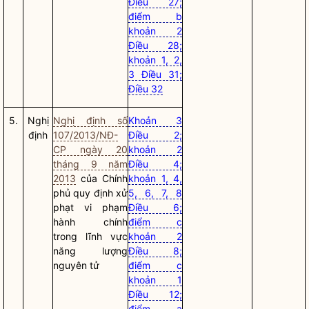
Điều 27;
điểm b
khoản 2
Điều 28;
khoản 1, 2,
3 Điều 31;
Điều 32
5.
Nghị
Nghị định số
Khoản 3
định
107/2013/NĐ-
Điều 2;
CP ngày 20
khoản 2
tháng 9 năm
Điều 4;
2013
của Chính
khoản 1, 4,
phủ quy định xử
5, 6, 7, 8
phạt vi phạm
Điều 6;
hành chính
điểm c
trong lĩnh vực
khoản 2
năng lượng
Điều 8;
nguyên tử
điểm c
khoản 1
Điều 12;
điểm a