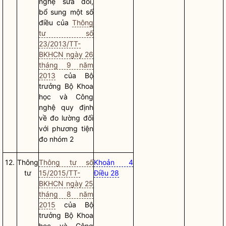
nghệ sửa đổi,
bổ sung một số
điều của
Thông
tư số
23/2013/TT-
BKHCN ngày 26
tháng 9 năm
2013
của
Bộ
trưởng
Bộ Khoa
học và Công
nghệ quy định
về đo lường đối
với phương tiện
đo nhóm 2
12.
Thông
Thông tư số
Khoản 4
tư
15/2015/TT-
Điều 28
BKHCN ngày 25
tháng 8 năm
2015
của
Bộ
trưởng
Bộ Khoa
học và Công