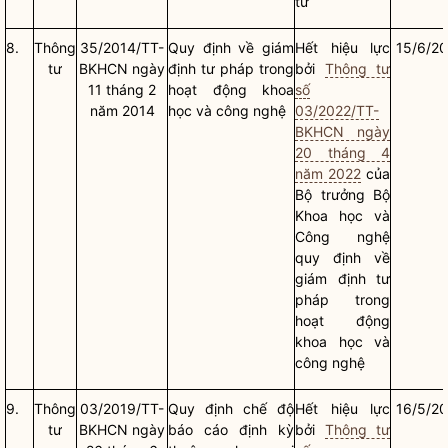
tử
8.
Thông
35/2014/TT-
Quy định về giám
Hết hiệu lực
15/6/2
tư
BKHCN ngày
định tư pháp trong
bởi
Thông tư
11 tháng 2
hoạt động khoa
số
năm 2014
học và công nghệ
03/2022/TT-
BKHCN ngày
20 tháng 4
năm 2022
của
Bộ trưởng
Bộ
Khoa học và
Công nghệ
quy định về
giám định tư
pháp trong
hoạt động
khoa học và
công nghệ
9.
Thông
03/2019/TT-
Quy định chế độ
Hết hiệu lực
16/5/2
tư
BKHCN ngày
báo cáo định kỳ
bởi
Thông tư