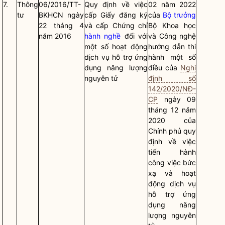
7.
Thông
06/2016/TT-
Quy định về việc
02 năm 2022
tư
BKHCN ngày
cấp Giấy đăng ký
của
Bộ trưởng
22 tháng 4
và cấp Chứng chỉ
Bộ Khoa học
năm 2016
hành nghề
đối với
và Công nghệ
một số hoạt động
hướng dẫn thi
dịch vụ hỗ trợ ứng
hành một số
dụng năng lượng
điều của
Nghị
nguyên tử
định số
142/2020/NĐ-
CP
ngày 09
tháng 12 năm
2020 của
Chính phủ quy
định về việc
tiến hành
công việc bức
xạ và hoạt
động dịch vụ
hỗ trợ ứng
dụng năng
lượng nguyên