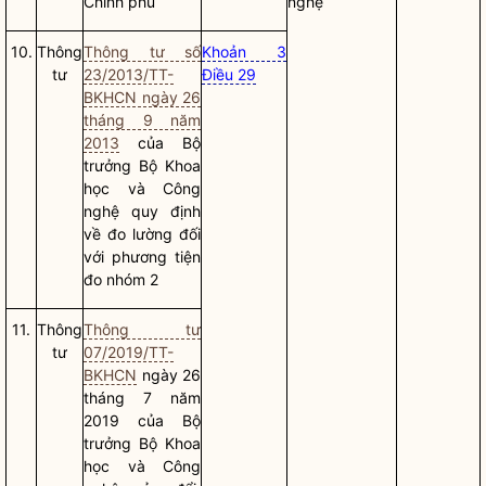
Chính phủ
nghệ
10.
Thông
Thông tư số
Khoản 3
tư
23/2013/TT-
Điều 29
BKHCN ngày 26
tháng 9 năm
2013
của
Bộ
trưởng
Bộ Khoa
học và Công
nghệ quy định
về đo lường đối
với phương tiện
đo nhóm 2
11.
Thông
Thông tư
tư
07/2019/TT-
BKHCN
ngày 26
tháng 7 năm
2019 của
Bộ
trưởng
Bộ Khoa
học và Công