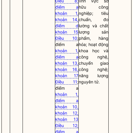
Điều 8;
lĩnh vực sở
điểm a
hữu công
khoản 1,
nghiệp; tiêu
khoản 14,
chuẩn, đo
điểm d
lường và chất
khoản 15
lượng sản
Điều 10
;
phẩm, hàng
điểm a
hóa; hoạt động
khoản 1,
khoa học và
điểm a
công nghệ,
khoản 13,
chuyển giao
khoản 16,
công nghệ;
khoản 17
năng lượng
Điều 11
;
nguyên tử.
điểm a
khoản 1,
điểm a
khoản 10,
khoản 12,
khoản 13
Điều 12;
điểm a