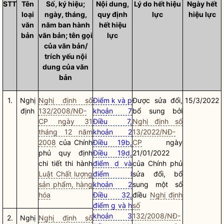
STT
Tên
Số, ký hiệu;
Nội dung,
Lý do hết hiệu
Ngày hết
loại
ngày, tháng,
quy định
lực
hiệu lực
văn
năm ban hành
hết hiệu
bản
văn bản; tên gọi
lực
của văn bản/
trích yếu nội
dung của văn
bản
1.
Nghị
Nghị định số
Điểm k và p
Được sửa đổi,
15/3/2022
định
132/2008/NĐ-
khoản 7
bổ sung bởi
CP ngày 31
Điều 7,
Nghị định số
tháng 12 năm
khoản 2
13/2022/NĐ-
2008
của Chính
Điều 19b,
CP
ngày
phủ quy định
Điều 19d,
21/01/2022
chi tiết thi hành
điểm d và
của Chính phủ
Luật Chất lượng
điểm l
sửa đổi, bổ
sản phẩm, hàng
khoản 2
sung một số
hóa
Điều 32,
điều
Nghị định
điểm g và h
số
khoản 3
132/2008/NĐ-
2.
Nghị
Nghị định số