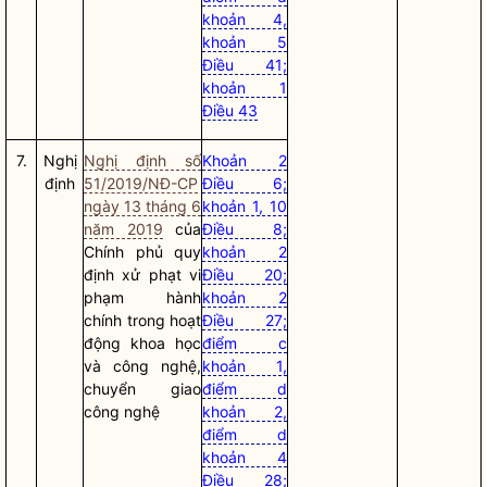
khoản 4,
khoản 5
Điều 41;
khoản 1
Điều 43
7.
Nghị
Nghị định số
Khoản 2
định
51/2019/NĐ-CP
Điều 6;
ngày 13 tháng 6
khoản 1, 10
năm 2019
của
Điều 8;
Chính phủ quy
khoản 2
định xử phạt vi
Điều 20;
phạm hành
khoản 2
chính trong hoạt
Điều 27;
động khoa học
điểm c
và công nghệ,
khoản 1,
chuyển giao
điểm d
công nghệ
khoản 2,
điểm d
khoản 4
Điều 28;