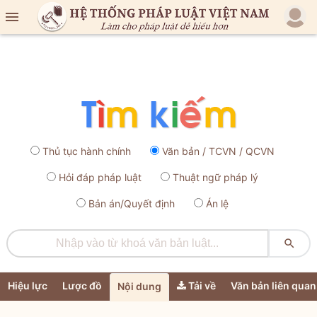

Thủ tục hành chính
Văn bản / TCVN / QCVN
Hỏi đáp pháp luật
Thuật ngữ pháp lý
Bản án/Quyết định
Án lệ

Hiệu lực
Lược đồ
Tải về
Văn bản liên quan
Nội dung