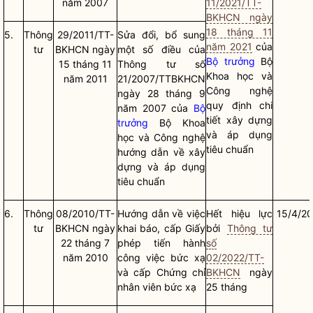
năm 2007
11/2021/TT-
BKHCN ngày
18 tháng 11
5.
Thông
29/2011/TT-
Sửa đổi, bổ sung
năm 2021
của
tư
BKHCN ngày
một số điều của
Bộ trưởng
Bộ
15 tháng 11
Thông tư số
Khoa học và
năm 2011
21/2007/TTBKHCN
Công nghệ
ngày 28 tháng 9
quy định chi
năm 2007 của
Bộ
tiết xây dựng
trưởng
Bộ Khoa
và áp dụng
học và Công nghệ
tiêu chuẩn
hướng dẫn về xây
dựng và áp dụng
tiêu chuẩn
6.
Thông
08/2010/TT-
Hướng dẫn về việc
Hết hiệu lực
15/4/2
tư
BKHCN ngày
khai báo, cấp Giấy
bởi
Thông tư
22 tháng 7
phép tiến hành
số
năm 2010
công việc bức xạ
02/2022/TT-
và cấp Chứng chỉ
BKHCN
ngày
nhân viên bức xạ
25 tháng