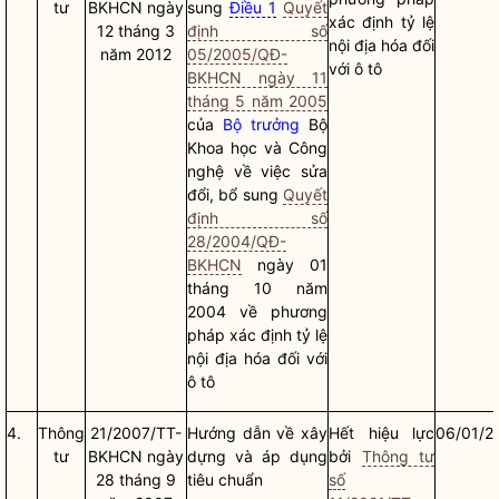
tư
BKHCN ngày
sung
Điều 1
Quyết
xác định tỷ lệ
12 tháng 3
định số
nội địa hóa đối
năm 2012
05/2005/QĐ-
với ô tô
BKHCN ngày 11
tháng 5 năm 2005
của
Bộ trưởng
Bộ
Khoa học và Công
nghệ về việc sửa
đổi, bổ sung
Quyết
định số
28/2004/QĐ-
BKHCN
ngày 01
tháng 10 năm
2004 về phương
pháp xác định tỷ lệ
nội địa hóa đối với
ô tô
4.
Thông
21/2007/TT-
Hướng dẫn về xây
Hết hiệu lực
06/01/2
tư
BKHCN ngày
dựng và áp dụng
bởi
Thông tư
28 tháng 9
tiêu chuẩn
số