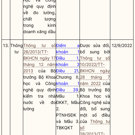
nghệ quy định
về đo lường,
chất lượng
trong kinh
doanh xăng dầu
13.
Thông
Thông tư số
Điểm a
Được sửa đổi,
12/9/2022
tư
28/2013/TT-
khoản 1
bổ sung bởi
BKHCN ngày 17
Điều 1,
Thông tư số
tháng 12 năm
khoản 3
10/2022/TT-
2013
của
Bộ
Điều 21
,
BKHCN ngày
trưởng
Bộ Khoa
Chương II,
28 tháng 7
học và Công
khoản 1
năm 2022
của
nghệ quy định
Điều 39
,
Bộ trưởng
Bộ
kiểm tra nhà
Mẫu 1.
Khoa học và
nước về đo
ĐKKT, Mẫu
Công nghệ sửa
lường
2.
đổi, bổ sung
PTNHSĐK
một số điều
và Mẫu 3.
của
Thông tư
TBKQKT
số
28/2013/TT-