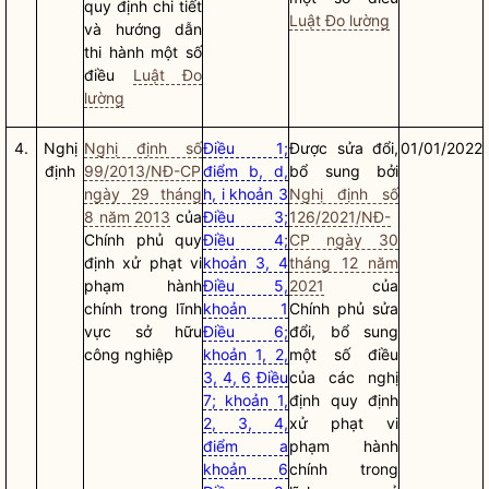
quy định chi tiết
Luật Đo lường
và hướng dẫn
thi hành một số
điều
Luật Đo
lường
4.
Nghị
Nghị định số
Điều 1;
Được sửa đổi,
01/01/2022
định
99/2013/NĐ-CP
điểm b, d,
bổ sung bởi
ngày 29 tháng
h, i khoản 3
Nghị định số
8 năm 2013
của
Điều 3;
126/2021/NĐ-
Chính phủ quy
Điều 4;
CP ngày 30
định xử phạt vi
khoản 3, 4
tháng 12 năm
phạm hành
Điều 5,
2021
của
chính trong lĩnh
khoản 1
Chính phủ sửa
vực sở hữu
Điều 6;
đổi, bổ sung
công nghiệp
khoản 1, 2,
một số điều
3, 4, 6 Điều
của các nghị
7; khoản 1,
định quy định
2, 3, 4,
xử phạt vi
điểm a
phạm hành
khoản 6
chính trong