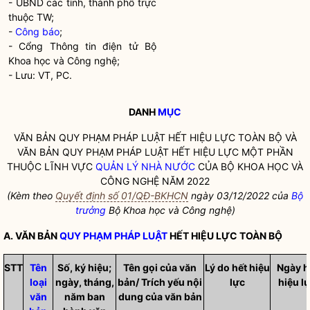
- UBND các tỉnh, thành phố trực
thuộc TW;
-
Công báo
;
- Cổng Thông tin điện tử Bộ
Khoa học và Công nghệ;
- Lưu: VT, PC.
DANH
MỤC
VĂN BẢN
QUY PHẠM PHÁP LUẬT
HẾT HIỆU LỰC TOÀN BỘ VÀ
VĂN BẢN
QUY PHẠM PHÁP LUẬT
HẾT HIỆU LỰC MỘT PHẦN
THUỘC LĨNH VỰC
QUẢN LÝ NHÀ NƯỚC
CỦA BỘ KHOA HỌC VÀ
CÔNG NGHỆ NĂM 2022
(Kèm theo
Quyết định số 01/QĐ-BKHCN
ngày 03/12/2022 của
Bộ
trưởng
Bộ Khoa học và Công nghệ)
A. VĂN BẢN
QUY PHẠM PHÁP LUẬT
HẾT HIỆU LỰC TOÀN BỘ
STT
Tên
Số, ký hiệu;
Tên gọi của văn
Lý do hết hiệu
Ngày h
loại
ngày, tháng,
bản/ Trích yếu nội
lực
hiệu l
văn
năm ban
dung của văn bản