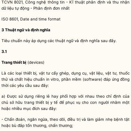
TCVN 8021, Công nghệ thông tin - Kĩ thuật phân định và thu nhận
dữ liệu tự động - Phân định đơn nhất
ISO 8601, Date and time format
3 Thuật ngữ và định nghĩa
Tiêu chuẩn này áp dụng các thuật ngữ và định nghĩa sau đây.
3.1
Trang thiết bị
(devices)
Là các loại thiết bị, vật tư cấy ghép, dụng cụ, vật liệu, vật tư, thuốc
thử và ch
ấ
t hiệu chuẩn in vitro, phần mềm (software) đáp ứng đồng
thời các yêu cầu sau đây:
a) Được sử dụng riêng
l
ẻ hay phối hợp với nhau theo chỉ định của
chủ sở hữu
tr
ang thiết bị y tế để phục vụ cho con người nhằm một
hoặc nhiều mục đích sau đây:
- Chẩn đoán, ngăn ngừa, theo dõi, điều trị và làm giảm nhẹ bệnh tật
hoặc bù đắp tổn thương, chấn thương;