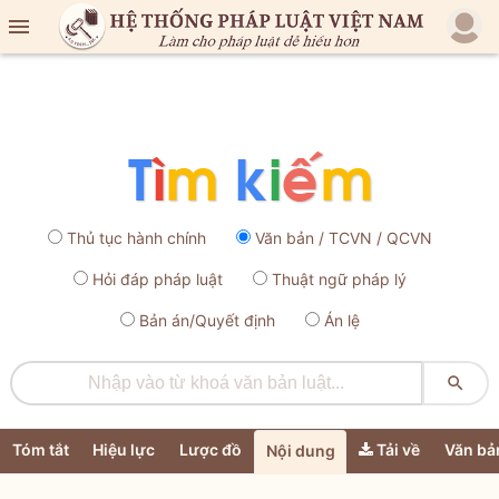

Thủ tục hành chính
Văn bản / TCVN / QCVN
Hỏi đáp pháp luật
Thuật ngữ pháp lý
Bản án/Quyết định
Án lệ

Tóm tắt
Hiệu lực
Lược đồ
Tải về
Văn bả
Nội dung