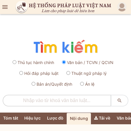

Thủ tục hành chính
Văn bản / TCVN / QCVN
Hỏi đáp pháp luật
Thuật ngữ pháp lý
Bản án/Quyết định
Án lệ

Tóm tắt
Hiệu lực
Lược đồ
Tải về
Văn bả
Nội dung