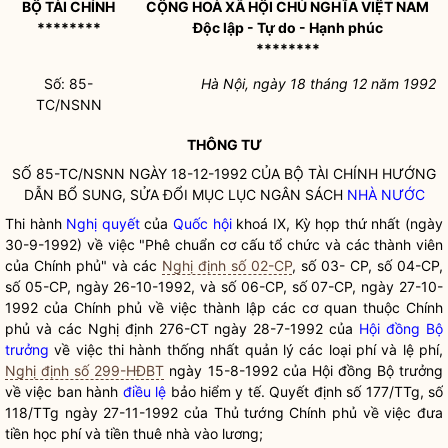
BỘ TÀI CHÍNH
CỘNG HOÀ XÃ HỘI CHỦ NGHĨA VIỆT NAM
********
Độc lập - Tự do - Hạnh phúc
********
Số: 85-
Hà Nội, ngày 18 tháng 12 năm 1992
TC/NSNN
THÔNG TƯ
SỐ 85-TC/NSNN NGÀY 18-12-1992 CỦA BỘ TÀI CHÍNH HƯỚNG
DẪN BỔ SUNG, SỬA ĐỔI MỤC LỤC NGÂN SÁCH
NHÀ NƯỚC
Thi hành
Nghị quyết
của
Quốc hội
khoá IX, Kỳ họp thứ nhất (ngày
30-9-1992) về việc "Phê chuẩn cơ cấu tổ chức và các thành viên
của Chính phủ" và các
Nghị định số 02-CP
, số 03- CP, số 04-CP,
số 05-CP, ngày 26-10-1992, và số 06-CP, số 07-CP, ngày 27-10-
1992 của Chính phủ về việc thành lập các cơ quan thuộc Chính
phủ và các Nghị định 276-CT ngày 28-7-1992 của
Hội đồng Bộ
trưởng
về việc thi hành thống nhất quản lý các loại phí và lệ phí,
Nghị định số 299-HĐBT
ngày 15-8-1992 của
Hội đồng Bộ trưởng
về việc ban hành
điều lệ
bảo hiểm y tế. Quyết định số 177/TTg, số
118/TTg ngày 27-11-1992 của Thủ tướng Chính phủ về việc đưa
tiền học phí và tiền thuê nhà vào lương;