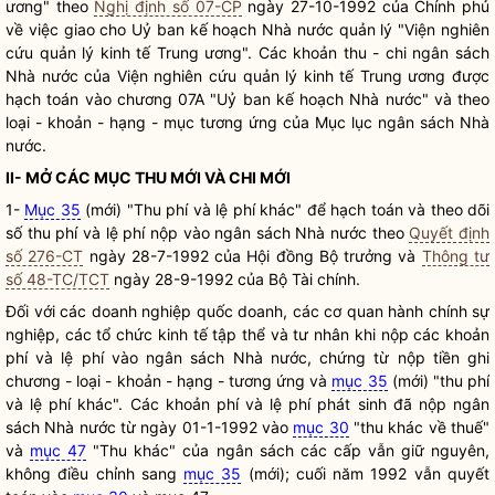
ương" theo
Nghị định số 07-CP
ngày 27-10-1992 của Chính phủ
về việc giao cho Uỷ ban kế hoạch
Nhà nước
quản lý "Viện nghiên
cứu quản lý kinh tế Trung ương". Các khoản thu - chi ngân sách
Nhà nước
của Viện nghiên cứu quản lý kinh tế Trung ương được
hạch toán vào chương 07A "Uỷ ban kế hoạch
Nhà nước
" và theo
loại - khoản - hạng - mục tương ứng của Mục lục ngân sách
Nhà
nước
.
II- MỞ CÁC MỤC THU MỚI VÀ CHI MỚI
1-
Mục 35
(mới) "Thu phí và lệ phí khác" để hạch toán và theo dõi
số thu phí và lệ phí nộp vào ngân sách
Nhà nước
theo
Quyết định
số 276-CT
ngày 28-7-1992 của
Hội đồng Bộ trưởng
và
Thông tư
số 48-TC/TCT
ngày 28-9-1992 của Bộ Tài chính.
Đối với các doanh nghiệp quốc doanh, các cơ quan hành chính sự
nghiệp, các tổ chức kinh tế tập thể và tư nhân khi nộp các khoản
phí và lệ phí vào ngân sách
Nhà nước
, chứng từ nộp tiền ghi
chương - loại - khoản - hạng - tương ứng và
mục 35
(mới) "thu phí
và lệ phí khác". Các khoản phí và lệ phí phát sinh đã nộp ngân
sách
Nhà nước
từ ngày 01-1-1992 vào
mục 30
"thu khác về thuế"
và
mục 47
"Thu khác" của ngân sách các cấp vẫn giữ nguyên,
không điều chỉnh sang
mục 35
(mới); cuối năm 1992 vẫn quyết