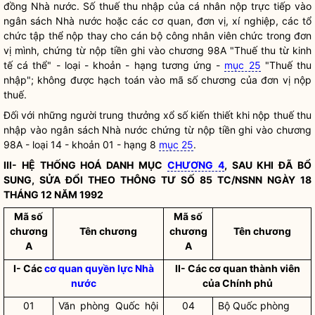
đồng Nhà nước
. Số thuế thu nhập của cá nhân nộp trực tiếp vào
ngân sách Nhà nước hoặc các cơ quan, đơn vị, xí nghiệp, các tổ
chức tập thể nộp thay cho cán bộ công nhân viên chức trong đơn
vị mình, chứng từ nộp tiền ghi vào chương 98A "Thuế thu từ kinh
tế cá thể" - loại - khoản - hạng tương ứng -
mục 25
"Thuế thu
nhập"; không được hạch toán vào mã số chương của đơn vị nộp
thuế.
Đối với những người trung thưởng xổ số kiến thiết khi nộp thuế thu
nhập vào ngân sách
Nhà nước
chứng từ nộp tiền ghi vào chương
98A - loại 14 - khoản 01 - hạng 8
mục 25
.
III- HỆ THỐNG HOÁ DANH MỤC
CHƯƠNG 4
, SAU KHI ĐÃ BỔ
SUNG, SỬA ĐỔI THEO THÔNG TƯ SỐ 85 TC/NSNN NGÀY 18
THÁNG 12 NĂM 1992
Mã số
Mã số
chương
Tên chương
chương
Tên chương
A
A
I- Các
cơ quan quyền lực Nhà
II- Các cơ quan thành viên
nước
của Chính phủ
01
Văn phòng
Quốc hội
04
Bộ Quốc phòng