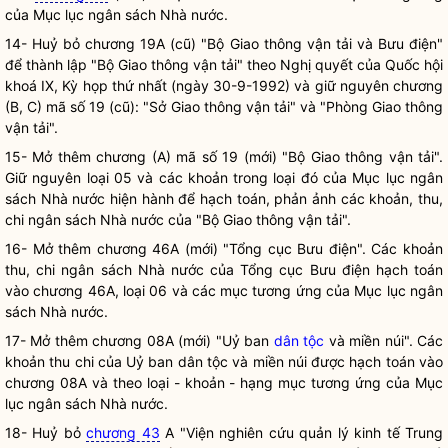
của Mục lục ngân sách
Nhà nước
.
14- Huỷ bỏ chương 19A (cũ) "Bộ Giao thông vận tải và Bưu điện"
để thành lập "Bộ Giao thông vận tải" theo
Nghị quyết
của
Quốc hội
khoá IX, Kỳ họp thứ nhất (ngày 30-9-1992) và giữ nguyên chương
(B, C) mã số 19 (cũ): "Sở Giao thông vận tải" và "Phòng Giao thông
vận tải".
15- Mở thêm chương (A) mã số 19 (mới) "Bộ Giao thông vận tải".
Giữ nguyên loại 05 và các khoản trong loại đó của Mục lục ngân
sách
Nhà nước
hiện hành để hạch toán, phản ảnh các khoản, thu,
chi ngân sách
Nhà nước
của "Bộ Giao thông vận tải".
16- Mở thêm chương 46A (mới) "Tổng cục Bưu điện". Các khoản
thu, chi ngân sách
Nhà nước
của Tổng cục Bưu điện hạch toán
vào chương 46A, loại 06 và các mục tương ứng của Mục lục ngân
sách
Nhà nước
.
17- Mở thêm chương 08A (mới) "Uỷ ban
dân tộc
và miền núi". Các
khoản thu chi của Uỷ ban
dân tộc
và miền núi được hạch toán vào
chương 08A và theo loại - khoản - hạng mục tương ứng của Mục
lục ngân sách
Nhà nước
.
18- Huỷ bỏ
chương 43
A "Viện nghiên cứu quản lý kinh tế Trung