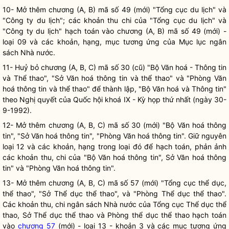
10- Mở thêm chương (A, B) mã số 49 (mới) "Tổng cục du lịch" và
"Công ty du lịch"; các khoản thu chi của "Tổng cục du lịch" và
"Công ty du lịch" hạch toán vào chương (A, B) mã số 49 (mới) -
loại 09 và các khoản, hạng, mục tương ứng của Mục lục ngân
sách
Nhà nước
.
11- Huỷ bỏ chương (A, B, C) mã số 30 (cũ) "Bộ Văn hoá - Thông tin
và Thể thao", "Sở Văn hoá thông tin và thể thao" và "Phòng Văn
hoá thông tin và thể thao" để thành lập, "Bộ Văn hoá và Thông tin"
theo
Nghị quyết
của
Quốc hội
khoá IX - Kỳ họp thứ nhất (ngày 30-
9-1992).
12- Mở thêm chương (A, B, C) mã số 30 (mới) "Bộ Văn hoá thông
tin", "Sở Văn hoá thông tin", "Phòng Văn hoá thông tin". Giữ nguyên
loại 12 và các khoản, hạng trong loại đó để hạch toán, phản ảnh
các khoản thu, chi của "Bộ Văn hoá thông tin", Sở Văn hoá thông
tin" và "Phòng Văn hoá thông tin".
13- Mở thêm chương (A, B, C) mã số 57 (mới) "Tổng cục thể dục,
thể thao", "Sở Thể dục thể thao", và "Phòng Thể dục thể thao".
Các khoản thu, chi ngân sách
Nhà nước
của Tổng cục Thể dục thể
thao, Sở Thể dục thể thao và Phòng thể dục thể thao hạch toán
vào
chương 57
(mới) - loại 13 - khoản 3 và các mục tương ứng