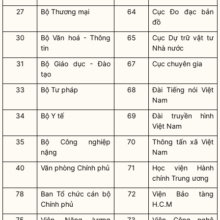
27
Bộ Thương mại
64
Cục Đo đạc bản
đồ
30
Bộ Văn hoá - Thông
65
Cục Dự trữ vật tư
tin
Nhà nước
31
Bộ Giáo dục - Đào
67
Cục chuyên gia
tạo
33
Bộ Tư pháp
68
Đài Tiếng nói Việt
Nam
34
Bộ Y tế
69
Đài truyền hình
Việt Nam
35
Bộ Công nghiệp
70
Thông tấn xã Việt
nặng
Nam
40
Văn phòng Chính phủ
71
Học viện Hành
chính Trung ương
78
Ban Tổ chức cán bộ
72
Viện Bảo tàng
Chính phủ
H.C.M
75
Viện Năng lượng
73
Viện Công nghệ