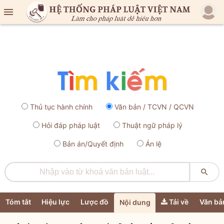

Thủ tục hành chính
Văn bản / TCVN / QCVN
Hỏi đáp pháp luật
Thuật ngữ pháp lý
Bản án/Quyết định
Án lệ

Tóm tắt
Hiệu lực
Lược đồ
Tải về
Văn bả
Nội dung