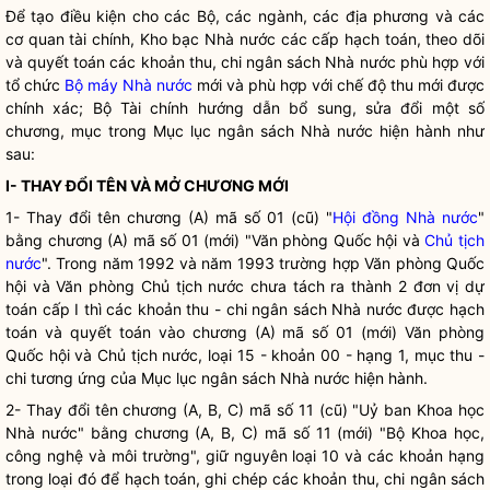
Để tạo điều kiện cho các Bộ, các ngành, các địa phương và các
cơ quan tài chính, Kho bạc Nhà nước các cấp hạch toán, theo dõi
và quyết toán các khoản thu, chi ngân sách Nhà nước phù hợp với
tổ chức
Bộ máy Nhà nước
mới và phù hợp với chế độ thu mới được
chính xác; Bộ Tài chính hướng dẫn bổ sung, sửa đổi một số
chương, mục trong Mục lục ngân sách Nhà nước hiện hành như
sau:
I- THAY ĐỔI TÊN VÀ MỞ CHƯƠNG MỚI
1- Thay đổi tên chương (A) mã số 01 (cũ) "
Hội đồng Nhà nước
"
bằng chương (A) mã số 01 (mới) "Văn phòng
Quốc hội
và
Chủ tịch
nước
". Trong năm 1992 và năm 1993 trường hợp Văn phòng
Quốc
hội
và Văn phòng
Chủ tịch nước
chưa tách ra thành 2 đơn vị dự
toán cấp I thì các khoản thu - chi ngân sách Nhà nước được hạch
toán và quyết toán vào chương (A) mã số 01 (mới) Văn phòng
Quốc hội
và
Chủ tịch nước
, loại 15 - khoản 00 - hạng 1, mục thu -
chi tương ứng của Mục lục ngân sách Nhà nước hiện hành.
2- Thay đổi tên chương (A, B, C) mã số 11 (cũ) "Uỷ ban Khoa học
Nhà nước
" bằng chương (A, B, C) mã số 11 (mới) "Bộ Khoa học,
công nghệ và môi trường", giữ nguyên loại 10 và các khoản hạng
trong loại đó để hạch toán, ghi chép các khoản thu, chi ngân sách