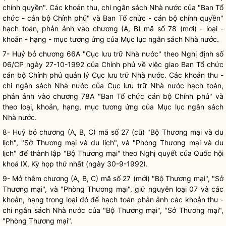
chính quyền
". Các khoản thu, chi ngân sách
Nhà nước
của "Ban Tổ
chức - cán bộ Chính phủ" và Ban Tổ chức - cán bộ
chính quyền
"
hạch toán, phản ảnh vào chương (A, B) mã số 78 (mới) - loại -
khoản - hạng - mục tương ứng của Mục lục ngân sách
Nhà nước
.
7- Huỷ bỏ chương 66A "Cục lưu trữ
Nhà nước
" theo Nghị định số
06/CP ngày 27-10-1992 của Chính phủ về việc giao Ban Tổ chức
cán bộ Chính phủ quản lý Cục lưu trữ
Nhà nước
. Các khoản thu -
chi ngân sách
Nhà nước
của Cục lưu trữ
Nhà nước
hạch toán,
phản ảnh vào chương 78A "Ban Tổ chức cán bộ Chính phủ" và
theo loại, khoản, hạng, mục tương ứng của Mục lục ngân sách
Nhà nước
.
8- Huỷ bỏ chương (A, B, C) mã số 27 (cũ) "Bộ Thương mại và du
lịch", "Sở Thương mại và du lịch", và "Phòng Thương mại và du
lịch" để thành lập "Bộ Thương mại" theo
Nghị quyết
của
Quốc hội
khoá IX, Kỳ họp thứ nhất (ngày 30-9-1992).
9- Mở thêm chương (A, B, C) mã số 27 (mới) "Bộ Thương mại", "Sở
Thương mại", và "Phòng Thương mại", giữ nguyên loại 07 và các
khoản, hạng trong loại đó để hạch toán phản ảnh các khoản thu -
chi ngân sách
Nhà nước
của "Bộ Thương mại", "Sở Thương mại",
"Phòng Thương mại".