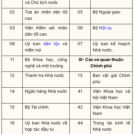
và
Chủ tịch nước
02
Toà án nhân dân tối
05
Bộ Ngoại giao
cao
03
Viện Kiểm sát nhân
06
Bộ
Nội vụ
dân tối cao
08
Uỷ ban
dân tộc
và
07
Uỷ ban kế hoạch
miền núi
Nhà nước
.
11
Bộ Khoa học, công
III- Các cơ quan thuộc
nghệ và môi trường
Chính phủ
12
Thanh tra
Nhà nước
13
Ban vật giá Chính
phủ
14
Ngân hàng
Nhà nước
41
Viện Khoa học xã
hội Việt Nam
15
Bộ Tài chính
42
Viện Khoa học Việt
Nam
16
Uỷ ban
Nhà nước
về
44
Trọng tài kinh tế
hợp tác đầu tư
Nhà nước