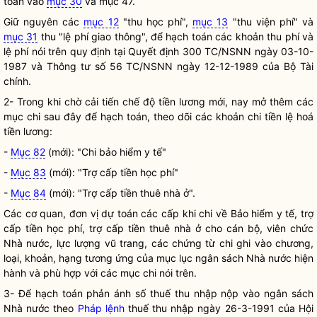
toán vào
mục 30
và mục 47.
Giữ nguyên các
mục 12
"thu học phí",
mục 13
"thu viện phí" và
mục 31
thu "lệ phí giao thông", để hạch toán các khoản thu phí và
lệ phí nói trên quy định tại Quyết định 300 TC/NSNN ngày 03-10-
1987 và Thông tư số 56 TC/NSNN ngày 12-12-1989 của Bộ Tài
chính.
2- Trong khi chờ cải tiến chế độ tiền lương mới, nay mở thêm các
mục chi sau đây để hạch toán, theo dõi các khoản chi tiền lệ hoá
tiền lương:
-
Mục 82
(mới): "Chi bảo hiểm y tế"
-
Mục 83
(mới): "Trợ cấp tiền học phí"
-
Mục 84
(mới): "Trợ cấp tiền thuê nhà ở".
Các cơ quan, đơn vị dự toán các cấp khi chi về Bảo hiểm y tế, trợ
cấp tiền học phí, trợ cấp tiền thuê nhà ở cho cán bộ, viên chức
Nhà nước
, lực lượng vũ trang, các chứng từ chi ghi vào chương,
loại, khoản, hạng tương ứng của mục lục ngân sách
Nhà nước
hiện
hành và phù hợp với các mục chi nói trên.
3- Để hạch toán phản ánh số thuế thu nhập nộp vào ngân sách
Nhà nước theo
Pháp lệnh
thuế thu nhập ngày 26-3-1991 của
Hội