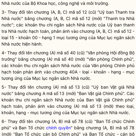
Nhà nước
của Bộ Khoa học, công nghệ và môi trường.
3- Thay đổi tên chương (A, B, C) mã số 12 (cũ) "Uỷ ban Thanh tra
Nhà nước
" bằng chương (A, B, C) mã số 12 (mới) "Thanh tra
Nhà
nước
"; các khoản thu chi ngân sách
Nhà nước
của Uỷ ban thanh
tra
Nhà nước
hạch toán, phản ánh vào chương (A, B, C) mã số 12 -
loại 15 - khoản 00 - hạng 1 mục tương ứng của Mục lục ngân sách
Nhà nước
hiện hành.
4- Thay đổi tên chương (A) mã số 40 (cũ) "Văn phòng
Hội đồng Bộ
trưởng
" bằng chương (A) mã số 40 (mới) "Văn phòng Chính phủ",
các khoản thu chi ngân sách
Nhà nước
của Văn phòng Chính phủ
hạch toán phản ánh vào chương 40A - loại - khoản - hạng - mục
tương ứng của Mục lục ngân sách
Nhà nước
.
5- Thay đổi tên chương (A) mã số 13 (cũ) "Uỷ ban Vật giá
Nhà
nước
" bằng chương A mã số 13 (mới) "Ban Vật giá Chính phủ". Các
khoản thu chi ngân sách
Nhà nước
của Ban Vật giá Chính phủ"
hạch toán, phản ánh vào chương (A) mã số 13 (mới) theo loại,
khoản, hạng - mục tương ứng của Mục lục ngân sách
Nhà nước
.
6- Thay đổi tên chương (A, B) mã số 78 (cũ) "Ban Tổ chức Chính
phủ" và Ban Tổ chức
chính quyền
" bằng chương (A, B) mã số 78
(mới) "Ban Tổ chức cán bộ Chính phủ" và Ban Tổ chức - cán bộ