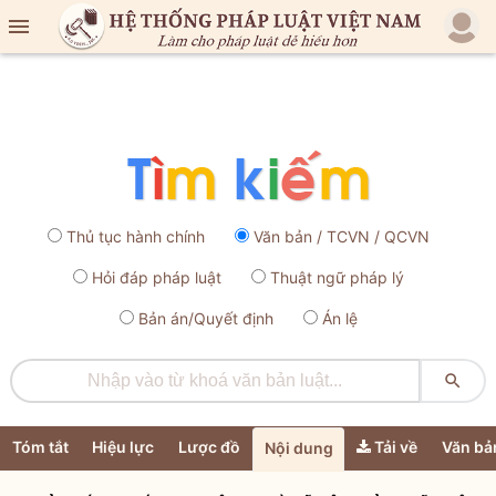

Thủ tục hành chính
Văn bản / TCVN / QCVN
Hỏi đáp pháp luật
Thuật ngữ pháp lý
Bản án/Quyết định
Án lệ

Tóm tắt
Hiệu lực
Lược đồ
Tải về
Văn bả
Nội dung