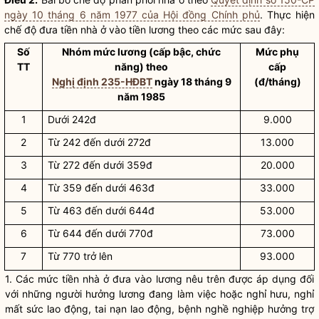
ngày 10 tháng 6 năm 1977 của Hội đồng Chính phủ
. Thực hiện
chế độ đưa tiền nhà ở vào tiền lương theo các mức sau đây:
Số
Nhóm mức lương (cấp bậc, chức
Mức phụ
TT
năng) theo
cấp
Nghị định 235-HĐBT
ngày 18 tháng 9
(đ/tháng)
năm 1985
1
Dưới 242đ
9.000
2
Từ 242 đến dưới 272đ
13.000
3
Từ 272 đến dưới 359đ
20.000
4
Từ 359 đến dưới 463đ
33.000
5
Từ 463 đến dưới 644đ
53.000
6
Từ 644 đến dưới 770đ
73.000
7
Từ 770 trở lên
93.000
1. Các mức tiền nhà ở đưa vào lương nêu trên được áp dụng đối
với những người hưởng lương đang làm việc hoặc nghỉ hưu, nghỉ
mất sức lao động, tai nạn lao động, bệnh nghề nghiệp hưởng trợ