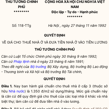
THỦ TƯỚNG CHÍNH
CỘNG HOÀ XÃ HỘI CHỦ NGHĨA VIỆT
PHỦ
NAM
********
Độc lập - Tự do - Hạnh phúc
********
Số: 118-TTg
Hà Nội , ngày 27 tháng 11 năm 1992
QUYẾT ĐỊNH
VỀ GIÁ CHO THUÊ NHÀ Ở VÀ ĐƯA TIỀN NHÀ Ở VÀO TIỀN LƯƠNG
THỦ TƯỚNG CHÍNH PHỦ
Căn cứ Luật Tổ chức Chính phủ ngày 30 tháng 9 năm 1992;
Căn cứ
Pháp lệnh
nhà ở ngày 23 tháng 6 năm 1991;
Theo đề nghị của
Bộ trưởng
Bộ Xây dựng,
Bộ trưởng
Bộ Lao động
- Thương binh và Xã hội và
Bộ trưởng
Bộ Tài chính,
QUYẾT ĐỊNH:
Điều 1.
Nay ban hành giá chuẩn cho thuê nhà ở cấp 3 (thuộc sở
hữu
Nhà nước
) là 1.350 đ/m2 sử dụng/tháng. Mức giá chuẩn này
là căn cứ để quy định giá cho thuê của các loại nhà ở khác và nhà
biệt thự; làm căn cứ để đưa tiền nhà ở vào lương.
Điều 2.
Bãi bỏ chế độ phân phối nhà ở theo
Quyết định số 150-CP