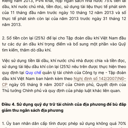
Riêng năm 2013, PVN khai, nộp ngân sách
nhà nước
75% tiền lãi
dầu, khí nước chủ nhà, tiền đọc, sử dụng tài liệu thực tế phát sinh
của 11 tháng đầu năm trước ngày 10 tháng 12 năm 2013 và số
thực tế phát sinh còn lại của năm 2013 trước ngày 31 tháng 12
năm 2013.
2. Số tiền còn lại (25%) để lại cho Tập đoàn dầu khí Việt Nam đầu
tư các dự án dầu khí trọng điểm và bổ sung một phần vào Quỹ
tìm kiếm, thăm dò dầu khí.
Việc sử dụng tiền lãi dầu, khí nước chủ nhà được chia và tiền đọc,
sử dụng tài liệu dầu khí còn lại (25%) nêu trên được thực hiện theo
quy định tại
Quy chế
quản lý tài chính của Công ty mẹ - Tập đoàn
dầu khí Việt Nam ban hành kèm theo
Nghị định số 142/2007/NĐ-
CP
ngày 05 tháng 9 năm 2007 của Chính phủ, Quyết định của
Thủ tướng Chính phủ và quy định của pháp
luật
khác liên quan.
Điều 4. Sử dụng quỹ dự trữ tài chính của địa phương để bù đắp
giảm thu ngân sách địa phương
1. Ủy ban nhân dân cấp tỉnh được phép sử dụng không quá 70%