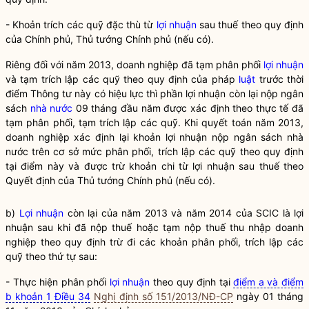
- Khoản trích các quỹ đặc thù từ
lợi nhuận
sau thuế theo quy định
của Chính phủ, Thủ tướng Chính phủ (nếu có).
Riêng đối với năm 2013, doanh nghiệp đã tạm phân phối
lợi nhuận
và tạm trích lập các quỹ theo quy định của pháp
luật
trước thời
điểm Thông tư này có hiệu lực thì phần
lợi nhuận
còn lại nộp ngân
sách
nhà nước
09 tháng đầu năm được xác định theo thực tế đã
tạm phân phối, tạm trích lập các quỹ. Khi quyết toán năm 2013,
doanh nghiệp xác định lại khoản
lợi nhuận
nộp ngân sách
nhà
nước
trên cơ sở mức phân phối, trích lập các quỹ theo quy định
tại điểm này và được trừ khoản chi từ
lợi nhuận
sau thuế theo
Quyết định của Thủ tướng Chính phủ (nếu có).
b)
Lợi nhuận
còn lại của năm 2013 và năm 2014 của SCIC là
lợi
nhuận
sau khi đã nộp thuế hoặc tạm nộp thuế thu nhập doanh
nghiệp theo quy định trừ đi các khoản phân phối, trích lập các
quỹ theo thứ tự sau:
- Thực hiện phân phối
lợi nhuận
theo quy định tại
điểm a và điểm
b khoản 1 Điều 34
Nghị định số 151/2013/NĐ-CP
ngày 01 tháng