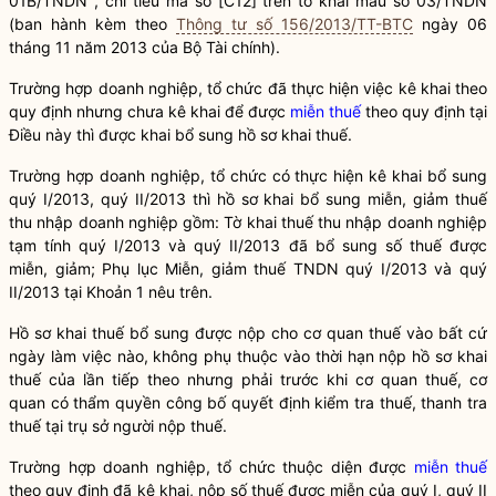
01B/TNDN , chỉ tiêu mã số [C12] trên tờ khai mẫu số 03/TNDN
(ban hành kèm theo
Thông tư số 156/2013/TT-BTC
ngày 06
tháng 11 năm 2013 của Bộ Tài chính).
Trường hợp doanh nghiệp, tổ chức đã thực hiện việc kê khai theo
quy định nhưng chưa kê khai để được
miễn thuế
theo quy định tại
Điều này thì được khai bổ sung hồ sơ khai thuế.
Trường hợp doanh nghiệp, tổ chức có thực hiện kê khai bổ sung
quý I/2013, quý II/2013 thì hồ sơ khai bổ sung miễn, giảm thuế
thu nhập doanh nghiệp gồm: Tờ khai thuế thu nhập doanh nghiệp
tạm tính quý I/2013 và quý II/2013 đã bổ sung số thuế được
miễn, giảm; Phụ lục Miễn, giảm thuế TNDN quý I/2013 và quý
II/2013 tại Khoản 1 nêu trên.
Hồ sơ khai thuế bổ sung được nộp cho cơ quan thuế vào bất cứ
ngày làm việc nào, không phụ thuộc vào thời hạn nộp hồ sơ khai
thuế của lần tiếp theo nhưng phải trước khi cơ quan thuế, cơ
quan có thẩm
quyền
công bố quyết định kiểm tra thuế, thanh tra
thuế tại trụ sở người nộp thuế.
Trường hợp doanh nghiệp, tổ chức thuộc diện được
miễn thuế
theo quy định đã kê khai, nộp số thuế được miễn của quý I, quý II