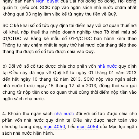
ngày ban hành
Nghị quyết
của Đại hội đồng cổ đông, Hội đồng
quản trị (nếu có). SCIC nộp vào ngân sách
nhà nước
chậm nhất
không quá 03 ngày làm việc kể từ ngày thu tiền về Quỹ.
SCIC kê khai số cổ tức quy định tại điểm này với cơ quan thuế nơi
kê khai, nộp thuế thu nhập doanh nghiệp theo Tờ khai mẫu số
01/CTĐC và Bảng kê mẫu số 01-1/CTĐC ban hành kèm theo
Thông tư này chậm nhất là ngày thứ hai mươi của tháng tiếp theo
tháng thu được số cổ tức được chia vào Quỹ.
b) Đối với số cổ tức được chia cho phần vốn
nhà nước
quy định
tại Điều này đã nộp về Quỹ kể từ ngày 01 tháng 01 năm 2013
đến hết ngày 10 tháng 12 năm 2013, SCIC nộp vào ngân sách
nhà nước
trước ngày 15 tháng 12 năm 2013, đồng thời sao gửi
chứng từ nộp tiền cho cơ quan thuế cùng thời điểm nộp tiền vào
ngân sách
nhà nước
.
4. Khoản thu ngân sách
nhà nước
đối với cổ tức được chia cho
phần vốn
nhà nước
quy định tại Điều này được hạch toán vào
chương tương ứng,
mục 4050
, tiểu
mục 4054
của Mục lục ngân
sách
nhà nước
hiện hành.