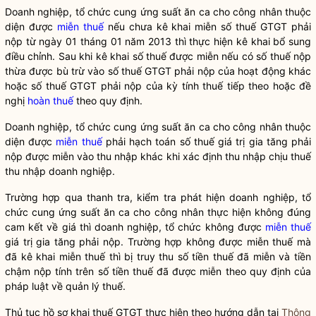
Doanh nghiệp, tổ chức cung ứng suất ăn ca cho công nhân thuộc
diện được
miễn thuế
nếu chưa kê khai miễn số thuế GTGT phải
nộp từ ngày 01 tháng 01 năm 2013 thì thực hiện kê khai bổ sung
điều chỉnh. Sau khi kê khai số thuế được miễn nếu có số thuế nộp
thừa được bù trừ vào số thuế GTGT phải nộp của hoạt động khác
hoặc số thuế GTGT phải nộp của kỳ tính thuế tiếp theo hoặc đề
nghị
hoàn thuế
theo quy định.
Doanh nghiệp, tổ chức cung ứng suất ăn ca cho công nhân thuộc
diện được
miễn thuế
phải hạch toán số thuế giá trị gia tăng phải
nộp được miễn vào thu nhập khác khi xác định thu nhập chịu thuế
thu nhập doanh nghiệp.
Trường hợp qua thanh tra, kiểm tra phát hiện doanh nghiệp, tổ
chức cung ứng suất ăn ca cho công nhân thực hiện không đúng
cam kết về giá thì doanh nghiệp, tổ chức không được
miễn thuế
giá trị gia tăng phải nộp. Trường hợp không được
miễn thuế
mà
đã kê khai
miễn thuế
thì bị truy thu số tiền thuế đã miễn và tiền
chậm nộp tính trên số tiền thuế đã được miễn theo quy định của
pháp
luật
về quản lý thuế.
Thủ tục hồ sơ khai thuế GTGT thực hiện theo hướng dẫn tại
Thông