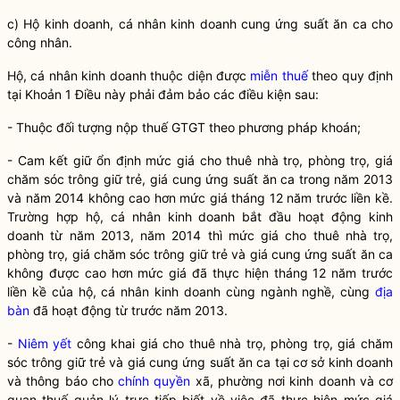
c) Hộ kinh doanh, cá nhân kinh doanh cung ứng suất ăn ca cho
công nhân.
Hộ, cá nhân kinh doanh thuộc diện được
miễn thuế
theo quy định
tại Khoản 1 Điều này phải đảm bảo các điều kiện sau:
- Thuộc đối tượng nộp thuế GTGT theo phương pháp khoán;
- Cam kết giữ ổn định mức giá cho thuê nhà trọ, phòng trọ, giá
chăm sóc trông giữ trẻ, giá cung ứng suất ăn ca trong năm 2013
và năm 2014 không cao hơn mức giá tháng 12 năm trước liền kề.
Trường hợp hộ, cá nhân kinh doanh bắt đầu hoạt động kinh
doanh từ năm 2013, năm 2014 thì mức giá cho thuê nhà trọ,
phòng trọ, giá chăm sóc trông giữ trẻ và giá cung ứng suất ăn ca
không được cao hơn mức giá đã thực hiện tháng 12 năm trước
liền kề của hộ, cá nhân kinh doanh cùng ngành nghề, cùng
địa
bàn
đã hoạt động từ trước năm 2013.
-
Niêm yết
công khai giá cho thuê nhà trọ, phòng trọ, giá chăm
sóc trông giữ trẻ và giá cung ứng suất ăn ca tại cơ sở kinh doanh
và thông báo cho
chính quyền
xã, phường nơi kinh doanh và cơ
quan thuế quản lý trực tiếp biết về việc đã thực hiện mức giá