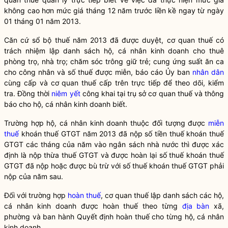
không cao hơn mức giá tháng 12 năm trước liền kề ngay từ ngày
01 tháng 01 năm 2013.
Căn cứ sổ bộ thuế năm 2013 đã được duyệt, cơ quan thuế có
trách nhiệm lập danh sách hộ, cá nhân kinh doanh cho thuê
phòng trọ, nhà trọ; chăm sóc trông giữ trẻ; cung ứng suất ăn ca
cho công nhân và số thuế được miễn, báo cáo Ủy ban
nhân dân
cùng cấp và cơ quan thuế cấp trên trực tiếp để theo dõi, kiểm
tra. Đồng thời
niêm yết
công khai tại trụ sở cơ quan thuế và thông
báo cho hộ, cá nhân kinh doanh biết.
Trường hợp hộ, cá nhân kinh doanh thuộc đối tượng được
miễn
thuế
khoán thuế GTGT năm 2013 đã nộp số tiền thuế khoán thuế
GTGT các tháng của năm vào ngân sách
nhà nước
thì được xác
định là nộp thừa thuế GTGT và được hoàn lại số thuế khoán thuế
GTGT đã nộp hoặc được bù trừ với số thuế khoán thuế GTGT phải
nộp của năm sau.
Đối với trường hợp
hoàn thuế
, cơ quan thuế lập danh sách các hộ,
cá nhân kinh doanh được
hoàn thuế
theo từng
địa bàn
xã,
phường và ban hành Quyết định
hoàn thuế
cho từng hộ, cá nhân
kinh doanh.