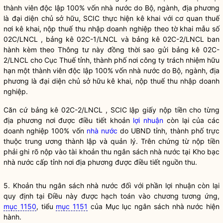
thành viên độc lập 100% vốn
nhà nước
do Bộ, ngành, địa phương
là đại diện chủ sở hữu, SCIC thực hiện kê khai với cơ quan thuế
nơi kê khai, nộp thuế thu nhập doanh nghiệp theo tờ khai mẫu số
02C/LNCL , bảng kê 02C-1/LNCL và bảng kê 02C-2/LNCL ban
hành kèm theo Thông tư này đồng thời sao gửi bảng kê 02C-
2/LNCL cho Cục Thuế tỉnh, thành phố nơi công ty trách nhiệm hữu
hạn một thành viên độc lập 100% vốn
nhà nước
do Bộ, ngành, địa
phương là đại diện chủ sở hữu kê khai, nộp thuế thu nhập doanh
nghiệp.
Căn cứ bảng kê 02C-2/LNCL , SCIC lập giấy nộp tiền cho từng
địa phương nơi được điều tiết khoản
lợi nhuận
còn lại của các
doanh nghiệp 100% vốn
nhà nước
do UBND tỉnh, thành phố trực
thuộc trung ương thành lập và quản lý. Trên chứng từ nộp tiền
phải ghi rõ nộp vào tài khoản thu ngân sách
nhà nước
tại Kho bạc
nhà nước
cấp tỉnh nơi địa phương được điều tiết nguồn thu.
5. Khoản thu ngân sách
nhà nước
đối với phần
lợi nhuận
còn lại
quy định tại Điều này được hạch toán vào chương tương ứng,
mục 1150
, tiểu
mục 1151
của Mục lục ngân sách
nhà nước
hiện
hành.