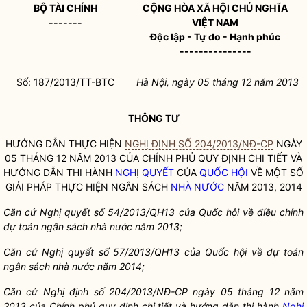
BỘ TÀI CHÍNH
CỘNG HÒA XÃ HỘI CHỦ NGHĨA
-------
VIỆT NAM
Độc lập - Tự do - Hạnh phúc
---------------
Số: 187/2013/TT-BTC
Hà Nội, ngày 05 tháng 12 năm 2013
THÔNG TƯ
HƯỚNG DẪN THỰC HIỆN
NGHỊ ĐỊNH SỐ 204/2013/NĐ-CP
NGÀY
05 THÁNG 12 NĂM 2013 CỦA CHÍNH PHỦ QUY ĐỊNH CHI TIẾT VÀ
HƯỚNG DẪN THI HÀNH
NGHỊ QUYẾT
CỦA
QUỐC HỘI
VỀ MỘT SỐ
GIẢI PHÁP THỰC HIỆN NGÂN SÁCH
NHÀ NƯỚC
NĂM 2013, 2014
Căn cứ
Nghị quyết
số
54/2013/QH13 của
Quốc hội
về điều chỉnh
dự toán ngân sách
nhà nước
năm 2013;
Căn cứ
Nghị quyết
số
57/2013/QH13 của
Quốc hội
về dự toán
ngân sách
nhà nước
năm 2014;
Căn cứ Nghị định số
204/2013/NĐ-CP ngày 05 tháng 12 năm
2013 của Chính phủ quy định chi
tiết và hướ
ng dẫn thi
hành
Nghị