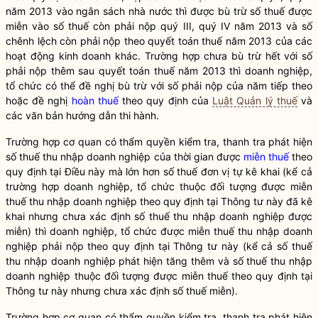
năm 2013 vào ngân sách
nhà nước
thì được bù trừ số thuế được
miễn vào số thuế còn phải nộp quý III, quý IV năm 2013 và số
chênh lệch còn phải nộp theo quyết toán thuế năm 2013 của các
hoạt động kinh doanh khác. Trường hợp chưa bù trừ hết với số
phải nộp thêm sau quyết toán thuế năm 2013 thì doanh nghiệp,
tổ chức có thể đề nghị bù trừ với số phải nộp của năm tiếp theo
hoặc đề nghị
hoàn thuế
theo quy định của
Luật Quản lý thuế
và
các văn bản hướng dẫn thi hành.
Trường hợp cơ quan có thẩm
quyền
kiểm tra, thanh tra phát hiện
số thuế thu nhập doanh nghiệp của thời gian được
miễn thuế
theo
quy định tại Điều này mà lớn hơn số thuế đơn vị tự kê khai (kể cả
trường hợp doanh nghiệp, tổ chức thuộc đối tượng được
miễn
thuế
thu nhập doanh nghiệp theo quy định tại Thông tư này đã kê
khai nhưng chưa xác định số thuế thu nhập doanh nghiệp được
miễn) thì doanh nghiệp, tổ chức được
miễn thuế
thu nhập doanh
nghiệp phải nộp theo quy định tại Thông tư này (kể cả số thuế
thu nhập doanh nghiệp phát hiện tăng thêm và số thuế thu nhập
doanh nghiệp thuộc đối tượng được
miễn thuế
theo quy định tại
Thông tư này nhưng chưa xác định số thuế miễn).
Trường hợp cơ quan có thẩm
quyền
kiểm tra, thanh tra phát hiện