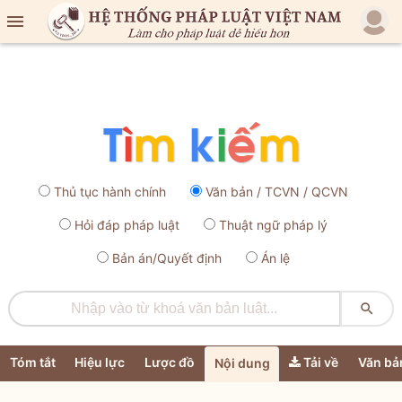

Thủ tục hành chính
Văn bản / TCVN / QCVN
Hỏi đáp pháp luật
Thuật ngữ pháp lý
Bản án/Quyết định
Án lệ

Tóm tắt
Hiệu lực
Lược đồ
Tải về
Văn bả
Nội dung