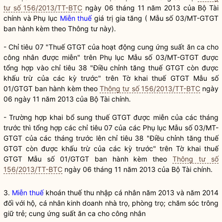
tư số 156/2013/TT-BTC
ngày 06 tháng 11 năm 2013 của Bộ Tài
chính và Phụ lục
Miễn thuế
giá trị gia tăng ( Mẫu số 03/MT-GTGT
ban hành kèm theo Thông tư này).
- Chỉ tiêu 07 "Thuế GTGT của hoạt động cung ứng suất ăn ca cho
công nhân được miễn" trên Phụ lục Mẫu số 03/MT-GTGT được
tổng hợp vào chỉ tiêu 38 "Điều chỉnh tăng thuế GTGT còn được
khấu trừ của các kỳ trước" trên Tờ khai thuế GTGT Mẫu số
01/GTGT ban hành kèm theo
Thông tư số 156/2013/TT-BTC
ngày
06 ngày 11 năm 2013 của Bộ Tài chính.
- Trường hợp khai bổ sung thuế GTGT được miễn của các tháng
trước thì tổng hợp các chỉ tiêu 07 của các Phụ lục Mẫu số 03/MT-
GTGT của các tháng trước lên chỉ tiêu 38 "Điều chỉnh tăng thuế
GTGT còn được khấu trừ của các kỳ trước" trên Tờ khai thuế
GTGT Mẫu số 01/GTGT ban hành kèm theo
Thông tư số
156/2013/TT-BTC
ngày 06 tháng 11 năm 2013 của Bộ Tài chính.
3.
Miễn thuế
khoán thuế thu nhập cá nhân năm 2013 và năm 2014
đối với hộ, cá nhân kinh doanh nhà trọ, phòng trọ; chăm sóc trông
giữ trẻ; cung ứng suất ăn ca cho công nhân