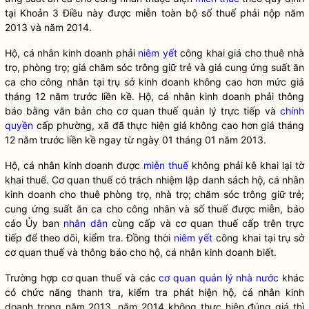
tại Khoản 3 Điều này được miễn toàn bộ số thuế phải nộp năm
2013 và năm 2014.
Hộ, cá nhân kinh doanh phải
niêm yết
công khai giá cho thuê nhà
trọ, phòng trọ; giá chăm sóc trông giữ trẻ và giá cung ứng suất ăn
ca cho công nhân tại trụ sở kinh doanh không cao hơn mức giá
tháng 12 năm trước liền kề. Hộ, cá nhân kinh doanh phải thông
báo bằng văn bản cho cơ quan thuế quản lý trực tiếp và
chính
quyền
cấp phường, xã đã thực hiện giá không cao hơn giá tháng
12 năm trước liền kề ngay từ ngày 01 tháng 01 năm 2013.
Hộ, cá nhân kinh doanh được
miễn thuế
không phải kê khai lại tờ
khai thuế. Cơ quan thuế có trách nhiệm lập danh sách hộ, cá nhân
kinh doanh cho thuê phòng trọ, nhà trọ; chăm sóc trông giữ trẻ;
cung ứng suất ăn ca cho công nhân và số thuế được miễn, báo
cáo Ủy ban
nhân dân
cùng cấp và cơ quan thuế cấp trên trực
tiếp để theo dõi, kiểm tra. Đồng thời
niêm yết
công khai tại trụ sở
cơ quan thuế và thông báo cho hộ, cá nhân kinh doanh biết.
Trường hợp cơ quan thuế và các
cơ quan quản lý nhà nước
khác
có chức năng thanh tra, kiểm tra phát hiện hộ, cá nhân kinh
doanh trong năm 2013, năm 2014 không thực hiện đúng giá thì