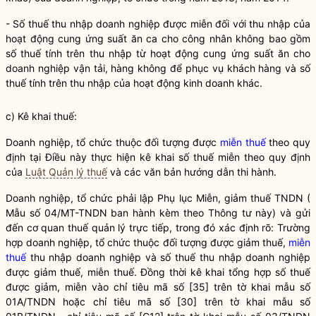
- Số thuế thu nhập doanh nghiệp được miễn đối với thu nhập của
hoạt động cung ứng suất ăn ca cho công nhân không bao gồm
số thuế tính trên thu nhập từ hoạt động cung ứng suất ăn cho
doanh nghiệp vận tải, hàng không để phục vụ khách hàng và số
thuế tính trên thu nhập của hoạt động kinh doanh khác.
c) Kê khai thuế:
Doanh nghiệp, tổ chức thuộc đối tượng được
miễn thuế
theo quy
định tại Điều này thực hiện kê khai số thuế miễn theo quy định
của
Luật Quản lý thuế
và các văn bản hướng dẫn thi hành.
Doanh nghiệp, tổ chức phải lập Phụ lục Miễn, giảm thuế TNDN (
Mẫu số 04/MT-TNDN ban hành kèm theo Thông tư này) và gửi
đến cơ quan thuế quản lý trực tiếp, trong đó xác định rõ: Trường
hợp doanh nghiệp, tổ chức thuộc đối tượng được giảm thuế,
miễn
thuế
thu nhập doanh nghiệp và số thuế thu nhập doanh nghiệp
được giảm thuế,
miễn thuế
. Đồng thời kê khai tổng hợp số thuế
được giảm, miễn vào chỉ tiêu mã số [35] trên tờ khai mẫu số
01A/TNDN hoặc chỉ tiêu mã số [30] trên tờ khai mẫu số