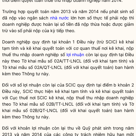
thời điểm quyết toán thuế thu nhập doanh nghiệp năm 2014.
Trường hợp quyết toán năm 2013 và năm 2014 nếu phát sinh số
đã nộp vào ngân sách
nhà nước
lớn hơn số thực tế phải nộp thì
doanh nghiệp được hoàn lại số tiền đã nộp thừa hoặc được giảm
trừ vào số phải nộp của kỳ tiếp theo.
Doanh nghiệp quy định tại khoản 1 Điều này (trừ SCIC) kê khai
tạm tính và kê khai quyết toán với cơ quan thuế nơi kê khai, nộp
thuế thu nhập doanh nghiệp số
lợi nhuận
còn lại quy định tại Điều
này theo Tờ khai mẫu số 02A/TT-LNCL (đối với khai tạm tính) và
Tờ khai mẫu số 02A/QT-LNCL (đối với khai quyết toán) ban hành
kèm theo Thông tư này.
Đối với số
lợi nhuận
còn lại của SCIC quy định tại điểm b khoản 2
Điều này, SCIC thực hiện kê khai tạm tính và kê khai quyết toán
với Cục thuế nơi SCIC kê khai, nộp thuế thu nhập doanh nghiệp
theo Tờ khai mẫu số 02B/TT-LNCL (đối với khai tạm tính) và Tờ
khai mẫu số 02B/QT-LNCL (đối với khai quyết toán) ban hành
kèm theo Thông tư này.
Đối với khoản
lợi nhuận
còn lại thu về Quỹ phát sinh trong năm
2013 và năm 2014 của các công ty trách nhiệm hữu hạn một