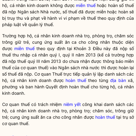
hộ, cá nhân kinh doanh không được
miễn thuế
hoặc hoàn số thuế
đã nộp Ngân sách Nhà nước, số thuế đã được miễn hoặc hoàn sẽ
bị truy thu và phạt về hành vi vi phạm về thuế theo quy định của
pháp
luật
về quản lý thuế.
Trường hợp hộ, cá nhân kinh doanh nhà trọ, phòng trọ, chăm sóc
trông giữ trẻ, cung ứng suất ăn ca cho công nhân thuộc diện
được
miễn thuế
theo quy định tại Khoản 3 Điều này đã nộp số
thuế thu nhập cá nhân quý I, quý II năm 2013 (kể cả trường hợp
đã nộp thuế quý III năm 2013 do chưa nhận được thông báo
miễn
thuế
của cơ quan thuế) vào Ngân sách
nhà nước
thì được hoàn lại
số thuế đã nộp. Cơ quan Thuế trực tiếp quản lý lập danh sách các
hộ, cá nhân kinh doanh được
hoàn thuế
theo từng
địa bàn
xã,
phường và ban hành Quyết định
hoàn thuế
cho từng hộ, cá nhân
kinh doanh.
Cơ quan thuế có trách nhiệm
niêm yết
công khai danh sách các
hộ, cá nhân kinh doanh nhà trọ, phòng trọ; chăm sóc, trông giữ
trẻ; cung ứng suất ăn ca cho công nhân được
hoàn thuế
tại trụ sở
cơ quan thuế.