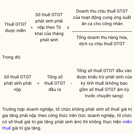
Doanh thu chịu thuế GTGT
Số thuế GTGT
của hoạt động cung ứng suất
phát sinh phải
ăn ca cho công nhân
Thuế GTGT
=
nộp theo Tờ
x
được miễn
khai của tháng
Tổng doanh thu hàng hóa,
phát sinh
dịch vụ chịu thuế GTGT
Trong đó:
Tổng số thuế GTGT đầu vào
Số thuế GTGT
Tổng số
được khấu trừ phát sinh của
phát sinh phải
=
thuế GTGT
-
kỳ tính thuế (không bao
nộp
đầu ra
gồm số thuế GTGT âm kỳ
trước chuyển sang)
Trường hợp doanh nghiệp, tổ chức không phát sinh số thuế giá trị
gia tăng phải nộp theo công thức trên (tức doanh nghiệp, tổ chức
có số thuế giá trị gia tăng phát sinh âm) thì không thực hiện
miễn
thuế
giá trị gia tăng.