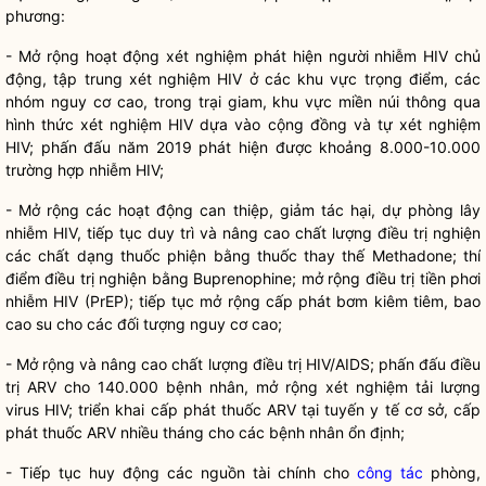
phương:
- Mở rộng hoạt động xét nghiệm phát hiện người nhiễm HIV chủ
động, tập trung xét nghiệm HIV ở các khu vực trọng điểm, các
nhóm nguy cơ cao, trong trại giam, khu vực miền núi thông qua
hình thức xét nghiệm HIV dựa vào cộng đồng và tự xét nghiệm
HIV; phấn đấu năm 2019 phát hiện được khoảng 8.000-10.000
trường hợp nhiễm HIV;
- Mở rộng các hoạt động can thiệp, giảm tác hại, dự phòng lây
nhiễm HIV, tiếp tục duy trì và nâng cao chất lượng điều trị nghiện
các chất dạng thuốc phiện bằng thuốc thay thế Methadone; thí
điểm điều trị nghiện bằng Buprenophine; mở rộng điều trị tiền phơi
nhiễm HIV (PrEP); tiếp tục mở rộng cấp phát bơm kiêm tiêm, bao
cao su cho các đối tượng nguy cơ cao;
- Mở rộng và nâng cao chất lượng điều trị HIV/AIDS; phấn đấu điều
trị ARV cho 140.000 bệnh nhân, mở rộng xét nghiệm tải lượng
virus HIV; triển khai cấp phát thuốc ARV tại tuyến y tế cơ sở, cấp
phát thuốc ARV nhiều tháng cho các bệnh nhân ổn định;
- Tiếp tục huy động các nguồn tài chính cho
công tác
phòng,