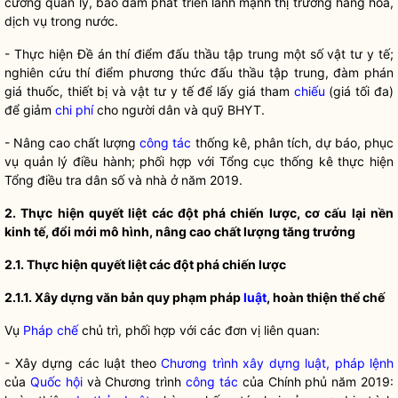
cường quản lý, bảo đảm phát triển lành mạnh thị trường hàng hóa,
dịch vụ trong nước.
- Thực hiện Đề án thí điểm đấu thầu tập trung một số vật tư y tế;
nghiên cứu thí điểm phương thức đấu thầu tập trung, đàm phán
giá thuốc, thiết bị và vật tư y tế để lấy giá tham
chiếu
(giá tối đa)
để giảm
chi phí
cho người dân và quỹ BHYT.
- Nâng cao chất lượng
công tác
thống kê, phân tích, dự báo, phục
vụ quản lý điều hành; phối hợp với Tổng cục thống kê thực hiện
Tổng điều tra dân số và nhà ở năm 2019.
2. Thực hiện quyết liệt các đột phá chiến lược, cơ cấu lại nền
kinh tế, đổi mới mô hình, nâng cao chất lượng tăng trưởng
2.1. Thực hiện quyết liệt các đột phá chiến lược
2.1.1. Xâ
y dựng văn bản quy phạm pháp
luật
, hoàn thiện thể chế
Vụ
Pháp chế
chủ trì, phối hợp với các đơn vị liên quan:
- Xây dựng các luật theo
Chương trình xây dựng luật, pháp lệnh
của
Quốc hội
và Chương trình
công tác
của Chính phủ năm 2019: