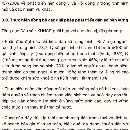
4/7/2008 về phát triển nền đông y và Hội đông y trong tình hình
mới và các nhiệm vụ khác.
3.9. Thực hiện đồng bộ các giải pháp phát triển dân số bền vững
Tổng cục Dân số - KHHGĐ phối hợp với các đơn vị, địa phương:
- Phấn đấu đạt các chỉ tiêu: dân số trung bình: 95,7 triệu người;
tuổi thọ trung bình: 73,7; tỷ số giới tính khi sinh: 114 bé trai/100 bé
gái sinh sống, tỷ lệ sử dụng biện pháp tránh thai hiện đại: 68%, tỷ
lệ bà mẹ mang thai được sàng lọc trước sinh: 45%, tỷ lệ trẻ em mới
sinh được sàng lọc sơ sinh: 70%, giảm số người chưa thành niên,
thanh niên có thai ngoài ý muốn: 15%; tăng thêm tỷ lệ người cao
tuổi được khám sức khoẻ định kỳ ít nhất 1 lần/năm: 10%.
- Thực hiện cuộc vận động mỗi cặp vợ chồng nên có hai con, bảo
đảm quyền và trách nhiệm trong việc sinh con và nuôi dạy con tốt,
tiếp tục vận động giảm sinh ở vùng mức sinh cao, duy trì vững
chắc mức sinh thay thế trên cả nước.
- Cung cấp đầy đủ, kịp thời các phương tiện tránh thai và dịch vụ
kế hoạch hóa gia đình an toàn, hiệu quả, đa dạng, thuận tiện với
chất lượng ngày càng cao. Thúc đẩy chuyển cung ứng phương