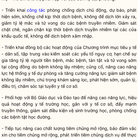
- Triển khai
công tác
phòng chống dịch chủ động, dự báo, phát
hiện sớm, khống chế kịp thời dịch bệnh, không để dịch lớn xảy ra,
giảm tỷ lệ mắc và tử vong do các bệnh truyền nhiễm. Giám sát
chặt chẽ, ngăn chặn kịp thời bệnh dịch truyền nhiễm tại các cửa
khẩu quốc tế, không để dịch bệnh xâm nhập.
- Triển khai đồng bộ các hoạt động của Chương trình mục tiêu y tế
- dân số, tập trung vào kiểm soát các yếu tố nguy cơ, hạn chế sự
gia tăng tỷ lệ người tiền bệnh, mắc bệnh, tàn tật và tử vong sớm
tại cộng đồng do bệnh không lây nhiệm; củng cố, nâng cao năng
lực hệ thống y tế dự phòng và tăng cường năng lực giám sát bệnh
không lây nhiễm, chú trọng khám sàng lọc, phát hiện sớm, quản lý,
điều trị, chăm sóc tại tuyến y tế cơ sở.
- Phối hợp với Bộ Giáo dục và Đào tạo để nâng cao năng lực, hiệu
quả hoạt động y tế trường học, gắn với y tế cơ sở, đẩy mạnh
truyền thông, giám sát điều kiện vệ sinh trường học, phòng chống
các bệnh tật học đường.
- Tiếp tục nâng cao chất lượng tiêm chủng mở rộng, bảo đảm vắc
xin cho tiêm chủng mở rộng, phát triển tiêm chủng dịch vụ để thực