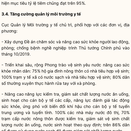
hiện mục tiêu tỷ lệ tiêm chủng đạt trên 95%.
3.4. Tăng cường quản lý môi trường y tế
Cục Quản lý Môi trường y tế chủ trì, phối hợp với các đơn vị, địa
phương:
- Xây dựng Đề án chăm sóc và nâng cao sức khỏe người lao động,
phòng; chống bệnh nghề nghiệp trình Thủ tướng Chính phủ vào
tháng 10/2019.
- Triển khai sâu, rộng Phong trào vệ sinh yêu nước nâng cao sức
khỏe
nhân dân
: 75% hộ gia đình nông thôn có nhà tiêu hợp vệ sinh;
100% trạm y tế xã có nước sạch và nhà tiêu hợp vệ sinh; 80% dân
số thường xuyên thực hành rửa tay với xà phòng.
- Nâng cao năng lực kiểm tra, giám sát chất lượng nước ăn uống,
sinh hoạt cho cán bộ y tế các cấp, năng lực đánh giá tác động
sức khỏe, ứng phó với biến đổi khí hậu cho cán bộ y tế tuyến
trung ương và tuyến tỉnh. 100% các nhà máy nước đô thị, 70%
trạm cấp nước nông thôn được kiểm tra, giám sát vệ sinh chất
lượng nước ăn uống, nước sinh hoạt theo quy định; trên 86% dân
số được sử dụng nước sạch đã được giám sát chất lượng nước.