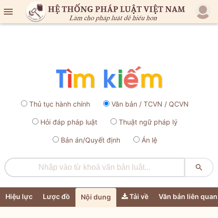

Thủ tục hành chính
Văn bản / TCVN / QCVN
Hỏi đáp pháp luật
Thuật ngữ pháp lý
Bản án/Quyết định
Án lệ

Hiệu lực
Lược đồ
Tải về
Văn bản liên quan
Nội dung