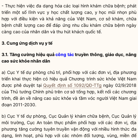
- Thực hiện việc đa dạng hóa các loại hình khám chữa bệnh; phát
triển một số lĩnh vực y học chất lượng cao, y học mũi nhọn phù
hợp với điều kiện và khả năng của Việt Nam, cơ sở khám, chữa
bệnh chất lượng cao để đáp ứng nhu cầu khám chữa bệnh ngày
càng cao của
nhân dân
và thu hút khách quốc tế.
3. Cung ứng dịch vụ y tế
3.1. Tăng cường hiệu quả
công tác
truyền thông, giáo dục, nâng
cao sức khỏe
nhân dân
a) Cục Y tế dự phòng chủ trì, phối hợp với các đơn vị, địa phương
triển khai thực hiện có hiệu quả Chương trình sức khỏe Việt Nam
được phê duyệt tại
Quyết định số 1092/QĐ-TTg
ngày 02/9/2018
của Thủ tướng Chính phủ trên cơ sở tổng hợp, kết nối các chương
trình, đề án về nâng cao sức khỏe và tầm vóc người Việt Nam giai
đoạn 2011-2030.
b) Cục Y tế dự phòng, Cục Quản lý khám chữa bệnh, Cục Quản lý
môi trường, Cục An toàn thực phẩm phối hợp với các đơn vị, địa
phương tăng cường tuyên truyền vận động với nhiều hình thức đa
dạng, linh hoạt, phù hợp với các nhóm đối tượng, vùng, miền để