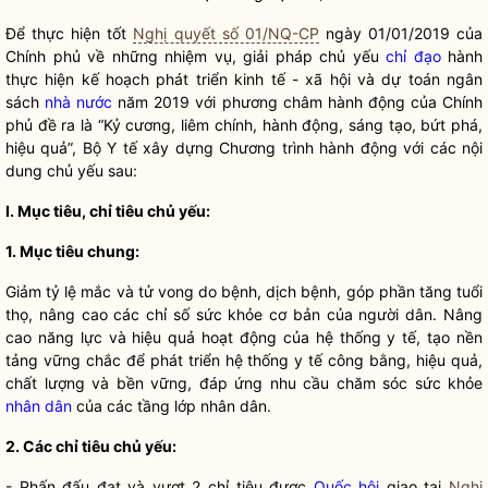
Để thực hiện tốt
Nghị quyết số 01/NQ-CP
ngày 01/01/2019 của
Chính phủ về những nhiệm vụ, giải pháp chủ yếu
chỉ đạo
hành
thực hiện kế hoạch phát triển kinh tế - xã hội và dự toán ngân
sách
nhà nước
năm 2019 với phương châm hành động của Chính
phủ đề ra là “Kỷ cương, liêm chính, hành động, sáng tạo, bứt phá,
hiệu quả”, Bộ Y tế xây dựng Chương trình hành động với các nội
dung chủ yếu sau:
I. Mục tiêu, chỉ tiêu chủ yếu:
1. Mục tiêu chung:
Giảm tỷ lệ mắc và tử vong do bệnh, dịch bệnh, góp phần tăng tuổi
thọ, nâng cao các chỉ số sức khỏe cơ bản của người dân. Nâng
cao năng lực và hiệu quả hoạt động của hệ thống y tế, tạo nền
tảng vững chắc để phát triển hệ thống y tế công bằng, hiệu quả,
chất lượng và bền vững, đáp ứng nhu cầu chăm sóc sức khỏe
nhân dân
của các tầng lớp
nhân dân
.
2. Các chỉ tiêu chủ yếu:
- Phấn đấu đạt và vượt 2 chỉ tiêu được
Quốc hội
giao tại
Nghị