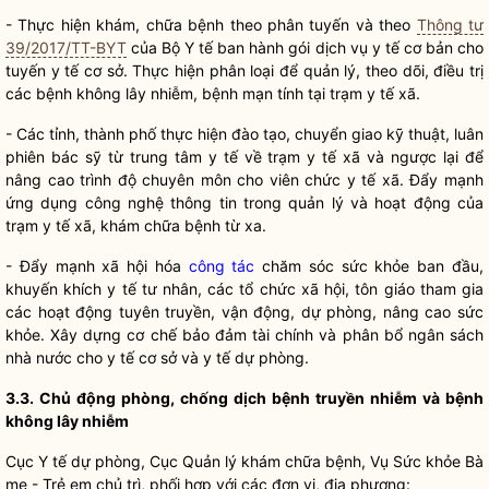
- Thực hiện khám, chữa bệnh theo phân tuyến và theo
Thông tư
39/2017/TT-BYT
của Bộ Y tế ban hành gói dịch vụ y tế cơ bản cho
tuyến y tế cơ sở. Thực hiện phân loại để quản lý, theo dõi, điều trị
các bệnh không lây nhiễm, bệnh mạn tính tại trạm y tế xã.
- Các tỉnh, thành phố thực hiện đào tạo, chuyển giao kỹ thuật, luân
phiên bác sỹ từ trung tâm y tế về trạm y tế xã và ngược lại để
nâng cao trình độ chuyên môn cho viên chức y tế xã. Đẩy mạnh
ứng dụng công nghệ thông tin trong quản lý và hoạt động của
trạm y tế xã, khám chữa bệnh từ xa.
- Đẩy mạnh xã hội hóa
công tác
chăm sóc sức khỏe ban đầu,
khuyến khích y tế tư nhân, các tổ chức xã hội, tôn giáo tham gia
các hoạt động tuyên truyền, vận động, dự phòng, nâng cao sức
khỏe. Xây dựng cơ chế bảo đảm tài chính và phân bổ ngân sách
nhà nước
cho y tế cơ sở và y tế dự phòng.
3.3. Chủ động phòng, chống dịch bệnh truyền nhiễm và bệnh
không lây nhiễm
Cục Y tế dự phòng, Cục Quản lý khám chữa bệnh, Vụ Sức khỏe Bà
mẹ - Trẻ em chủ trì, phối hợp với các đơn vị, địa phương: