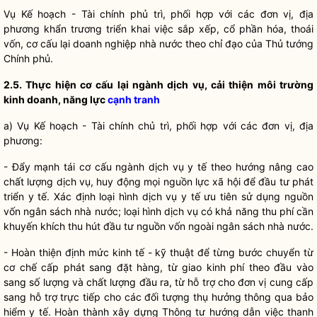
Vụ Kế hoạch - Tài chính phủ trì, phối hợp với các đơn vị, địa
phương khẩn trương triển khai việc sắp xếp, cổ phần hóa, thoái
vốn, cơ cấu lại doanh nghiệp
nhà nước
theo
chỉ đạo
của Thủ tướng
Chính phủ.
2.5. Thực hiện cơ cấu lại ngành dịch vụ, cải thiện môi trường
kinh doanh, năng lực
cạnh tranh
a) Vụ Kế hoạch - Tài chính chủ trì, phối hợp với các đơn vị, địa
phương:
- Đẩy mạnh tái cơ cấu ngành dịch vụ y tế theo hướng nâng cao
chất lượng dịch vụ, huy động mọi nguồn lực xã hội để đầu tư phát
triển y tế. Xác định loại hình dịch vụ y tế ưu tiên sử dụng nguồn
vốn ngân sách
nhà nước
; loại hình dịch vụ có khả năng thu phí cần
khuyến khích thu hút đầu tư nguồn vốn ngoài ngân sách
nhà nước
.
- Hoàn thiện định mức kinh tế - kỹ thuật để từng bước chuyển từ
cơ chế cấp phát sang đặt hàng, từ giao kinh phí theo đầu vào
sang số lượng và chất lượng đầu ra, từ hỗ trợ cho đơn vị cung cấp
sang hỗ trợ trực tiếp cho các đối tượng thụ hưởng thông qua bảo
hiểm y tế. Hoàn thành xây dựng Thông tư hướng dẫn việc thanh