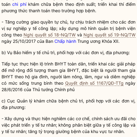
toán
chi phí
khám chữa bệnh theo định suất; triển khai thí điểm
phương thức thanh toán theo trường hợp bệnh.
- Tăng cường giao
quyền
tự chủ, tự chịu trách nhiệm cho các đơn
vị sự nghiệp y tế công lập; xây dựng mô hình quản trị bệnh viện
công theo
Nghị quyết số 18-NQ/TW
và
Nghị quyết số 19-NQ/TW
ngày 25/10/2017 của Ban
Chấp hành
Trung ương Khóa XII.
b) Vụ Bảo hiểm y tế chủ trì, phối hợp với các đơn vị, địa phương:
Tiếp tục thực hiện lộ trình BHYT toàn dân, triển khai các giải pháp
để mở rộng đối tượng tham gia BHYT, đặc biệt là người tham gia
BHYT theo hộ gia đình, người làm nông, lâm, ngư và diêm nghiệp
có mức sống trung bình theo
Quyết định số 1167/QĐ-TTg
ngày
28/6/2016 của Thủ tướng Chính phủ
c) Cục Quản lý khám chữa bệnh chủ trì, phối hợp với các đơn vị,
địa phương:
- Xây dựng và thực hiện nghiêm các cơ chế, chính sách ưu đãi cho
việc phát triển y tế tư nhân; không phân biệt giữa y tế công lập và
y tế tư nhân; tăng tỷ trọng giường bệnh của khu vực tư nhân.