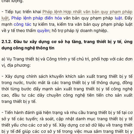
chất lượng.
- Tiếp tục triển khai
Pháp lệnh Hợp nhất văn bản quy phạm pháp
luật
,
Pháp lệnh
pháp điển hóa
văn bản quy phạm pháp
luật
. Đẩy
mạnh
công tác
tự kiểm tra, kiểm tra văn bản quy phạm pháp
luật
về y tế theo thẩm
quyền
; hỗ trợ pháp lý doanh nghiệp.
2.1.2. Đầu tư xây dựng cơ
sở
hạ tầng, trang thiết bị y tế, ứng
dụng cô
ng nghệ thông tin
a) Vụ Trang thiết bị và Công trình y tế chủ trì, phối hợp với các đơn
vị, địa phương:
- Xây dựng chính sách khuyến khích sản xuất trang thiết bị y tế
trong nước, trước mắt là các trang thiết bị y tế thông dụng, đồng
thời từng bước đẩy mạnh sản xuất trang thiết bị y tế công nghệ
cao, đầu tư các dây chuyền công nghệ tiên tiến cho sản xuất
trang thiết bị y tế.
- Tiến hành đánh giá hiện trạng và nhu cầu trang thiết bị y tế tại cơ
sở y tế các tuyến; rà soát, cập nhật danh mục trang thiết bị y tế
thiết yếu cho các cơ sở y tế. Xây dựng cơ sở dữ liệu về trang thiết
bị y tế để giúp các cơ sở y tế trong việc mua sắm trang thiết bị y