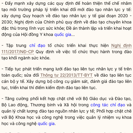
- Đẩy mạnh xây dựng các quy định để hoàn thiện thể chế nhằm
tạo môi trường pháp lý triển khai đổi mới đào tạo nhân lực y tế:
xây dựng Quy hoạch về đào tạo nhân lực y tế giai đoạn 2020 -
2030; Nghị định của Chính phủ quy định về đào tạo chuyên khoa
đặc thù trong lĩnh vực sức khỏe; Đề án thành lập và triển khai hoạt
động của Hội đồng Y khoa
quốc gia
...
- Tập trung
chỉ đạo
tổ chức triển khai thực hiện
Nghị định
111/2017/NĐ-CP
Quy định về việc tổ chức thực hành trong đào
tạo khối ngành sức khỏe.
- Tiếp tục phát triển mạng lưới đào tạo liên tục nhân lực y tế trên
toàn quốc; sửa đổi
Thông tư 22/2013/TT-BYT
về đào tạo liên tục
cán bộ y tế. Xây dựng bộ công cụ giám sát, đánh giá đào tạo liên
tục, triển khai thí điểm kiểm định đào tạo liên tục.
- Tăng cường phối kết hợp chặt chẽ với Bộ Giáo dục và Đào tạo,
Bộ Lao động, Thương binh và Xã hội trong
công tác
chỉ đạo
và
quản lý chất lượng đào tạo nguồn nhân lực y tế; Phối hợp chặt chẽ
với Bộ Khoa học và công nghệ trong việc quản lý nhiệm vụ khoa
học và công nghệ
quốc gia
.