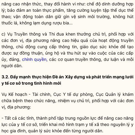
nâng cao nhận thức, thay đổi hành vi như: chế độ dinh dưỡng hợp
lý; bảo đảm an toàn thực phẩm, tăng cường luyện tập thể dục thể
thao; vận động toàn dân giữ gìn vệ sinh môi trường, không hút
thuốc lá, không lạm dụng rượu bia...
c) Vụ Truyền thông và Thi đua khen thưởng chủ trì, phối hợp với
các đơn vị, địa phương nâng cao hiệu quả của hoạt động truyền
thông, chủ động cung cấp thông tin, giáo dục sức khỏe để tạo
được sự đồng thuận, ủng hộ và thu hút sự vào cuộc của các cấp
ủy, đảng,
chính quyền
, các cơ quan truyền thông, dư luận và mỗi
người dân.
3.2. Đẩy mạnh thực hiện Đề án Xây dựng và phát triển mạng lưới
y tế cơ sở trong tình hình mới
Vụ Kế hoạch - Tài chính, Cục Y tế dự phòng, Cục Quản lý khám
chữa bệnh theo chức năng, nhiệm vụ chủ trì, phối hợp với các đơn
vị, địa phương:
- Tất cả các tỉnh, thành phố tập trung nguồn lực để nâng cao năng
lực của y tế cơ sở, triển khai mô hình trạm y tế xã theo nguyên lý y
học gia đình, quản lý sức khỏe đến từng người dân.