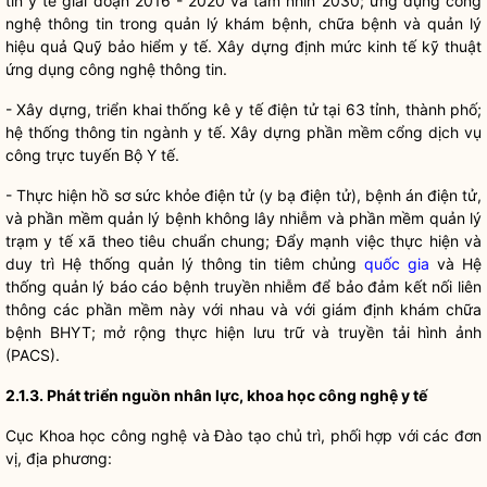
tin y tế giai đoạn 2016 - 2020 và tầm nhìn 2030; ứng dụng công
nghệ thông tin trong quản lý khám bệnh, chữa bệnh và quản lý
hiệu quả Quỹ bảo hiểm y tế. Xây dựng định mức kinh tế kỹ thuật
ứng dụng công nghệ thông tin.
- Xây dựng, triển khai thống kê y tế điện tử tại 63 tỉnh, thành phố;
hệ thống thông tin ngành y tế. Xây dựng phần mềm cổng dịch vụ
công trực tuyến Bộ Y tế.
- Thực hiện hồ sơ sức khỏe điện tử (y bạ điện tử), bệnh án điện tử,
và phần mềm quản lý bệnh không lây nhiễm và phần mềm quản lý
trạm y tế xã theo tiêu chuẩn chung; Đẩy mạnh việc thực hiện và
duy trì Hệ thống quản lý thông tin tiêm chủng
quốc gia
và Hệ
thống quản lý báo cáo bệnh truyền nhiễm để bảo đảm kết nối liên
thông các phần mềm này với nhau và với giám định khám chữa
bệnh BHYT; mở rộng thực hiện lưu trữ và truyền tải hình ảnh
(PACS).
2.1.3. Phát triển nguồn nhân lực, khoa học công nghệ y tế
Cục Khoa học công nghệ và Đào tạo chủ trì, phối hợp với các đơn
vị, địa phương: