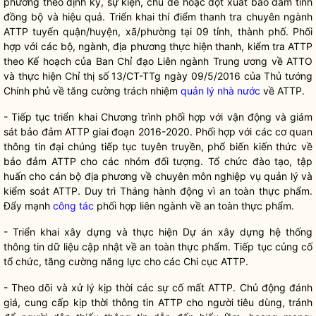
phương theo định kỳ, sự kiện, chủ đề hoặc đột xuất bảo đảm tính
đồng bộ và hiệu quả. Triển khai thí điểm thanh tra chuyên ngành
ATTP tuyến quận/huyện, xã/phường tại 09 tỉnh, thành phố. Phối
hợp với các bộ, ngành, địa phương thực hiện thanh, kiểm tra ATTP
theo Kế hoạch của Ban
Chỉ đạo
Liên ngành Trung ương về ATTO
và thực hiện Chỉ thị số 13/CT-TTg ngày 09/5/2016 của Thủ tướng
Chính phủ về tăng cường trách nhiệm
quản lý nhà nước
về ATTP.
- Tiếp tục triển khai Chương trình phối hợp với vận động và giám
sát bảo đảm ATTP giai đoạn 2016-2020. Phối hợp với các cơ quan
thông tin đại chúng tiếp tục tuyên truyền, phổ biến kiến thức về
bảo đảm ATTP cho các nhóm đối tượng. Tổ chức đào tạo, tập
huấn cho cán bộ địa phương về chuyên môn nghiệp vụ quản lý và
kiểm soát ATTP. Duy trì Tháng hành động vì an toàn thực phẩm.
Đẩy mạnh
công tác
phối hợp liên ngành về an toàn thực phẩm.
- Triển khai xây dựng và thực hiện Dự án xây dựng hệ thống
thông tin dữ liệu cập nhật về an toàn thực phẩm. Tiếp tục củng cố
tổ chức, tăng cường năng lực cho các Chi cục ATTP.
- Theo dõi và xử lý kịp thời các sự cố mất ATTP. Chủ động đánh
giá, cung cấp kịp thời thông tin ATTP cho người tiêu dùng, tránh