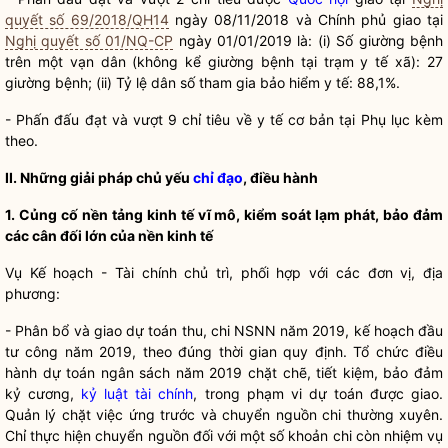
quyết số 69/2018/QH14
ngày 08/11/2018 và Chính phủ giao tại
Nghị quyết số 01/NQ-CP
ngày 01/01/2019 là: (i) Số giường bệnh
trên một vạn dân (không kể giường bệnh tại trạm y tế xã): 27
giường bệnh; (ii) Tỷ lệ dân số tham gia bảo hiểm y tế: 88,1%.
- Phấn đấu đạt và vượt 9 chỉ tiêu về y tế cơ bản tại Phụ lục kèm
theo.
II. Những giải pháp chủ yếu
chỉ đạo
, điều hành
1. Củng cố nền tảng kinh tế vĩ mô, kiểm soát lạm phát, bảo đảm
các cân đối lớn của nền kinh tế
Vụ Kế hoạch - Tài chính chủ trì, phối hợp với các đơn vị, địa
phương:
- Phân bổ và giao dự toán thu, chi NSNN năm 2019, kế hoạch đầu
tư công năm 2019, theo đúng thời gian quy định. Tổ chức điều
hành dự toán ngân sách năm 2019 chặt chẽ, tiết kiệm, bảo đảm
kỷ cương,
kỷ luật tài chính
, trong phạm vi dự toán được giao.
Quản lý chặt việc ứng trước và chuyển nguồn chi thường xuyên.
Chỉ thực hiện chuyển nguồn đối với một số khoản chi còn nhiệm vụ