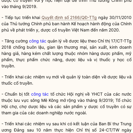
dược cổ truyền với y học hiện đại để trình Thủ tướng Chính phủ
vào tháng 9/2019.
- Tiếp tục triển khai
Quyết định số 2166/QĐ-TTg
ngày 30/11/2010
của Thủ tướng Chính phủ ban hành Kế hoạch hành động của Chính
phủ về phát triển y, dược cổ truyền Việt Nam đến năm 2020.
- Tăng cường
công tác
quản lý về dược liệu theo Chỉ thị 17/CT-TTg
2018 chống buôn lậu, gian lận thương mại, sản xuất, kinh doanh
hàng giả, hàng kém chất lượng thuộc nhóm hàng dược phẩm, mỹ
phẩm, thực phẩm chức năng, dược liệu và vị thuốc y học cổ
truyền.
- Triển khai các nhiệm vụ mới về quản lý toàn diện về dược liệu và
thuốc cổ truyền.
- Chuẩn bị tốt
công tác
tổ chức Hội nghị về YHCT của các nước
thuộc lưu vực sông Mê Kông mở rộng vào tháng 9/2019; Tổ chức
Hội chợ, chợ dược liệu và các sản phẩm y dược cổ truyền có sự
tham gia của các doanh nghiệp nước ngoài.
- Triển khai các nhiệm vụ sau khi có kết luận của Ban Bí thư Trung
ương Đảng sau 10 năm thực hiện Chỉ thị số 24-CT/TW ngày