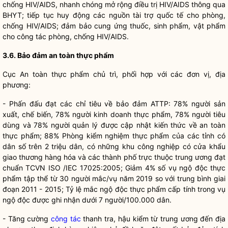
chống HIV/AIDS, nhanh chóng mở rộng điều trị HIV/AIDS thông qua
BHYT; tiếp tục huy động các nguồn tài trợ quốc tế cho phòng,
chống HIV/AIDS; đảm bảo cung ứng thuốc, sinh phẩm, vật phẩm
cho
công tác
phòng, chống HIV/AIDS.
3.6. Bảo đảm an toàn thực
phẩm
Cục An toàn thực phẩm chủ trì, phối hợp với các đơn vị, địa
phương:
- Phấn đấu đạt các chỉ tiêu về bảo đảm ATTP: 78% người sản
xuất, chế biến, 78% người kinh doanh thực phẩm, 78% người tiêu
dùng và 78% người quản lý được cập nhật kiến thức về an toàn
thực phẩm; 88% Phòng kiểm nghiệm thực phẩm của các tỉnh có
dân số trên 2 triệu dân, có những khu công nghiệp có cửa khẩu
giao thương hàng hóa và các thành phố trực thuộc trung ương đạt
chuẩn TCVN ISO /IEC 17025:2005; Giảm 4% số vụ ngộ độc thực
phẩm tập thể từ 30 người mắc/vụ năm 2019 so với trung bình giai
đoạn 2011 - 2015; Tỷ lệ mắc ngộ độc thực phẩm cấp tính trong vụ
ngộ độc được ghi nhận dưới 7 người/100.000 dân.
- Tăng cường
công tác
thanh tra, hậu kiểm từ trung ương đến địa