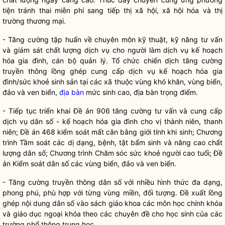
tiện tránh thai miễn phí sang tiếp thị xã hội, xã hội hóa và thị
trường thương mại.
- Tăng cường tập huấn về chuyên môn kỹ thuật, kỹ năng tư vấn
và giám sát chất lượng dịch vụ cho người làm dịch vụ kế hoạch
hóa gia đình, cán bộ quản lý. Tổ chức chiến dịch tăng cường
truyền thông lồng ghép cung cấp dịch vụ kế hoạch hóa gia
đình/sức khoẻ sinh sản tại các xã thuộc vùng khó khăn, vùng biển,
đảo và ven biển,
địa bàn
mức sinh cao,
địa bàn
trọng điểm.
- Tiếp tục triển khai Đề án 906 tăng cường tư vấn và cung cấp
dịch vụ dân số - kế hoạch hóa gia đình cho vị thành niên, thanh
niên; Đề án 468 kiểm soát mất cân bằng giới tính khi sinh; Chương
trình Tầm soát các dị dạng, bệnh, tật bẩm sinh và nâng cao chất
lượng dân số; Chương trình Chăm sóc sức khoẻ người cao tuổi; Đề
án Kiểm soát dân số các vùng biển, đảo và ven biển.
- Tăng cường truyền thông dân số với nhiều hình thức đa dạng,
phong phú, phù hợp với từng vùng miền, đối tượng. Đề xuất lồng
ghép nội dung dân số vào sách giáo khoa các môn học chính khóa
và giáo dục ngoại khóa theo các chuyên đề cho học sinh của các
trường phổ thông trung học.