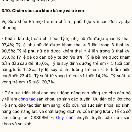
3.10. Chăm sóc sức khỏe bà mẹ và trẻ em
Vụ Sức khỏe Bà mẹ-Trẻ em chủ trì, phối hợp với các đơn vị, địa
phương:
- Phấn đấu đạt các chỉ tiêu: Tỷ lệ phụ nữ đẻ được quản lý thai:
97,4%; Tỷ lệ phụ nữ đẻ được khám thai ≥ 3 lần trong 3 thai kỳ:
90,5%; Tỷ lệ phụ nữ đẻ được khám thai ≥ 4 lần trong 3 thai kỳ:
65,0%; Tỷ lệ đẻ do cán bộ y tế đỡ: 98,8%; Tỷ lệ bà mẹ được khám
tuần đầu sau đẻ: 85,0%; Tỷ lệ suy dinh dưỡng trẻ em < 5 tuổi cân
nặng/tuổi: 12,3%; Tỷ lệ suy dinh dưỡng trẻ em < 5 tuổi chiều
cao/tuổi: 23,4%; Tỷ suất tử vong trẻ em <1 tuổi: 14,2‰; Tỷ suất tử
vong trẻ em <5 tuổi: 20,7‰.
- Tiếp tục triển khai các hoạt động nâng cao năng lực cho cán bộ
y tế làm
công tác
sản khoa, sơ sinh các tuyến. Ưu tiên các lớp cho
Hộ sinh, đào tạo tiền lâm sàng, cấp cứu hồi sức sản khoa, sơ sinh;
nâng cao năng lực và chất lượng dịch vụ của mạng lưới y tế cơ sở
làm
công tác
CSSKBMTE;
Quy chế
chuyển tuyến cấp cứu sản
khoa và sơ sinh.