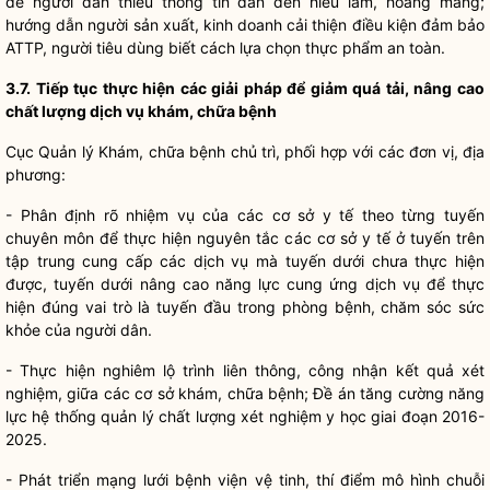
để người dân thiếu thông tin dẫn đến hiểu lầm, hoang mang;
hướng dẫn người sản xuất, kinh doanh cải thiện điều kiện đảm bảo
ATTP, người tiêu dùng biết cách lựa chọn thực phẩm an toàn.
3.7.
Tiếp tục thực hiện các giải pháp để giảm quá tải, nâng cao
ch
ất lượng dịch vụ khám, chữa bệnh
Cục Quản lý Khám, chữa bệnh chủ trì, phối hợp với các đơn vị, địa
phương:
- Phân định rõ nhiệm vụ của các cơ sở y tế theo từng tuyến
chuyên môn để thực hiện nguyên tắc các cơ sở y tế ở tuyến trên
tập trung cung cấp các dịch vụ mà tuyến dưới chưa thực hiện
được, tuyến dưới nâng cao năng lực cung ứng dịch vụ để thực
hiện đúng vai trò là tuyến đầu trong phòng bệnh, chăm sóc sức
khỏe của người dân.
- Thực hiện nghiêm lộ trình liên thông, công nhận kết quả xét
nghiệm, giữa các cơ sở khám, chữa bệnh; Đề án tăng cường năng
lực hệ thống quản lý chất lượng xét nghiệm y học giai đoạn 2016-
2025.
- Phát triển mạng lưới bệnh viện vệ tinh, thí điểm mô hình chuỗi