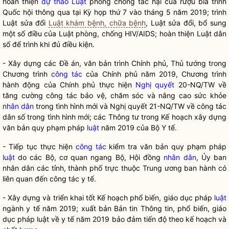
hoàn thiện
dự thảo Luật
phòng chống tác hại của rượu bia trình
Quốc hội
thông qua tại Kỳ họp thứ 7 vào tháng 5 năm 2019; trình
Luật sửa đổi
Luật khám bệnh, chữa bệnh
, Luật sửa đổi, bổ sung
một số điều của Luật phòng, chống HIV/AIDS; hoàn thiện Luật dân
số để trình khi đủ điều kiện.
- Xây dựng các Đề án, văn bản trình Chính phủ, Thủ tướng trong
Chương trình
công tác
của Chính phủ năm 2019, Chương trình
hành động của Chính phủ thực hiện
Nghị quyết
20-NQ/TW về
tăng cường
công tác
bảo vệ, chăm sóc và nâng cao sức khỏe
nhân dân
trong tình hình mới và
Nghị quyết
21-NQ/TW về
công tác
dân số trong tình hình mới; các Thông tư trong Kế hoạch xây dựng
văn bản quy phạm pháp
luật
năm 2019 của Bộ Y tế.
- Tiếp tục thực hiện
công tác
kiểm tra văn bản quy phạm pháp
luật
do các Bộ, cơ quan ngang Bộ, Hội đồng
nhân dân
, Ủy ban
nhân dân
các tỉnh, thành phố trực thuộc Trung ương ban hành có
liên quan đến
công tác
y tế.
- Xây dựng và triển khai tốt Kế hoạch phổ biến, giáo dục pháp
luật
ngành y tế năm 2019; xuất bản Bản tin Thông tin, phổ biến, giáo
dục pháp
luật
về y tế năm 2019 bảo đảm tiến độ theo kế hoạch và