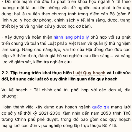
- Đổi mới mạnh mẽ đầu tư phát triển khoa học ngành Y tế theo
hướng: một là ưu tiên những vấn đề nghiên cứu phát triển ứng
dụng; hai là ưu tiên theo chương trình trọng điểm cấp Bộ (gồm 6
lĩnh vực: y học dự phòng, chính sách y tế, lâm sàng, dược, trang
thiết bị y tế và nghiên cứu y dược học cơ bản).
- Xây dựng và hoàn thiện
hành lang pháp lý
phù hợp với sự phát
triển chung và tuân thủ Luật pháp Việt Nam về quản lý thử nghiệm
lâm sàng. Nâng cao năng lực, vai trò của Hội đồng đạo đức các
cấp về thẩm định, đánh giá hồ sơ nghiên cứu lâm sàng... và năng
lực về giám sát, kiểm tra nghiên cứu.
2.2.
Tập trung triển khai thực hiện
Luật Quy hoạch
và Luật sửa
đổi, bổ sung các luật có quy định liên quan đến quy hoạch
Vụ Kế hoạch - Tài chính chủ trì, phối hợp với các đơn vị, địa
phương:
Hoàn thành việc xây dựng quy hoạch ngành
quốc gia
mạng lưới
cơ sở y tế thời kỳ 2021-2030, tầm nhìn đến năm 2050 trình Thủ
tướng Chính phủ phê duyệt, trong đó bao gồm các quy hoạch
mạng lưới các đơn vị sự nghiệp công lập trực thuộc Bộ Y tế.