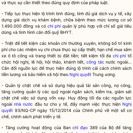
và thực sự cần thiết theo đúng quy định của pháp luật.
- Tiếp tục thực hiện lộ trình tính đúng, tính đủ giá dịch vụ y tế, xây
dựng giá dịch vụ khám bệnh, chữa bệnh theo mức lương cơ sở
1.490.000 đồng và có
chi phí
quản lý phù hợp với chỉ số giá tiêu
dùng và tình hình cân đối quỹ BHYT.
- Triệt để tiết kiệm các khoản chi thường xuyên, không bố trí kinh
phí cho các nhiệm vụ chi chưa thực sự cấp thiết; hạn chế mua sắm
xe ô tô công và trang thiết bị đắt tiền; tiết kiệm tối đa
chi phí
tổ
chức hội nghị, lễ hội, hội thảo, khánh tiết,
công tác
nước ngoài...
Cân đối nguồn lực để thực hiện đúng lộ trình cải cách chính sách
tiền lương và bảo hiểm xã hội theo
Nghị quyết
Trung ương.
- Quản lý chặt chẽ và sử dụng hiệu quả tài sản công, nợ công,
tăng cường quản lý các quỹ ngoài ngân sách, kiểm tra, giám sát
chặt chẽ việc sử dụng vốn vay. Huy động tối đa các nguồn lực
ngoài
nhà nước
đầu tư cho y tế, đẩy mạnh việc thực hiện
Nghị
quyết
93/NQ-CP ngày 15/12/2014 của Chính phủ về một số cơ
chế, chính sách phát triển y tế.
- Tăng cường hoạt động của Ban
chỉ đạo
389 của Bộ để tăng