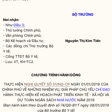
BỘ TRƯỞNG
Nơi nhận:
- Như
Điều 3
;
- Thủ tướng Chính phủ;
- Văn phòng Chính phủ;
- Bộ Kế hoạch và Đầu tư;
Nguyễn Thị Kim Tiến
- Các đồng chí Thứ trưởng Bộ
Y tế;
- Cổng TTĐT Bộ Y tế;
- Lưu: VT, KH-TC2.
CHƯƠNG TRÌNH HÀNH ĐỘNG
THỰC HIỆN
NGHỊ QUYẾT SỐ 01/NQ-CP
NGÀY 01/01/2019 CỦA
CHÍNH PHỦ VỀ NHỮNG NHIỆM VỤ, GIẢI PHÁP CHỦ YẾU
CHỈ ĐẠO
HÀNH THỰC HIỆN KẾ HOẠCH PHÁT TRIỂN KINH TẾ - XÃ HỘI VÀ
DỰ TOÁN NGÂN SÁCH
NHÀ NƯỚC
NĂM 2019
(Ban hành kèm theo Quyết định số 74
/QĐ-BYT ngày 08
/01/2019
của
Bộ trưởng
Bộ Y tế)