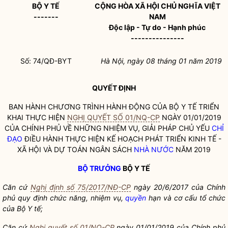
BỘ Y TẾ
CỘNG HÒA XÃ HỘI CHỦ NGHĨA VIỆT
-------
NAM
Độc lập - Tự do - Hạnh phúc
---------------
Số: 74/QĐ-BYT
Hà Nội
, ngày 08
tháng 01
năm 2019
QUYẾT ĐỊNH
BAN HÀNH CHƯƠNG TRÌNH HÀNH ĐỘNG CỦA BỘ Y TẾ TRIỂN
KHAI THỰC HIỆN
NGHỊ QUYẾT SỐ 01/NQ-CP
NGÀY 01/01/2019
CỦA CHÍNH PHỦ VỀ NHỮNG NHIỆM VỤ, GIẢI PHÁP CHỦ YẾU
CHỈ
ĐẠO
ĐIỀU HÀNH THỰC HIỆN KẾ HOẠCH PHÁT TRIỂN KINH TẾ -
XÃ HỘI VÀ DỰ TOÁN NGÂN SÁCH
NHÀ NƯỚC
NĂM 2019
BỘ TRƯỞNG
BỘ Y TẾ
Căn cứ
Nghị định số 75/2017/NĐ-CP
ngày 20/6/2017 của Chính
phủ quy định chức năng, nhiệm vụ,
quyền
hạn và cơ cấu tổ chức
của Bộ Y tế;
Că
n cứ
Nghị quyết số 01/NQ-CP
ngày 01/01/2019 của Chính phủ