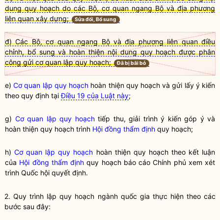
dung quy hoạch do các Bộ, cơ quan ngang Bộ và địa phương
liên quan xây dựng;
Sửa đổi, Bổ sung
đ) Các Bộ, cơ quan ngang Bộ và địa phương liên quan điều
chỉnh, bổ sung và hoàn thiện nội dung quy hoạch được phân
công gửi cơ quan lập quy hoạch;
Đã bị bãi bỏ
e)
Cơ quan lập quy hoạch
hoàn thiện quy hoạch và gửi lấy ý kiến
theo quy định tại
Điều 19 của Luật này
;
g)
Cơ quan lập quy hoạch
tiếp thu, giải trình ý kiến góp ý và
hoàn thiện quy hoạch trình
Hội đồng thẩm định
quy hoạch;
h)
Cơ quan lập quy hoạch
hoàn thiện quy hoạch theo kết luận
của
Hội đồng thẩm định
quy hoạch báo cáo Chính phủ xem xét
trình
Quốc hội
quyết định.
2. Quy trình
lập quy
hoạch ngành
quốc gia
thực hiện theo các
bước sau đây: