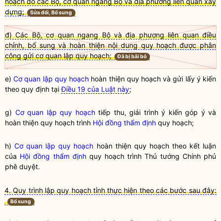
hoạch do các Bộ, cơ quan ngang Bộ và địa phương liên quan xây
dựng;
Sửa đổi, Bổ sung
đ) Các Bộ, cơ quan ngang Bộ và địa phương liên quan điều
chỉnh, bổ sung và hoàn thiện nội dung quy hoạch được phân
công gửi cơ quan lập quy hoạch;
Đã bị bãi bỏ
e)
Cơ quan lập quy hoạch
hoàn thiện quy hoạch và gửi lấy ý kiến
theo quy định tại
Điều 19 của Luật này
;
g)
Cơ quan lập quy hoạch
tiếp thu, giải trình ý kiến góp ý và
hoàn thiện quy hoạch trình
Hội đồng thẩm định
quy hoạch;
h)
Cơ quan lập quy hoạch
hoàn thiện quy hoạch theo kết luận
của
Hội đồng thẩm định
quy hoạch trình Thủ tướng Chính phủ
phê duyệt.
4. Quy trình lập quy hoạch tỉnh thực hiện theo các bước sau đây:
Bổ sung