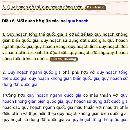
5. Quy hoạch đô thị, quy hoạch nông thôn.
Đã bị bãi bỏ
Điều 6. Mối quan hệ giữa các loại
quy hoạch
1. Quy hoạch tổng thể quốc gia là cơ sở để lập quy hoạch không
gian biển quốc gia, quy hoạch sử dụng đất quốc gia, quy hoạch
ngành quốc gia, quy hoạch vùng, quy hoạch tỉnh, quy hoạch đơn
vị hành chính - kinh tế đặc biệt, quy hoạch đô thị, quy hoạch
nông thôn trên cả nước.
Sửa đổi, Bổ sung
2.
Quy hoạch ngành quốc gia
phải phù hợp với
quy hoạch tổng
thể quốc gia
,
quy hoạch không gian biển quốc gia
,
quy hoạch sử
dụng đất quốc gia
.
Trường hợp
quy hoạch ngành quốc gia
có mâu thuẫn với
quy
hoạch không gian biển quốc gia
,
quy hoạch sử dụng đất quốc gia
hoặc các
quy hoạch ngành quốc gia
mâu thuẫn với nhau thì phải
điều chỉnh và thực hiện theo
quy hoạch không gian biển quốc gia
,
quy hoạch sử dụng đất quốc gia
và
quy hoạch tổng thể quốc gia
.