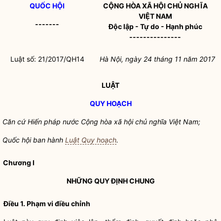
QUỐC HỘI
CỘNG HÒA XÃ HỘI CHỦ NGHĨA
VIỆT NAM
-------
Độc lập - Tự do - Hạnh phúc
---------------
Luật số: 21/2017/QH14
Hà Nội,
ngày 24 tháng 11 năm 2017
LUẬT
QUY HOẠCH
Căn cứ Hiế
n pháp nước Cộng hòa xã hội chủ nghĩa Việt Nam;
Quốc hội
ban hành
Luật Quy hoạch
.
Chương I
NHỮNG QUY ĐỊNH CHUNG
Điều 1. Phạm vi điều chỉnh