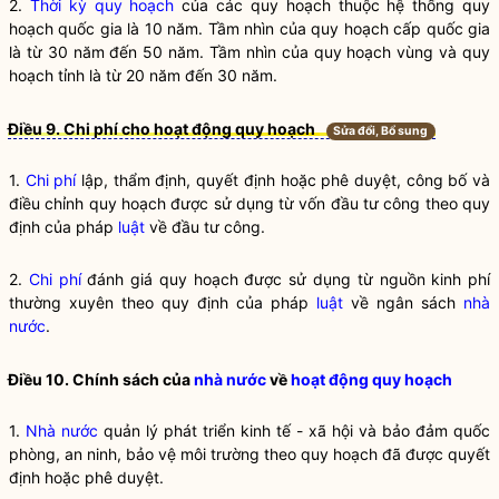
2.
Thời kỳ quy hoạch
của các quy hoạch thuộc
hệ thống quy
hoạch quốc gia
là 10 năm. Tầm nhìn của quy hoạch cấp quốc gia
là từ 30 năm đến 50 năm. Tầm nhìn của
quy hoạch vùng
và
quy
hoạch tỉnh
là từ 20 năm đến 30 năm.
Điều 9. Chi phí cho hoạt động quy hoạch
Sửa đổi, Bổ sung
1.
Chi phí
lập, thẩm định, quyết định hoặc phê duyệt, công bố và
điều chỉnh
quy hoạch
được sử dụng từ vốn đầu tư công theo quy
định của pháp
luật
về đầu tư công.
2.
Chi phí
đánh giá
quy hoạch
được sử dụng từ nguồn kinh phí
thường xuyên theo quy định của pháp
luật
về ngân sách
nhà
nước
.
Điều 10. Chính sách của
nhà nước
về
hoạt động quy hoạch
1.
Nhà nước
quản lý phát triển kinh tế - xã hội và bảo đảm quốc
phòng, an ninh, bảo vệ môi trường theo
quy hoạch
đã được quyết
định hoặc phê duyệt.