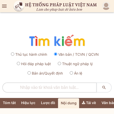

Thủ tục hành chính
Văn bản / TCVN / QCVN
Hỏi đáp pháp luật
Thuật ngữ pháp lý
Bản án/Quyết định
Án lệ

Tóm tắt
Hiệu lực
Lược đồ
Tải về
Văn bả
Nội dung