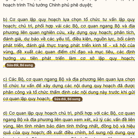
hoạch trình Thủ tướng Chính phủ phê duyệt;
b) Cơ quan lập quy hoạch lựa chọn tổ chức tư vấn lập quy
hoạch; chủ trì, phối hợp vái các Bộ, cơ quan ngang Bộ và địa
phương liên quan nghiên cứu, xây dựng quy hoạch; phân tích,
đánh giá, dự báo về các yếu tố, điều kiện, nguồn lực, bối cảnh
phát triển, đánh giá thực trạng phát triển kinh tế - xã hội của
vùng, đề xuất các quan điểm chỉ đạo và mục tiêu, các định
hướng ưu tiên phát triển làm cơ sở lập quy hoạch;
Sửa đổi, Bổ sung
c) Các Bộ, cơ quan ngang Bộ và địa phương liên quan lựa chọn
tổ chức tư vấn để xây dựng các nội dung quy hoạch đã được
phân công và tổ chức thẩm định các nội dung này trước khi gửi
cơ quan lập quy hoạch;
Sửa đổi, Bổ sung
d) Cơ quan lập quy hoạch chủ trì, phối hợp với các Bộ, cơ quan
ngang Bộ và địa phương liên quan xem xét, xử lý các vấn đề liên
vùng, liên tỉnh nhằm bảo đảm tính thống nhất, đồng bộ và hiệu
quả của quy hoạch; đề xuất điều chỉnh, bổ sung nội dung quy