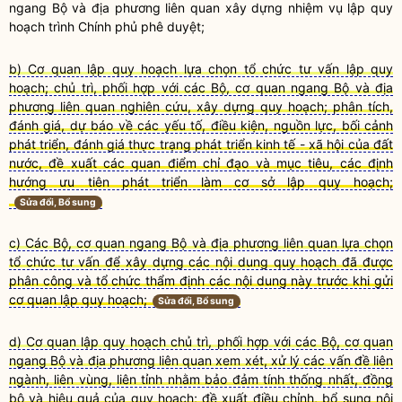
ngang Bộ và địa phương liên quan xây dựng nhiệm vụ lập quy
hoạch trình Chính phủ phê duyệt;
b) Cơ quan lập quy hoạch lựa chọn tổ chức tư vấn lập quy
hoạch; chủ trì, phối hợp với các Bộ, cơ quan ngang Bộ và địa
phương liên quan nghiên cứu, xây dựng quy hoạch; phân tích,
đánh giá, dự báo về các yếu tố, điều kiện, nguồn lực, bối cảnh
phát triển, đánh giá thực trạng phát triển kinh tế - xã hội của đất
nước, đề xuất các quan điểm chỉ đạo và mục tiêu, các định
hướng ưu tiên phát triển làm cơ sở lập quy hoạch;
Sửa đổi, Bổ sung
c) Các Bộ, cơ quan ngang Bộ và địa phương liên quan lựa chọn
tổ chức tư vấn để xây dựng các nội dung quy hoạch đã được
phân công và tổ chức thẩm định các nội dung này trước khi gửi
cơ quan lập quy hoạch;
Sửa đổi, Bổ sung
d) Cơ quan lập quy hoạch chủ trì, phối hợp với các Bộ, cơ quan
ngang Bộ và địa phương liên quan xem xét, xử lý các vấn đề liên
ngành, liên vùng, liên tỉnh nhằm bảo đảm tính thống nhất, đồng
bộ và hiệu quả của quy hoạch; đề xuất điều chỉnh, bổ sung nội