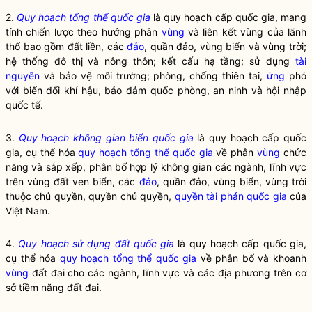
2.
Quy hoạch tổng thể quốc gia
là quy hoạch cấp quốc gia, mang
tính chiến lược theo hướng phân
vùng
và liên kết
vùng
của lãnh
thổ bao gồm đất liền, các
đảo
, quần
đảo
,
vùng
biển và
vùng
trời;
hệ thống đô thị và nông thôn; kết cấu hạ tầng; sử dụng
tài
nguyên
và bảo vệ môi trường; phòng, chống thiên tai,
ứng
phó
với biến đổi khí hậu, bảo đảm quốc phòng, an ninh và hội nhập
quốc tế.
3.
Quy hoạch không gian biển quốc gia
là quy hoạch cấp quốc
gia, cụ thể hóa
quy hoạch tổng thể quốc gia
về phân
vùng
chức
năng và sắp xếp, phân bố hợp lý không gian các ngành, lĩnh vực
trên
vùng
đất ven biển, các
đảo
, quần
đảo
,
vùng
biển,
vùng
trời
thuộc chủ quyền, quyền chủ quyền,
quyền tài phán quốc gia
của
Việt Nam.
4.
Quy hoạch sử dụng đất quốc gia
là quy hoạch cấp quốc gia,
cụ thể hóa
quy hoạch tổng thể quốc gia
về phân bổ và khoanh
vùng
đất đai cho các ngành, lĩnh vực và các địa phương trên cơ
sở tiềm năng đất đai.