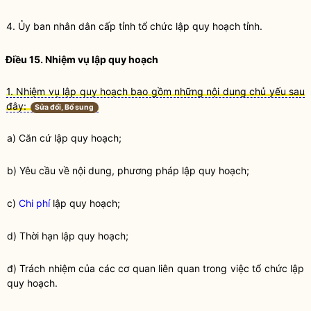
4. Ủy ban nhân dân cấp tỉnh tổ chức
lập quy
hoạch tỉnh.
Điều 15. Nhiệm vụ
lập quy
hoạch
1. Nhiệm vụ lập quy hoạch bao gồm những nội dung chủ yếu sau
đây:
Sửa đổi, Bổ sung
a) Căn cứ
lập quy
hoạch;
b) Yêu cầu về nội dung, phương pháp
lập quy
hoạch;
c)
Chi phí
lập quy
hoạch;
d) Thời hạn
lập quy
hoạch;
đ) Trách nhiệm của các cơ quan liên quan trong việc tổ chức
lập
quy
hoạch.