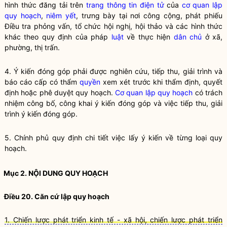
hình thức đăng tải trên
trang thông tin điện tử
của
cơ quan lập
quy hoạch
,
niêm yết
, trưng bày tại nơi công cộng, phát phiếu
Điều tra phỏng vấn, tổ chức hội nghị, hội thảo và các hình thức
khác theo quy định của pháp
luật
về thực hiện
dân chủ
ở xã,
phường, thị trấn.
4. Ý kiến đóng góp phải được nghiên cứu, tiếp thu, giải trình và
báo cáo cấp có thẩm
quyền
xem xét trước khi thẩm định, quyết
định hoặc phê duyệt quy hoạch.
Cơ quan lập quy hoạch
có trách
nhiệm công bố, công khai ý kiến đóng góp và việc tiếp thu, giải
trình ý kiến đóng góp.
5. Chính phủ quy định chi tiết việc lấy ý kiến về từng loại
quy
hoạch
.
Mục 2. NỘI DUNG
QUY HOẠCH
Điều 20. Căn cứ
lập quy
hoạch
1. Chiến lược phát triển kinh tế - xã hội, chiến lược phát triển