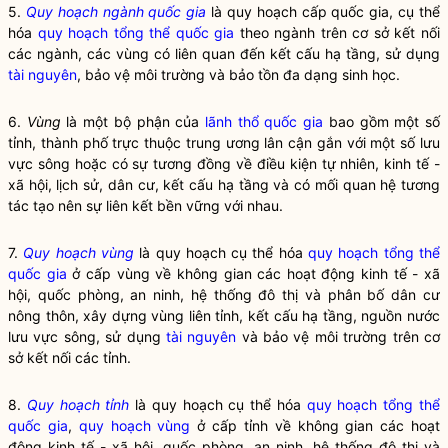
5.
Quy hoạch ngành quốc gia
là quy hoạch cấp quốc gia, cụ thể
hóa
quy hoạch tổng thể quốc gia
theo ngành trên cơ sở kết nối
các ngành, các vùng có liên quan đến kết cấu hạ tầng, sử dụng
tài nguyên
, bảo vệ môi trường và bảo tồn đa dạng sinh học.
6.
V
ù
ng
là một bộ phận của
lãnh thổ quốc gia
bao gồm một số
tỉnh, thành phố trực thuộc trung ương lân cận gắn với một số lưu
vực sông hoặc có sự tương đồng về điều kiện tự nhiên, kinh tế -
xã hội, lịch sử, dân cư, kết cấu hạ tầng và có mối quan hệ tương
tác tạo nên sự liên kết bền vững với nhau.
7.
Quy hoạch vùng
là quy hoạch cụ thể hóa
quy hoạch tổng thể
quốc gia
ở cấp vùng về không gian các hoạt động kinh tế - xã
hội, quốc phòng, an ninh, hệ thống đô thị và phân bố dân cư
nông thôn, xây dựng vùng liên tỉnh, kết cấu hạ tầng, nguồn nước
lưu vực sông, sử dụng
tài nguyên
và bảo vệ môi trường trên cơ
sở kết nối các tỉnh.
8.
Quy hoạch tỉnh
là quy hoạch cụ thể hóa
quy hoạch tổng thể
quốc gia
,
quy hoạch vùng
ở cấp tỉnh về không gian các hoạt
động kinh tế - xã hội, quốc phòng, an ninh, hệ thống đô thị và