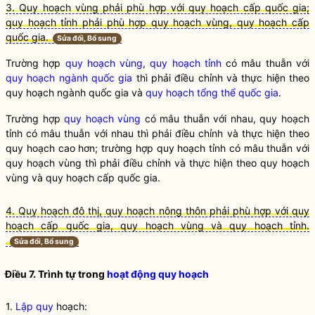
3. Quy hoạch vùng phải phù hợp với quy hoạch cấp quốc gia;
quy hoạch tỉnh phải phù hợp quy hoạch vùng, quy hoạch cấp
quốc gia.
Sửa đổi, Bổ sung
Trường hợp
quy hoạch vùng
,
quy hoạch tỉnh
có mâu thuẫn với
quy hoạch ngành quốc gia
thì phải điều chỉnh và thực hiện theo
quy hoạch ngành quốc gia
và
quy hoạch tổng thể quốc gia
.
Trường hợp
quy hoạch vùng
có mâu thuẫn với nhau,
quy hoạch
tỉnh
có mâu thuẫn với nhau thì phải điều chỉnh và thực hiện theo
quy hoạch cao hơn; trường hợp
quy hoạch tỉnh
có mâu thuẫn với
quy hoạch vùng
thì phải điều chỉnh và thực hiện theo
quy hoạch
vùng
và quy hoạch cấp
quốc gia
.
4. Quy hoạch đô thị, quy hoạch nông thôn phải phù hợp với quy
hoạch cấp quốc gia, quy hoạch vùng và quy hoạch tỉnh.
Sửa đổi, Bổ sung
Điều 7. Trình tự trong
hoạt động quy hoạch
1.
Lập quy
hoạch: