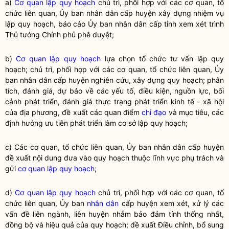
a)
Cơ quan lập quy hoạch
chủ trì, phối hợp với các cơ quan, tổ
chức liên quan, Ủy ban nhân dân cấp huyện xây dựng nhiệm vụ
lập quy hoạch, báo cáo Ủy ban nhân dân cấp tỉnh xem xét trình
Thủ tướng Chính phủ phê duyệt;
b)
Cơ quan lập quy hoạch
lựa chọn tổ chức tư vấn lập quy
hoạch; chủ trì, phối hợp với các cơ quan, tổ chức liên quan, Ủy
ban nhân dân cấp huyện nghiên cứu, xây dựng quy hoạch; phân
tích, đánh giá, dự báo về các yếu tố, điều kiện, nguồn lực, bối
cảnh phát triển, đánh giá thực trạng phát triển kinh tế - xã hội
của địa phương, đề xuất các quan điểm
chỉ đạo
và mục tiêu, các
định hướng ưu tiên phát triển làm cơ sở lập quy hoạch;
c) Các cơ quan, tổ chức liên quan, Ủy ban nhân dân cấp huyện
đề xuất nội dung đưa vào quy hoạch thuộc lĩnh vực phụ trách và
gửi
cơ quan lập quy hoạch
;
d)
Cơ quan lập quy hoạch
chủ trì, phối hợp với các cơ quan, tổ
chức liên quan, Ủy ban
nhân dân
cấp huyện xem xét, xử lý các
vấn đề liên ngành, liên huyện nhằm bảo đảm tính thống nhất,
đồng bộ và hiệu quả của quy hoạch; đề xuất Điều chỉnh, bổ sung