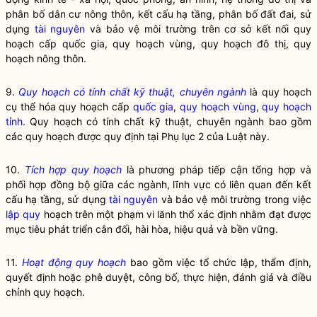
phân bố dân cư nông thôn, kết cấu hạ tầng, phân bố đất đai, sử
dụng
tài nguyên
và bảo vệ môi trường trên cơ sở kết nối quy
hoạch cấp quốc gia,
quy hoạch vùng
, quy hoạch đô thị, quy
hoạch nông thôn.
9.
Quy hoạch có tính chất kỹ thuật, chuyên ngành
là quy hoạch
cụ thể hóa quy hoạch cấp
quốc gia
,
quy hoạch vùng
,
quy hoạch
tỉnh
.
Quy hoạch có tính chất kỹ thuật, chuyên ngành
bao gồm
các quy hoạch được quy định tại Phụ lục 2 của Luật này.
10.
Tích hợp quy hoạch
là phương pháp tiếp cận tổng hợp và
phối hợp đồng bộ giữa các ngành, lĩnh vực có liên quan đến kết
cấu hạ tầng, sử dụng
tài nguyên
và bảo vệ môi trường trong việc
lập quy
hoạch trên một phạm vi lãnh thổ xác định nhằm đạt được
mục tiêu phát triển cân đối, hài hòa, hiệu quả và bền vững.
11.
Hoạt động quy hoạch
bao gồm việc tổ chức lập, thẩm định,
quyết định hoặc phê duyệt, công bố, thực hiện, đánh giá và điều
chỉnh quy hoạch.