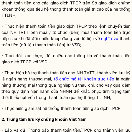
thanh toán tiền cho các giao dịch TPCP trên Sở giao dịch chứng
khoán thông qua tiểu hệ thống thanh toán giá trị cao của hệ thống
TTLNH;
- Thực hiện thanh toán tiền giao dịch TPCP theo lệnh chuyển tiền
của NH TVTT bên mua / tổ chức (bên) mua thanh toán tiền trực
tiếp sau khi đã đối chiếu khớp đúng với dữ liệu về
nghĩa vụ
thanh
toán tiền (dữ liệu thanh toán tiền) từ VSD;
- Trao đổi, xác thực, đối chiếu các thông tin về thanh toán tiền
giao dịch TPCP với VSD;
- Thực hiện hỗ trợ thanh toán tiền cho NH TVTT, thành viên lưu ký
là ngân hàng thương mại,
tổ chức mở tài khoản trực tiếp
là ngân
hàng thương mại thông qua nghiệp vụ thấu chi, cho vay qua đêm
theo quy định hiện hành của NHNN để khắc phục tình trạng tạm
thời thiếu hụt vốn trong thanh toán qua hệ thống TTLNH;
- Thực hiện giám sát hệ thống thanh toán tiền giao dịch TPCP.
2. Trung tâm lưu ký chứng khoán Việt Nam
- Lập và gửi Thông báo thanh toán tiền/TPCP cho thành viên lưu