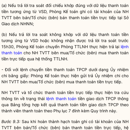
(a) Nếu trả lời tra soát đối chiếu khớp đúng với dữ liệu thanh toán
tiền tương ứng từ VSD, Phòng Kế toán ghi có tài khoản của NH
TVTT bên bán/Tổ chức (bên) bán thanh toán tiền trực tiếp tại Sở
Giao dịch NHNN;
(b) Nếu trả lời tra soát không khớp với dữ liệu thanh toán tiền
tương ứng từ VSD hoặc không nhận được trả lời tra soát trước
15h30, Phòng Kế toán chuyển Phòng TTLNH thực hiện trả lại
lệnh
thanh toán
cho NH TVTT bên mua/Tổ chức (bên) mua thanh toán
tiền trực tiếp qua hệ thống TTLNH.
- Đối với lệnh chuyển tiền thanh toán TPCP dưới dạng Ủy nhiệm
chi bằng giấy: Phòng Kế toán thực hiện gửi trả Ủy nhiệm chi cho
NH TVTT bên mua/Tổ chức (bên) mua thanh toán tiền trực tiếp.
NH TVTT và
tổ chức thanh toán tiền trực tiếp
thực hiện tra cứu
thông tin về trạng thái
lệnh thanh toán
tiền giao dịch TPCP thông
qua Bảng tổng hợp kết quả thanh toán tiền giao dịch TPCP theo
thành viên thanh toán theo Phụ lục 7 đính kèm Quy trình này.
Bước 9.3:
Sau khi hoàn thành hạch toán ghi có tài khoản của NH
TVTT bên bán/Tổ chức (bên) bán thanh toán tiền trực tiếp, hệ