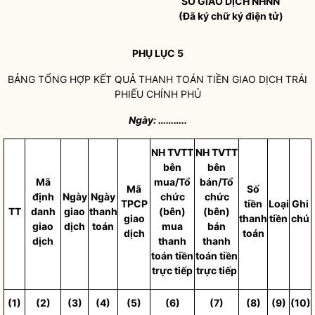
SỞ GIAO DỊCH NHNN
(Đã ký chữ ký điện tử)
PHỤ LỤC 5
BẢNG TỔNG HỢP KẾT QUẢ THANH TOÁN TIỀN GIAO DỊCH TRÁI
PHIẾU CHÍNH PHỦ
Ngày:
………..
NH TVTT
NH TVTT
bên
bên
Mã
mua/Tổ
bán/Tổ
Mã
Số
định
Ngày
Ngày
chức
chức
TPCP
tiền
Loại
Ghi
TT
danh
giao
thanh
(bên)
(bên)
giao
thanh
tiền
chú
giao
dịch
toán
mua
bán
dịch
toán
dịch
thanh
thanh
toán tiền
toán tiền
trực tiếp
trực tiếp
(1)
(2)
(3)
(4)
(5)
(6)
(7)
(8)
(9)
(10)