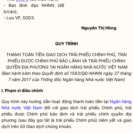
- Ban lãnh đạo NHNN (để
b/cáo);
- Lưu VP, SGD3.
Nguyễn Thị Hồng
QUY TRÌNH
THANH TOÁN TIỀN GIAO DỊCH TRÁI PHIẾU CHÍNH PHỦ, TRÁI
PHIẾU ĐƯỢC CHÍNH PHỦ BẢO LÃNH VÀ TRÁI PHIẾU CHÍNH
QUYỀN ĐỊA PHƯƠNG TẠI
NGÂN HÀNG NHÀ NƯỚC VIỆT NAM
(Ban hành kèm theo Quyết định số
1583
/QĐ-NHNN ngày
27
tháng
7
năm 2017
của
Thống đốc Ngân hàng Nhà nước
Việt Nam)
I. Phạm vi điều chỉnh
Quy trình này hướng dẫn hoạt động thanh toán tiền tại
Ngân hàng
Nhà nước Việt Nam
đối với giao dịch trái phiếu Chính phủ, trái
phiếu được Chính phủ bảo lãnh và trái phiếu chính quyền địa
phương (sau đây gọi tắt là trái phiếu Chính phủ)
niêm yết
và giao
dịch trên Sở Giao dịch chứng khoán.