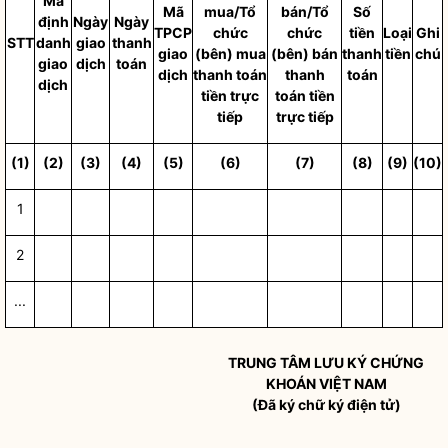
Mã
Mã
mua/Tổ
bán/T
ổ
Số
định
Ngày
Ngày
TPCP
chức
chức
tiền
Loại
Ghi
STT
danh
giao
thanh
giao
(bên) mua
(bên) bán
thanh
tiền
chú
giao
dịch
toán
d
ị
ch
thanh toán
thanh
toán
dịch
tiền trực
toán tiền
tiếp
trực tiếp
(1)
(2)
(3)
(4)
(5)
(6)
(7)
(8)
(9)
(10)
1
2
...
TRUNG TÂM LƯU KÝ CHỨNG
KHOÁN VIỆT NAM
(Đã ký chữ ký điện tử)