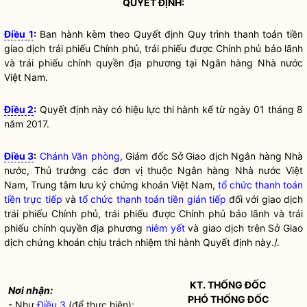
QUYẾT ĐỊNH:
Điều 1
:
Ban hành kèm theo Quyết định Quy trình thanh toán tiền
giao dịch trái phiếu Chính phủ, trái phiếu được Chính phủ bảo lãnh
và trái phiếu chính quyền địa phương tại
Ngân hàng Nhà nước
Việt Nam
.
Điều 2
:
Quyết định này có hiệu lực thi hành kể từ ngày 01 tháng 8
năm 2017.
Điều 3
:
Chánh Văn phòng
, Giám đốc Sở Giao dịch Ngân hàng
Nhà
nước
, Thủ trưởng các đơn vị thuộc Ngân hàng
Nhà nước
Việt
Nam, Trung tâm lưu ký chứng khoán Việt Nam,
tổ chức thanh toán
tiền trực tiếp
và
tổ chức thanh toán tiền gián tiếp
đối với giao dịch
trái phiếu Chính phủ, trái phiếu được Chính phủ bảo lãnh và trái
phiếu chính quyền địa phương
niêm yết
và giao dịch trên Sở Giao
dịch chứng khoán chịu trách nhiệm thi hành Quyết định này./.
KT. THỐNG ĐỐC
Nơi nhận:
PHÓ THỐNG ĐỐC
- Như
Điều 3
(để thực hiện);