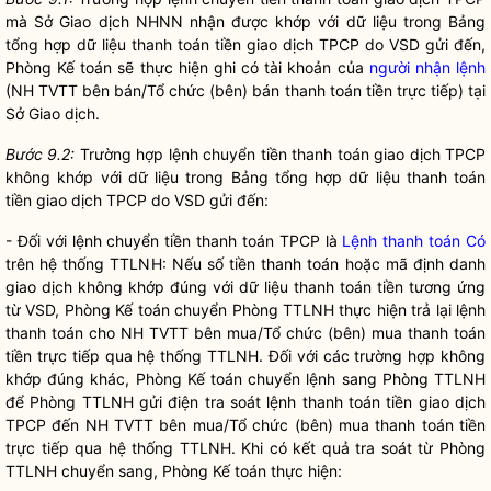
mà Sở Giao dịch NHNN nhận được khớp với dữ liệu trong Bảng
tổng hợp dữ liệu thanh toán tiền giao dịch TPCP do VSD gửi đến,
Phòng Kế toán sẽ thực hiện ghi có tài khoản của
người nhận lệnh
(NH TVTT bên bán/Tổ chức (bên) bán thanh toán tiền trực tiếp) tại
Sở Giao dịch.
Bước 9.2:
Trường hợp lệnh chuyển tiền thanh toán giao dịch TPCP
không khớp với dữ liệu trong Bảng tổng hợp dữ liệu thanh toán
tiền giao dịch TPCP do VSD gửi đến:
- Đối với lệnh chuyển tiền thanh toán TPCP là
Lệnh thanh toán Có
trên hệ thống TTLNH: Nếu số tiền thanh toán hoặc mã định danh
giao dịch không khớp đúng với dữ liệu thanh toán tiền tương ứng
từ VSD, Phòng Kế toán chuyển Phòng TTLNH thực hiện trả lại lệnh
thanh toán cho NH TVTT bên mua/Tổ chức (bên) mua thanh toán
tiền trực tiếp qua hệ thống TTLNH. Đối với các trường hợp không
khớp đúng khác, Phòng Kế toán chuyển lệnh sang Phòng TTLNH
để Phòng TTLNH gửi điện tra soát lệnh thanh toán tiền giao dịch
TPCP đến NH TVTT bên mua/Tổ chức (bên) mua thanh toán tiền
trực tiếp qua hệ thống TTLNH. Khi có kết quả tra soát từ Phòng
TTLNH chuyển sang, Phòng Kế toán thực hiện: