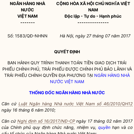
NGÂN HÀNG NHÀ
CỘNG HÒA XÃ HỘI CHỦ NGHĨA VIỆT
NƯỚC
NAM
VIỆT NAM
Độc lập - Tự do - Hạnh phúc
-------
---------------
Số: 1583/QĐ-NHNN
Hà Nội, ngày
27
tháng
07
năm 2017
QUYẾT ĐỊNH
BAN HÀNH QUY TRÌNH THANH TOÁN TIỀN GIAO DỊCH TRÁI
PHIẾU CHÍNH PHỦ, TRÁI PHIẾU ĐƯỢC CHÍNH PHỦ BẢO LÃNH VÀ
TRÁI PHIẾU CHÍNH QUYỀN ĐỊA PHƯƠNG TẠI
NGÂN HÀNG NHÀ
NƯỚC VIỆT NAM
THỐNG ĐỐC NGÂN HÀNG NHÀ NƯỚC
Căn cứ
Luật Ngân hàng Nhà nước Việt Nam số 46/2010/QH12
ngày 16 tháng 6 năm 2010;
Căn cứ
Nghị định số 16/2017/NĐ-CP
ngày 17 tháng 02 năm 2017
của Chính phủ quy định chức năng, nhiệm v
ụ
,
quyền
h
ạ
n và cơ
cấu tổ chức của
Ngân hàng Nhà nước Việt Nam
;