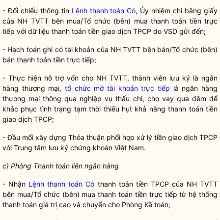
- Đối chiếu thông tin
Lệnh thanh toán Có
, Ủy nhiệm chi bằng giấy
của NH TVTT bên mua/Tổ chức (bên) mua thanh toán tiền trực
tiếp với dữ liệu thanh toán tiền giao dịch TPCP do VSD gửi đến;
- Hạch toán ghi có tài khoản của NH TVTT bên bán/Tổ chức (bên)
bán thanh toán tiền trực tiếp;
- Thực hiện hỗ trợ vốn cho NH TVTT, thành viên lưu ký là ngân
hàng thương mại,
tổ chức mở tài khoản trực tiếp
là ngân hàng
thương mại thông qua nghiệp vụ thấu chi, cho vay qua đêm để
khắc phục tình trạng tạm thời thiếu hụt khả năng thanh toán tiền
giao dịch TPCP;
- Đầu mối xây dựng Thỏa thuận phối hợp xử lý tiền giao dịch TPCP
với Trung tâm lưu ký chứng khoán Việt Nam.
c) Phòng Thanh toán liên ngân hàng
- Nhận
Lệnh thanh toán Có
thanh toán tiền TPCP của NH TVTT
bên mua/Tổ chức (bên) mua thanh toán tiền trực tiếp từ hệ thống
thanh toán giá trị cao và chuyển cho Phòng Kế toán;