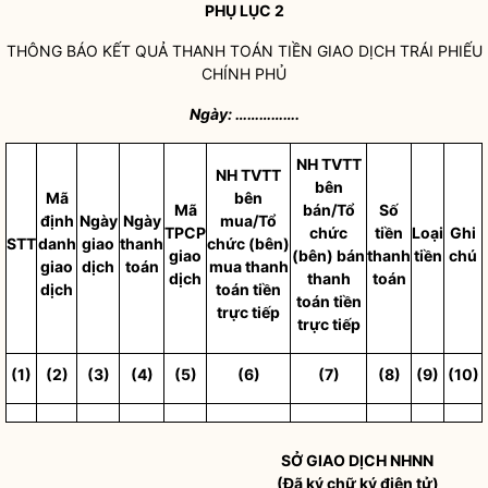
PHỤ LỤC 2
THÔNG BÁO KẾT QUẢ THANH TOÁN TIỀN GIAO DỊCH TRÁI PHIẾU
CHÍNH PHỦ
Ngày: …………….
NH TVTT
NH TVTT
bên
Mã
bên
Mã
bán/Tổ
Số
định
Ngày
Ngày
mua
/Tổ
TPCP
chức
tiền
Loại
Ghi
STT
danh
giao
thanh
chức (bên)
giao
(bên) bán
thanh
tiền
chú
giao
dịch
toán
mua thanh
dịch
thanh
toán
dịch
toán tiền
toán tiền
trực tiếp
trực tiếp
(1)
(2)
(3)
(4)
(5)
(6)
(7)
(8)
(9)
(10)
SỞ GIAO DỊCH NHNN
(Đã ký chữ ký điện tử)