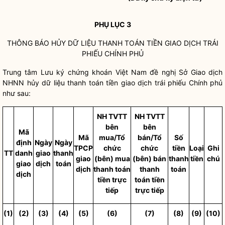
PHỤ LỤC 3
THÔNG BÁO HỦY DỮ LIỆU THANH TOÁN TIỀN GIAO DỊCH TRÁI
PHIẾU CHÍNH PHỦ
Trung tâm Lưu ký chứng khoán Việt Nam đề nghị Sở Giao dịch
NHNN hủy dữ liệu thanh toán tiền giao dịch trái phiếu Chính phủ
như sau:
NH TVTT
NH TVTT
bên
bên
Mã
Mã
mua/Tổ
bán/Tổ
Số
định
Ngày
Ngày
TPCP
chức
chức
tiền
Loại
Ghi
TT
danh
giao
thanh
giao
(bên) mua
(bên) bán
thanh
tiền
chú
giao
dịch
toán
dịch
thanh toán
thanh
toán
dịch
tiền trực
toán tiền
tiếp
trực tiếp
(1)
(2)
(3)
(4)
(5)
(6)
(7)
(8)
(9)
(10)