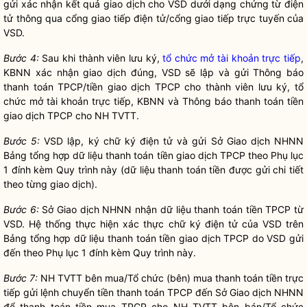
gửi xác nhận kết quả giao dịch cho VSD dưới dạng chứng từ điện
tử thông qua cổng giao tiếp điện tử/cổng giao tiếp trực tuyến của
VSD.
Bước 4:
Sau khi thành viên lưu ký,
tổ chức mở tài khoản trực tiếp
,
KBNN xác nhận giao dịch đúng, VSD sẽ lập và gửi Thông báo
thanh toán TPCP/tiền giao dịch TPCP cho thành viên lưu ký,
tổ
chức mở tài khoản trực tiếp
, KBNN và Thông báo thanh toán tiền
giao dịch TPCP cho NH TVTT.
Bước 5:
VSD lập, ký chữ ký điện tử và gửi Sở Giao dịch NHNN
Bảng tổng hợp dữ liệu thanh toán tiền giao dịch TPCP theo Phụ lục
1 đính kèm Quy trình này (dữ liệu thanh toán tiền được gửi chi tiết
theo từng giao dịch).
Bước 6:
Sở Giao dịch NHNN nhận dữ liệu thanh toán tiền TPCP từ
VSD. Hệ thống thực hiện xác thực chữ ký điện tử của VSD trên
Bảng tổng hợp dữ liệu thanh toán tiền giao dịch TPCP do VSD gửi
đến theo Phụ lục 1 đính kèm Quy trình này.
Bước 7:
NH TVTT bên mua/Tổ chức (bên) mua thanh toán tiền trực
tiếp gửi lệnh chuyển tiền thanh toán TPCP đến Sở Giao dịch NHNN
để thanh toán tiền mua TPCP cho NH TVTT bên bán/Tổ chức