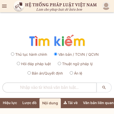

Thủ tục hành chính
Văn bản / TCVN / QCVN
Hỏi đáp pháp luật
Thuật ngữ pháp lý
Bản án/Quyết định
Án lệ

Hiệu lực
Lược đồ
Tải về
Văn bản liên quan
Nội dung