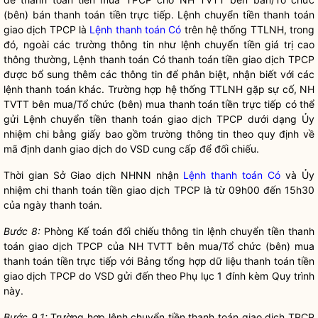
(bên) bán thanh toán tiền trực tiếp. Lệnh chuyển tiền thanh toán
giao dịch TPCP là
Lệnh thanh toán Có
trên hệ thống TTLNH, trong
đó, ngoài các trường thông tin như lệnh chuyển tiền giá trị cao
thông thường,
Lệnh thanh toán Có
thanh toán tiền giao dịch TPCP
được bổ sung thêm các thông tin để phân biệt, nhận biết với các
lệnh thanh toán khác. Trường hợp hệ thống TTLNH gặp sự cố, NH
TVTT bên mua/Tổ chức (bên) mua thanh toán tiền trực tiếp có thể
gửi Lệnh chuyển tiền thanh toán giao dịch TPCP dưới dạng Ủy
nhiệm chi bằng giấy bao gồm trường thông tin theo quy định về
mã định danh giao dịch do VSD cung cấp để đối chiếu.
Thời gian Sở Giao dịch NHNN nhận
Lệnh thanh toán Có
và Ủy
nhiệm chi thanh toán tiền giao dịch TPCP là từ 09h00 đến 15h30
của ngày thanh toán.
Bước 8:
Phòng Kế toán đối chiếu thông tin lệnh chuyển tiền thanh
toán giao dịch TPCP của NH TVTT bên mua/Tổ chức (bên) mua
thanh toán tiền trực tiếp với Bảng tổng hợp dữ liệu thanh toán tiền
giao dịch TPCP do VSD gửi đến theo Phụ lục 1 đính kèm Quy trình
này.
Bước 9.1:
Trường hợp lệnh chuyển tiền thanh toán giao dịch TPCP