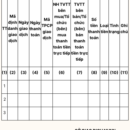
NH TVTT
T
V
TT
bên
bên
Mã
mua/Tổ
bán/Tổ
Mã
Số
định
Ngày
Ngày
chức
chức
TPCP
tiền
Loại
Tình
Ghi
TT
danh
giao
thanh
(bên)
(bên)
giao
thanh
tiền
trạng
chú
giao
dịch
toán
mua
bán
dịch
toán
dịch
thanh
thanh
toán tiền
toán
trực tiếp
tiền trực
tiếp
(1)
(2)
(3)
(4)
(5)
(6)
(7)
(8)
(9)
(10)
(11)
1
2
3