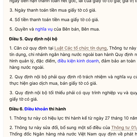
ngày đến hạn thanh toán hết gốc,
lãi
của
giấy tờ có giá
; giá tr
3. Ngày thanh toán tiền mua
giấy tờ có giá
.
4. Số tiền thanh toán tiền mua
giấy tờ có giá
.
5. Quyền và
nghĩa vụ
của Bên bán, Bên mua.
Điều 5. Quy định nội bộ
1. Căn cứ quy định tại
Luật Các tổ chức tín dụng
, Thông tư nà
tín dụng
,
chi nhánh ngân hàng nước ngoài
ban hành Quy định n
hình quản lý, đặc điểm,
điều kiện kinh doanh
, đảm bảo an toàn
hàng nước ngoài
.
2. Quy định nội bộ phải quy định rõ trách nhiệm và
nghĩa vụ
củ
thực hiện giao dịch mua, bán
giấy tờ có giá
.
3. Quy định nội bộ tối thiểu phải có quy trình nghiệp vụ và qu
giấy tờ có giá
.
Điều 6.
Điều khoản
thi hành
1. Thông tư này có hiệu lực thi hành kể từ ngày 27 tháng 10 nă
2. Thông tư này sửa đổi, bổ sung một số điều của
Thông tư 0
Thống đốc Ngân hàng nhà nước
Việt Nam quy định về phát