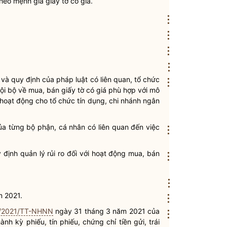
ị theo mệnh giá
giấy tờ có giá
.
⋮
⋮
⋮
⋮
y và quy định của pháp
luật
có liên quan,
tổ chức
⋮
ội bộ về mua, bán
giấy tờ có giá
phù hợp với mô
 hoạt động cho
tổ chức tín dụng
,
chi nhánh ngân
a từng bộ phận, cá nhân có liên quan đến việc
⋮
y định quản lý rủi ro đối với hoạt động mua, bán
⋮
⋮
m 2021.
⋮
1/2021/TT-NHNN
ngày 31 tháng 3 năm 2021 của
⋮
 hành
kỳ phiếu
, tín phiếu, chứng chỉ tiền gửi,
trái