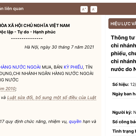
n liên quan
+
-
A
A
HIỆU LỰC V
ÒA XÃ HỘI CHỦ NGHĨA VIỆT NAM
Độc lập - Tự do - Hạnh phúc
Thông tư 
---------------
chi nhánh
Hà Nội, ngày 30 tháng 7 năm 2021
phiếu, chứ
chi nhánh
 HÀNG NƯỚC NGOÀI
MUA, BÁN
KỲ PHIẾU
, TÍN
nước do 
 DỤNG
,
CHI NHÁNH NGÂN HÀNG NƯỚC NGOÀI
NG NƯỚC
Số hiệu:
12
ăm 2010
;
Ngày ban h
và
Luật sửa đổi, bổ sung một số điều của Luật
Người ký:
N
17 quy định chức năng, nhiệm vụ,
quyền
hạn và
Số công bá
Tình trạng 