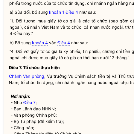
phiếu
trong nước của
tổ chức tín dụng
,
chi nhánh ngân hàng nư
a) Sửa đổi, bổ sung
khoản 1 Điều 4
như sau:
“1. Đối tượng mua
giấy tờ có giá
là các tổ chức (bao gồm 
ngoài
), cá nhân Việt Nam và tổ chức, cá nhân nước ngoài, trừ 
4 Điều này.”
b) Bổ sung
khoản 4
vào
Điều 4
như sau:
“4. Đối với
giấy tờ có giá
là
kỳ phiếu
, tín phiếu, chứng chỉ tiền 
ngoài
chỉ được mua
giấy tờ có giá
có thời hạn dưới 12 tháng.”
Điều 7. Tổ chức thực hiện
Chánh Văn phòng
, Vụ trưởng Vụ Chính sách tiền tệ và Thủ t
Nam;
tổ chức tín dụng
,
chi nhánh ngân hàng nước ngoài
chịu tr
Nơi nhận:
- Như
Điều 7
;
- Ban Lãnh đạo NHNN;
- Văn phòng Chính phủ;
- Bộ Tư pháp (để kiểm tra);
- Công báo;
- Cổng Thông tin điện tử Chính phủ;