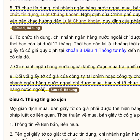
5. Tổ chức tín dụng, chi nhánh ngân hàng nước ngoài mua, bán 
chức tín dụng
,
Luật Chứng khoán
, Nghị định của Chính phủ qu
văn bản khác hướng dẫn
Luật Chứng khoán
, quy định của ph
Sửa đổi, Bổ sung
6.
Tổ chức tín dụng
,
chi nhánh ngân hàng nước ngoài
chỉ đư
thời hạn còn lại dưới 12 tháng. Thời hạn còn lại là khoảng thờ
giấy tờ có giá
quy định tại
khoản 3 Điều 4 Thông tư này
đến n
có giá
đó.
7. Chi nhánh ngân hàng nước ngoài không được mua trái phiếu 
8. Đối với giấy tờ có giá của công ty tài chính hoặc công ty ch
nhánh ngân hàng nước ngoài chỉ được mua, bán với tổ chức 
hàng nước ngoài).
Sửa đổi, Bổ sung
Điều 4. Thông tin giao dịch
Mọi giao dịch mua, bán
giấy tờ có giá
phải được thể hiện bằng
pháp
luật
có liên quan. Thỏa thuận về mua, bán
giấy tờ có giá
p
1. Thông tin về Bên bán, Bên mua.
2. Tên gọi
giấy tờ có giá
;
tổ chức tín dụng
,
chi nhánh ngân hàn