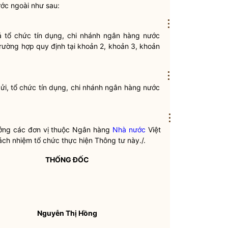
ớc ngoài
như sau:
⋮
cả
tổ chức tín dụng
,
chi nhánh ngân hàng nước
trường hợp quy định tại khoản 2, khoản 3, khoản
⋮
gửi,
tổ chức tín dụng
,
chi nhánh ngân hàng nước
⋮
rưởng các đơn vị thuộc Ngân hàng
Nhà nước
Việt
ách nhiệm tổ chức thực hiện Thông tư này./.
THỐNG ĐỐC
Nguyễn Thị Hồng