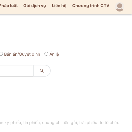
Pháp luật
Gói dịch vụ
Liên hệ
Chương trình CTV
Bản án/Quyết định
Án lệ

 phiếu, tín phiếu, chứng chỉ tiền gửi, trái phiếu do tổ chức