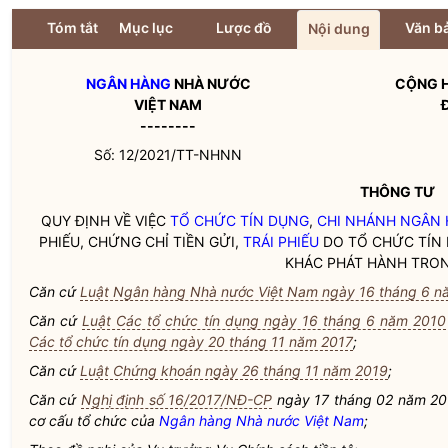
Tóm tắt
Mục lục
Lược đồ
Văn bả
Nội dung
NGÂN HÀNG
NHÀ NƯỚC
CỘNG H
VIỆT NAM
--------
Số: 12/2021/TT-NHNN
THÔNG TƯ
QUY ĐỊNH VỀ VIỆC
TỔ CHỨC TÍN DỤNG
,
CHI NHÁNH NGÂN
PHIẾU, CHỨNG CHỈ TIỀN GỬI,
TRÁI PHIẾU
DO
TỔ CHỨC TÍN
KHÁC PHÁT HÀNH TRO
Căn cứ
Luật Ngân hàng Nhà nước Việt Nam ngày 16 tháng 6 n
Căn cứ
Luật Các tổ chức tín dụng ngày 16 tháng 6 năm 2010
Các tổ chức tín dụng ngày 20 tháng 11 năm 2017
;
Căn cứ
Luật Chứng khoán ngày 26 tháng 11 năm 2019
;
Căn cứ
Nghị định số 16/2017/NĐ-CP
ngày 17 tháng 02 năm 20
cơ cấu tổ chức của
Ngân hàng Nhà nước Việt Nam
;