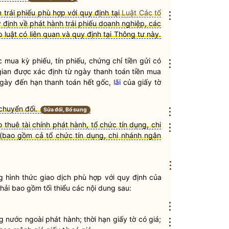
trái phiếu phù hợp với quy định tại
Luật Các tổ
⋮
y định về phát hành
trái phiếu
doanh nghiệp, các
áp
luật
có liên quan và quy định tại Thông tư này.
ợc mua
kỳ phiếu
, tín phiếu, chứng chỉ tiền gửi có
⋮
i gian được xác định từ ngày thanh toán tiền mua
gày đến hạn thanh toán hết gốc,
lãi
của
giấy tờ
chuyển đổi.
⋮
Sửa đổi, Bổ sung
o thuê tài chính phát hành, tổ chức tín dụng, chi
⋮
(bao gồm cả tổ chức tín dụng, chi nhánh ngân
⋮
 hình thức giao dịch phù hợp với quy định của
hải bao gồm tối thiểu các nội dung sau:
⋮
g nước ngoài
phát hành; thời hạn
giấy tờ có giá
;
⋮