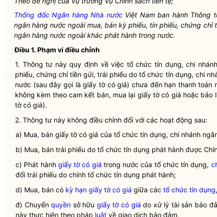
Theo đề nghị của Vụ trưởng Vụ Chính sách tiền tệ;
Thống đốc Ngân hàng Nhà nước
Việt Nam ban hành Thông t
ngân hàng nước ngoài
mua, bán
kỳ phiếu
, tín phiếu, chứng chỉ 
ngân hàng nước ngoài
khác phát hành trong nước.
Điều 1. Phạm vi điều chỉnh
1. Thông tư này quy định về việc
tổ chức tín dụng
,
chi nhán
phiếu, chứng chỉ tiền gửi,
trái phiếu
do
tổ chức tín dụng
,
chi nh
nước (sau đây gọi là
giấy tờ có giá
) chưa đến hạn thanh toán
không kèm theo cam kết bán, mua lại
giấy tờ có giá
hoặc bảo 
tờ có giá
).
2. Thông tư này không điều chỉnh đối với các hoạt động sau:
a) Mua, bán
giấy tờ có giá
của
tổ chức tín dụng
,
chi nhánh ngâ
b) Mua, bán
trái phiếu
do
tổ chức tín dụng
phát hành được Chín
c) Phát hành
giấy tờ có giá
trong nước của
tổ chức tín dụng
,
c
đổi
trái phiếu
do chính
tổ chức tín dụng
phát hành;
d) Mua, bán có
kỳ hạn
giấy tờ có giá
giữa các
tổ chức tín dụng
đ) Chuyển
quyền
sở hữu
giấy tờ có giá
do xử lý tài sản bảo đ
này thực hiện theo pháp
luật
về giao dịch bảo đảm.