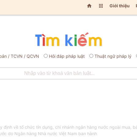


Giới thiệu
bản / TCVN / QCVN
Hỏi đáp pháp luật
Thuật ngữ pháp lý
ịnh về tổ chức tín dụng, chi nhánh ngân hàng nước ngoài mua, bán kỳ
 nước do Ngân hàng Nhà nước Việt Nam ban hành