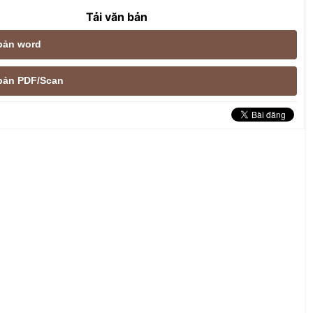
Tải văn bản
 bản word
e bản PDF/Scan