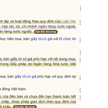
⋮
nh lập và hoạt động theo quy định của
Luật Các
⋮
 hợp tác xã
,
chi nhánh ngân hàng nước ngoài
,
ân hàng nước ngoài
).
Sửa đổi, Bổ sung
 thực hiện mua, bán
giấy tờ có giá
với
tổ chức tín
⋮
⋮
, bán giấy tờ có giá phù hợp với nội dung mua,
⋮
i trong Giấy phép do Ngân hàng Nhà nước Việt
mua, bán
giấy tờ có giá
phù hợp với quy định tại
⋮
à đồng Việt Nam.
⋮
p của Bên bán và chưa đến hạn thanh toán hết
⋮
h chấp, được phép giao dịch theo quy định của
ết khấu.
Sửa đổi, Bổ sung