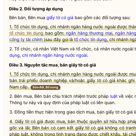
Điều 2. Đối tượng áp dụng
Bên bán, Bên mua
giấy tờ có giá
bao gồm các đối tượng sau:
1. Tổ chức tín dụng, chi nhánh ngân hàng nước ngoài được thà
tổ chức tín dụng
bao gồm:
ngân hàng thương mại
,
ngân hàng
công ty tài chính
(sau đây gọi là
tổ chức tín dụng
,
chi nhánh ng
2. Tổ chức, cá nhân Việt Nam và tổ chức, cá nhân nước ngoài
dụng
,
chi nhánh ngân hàng nước ngoài
.
Điều 3. Nguyên tắc mua, bán
giấy tờ có giá
1. Tổ chức tín dụng, chi nhánh ngân hàng nước ngoài được mua
bán trái phiếu doanh nghiệp và/hoặc giấy tờ có giá khác gh
Nam cấp.
Sửa đổi, Bổ sung
2. Bên mua, Bên bán chịu trách nhiệm trước pháp
luật
về việc 
Thông tư này và quy định của pháp
luật
có liên quan.
3. Đồng tiền thực hiện trong giao dịch mua, bán
giấy tờ có giá
l
4. Giấy tờ có giá được mua, bán thuộc quyền sở hữu hợp phá
gốc và lãi; Bên bán có cam kết giấy tờ có giá không có tran
pháp luật, không trong tình trạng đang được chiết khấu, tái chi