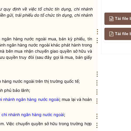
ư quy định về việc
tổ chức tín dụng
,
chi nhánh
tiền gửi,
trái phiếu
do
tổ chức tín dụng
,
chi nhánh
Tải file
⋮
Tải fil
h ngân hàng nước ngoài
mua, bán
kỳ phiếu
, tín
⋮
ánh ngân hàng nước ngoài
khác phát hành trong
 mà bên mua nhận chuyển giao
quyền
sở hữu và
lưu
quyền
truy đòi (sau đây gọi là mua, bán
giấy
⋮
n hàng nước ngoài
trên thị trường quốc tế;
⋮
h phủ bảo lãnh;
⋮
hi nhánh ngân hàng nước ngoài
; mua lại và hoán
⋮
,
chi nhánh ngân hàng nước ngoài
;
⋮
ảm. Việc chuyển
quyền
sở hữu trong trường hợp
⋮