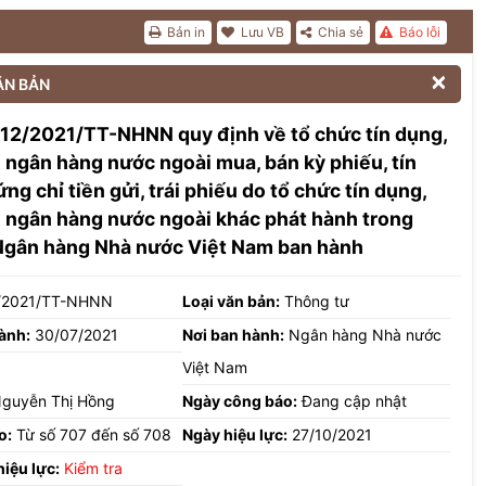
Bản in
Lưu VB
Chia sẻ
Báo lỗi

ĂN BẢN
12/2021/TT-NHNN quy định về tổ chức tín dụng,
 ngân hàng nước ngoài mua, bán kỳ phiếu, tín
ng chỉ tiền gửi, trái phiếu do tổ chức tín dụng,
 ngân hàng nước ngoài khác phát hành trong
Ngân hàng Nhà nước Việt Nam ban hành
/2021/TT-NHNN
Loại văn bản:
Thông tư
ành:
30/07/2021
Nơi ban hành:
Ngân hàng Nhà nước
Việt Nam
guyễn Thị Hồng
Ngày công báo:
Đang cập nhật
o:
Từ số 707 đến số 708
Ngày hiệu lực:
27/10/2021
hiệu lực:
Kiểm tra