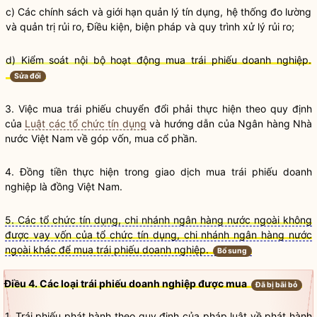
c) Các chính sách và giới hạn quản lý tín dụng, hệ thống đo lường
và quản trị rủi ro, Điều kiện, biện pháp và quy trình xử lý rủi ro;
d) Kiểm soát nội bộ hoạt động mua
trái phiếu doanh nghiệp
.
Sửa đổi
3. Việc mua
trái phiếu chuyển đổi
phải thực hiện theo quy định
của
Luật các tổ chức tín dụng
và hướng dẫn của
Ngân hàng Nhà
nước Việt Nam
về góp vốn, mua cổ phần.
4. Đồng tiền thực hiện trong giao dịch mua
trái phiếu doanh
nghiệp
là đồng Việt Nam.
5. Các tổ chức tín dụng, chi nhánh ngân hàng nước ngoài không
được vay vốn của tổ chức tín dụng, chi nhánh ngân hàng nước
ngoài khác để mua trái phiếu doanh nghiệp.
Bổ sung
Điều 4. Các loại trái phiếu doanh nghiệp được mua
Đã bị bãi bỏ
1. Trái phiếu phát hành theo quy định của pháp
luật
về phát hành