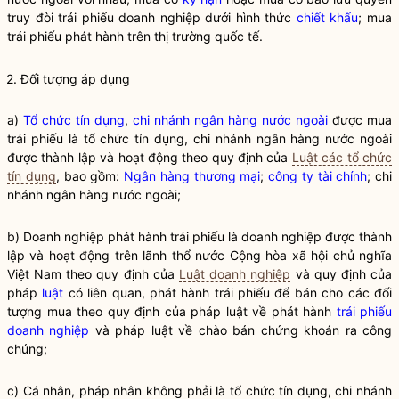
truy đòi
trái phiếu doanh nghiệp
dưới hình thức
chiết khấu
; mua
trái phiếu phát hành trên thị trường quốc tế.
2. Đối tượng áp dụng
a)
Tổ chức tín dụng
,
chi nhánh ngân hàng nước ngoài
được mua
trái phiếu là
tổ chức tín dụng
,
chi nhánh ngân hàng nước ngoài
được thành lập và hoạt động theo quy định của
Luật các tổ chức
tín dụng
, bao gồm:
Ngân hàng thương mại
;
công ty tài chính
;
chi
nhánh ngân hàng nước ngoài
;
b) Doanh nghiệp phát hành trái phiếu là doanh nghiệp được thành
lập và hoạt động trên lãnh thổ nước Cộng hòa xã hội chủ nghĩa
Việt Nam theo quy định của
Luật doanh nghiệp
và quy định của
pháp
luật
có liên quan, phát hành trái phiếu để bán cho các đối
tượng mua theo quy định của pháp
luật
về phát hành
trái phiếu
doanh nghiệp
và pháp
luật
về chào bán chứng khoán ra công
chúng;
c) Cá nhân, pháp nhân không phải là
tổ chức tín dụng
,
chi nhánh