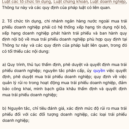
Luật các tổ chức tín dụng
,
Luật chứng khoán
,
Luật doanh nghiệp
,
Thông tư này và các quy định của pháp
luật
có liên quan.
2.
Tổ chức tín dụng
,
chi nhánh ngân hàng nước ngoài
mua
trái
phiếu doanh nghiệp
phải có hệ thống xếp hạng tín dụng nội bộ,
xếp hạng doanh nghiệp phát hành trái phiếu và ban hành quy
định nội bộ về mua
trái phiếu doanh nghiệp
phù hợp quy định tại
Thông tư này và các quy định của pháp
luật
liên quan, trong đó
có tối thiểu các nội dung:
a) Quy trình, thủ tục thẩm định, phê duyệt và quyết định mua
trái
phiếu doanh nghiệp
; nguyên tắc phân cấp, ủy
quyền
việc quyết
định, phê duyệt mua
trái phiếu doanh nghiệp
; quy định về việc
quản lý rủi ro trong hoạt động mua
trái phiếu doanh nghiệp
, đảm
bảo công khai, minh bạch giữa khâu thẩm định và quyết định
mua
trái phiếu doanh nghiệp
;
b) Nguyên tắc, chỉ tiêu đánh giá, xác định mức độ rủi ro mua trái
phiếu đối với các đối tượng doanh nghiệp, các loại
trái phiếu
doanh nghiệp
;