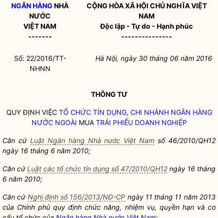
NGÂN HÀNG
NHÀ
CỘNG HÒA XÃ HỘI CHỦ NGHĨA VIỆT
NƯỚC
NAM
VIỆT NAM
Độc lập - Tự do - Hạnh phúc
-------
---------------
Số: 22/2016/TT-
Hà Nội, ngày 30
tháng 06
năm 2016
NHNN
THÔNG TƯ
QUY ĐỊNH VIỆC
TỔ CHỨC TÍN DỤNG
,
CHI NHÁNH NGÂN HÀNG
NƯỚC NGOÀI
MUA
TRÁI PHIẾU DOANH NGHIỆP
Căn cứ
Luật Ngân hàng Nhà nước Việt Nam
số
46/2010
/Q
H12
ngày 16 tháng 6 năm 2010;
Căn cứ
Luật các tổ chức tín dụng số 47/2010/QH12
ngày 16 tháng
6 năm 2010;
Căn cứ
Nghị định số 156/2013/NĐ-CP
ngày 11 thá
ng 11 năm 2013
của Chính phủ quy định chức năng, nhiệm vụ, quyề
n hạn và cơ
cấu tổ chức của
Ngân hàng Nhà nước Việt Nam
;