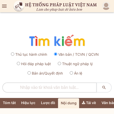

Thủ tục hành chính
Văn bản / TCVN / QCVN
Hỏi đáp pháp luật
Thuật ngữ pháp lý
Bản án/Quyết định
Án lệ

Tóm tắt
Hiệu lực
Lược đồ
Tải về
Văn bả
Nội dung