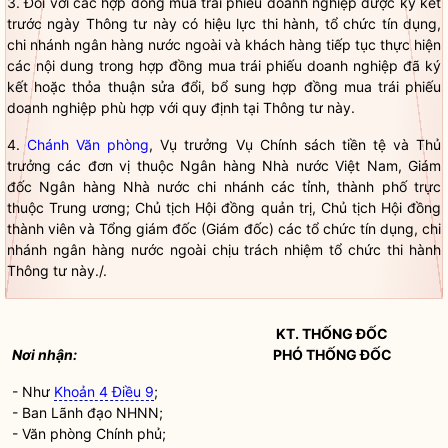
3. Đối với các hợp đồng mua
trái phiếu doanh nghiệp
được ký kết
trước ngày Thông tư này có hiệu lực thi hành,
tổ chức tín dụng
,
chi nhánh ngân hàng nước ngoài
và khách hàng tiếp tục thực hiện
các nội dung trong hợp đồng mua
trái phiếu doanh nghiệp
đã ký
kết hoặc thỏa thuận sửa đổi, bổ sung hợp đồng mua
trái phiếu
doanh nghiệp
phù hợp với quy định tại Thông tư này.
4.
Chánh Văn phòng
, Vụ trưởng Vụ Chính sách tiền tệ và Thủ
trưởng các đơn vị thuộc Ngân hàng
Nhà nước
Việt Nam, Giám
đốc Ngân hàng
Nhà nước
chi nhánh các tỉnh, thành phố trực
thuộc Trung ương; Chủ tịch Hội đồng quản trị, Chủ tịch Hội đồng
thành viên và Tổng giám đốc (Giám đốc) các
tổ chức tín dụng
,
chi
nhánh ngân hàng nước ngoài
chịu trách nhiệm tổ chức thi hành
Thông tư này./.
KT. THỐNG ĐỐC
Nơi nhận:
PHÓ THỐNG ĐỐC
- Như
Khoản 4 Điều 9
;
- Ban Lãnh đạo NHNN;
- Văn phòng Chính phủ;