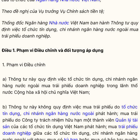
Theo đề nghị của Vụ trưởng Vụ Chính sách tiền tệ;
Thống đố
c Ngân hàng
Nhà nước
Việt Nam ban hành Thông tư quy
định việc
tổ chức tín dụng
,
chi nhánh ngân hàng nước ngoài
mua
trá
i phiếu
doanh nghiệp.
Điều 1. Phạm vi Điều chỉnh và đối tượng áp dụng
1. Phạm vi Điều chỉnh
a) Thông tư này quy định việc
tổ chức tín dụng
,
chi nhánh ngân
hàng nước ngoài
mua
trái phiếu doanh nghiệp
trong lãnh thổ
nước Cộng hòa xã hội chủ nghĩa Việt Nam;
b) Thông tư này không quy định việc mua trái phiếu do
tổ chức
tín dụng
,
chi nhánh ngân hàng nước ngoài
phát hành; mua trái
phiếu do Công ty trách nhiệm hữu hạn một thành viên
Quản lý tài
sản
của các
tổ chức tín dụng
Việt Nam phát hành; mua
trái phiếu
doanh nghiệp
giữa các
tổ chức tín dụng
,
chi nhánh ngân hàng
nước ngoài
với nhau; mua có
kỳ hạn
hoặc mua có bảo lưu quyền