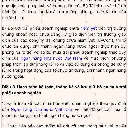
quy định của pháp
luật
và hướng dẫn của Bộ Tài chính về chế độ
trích lập, sử dụng các Khoản dự phòng giảm giá các Khoản đầu
tư tài chính;
b) Đối với
trái phiếu doanh nghiệp
chưa
niêm yết
trên thị trường
chứng khoán hoặc chưa đăng ký giao dịch trên thị trường giao
dịch của các công ty đại chúng chưa
niêm yết
(UPCom), thì
tổ
chức tín dụng
,
chi nhánh ngân hàng nước ngoài
thực hiện dự
phòng rủi ro đối với số dư mua
trái phiếu doanh nghiệp
theo quy
định của
Ngân hàng Nhà nước Việt Nam
về mức trích, phương
pháp trích lập dự phòng rủi ro và việc sử dụng dự phòng để xử lý
rủi ro trong hoạt động của
tổ chức tín dụng
,
chi nhánh ngân hàng
nước ngoài
.
Điều 8. Hạch toán kế toán, thống kê và lưu giữ hồ sơ mua
trái
phiếu doanh nghiệp
1. Hạch toán kế toán mua
trái phiếu doanh nghiệp
theo quy định
của
Ngân hàng Nhà nước Việt Nam
về chế độ kế toán của
tổ
chức tín dụng
,
chi nhánh ngân hàng nước ngoài
.
2. Thực hiện báo cáo thống kê đối với hoạt động mua
trái phiếu