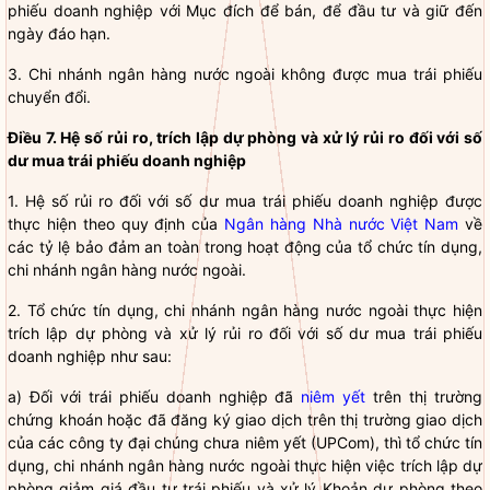
phiếu doanh nghiệp
với Mục đích để bán, để đầu tư và giữ đến
ngày đáo hạn.
3.
Chi nhánh ngân hàng nước ngoài
không được mua
trái phiếu
chuyển đổi
.
Điều 7. Hệ số rủi ro, trích lập dự phòng và xử lý rủi ro đối với số
dư mua
trái phiếu doanh nghiệp
1. Hệ số rủi ro đối với số dư mua
trái phiếu doanh nghiệp
được
thực hiện theo quy định của
Ngân hàng Nhà nước Việt Nam
về
các tỷ lệ bảo đảm an toàn trong hoạt động của
tổ chức tín dụng
,
chi nhánh ngân hàng nước ngoài
.
2.
Tổ chức tín dụng
,
chi nhánh ngân hàng nước ngoài
thực hiện
trích lập dự phòng và xử lý rủi ro đối với số dư mua
trái phiếu
doanh nghiệp
như sau:
a) Đối với
trái phiếu doanh nghiệp
đã
niêm yết
trên thị trường
chứng khoán hoặc đã đăng ký giao dịch trên thị trường giao dịch
của các công ty đại chúng chưa
niêm yết
(UPCom), thì
tổ chức tín
dụng
,
chi nhánh ngân hàng nước ngoài
thực hiện việc trích lập dự
phòng giảm giá đầu tư trái phiếu và xử lý Khoản dự phòng theo