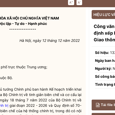
+
-
A
A
HIỆU LỰC V
ÒA XÃ HỘI CHỦ NGHĨA VIỆT NAM
Độc lập - Tự do - Hạnh phúc
Công văn
---------------
định xếp 
Giao thôn
Hà Nội, ngày 12 tháng 12 năm 2022
Số hiệu:
13
Ngày ban h
h phố trực thuộc Trung ương;
Người ký:
N
Số công bá
huộc Bộ.
Tình trạng 
 tướng Chính phủ ban hành Kế hoạch triển khai
ộ Chính trị về tinh giản biên chế và cơ cấu lại
 ngày 18 tháng 7 năm 2022 của Bộ Chính trị về
Tải file
h trị
giai đoạn 2022 - 2026 và Quy định số 70-
 biên chế của
hệ thống chính trị
, trong đó có nội