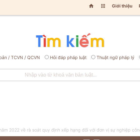


Giới thiệu
bản / TCVN / QCVN
Hỏi đáp pháp luật
Thuật ngữ pháp lý
 2022 về rà soát quy định xếp hạng đối với đơn vị sự nghiệp công