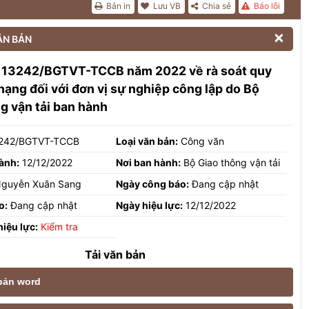
Bản in
Lưu VB
Chia sẻ
Báo lỗi

ĂN BẢN
 13242/BGTVT-TCCB năm 2022 về rà soát quy
hạng đối với đơn vị sự nghiệp công lập do Bộ
g vận tải ban hành
242/BGTVT-TCCB
Loại văn bản:
Công văn
ành:
12/12/2022
Nơi ban hành:
Bộ Giao thông vận tải
guyễn Xuân Sang
Ngày công báo:
Đang cập nhật
o:
Đang cập nhật
Ngày hiệu lực:
12/12/2022
hiệu lực:
Kiểm tra
Tải văn bản
 bản word