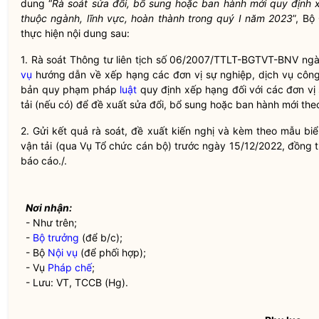
dung “
Rà soát sửa đổi, bổ sung hoặc ban hành mới quy định x
thuộc ngành, lĩnh vực, hoàn thành trong quý I năm
2023
”, Bộ
thực hiện nội dung sau:
1. Rà soát Thông tư liên tịch số 06/2007/TTLT-BGTVT-BNV ngà
vụ
hướng dẫn về xếp hạng các đơn vị sự nghiệp, dịch vụ công 
bản quy phạm pháp
luật
quy định xếp hạng đối với các đơn vị
tải (nếu có) để đề xuất sửa đổi, bổ sung hoặc ban hành mới th
2. Gửi kết quả rà soát, đề xuất kiến nghị và kèm theo mẫu bi
vận tải (qua Vụ Tổ chức cán bộ) trước ngày 15/12/2022, đồng 
báo cáo./.
Nơi nhận:
- Như trên;
-
Bộ trưởng
(để b/c);
- Bộ
Nội vụ
(để phối hợp);
- Vụ
Pháp chế
;
- Lưu: VT, TCCB (Hg).