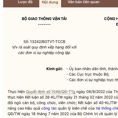
Lược đồ
Văn bản liên quan
Nội dung
BỘ GIAO THÔNG VẬN TẢI
CỘNG H
-------
Số: 13242/BGTVT-TCCB
V/v rà soát quy định xếp hạng đối với
các đơn vị sự nghiệp công lập
Kính gửi:
- Ủy ban nhân dân tỉnh, thàn
- Các Cục trực thuộc Bộ;
- Các đơn vị sự nghiệp trực t
Thực hiện
Quyết định số 1046/QĐ-TTg
ngày 06/9/2022 của Thủ
thực hiện Kết luận số 28-KL/TW ngày 21 tháng 02 năm 2022 của B
đội ngũ cán bộ, công chức, viên chức; Kết luận số 40-KL/TW
nâng cao hiệu quả
công tác
quản lý biên chế của
hệ thống chín
QĐ/TW ngày 18 tháng 7 năm 2022 của Bộ Chính trị về quản lý