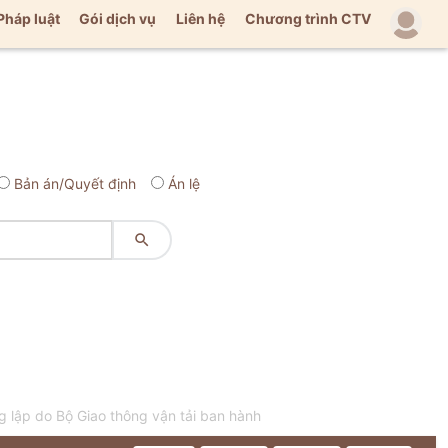
Pháp luật
Gói dịch vụ
Liên hệ
Chương trình CTV
Bản án/Quyết định
Án lệ

 lập do Bộ Giao thông vận tải ban hành