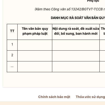
Phụ lục
(Kèm theo Công văn số 13242/BGTVT-TCCB n
DANH MỤC RÀ SOÁT VĂN BẢN QU
Tên văn bản
quy
Nội dung rà soát, đề
xuất sửa
Th
TT
phạm pháp
luật
đổi, bổ sung, ban hành mới
1
2
…
Chính sách bảo mật
Thỏa ước sử dụng