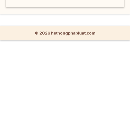
© 2026 hethongphapluat.com