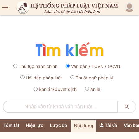

Thủ tục hành chính
Văn bản / TCVN / QCVN
Hỏi đáp pháp luật
Thuật ngữ pháp lý
Bản án/Quyết định
Án lệ

Tóm tắt
Hiệu lực
Lược đồ
Tải về
Văn bả
Nội dung