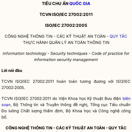
TIÊU CHU
Ẩ
N
QUỐC GIA
TCVN ISO/IEC 27002:2011
ISO/IEC 27002:2005
CÔNG NGHỆ THÔNG TIN - CÁC KỸ THUẬT AN TOÀN -
QUY TẮC
THỰC HÀNH QUẢN LÝ AN TOÀN THÔNG TIN
Information technology - Security techniques - Code of practice for
info
rm
ation security management
Lời nói đầu
TCVN ISO/IEC 27002:2011 hoàn toàn tương đương với ISO/IEC
27002:2005.
TCVN ISO/IEC 27002:2011 do Viện Khoa học Kỹ thuật Bưu điện
biên
soạn
, Bộ Thông tin và Truyền thông đề nghị, Tổng cục Tiêu chuẩn
Đo lường Chất lượng thẩm định, Bộ Khoa học và Công nghệ công
bố.
CÔNG NGHỆ THÔNG TIN - CÁC KỸ THUẬT AN TOÀN -
QUY TẮC