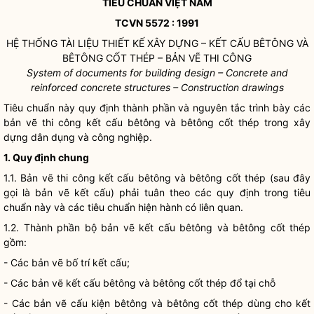
TIÊU CHUẨN VIỆT NAM
TCVN 5572 : 1991
HỆ THỐNG TÀI LIỆU THIẾT KẾ XÂY DỰNG – KẾT CẤU BÊTÔNG VÀ
BÊTÔNG CỐT THÉP – BẢN VẼ THI CÔNG
System of documents for building design – Concrete and
reinforced concrete structures – Construction drawings
Tiêu chuẩn này quy định thành phần và nguyên tắc trình bày các
bản vẽ thi công kết cấu bêtông và bêtông cốt thép trong xây
dựng dân dụng và công nghiệp.
1. Quy định chung
1.1. Bản vẽ thi công kết cấu bêtông và bêtông cốt thép (sau đây
gọi là bản vẽ kết cấu) phải tuân theo các quy định trong tiêu
chuẩn này và các tiêu chuẩn hiện hành có liên quan.
1.2. Thành phần bộ bản vẽ kết cấu bêtông và bêtông cốt thép
gồm:
- Các bản vẽ bố trí kết cấu;
- Các bản vẽ kết cấu bêtông và bêtông cốt thép đổ tại chỗ
- Các bản vẽ cấu kiện bêtông và bêtông cốt thép dùng cho kết