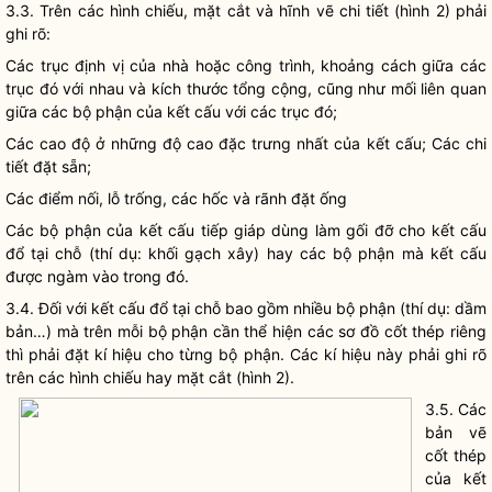
3.3. Trên các hình chiếu, mặt cắt và hĩnh vẽ chi tiết (hình 2) phải
ghi rõ:
Các trục định vị của nhà hoặc công trình, khoảng cách giữa các
trục đó với nhau và kích thước tổng cộng, cũng như mối liên quan
giữa các bộ phận của kết cấu với các trục đó;
Các cao độ ở những độ cao đặc trưng nhất của kết cấu; Các chi
tiết đặt sẵn;
Các điểm nối, lỗ trống, các hốc và rãnh đặt ống
Các bộ phận của kết cấu tiếp giáp dùng làm gối đỡ cho kết cấu
đổ tại chỗ (thí dụ: khối gạch xây) hay các bộ phận mà kết cấu
được ngàm vào trong đó.
3.4. Đối với kết cấu đổ tại chỗ bao gồm nhiều bộ phận (thí dụ: dầm
bản…) mà trên mỗi bộ phận cần thể hiện các sơ đồ cốt thép riêng
thì phải đặt kí hiệu cho từng bộ phận. Các kí hiệu này phải ghi rõ
trên các hình chiếu hay mặt cắt (hình 2).
3.5. Các
bản vẽ
cốt thép
của kết