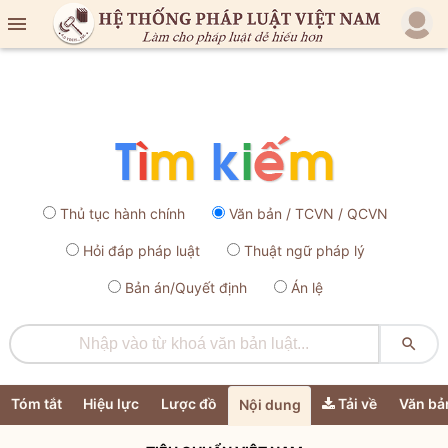

Thủ tục hành chính
Văn bản / TCVN / QCVN
Hỏi đáp pháp luật
Thuật ngữ pháp lý
Bản án/Quyết định
Án lệ

Tóm tắt
Hiệu lực
Lược đồ
Tải về
Văn bả
Nội dung