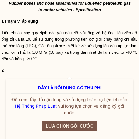
Rubber hoses and hose assemblies for liquefied petroleum gas
in motor vehicles
-
Specification
1 Phạm vi áp dụng
Tiêu chuẩn này quy định các yêu cầu đối với ống và h
ệ
ống, lên đến cỡ
ống tối đa là 19, để sử dụng trong phương tiện cơ giới chạy bằng khí dầu
mỏ hóa l
ỏ
ng (LPG), Các ống được thiết kế để sử dụng lên đến áp lực làm
việc lớn nhất là 3,0 MPa (30 bar) và trong dải nhiệt độ làm việc từ -40 °C
đến và bằng +80 °C
2
ĐÂY LÀ NỘI DUNG CÓ THU PHÍ
Để xem đầy đủ nội dung và sử dụng toàn bộ tiện ích của
Hệ Thống Pháp Luật
vui lòng lựa chọn và đăng ký gói
cước.
LỰA CHỌN GÓI CƯỚC