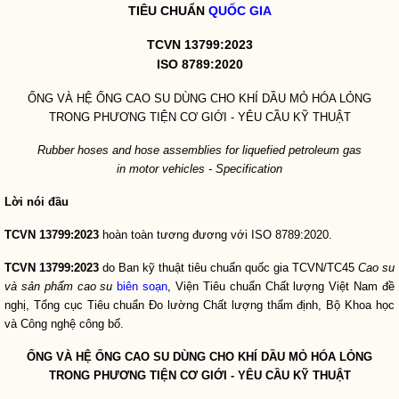
TIÊU CHUẨN
QUỐC GIA
TCVN 13799:2023
ISO 8789:2020
ỐNG VÀ HỆ ỐNG CAO SU DÙNG CHO KHÍ DẦU MỎ HÓA LỎNG
TRONG PHƯƠNG TIỆN CƠ GIỚI - YÊU CẦU KỸ THUẬT
Rubber hoses and hose assemblies for liquefied petroleum gas
in motor vehicles
-
Specification
Lời nói đầu
TCVN 13799:2023
hoàn toàn tương đương với ISO 8789:2020.
TCVN 13799:2023
do Ban kỹ thuật tiêu chuẩn
quốc gia
TCVN/TC45
Cao su
và sản phẩm cao su
biên soạn
, Viện Tiêu chuẩn Chất lượng Việt Nam đề
nghị, Tổng cục Tiêu chu
ẩ
n Đo lường Chất lượng thẩm định, Bộ Khoa học
và Công nghệ công bố.
ỐNG VÀ HỆ ỐNG CAO SU DÙNG CHO KHÍ DẦU MỎ
HÓA
LỎNG
TRONG PHƯƠNG TIỆN CƠ GIỚI - YÊU C
Ầ
U KỸ THUẬT