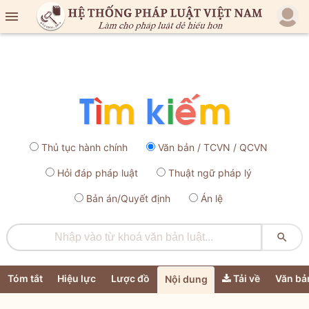

Thủ tục hành chính
Văn bản / TCVN / QCVN
Hỏi đáp pháp luật
Thuật ngữ pháp lý
Bản án/Quyết định
Án lệ

Tóm tắt
Hiệu lực
Lược đồ
Tải về
Văn bả
Nội dung