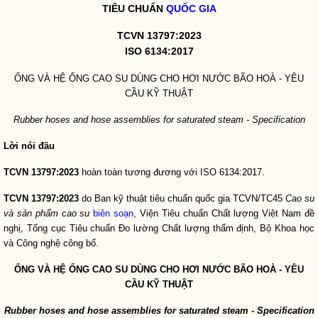
TIÊU CHUẨN
QUỐC GIA
TCVN 13797:2023
ISO 6134:2017
ỐNG VÀ HỆ ỐNG CAO SU DÙNG CHO HƠI NƯỚC BÃO HOÀ - YÊU
CẦU KỸ THUẬT
Rubber hoses and hose assemblies for saturated steam - Specification
Lời nói đầu
TCVN 13797:2023
hoàn toàn tương đương với ISO 6134:2017.
TCVN 13797:2023
do Ban kỹ thuật tiêu chuẩn
quốc gia
TCVN/TC45
Cao su
và sản phẩm cao su
biên soạn
, Viện Tiêu chuẩn Chất lượng Việt Nam đề
nghị, Tổng cục Tiêu chuẩn Đo lường Chất lượng thẩm định, Bộ Khoa học
và Công nghệ công bố.
ỐNG VÀ HỆ ỐNG CAO SU
DÙNG CHO HƠI NƯỚC BÃO HOÀ -
YÊU
CẦU KỸ THUẬT
Rubber hoses and hose assemblies for saturated steam - Specification