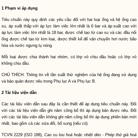
1 Phạm vi áp dụng
Tiêu chuẩn này quy định các yêu cầu đối với hai loại ống và hệ ống cao
su, áp suất thấp với áp lực làm việc lớn nhất là 6 bar và áp suất cao với
áp lực làm việc lớn nhất là 18 bar, được chế tạo từ cao su và các đầu nối
ống được chế tạo từ kim loại, được thiết kế để vận chuyển hơi nước bão
hòa và nước ngưng tụ nóng.
Mỗi loại được chia thành hai nhóm, có lớp vỏ chịu dầu hoặc có lớp vỏ
không chịu dầu.
CHÚ THÍCH: Thông tin về tần suất thử nghi
ệ
m của hệ ống đang sử dụng
và bảo quản được nêu trong Phụ lục A và Phụ lục B.
2 Tài liệu viện dẫn
Các tài liệu viện dẫn sau đây là cần thiết để áp dụng tiêu chuẩn này. Đối
với các tài liệu viện dẫn ghi năm công bố thì áp dụng bản được nêu. Đối
với các tài liệu viện dẫn không ghi n
ă
m công bố thì áp dụng phiên b
ả
n mới
nhất, bao gồm cả các sửa đổi, bổ sung (nếu có).
TCVN 2229 (ISO 188),
Cao su lưu hoá hoặc nhiệt dẻo - Phép thử già hoá