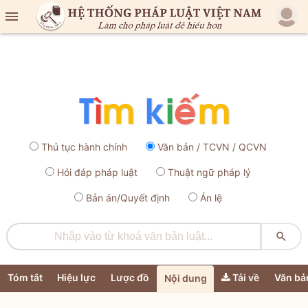

Thủ tục hành chính
Văn bản / TCVN / QCVN
Hỏi đáp pháp luật
Thuật ngữ pháp lý
Bản án/Quyết định
Án lệ

Tóm tắt
Hiệu lực
Lược đồ
Tải về
Văn bả
Nội dung