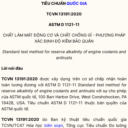
TIÊU CHUẨN
QUỐC GIA
TCVN 13191:2020
ASTM D 1121-11
CHẤT LÀM MÁT ĐỘNG CƠ VÀ CHẤT CHỐNG GỈ - PHƯƠNG PHÁP
XÁC ĐỊNH ĐỘ KIỀM BẢO QUẢN
Standard test method for reserve alkalinity of engine coolants and
antirusts
Lời nói đầu
TCVN 13191:2020
được xây dựng trên cơ sở chấp nhận hoàn
toàn tương đương với ASTM D 1121-11
Standard test method for
reserve alkalinity of engine coolants and antirusts
với sự cho phép
của ASTM quốc tế, 100 Barr Harbor Drive, West Conshohocken, PA
19428, USA. Tiêu chuẩn ASTM D 1121-11 thuộc bản quyền của
ASTM quốc tế.
TCVN 13191:2020
do Ban kỹ thuật tiêu chuẩn
quốc gia
TCVN/TC47
Hóa học
biên soạn
, Tổng cục Tiêu chuẩn Đo lường