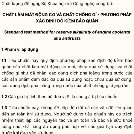
Chất lượng đề nghị, Bộ Khoa học và Công nghệ công bố.
CHẤT LÀM MÁT ĐỘNG CƠ VÀ CHẤT CHỐNG GỈ - PHƯƠNG PHÁP
XÁC ĐỊNH ĐỘ KIỀM BẢO QUẢN
Standard test method for reserve alkalinity of engine coolants
and antirusts
1 Phạm vi áp dụng
1.1
Tiêu chuẩn này quy định phương pháp xác định độ kiềm bảo
quản của chất làm mát động cơ mới, chưa qua sử dụng; và chất
chống gỉ như đã nhận; các dung dịch pha loãng trong nước của
các sản phẩm đậm đặc đã qua sử dụng hoặc chưa qua sử dụng;
các dung dịch pha loãng trong nước của chất chống gỉ dạng rắn.
1.2
Các giá trị tính theo hệ đơn vị SI là các giá trị tiêu chuẩn.
1.3
Tiêu chuẩn này không đề cập đến tất cả các vấn đề liên quan
đến an toàn khi sử dụng. Người sử dụng tiêu chuẩn này có trách
nhiệm thiết lập các nguyên tắc về an toàn và bảo vệ sức khoẻ
cũng như khả năng áp dụng phù hợp với các giới hạn quy định
trước khi đưa vào sử dụng.