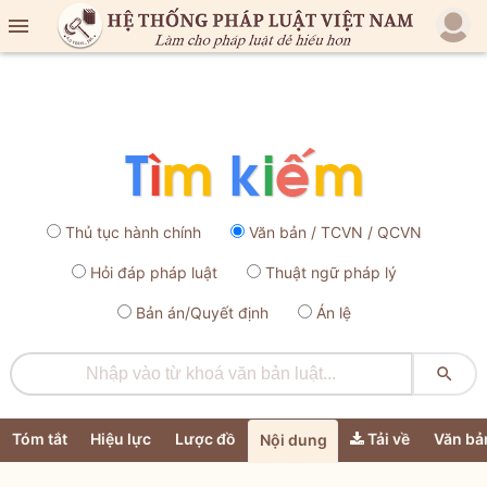

Thủ tục hành chính
Văn bản / TCVN / QCVN
Hỏi đáp pháp luật
Thuật ngữ pháp lý
Bản án/Quyết định
Án lệ

Tóm tắt
Hiệu lực
Lược đồ
Tải về
Văn bả
Nội dung