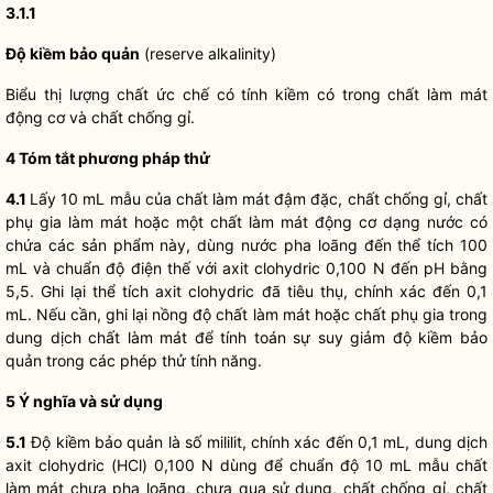
3.1.1
Độ kiềm bảo quản
(reserve alkalinity)
Biểu thị lượng chất ức chế có tính kiềm có trong chất làm mát
động cơ và chất chống gỉ.
4 Tóm tắt phương pháp thử
4.1
Lấy 10 mL mẫu của chất làm mát đậm đặc, chất chống gỉ, chất
phụ gia làm mát hoặc một chất làm mát động cơ dạng nước có
chứa các sản phẩm này, dùng nước pha loãng đến thể tích 100
mL và chuẩn độ điện thế với axit clohydric 0,100 N đến pH bằng
5,5. Ghi lại thể tích axit clohydric đã tiêu thụ, chính xác đến 0,1
mL. Nếu cần, ghi lại nồng độ chất làm mát hoặc chất phụ gia trong
dung dịch chất làm mát để tính toán sự suy giảm độ kiềm bảo
quản trong các phép thử tính năng.
5 Ý nghĩa và sử dụng
5.1
Độ kiềm bảo quản là số mililit, chính xác đến 0,1 mL, dung dịch
axit clohydric (HCl) 0,100 N dùng để chuẩn độ 10 mL mẫu chất
làm mát chưa pha loãng, chưa qua sử dụng, chất chống gỉ, chất