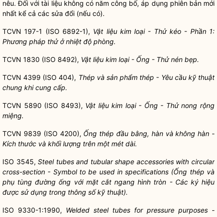
nêu. Đối với tài liệu không có năm công bố, áp dụng phiên bản mới
nhất kể cả các sửa đổi (nếu có).
TCVN 197-1 (ISO 6892-1),
Vật liệu kim loại - Thử kéo - Phần 1:
Phương pháp thử ở nhiệt độ phòng.
TCVN 1830 (ISO 8492),
Vật liệu kim loại -
Ố
ng - Thử nén bẹp.
TCVN 4399 (ISO 404),
Thép và sản phẩm thép - Yêu cầu kỹ thuật
chung khi cung cấp.
TCVN 5890 (ISO 8493),
Vật liệu kim loại - Ống - Thử nong rộng
miệng.
TCVN 9839 (ISO 4200),
Ố
ng thép đầu bằng, hàn và không hàn -
Kích thước và khối lượng trên một mét dài.
ISO 3545,
Steel tubes and tubular shape accessor
i
es with circular
cross-section - Symbol to be used in speci
f
ications (
Ố
ng thép và
phụ tùng đường ống với mặt cắt ngang hình tròn - Các ký hiệu
được sử dụng trong thông số kỹ thuật).
ISO 9330-1:1990,
Welded steel tubes for pressure purposes -