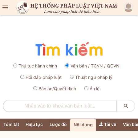

Thủ tục hành chính
Văn bản / TCVN / QCVN
Hỏi đáp pháp luật
Thuật ngữ pháp lý
Bản án/Quyết định
Án lệ

Tóm tắt
Hiệu lực
Lược đồ
Tải về
Văn bả
Nội dung