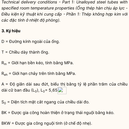
Technical delivery conditions - Part 1: Unalloyed steel tubes with
speci
f
ied room temperature properties (
Ố
ng thép hàn chịu áp lực -
Điều kiện kỹ thuật khi cung cấp - Ph
ầ
n 1: Thép không hợp kim với
các đặc tính ở nhiệt độ phòng).
3. Ký hiệu
D = Đường kính ngoài của ống.
T = Chiều dày thành ống.
R
= Giới hạn bền kéo, tính bằng MPa.
m
R
= Giới hạn chảy trên tính bằng MPa.
e
h
A = Độ giãn dài sau đứt, biểu thị bằng tỷ lệ phần trăm của chiều
dài cữ ban đầu (L
), L
= 5,65
0
0
S
= Diện tích mặt cắt ngang của chiều dài đo.
0
BK = Được gia công hoàn thiện ở trạng thái nguội bằng kéo.
BKW = Được gia công nguội tinh (ở chế độ nhẹ).