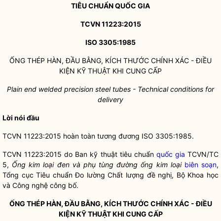
TIÊU CHUẨN
QUỐC GIA
TCVN 11223:2015
ISO 3305:1985
ỐNG THÉP HÀN, ĐẦU BẰNG, KÍCH THƯỚC CHÍNH XÁC - ĐIỀU
KIỆN KỸ THUẬT KHI CUNG CẤP
Plain end welded precision steel tubes - Technical conditions for
delivery
Lời nói đầu
TCVN 11223:2015 hoàn toàn tương đương ISO 3305:1985.
TCVN 11223:2015 do Ban kỹ thuật tiêu chuẩn
quốc gia
TCVN/TC
5,
Ố
ng kim loại đen và phụ tùng đường ống kim loại
biên soạn
,
Tổng cục Tiêu chuẩn Đo lường Chất lượng đề nghị, Bộ Khoa học
và Công nghệ công bố.
ỐNG THÉP HÀN, ĐẦU BẰNG, KÍCH THƯỚC CHÍNH XÁC - ĐIỀU
KIỆN KỸ THUẬT KHI CUNG CẤP