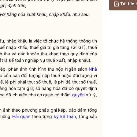
Tải fil
hị định trên,
với hàng hóa xuất khẩu, nhập khẩu, như sau:
u, nhập khẩu là việc tổ chức hệ thống thông tin
uế nhập khẩu, thuế giá trị gia tăng (GTGT), thuế
ịch thu và các khoản thu khác theo quy định của
ắt là
kế toán
nghiệp vụ thuế xuất, nhập khẩu).
hép, phản ánh tình hình thu nộp Ngân sách
Nhà
c của các đối tượng nộp thuế hoặc đối tượng vi
lệ phí phải thu; số thuế, lệ phí đã thu; số thuế,
hàng hóa tạm giữ; số hàng hóa đã có quyết định
 hóa đã chuyển cho cơ quan có thẩm
quyền
xử lý,
ản ánh theo phương pháp ghi kép, bảo đảm tổng
 thống
Hải quan
theo từng
kỳ kế toán
, từng sắc