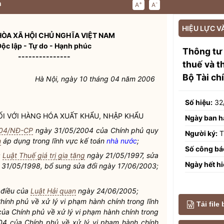
n
+
-
A
A
HIỆU LỰC V
ÒA XÃ HỘI CHỦ NGHĨA VIỆT NAM
Độc lập - Tự do - Hạnh phúc
Thông tư
---------------
thuế và t
Bộ Tài ch
Hà Nội, ngày 10 tháng 04 năm 2006
Số hiệu:
32
ỐI VỚI HÀNG HÓA XUẤT KHẨU, NHẬP KHẨU
Ngày ban h
004/NĐ-CP
ngày 31/05/2004 của Chính phủ quy
Người ký:
T
n
áp dụng trong lĩnh vực
kế toán
nhà nước
;
Số công bá
;
Luật Thuế giá trị gia tăng
ngày 21/05/1997, sửa
Ngày hết hi
y 31/05/1998, bổ sung sửa đổi ngày 17/06/2003;
 điều của
Luật Hải quan
ngày 24/06/2005;
nh phủ về xử lý vi phạm hành chính trong lĩnh
Tải file
a Chính phủ về xử lý vi phạm hành chính trong
4 của Chính phủ về xử lý vi phạm hành chính