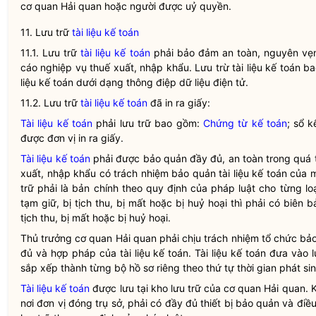
cơ quan
Hải quan
hoặc người được uỷ
quyền
.
11. Lưu trữ
tài liệu kế toán
11.1. Lưu trữ
tài liệu kế toán
phải bảo đảm an toàn, nguyên vẹn
cáo nghiệp vụ thuế xuất, nhập khẩu. Lưu trừ
tài liệu kế toán
ba
liệu kế toán
dưới dạng thông điệp dữ liệu điện tử.
11.2. Lưu trữ
tài liệu kế toán
đã in ra giấy:
Tài liệu kế toán
phải lưu trữ bao gồm:
Chứng từ kế toán
; sổ k
được đơn vị in ra giấy.
Tài liệu kế toán
phải được bảo quản đầy đủ, an toàn trong quá t
xuất, nhập khẩu có trách nhiệm bảo quản
tài liệu kế toán
của m
trữ phải là bản chính theo quy định của pháp
luật
cho từng lo
tạm giữ, bị tịch thu, bị mất hoặc bị huỷ hoại thì phải có biên 
tịch thu, bị mất hoặc bị huỷ hoại.
Thủ trưởng cơ quan
Hải quan
phải chịu trách nhiệm tổ chức bảo
đủ và
hợp pháp
của
tài liệu kế toán
.
Tài liệu kế toán
đưa vào lư
sắp xếp thành từng bộ hồ sơ riêng theo thứ tự thời gian phát si
Tài liệu kế toán
được lưu tại kho lưu trữ của cơ quan
Hải quan
. 
nơi đơn vị đóng trụ sở, phải có đầy đủ thiết bị bảo quản và đi