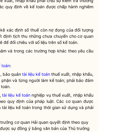
ế xuất, nhập khẩu phải chịu sự kiểm tra thường
c quy định về
kế toán
được
chấp hành
nghiêm
ao kê xác định số thuế còn nợ đọng của đối tượng
ết định tịch thu những chưa chuyển cho cơ quan
ê để đối chiêu với số liệu trên sổ
kế toán
.
 năm và trong các trường hợp khác theo yêu cầu
ế toán
:
g, bảo quản
tài liệu kế toán
thuế xuất, nhập khẩu,
 phận và từng người làm kế toán; phải bảo đảm
ế toán
.
n,
tài liệu kế toán
nghiệp vụ thuế xuất, nhập khẩu
heo quy định của pháp
luật
. Các cơ quan được
n
tài liệu kế toán
trong thời gian sử dụng và phải
ủ trưởng cơ quan
Hải quan
quyết định theo quy
 được sự đồng ý bằng văn bản của Thủ trưởng