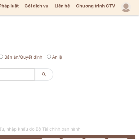
Pháp luật
Gói dịch vụ
Liên hệ
Chương trình CTV
Bản án/Quyết định
Án lệ

ẩu, nhập khẩu do Bộ Tài chính ban hành