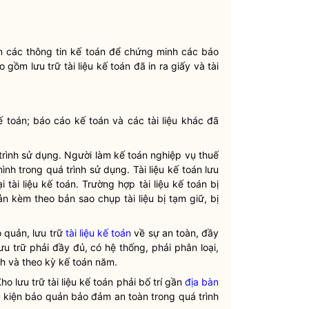
 các thông tin kế toán để chứng minh các báo
o gồm lưu trữ
tài liệu kế toán
đã in ra giấy và
tài
ế toán; báo cáo kế toán và các tài liệu khác đã
rình sử dụng. Người làm kế toán nghiệp vụ thuế
ình trong quá trình sử dụng.
Tài liệu kế toán
lưu
ại
tài liệu kế toán
. Trường hợp
tài liệu kế toán
bị
bản kèm theo bản sao chụp tài liệu bị tạm giữ, bị
 quản, lưu trữ
tài liệu kế toán
về sự an toàn, đầy
u trữ phải đầy đủ, có hệ thống, phải phân loại,
nh và theo
kỳ kế toán
năm.
Kho lưu trữ
tài liệu kế toán
phải bố trí gần
địa bàn
ều kiện bảo quản bảo đảm an toàn trong quá trình