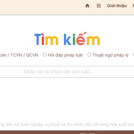


Giới thiệu
bản / TCVN / QCVN
Hỏi đáp pháp luật
Thuật ngữ pháp lý
 dẫn kế toán nghiệp vụ thuế và thu khác đối với hàng hóa xuất kh