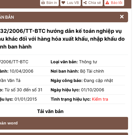
Bản in
Lưu VB
Chia sẻ
Báo lỗi

ĂN BẢN
 32/2006/TT-BTC hướng dẫn kế toán nghiệp vụ
hu khác đối với hàng hóa xuất khẩu, nhập khẩu do
ính ban hành
/2006/TT-BTC
Loại văn bản:
Thông tư
ành:
10/04/2006
Nơi ban hành:
Bộ Tài chính
rần Văn Tá
Ngày công báo:
Đang cập nhật
o:
Từ số 30 đến số 31
Ngày hiệu lực:
01/10/2006
ệu lực:
01/01/2015
Tình trạng hiệu lực:
Kiểm tra
Tải văn bản
 bản word