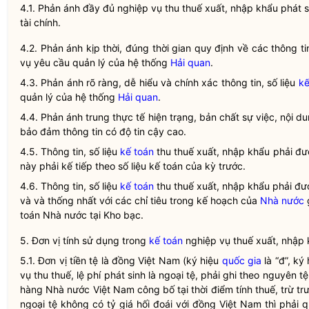
4.1. Phản ánh đầy đủ nghiệp vụ thu thuế xuất, nhập khẩu phát 
tài chính.
4.2. Phản ánh kịp thời, đúng thời gian quy định về các thông tin
vụ yêu cầu quản lý của hệ thống
Hải quan
.
4.3. Phản ánh rõ ràng, dễ hiểu và chính xác thông tin, số liệu
kế
quản lý của hệ thống
Hải quan
.
4.4. Phản ánh trung thực tế hiện trạng, bản chất sự việc, nội d
bảo đảm thông tin có độ tin cậy cao.
4.5. Thông tin, số liệu
kế toán
thu thuế xuất, nhập khẩu phải đượ
này phải kế tiếp theo số liệu
kế toán
của kỳ trước.
4.6. Thông tin, số liệu
kế toán
thu thuế xuất, nhập khẩu phải đượ
và và thống nhất với các chỉ tiêu trong kế hoạch của
Nhà nước
g
toán
Nhà nước
tại Kho bạc.
5. Đơn vị tính sử dụng trong
kế toán
nghiệp vụ thuế xuất, nhập 
5.1. Đơn vị tiền tệ là đồng Việt Nam (ký hiệu
quốc gia
là “đ”, ký
vụ thu thuế, lệ phí phát sinh là ngoại tệ, phải ghi theo nguyên
hàng Nhà nước Việt Nam công bố tại thời điểm tính thuế, trừ t
ngoại tệ không có tỷ giá hối đoái với đồng Việt Nam thì phải q