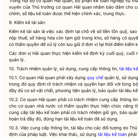
Trong nội bộ cơ quan
Hải quan
, bộ phận
kế toán
nghiệp vụ thu
xuyên của Thủ trưởng cơ quan
Hải quan
nhằm bảo đảm cho cá
chỉnh, số liệu
kế toán
được thể hiện chính xác, trung thực.
9. Kiểm kê tài sản:
Kiểm kê tài sản là việc xác định tại chỗ về số tiền tồn quỹ, s
nộp thuế, số hàng hóa còn tạm giữ trong kho, số hàng có quy
có thẩm
quyền
để xử lý còn lưu giữ ở đơn vị tại thời điểm kiểm k
Các đơn vị
Hải quan
thực hiện kiểm kê định kỳ cuối quý, cuối
quản lý.
10. Trách nhiệm quản lý, sử dụng, cung cấp thông tin,
tài liệu k
10.1. Cơ quan
Hải quan
phải xây dựng
quy chế
quản lý, sử dụn
trong đó quy định rõ trách nhiệm và
quyền
hạn đối với từng bộ
đầy đủ cơ sở vật chất, phương tiện quản lý, bảo quản
tài liệu k
10.2. Cơ quan
Hải quan
phải có trách nhiệm cung cấp thông ti
cho cơ quan nhà nước có thẩm
quyền
thực hiện chức năng t
cung cấp
tài liệu kế toán
phải có trách nhiệm giữ gìn, bảo quả
hoàn trả đầy đủ, đúng hạn
tài liệu kế toán
đã sử dụng.
10.3. Việc cung cấp thông tin, tài liệu cho các đối tượng do Th
định của pháp
luật
. Việc khai thác, sử dụng
tài liệu kế toán
phải