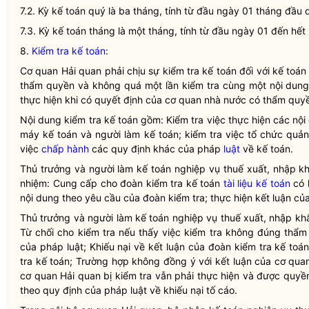
7.2.
Kỳ kế toán
quý là ba tháng, tính từ đầu ngày 01 tháng đầu 
7.3.
Kỳ kế toán
tháng là một tháng, tính từ đầu ngày 01 đến hết
8.
Kiểm tra kế toán
:
Cơ quan
Hải quan
phải chịu sự
kiểm tra kế toán
đối với kế toán
thẩm
quyền
và không quá một lần kiểm tra cùng một nội dun
thực hiện khi có quyết định của cơ quan nhà nước có thẩm
quy
Nội dung
kiểm tra kế toán
gồm: Kiểm tra việc thực hiện các nội
máy kế toán và người làm kế toán; kiểm tra việc tổ chức quản
việc
chấp hành
các quy định khác của pháp
luật
về kế toán.
Thủ trưởng và người làm kế toán nghiệp vụ thuế xuất, nhập k
nhiệm: Cung cấp cho đoàn
kiểm tra kế toán
tài liệu kế toán
có l
nội dung theo yêu cầu của đoàn kiểm tra; thực hiện kết luận c
Thủ trưởng và người làm kế toán nghiệp vụ thuế xuất, nhập k
Từ chối cho kiểm tra nếu thấy việc kiểm tra không đúng thẩ
của pháp
luật
; Khiếu nại về kết luận của đoàn
kiểm tra kế toá
tra kế toán
; Trường hợp không đồng ý với kết luận của cơ qu
cơ quan
Hải quan
bị kiểm tra vẫn phải thực hiện và được
quyề
theo quy định của pháp
luật
về khiếu nại tố cáo.