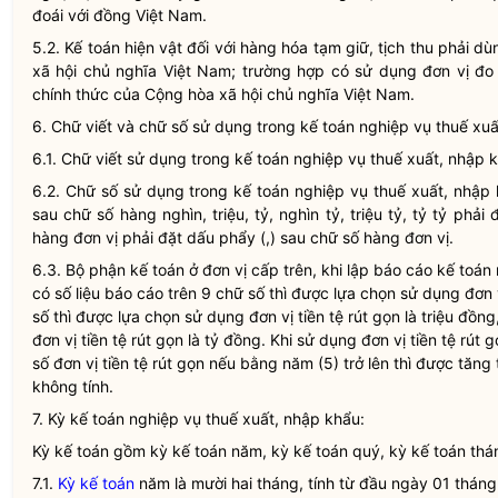
đoái với đồng Việt Nam.
5.2.
Kế toán
hiện vật đối với hàng hóa tạm giữ, tịch thu phải d
xã hội chủ nghĩa Việt Nam; trường hợp có sử dụng đơn vị đo 
chính thức của Cộng hòa xã hội chủ nghĩa Việt Nam.
6. Chữ viết và chữ số sử dụng trong
kế toán
nghiệp vụ thuế xuấ
6.1. Chữ viết sử dụng trong
kế toán
nghiệp vụ thuế xuất, nhập kh
6.2. Chữ số sử dụng trong
kế toán
nghiệp vụ thuế xuất, nhập kh
sau chữ số hàng nghìn, triệu, tỷ, nghìn tỷ, triệu tỷ, tỷ tỷ phả
hàng đơn vị phải đặt dấu phẩy (,) sau chữ số hàng đơn vị.
6.3. Bộ phận
kế toán
ở đơn vị cấp trên, khi lập báo cáo
kế toán
có số liệu báo cáo trên 9 chữ số thì được lựa chọn sử dụng đơn v
số thì được lựa chọn sử dụng đơn vị tiền tệ rút gọn là triệu đồn
đơn vị tiền tệ rút gọn là tỷ đồng. Khi sử dụng đơn vị tiền tệ rú
số đơn vị tiền tệ rút gọn nếu bằng năm (5) trở lên thì được tăng
không tính.
7.
Kỳ kế toán
nghiệp vụ thuế xuất, nhập khẩu:
Kỳ kế toán
gồm
kỳ kế toán
năm,
kỳ kế toán
quý,
kỳ kế toán
thán
7.1.
Kỳ kế toán
năm là mười hai tháng, tính từ đầu ngày 01 thán