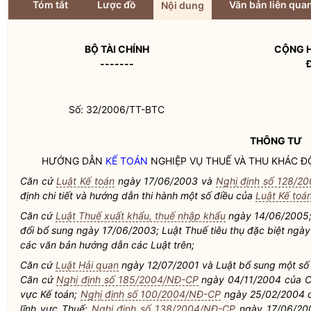
Tóm tắt
Lược đồ
Văn bản liên qua
Nội dung
BỘ TÀI CHÍNH
CỘNG H
-------
Số: 32/2006/TT-BTC
THÔNG TƯ
HƯỚNG DẪN
KẾ TOÁN
NGHIỆP VỤ THUẾ VÀ THU KHÁC Đ
Căn cứ
Luật Kế toán
ngày 17/06/2003 và
Nghị định số 128/2
định chi tiết và hướng dẫn thi hành một số điều của
Luật Kế toá
Căn cứ
Luật Thuế xuất khẩu, thuế nhập khẩu
ngày 14/06/2005
đổi bổ sung ngày 17/06/2003; Luật Thuế tiêu thụ đặc biệt ngà
các văn bản hướng dẫn các Luật trên;
Căn cứ
Luật Hải quan
ngày 12/07/2001 và Luật bổ sung một số
Căn cứ
Nghị định số 185/2004/NĐ-CP
ngày 04/11/2004 của Chí
vực
Kế toán
;
Nghị định số 100/2004/NĐ-CP
ngày 25/02/2004 củ
lĩnh vực Thuế;
Nghị định số 138/2004/NĐ-CP
ngày 17/06/200