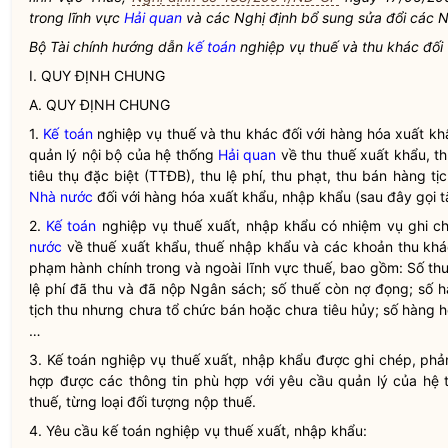
trong lĩnh vực
Hải quan
và các Nghị định bổ sung sửa đổi các Ng
Bộ Tài chính hướng dẫn
kế toán
nghiệp vụ thuế và thu khác đối 
I. QUY ĐỊNH CHUNG
A. QUY ĐỊNH CHUNG
1.
Kế toán
nghiệp vụ thuế và thu khác đối với hàng hóa xuất khẩ
quản lý nội bộ của hệ thống
Hải quan
về thu thuế xuất khẩu, th
tiêu thụ đặc biệt (TTĐB), thu lệ phí, thu phạt, thu bán hàng t
Nhà nước
đối với hàng hóa xuất khẩu, nhập khẩu (sau đây gọi t
2.
Kế toán
nghiệp vụ thuế xuất, nhập khẩu có nhiệm vụ ghi c
nước
về thuế xuất khẩu, thuế nhập khẩu và các khoản thu khá
phạm hành chính trong và ngoài lĩnh vực thuế, bao gồm: Số thuế, 
lệ phí đã thu và đã nộp Ngân sách; số thuế còn nợ đọng; số 
tịch thu nhưng chưa tổ chức bán hoặc chưa tiêu hủy; số hàng
…
3. Kế toán nghiệp vụ thuế xuất, nhập khẩu được ghi chép, ph
hợp được các thông tin phù hợp với yêu cầu quản lý của hệ
thuế, từng loại đối tượng nộp thuế.
4. Yêu cầu
kế toán
nghiệp vụ thuế xuất, nhập khẩu: