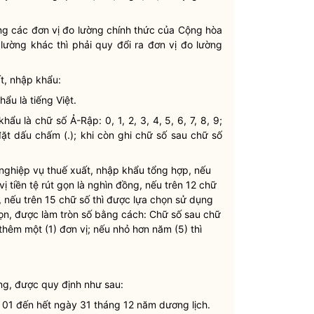
ùng các đơn vị đo lường chính thức của Cộng hòa
lường khác thì phải quy đổi ra đơn vị đo lường
t, nhập khẩu:
ẩu là tiếng Việt.
ẩu là chữ số Ả-Rập: 0, 1, 2, 3, 4, 5, 6, 7, 8, 9;
i đặt dấu chấm (.); khi còn ghi chữ số sau chữ số
nghiệp vụ thuế xuất, nhập khẩu tổng hợp, nếu
ị tiền tệ rút gọn là nghìn đồng, nếu trên 12 chữ
g, nếu trên 15 chữ số thì được lựa chọn sử dụng
t gọn, được làm tròn số bằng cách: Chữ số sau chữ
 thêm một (1) đơn vị; nếu nhỏ hơn năm (5) thì
g, được quy định như sau:
g 01 đến hết ngày 31 tháng 12 năm dương lịch.