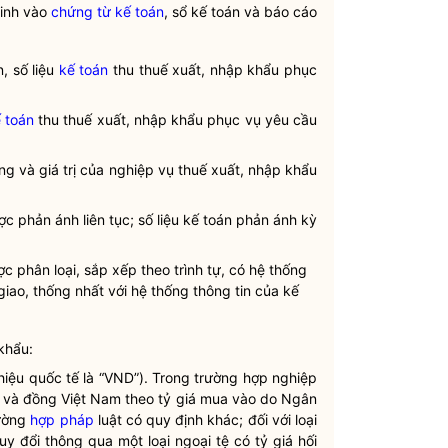
sinh vào
chứng từ kế toán
, sổ kế toán và báo cáo
, số liệu
kế toán
thu thuế xuất, nhập khẩu phục
 toán
thu thuế xuất, nhập khẩu phục vụ yêu cầu
ung và giá trị của nghiệp vụ thuế xuất, nhập khẩu
c phản ánh liên tục; số liệu
kế toán
phản ánh kỳ
c phân loại, sắp xếp theo trình tự, có hệ thống
iao, thống nhất với hệ thống thông tin của
kế
khẩu:
 hiệu quốc tế là “VND”). Trong trường hợp nghiệp
 tệ và đồng Việt Nam theo tỷ giá mua vào do Ngân
rường
hợp pháp
luật có quy định khác; đối với loại
uy đổi thông qua một loại ngoại tệ có tỷ giá hối