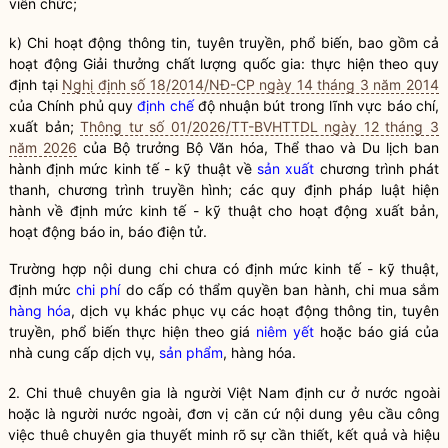
viên chức;
k) Chi hoạt động thông tin, tuyên truyền, phổ biến, bao gồm cả
hoạt động Giải thưởng chất lượng
quốc gia
: thực hiện theo quy
định tại
Nghị định số 18/2014/NĐ-CP ngày 14 tháng 3 năm 2014
của Chính phủ quy
định chế
độ nhuận bút trong lĩnh vực báo chí,
xuất bản;
Thông tư số 01/2026/TT-BVHTTDL ngày 12 tháng 3
năm 2026
của
Bộ trưởng
Bộ Văn hóa, Thể thao và Du lịch ban
hành định mức kinh tế - kỹ thuật về
sản xuất
chương trình phát
thanh, chương trình truyền hình; các quy định pháp
luật
hiện
hành về định mức kinh tế - kỹ thuật cho hoạt động xuất bản,
hoạt động báo in, báo điện tử.
Trường hợp nội dung chi chưa có định mức kinh tế - kỹ thuật,
định mức
chi phí
do cấp có thẩm
quyền
ban hành, chi mua sắm
hàng hóa
, dịch vụ khác phục vụ các hoạt động thông tin, tuyên
truyền, phổ biến thực hiện theo giá
niêm yết
hoặc báo giá của
nhà cung cấp dịch vụ,
sản phẩm
,
hàng hóa
.
2. Chi thuê chuyên gia là người Việt Nam định cư ở nước ngoài
hoặc là người nước ngoài, đơn vị căn cứ nội dung yêu cầu công
việc thuê chuyên gia thuyết minh rõ sự cần thiết, kết quả và hiệu