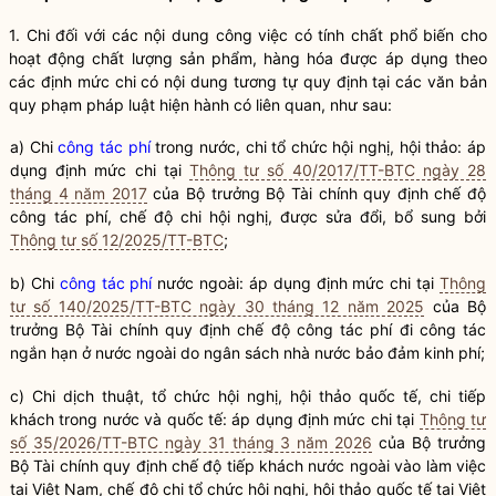
1. Chi đối với các nội dung công việc có tính chất phổ biến cho
hoạt động
chất lượng sản phẩm, hàng hóa
được áp dụng theo
các định mức chi có nội dung tương tự quy định tại các văn bản
quy phạm pháp
luật
hiện hành có liên quan, như sau:
a) Chi
công tác phí
trong nước, chi tổ chức hội nghị, hội thảo: áp
dụng định mức chi tại
Thông tư số 40/2017/TT-BTC ngày 28
tháng 4 năm 2017
của
Bộ trưởng
Bộ Tài chính quy định chế độ
công tác phí
, chế độ chi hội nghị, được sửa đổi, bổ sung bởi
Thông tư số 12/2025/TT-BTC
;
b) Chi
công tác phí
nước ngoài: áp dụng định mức chi tại
Thông
tư số 140/2025/TT-BTC ngày 30 tháng 12 năm 2025
của
Bộ
trưởng
Bộ Tài chính quy định chế độ
công tác phí
đi công tác
ngắn hạn ở nước ngoài do
ngân sách nhà nước
bảo đảm kinh phí;
c) Chi dịch thuật, tổ chức hội nghị, hội thảo quốc tế, chi tiếp
khách trong nước và quốc tế: áp dụng định mức chi tại
Thông tư
số 35/2026/TT-BTC ngày 31 tháng 3 năm 2026
của
Bộ trưởng
Bộ Tài chính quy định chế độ tiếp khách nước ngoài vào làm việc
tại Việt Nam, chế độ chi tổ chức hội nghị, hội thảo quốc tế tại Việt