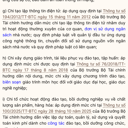
g) Chi tạo lập thông tin điện tử: áp dụng quy định tại
Thông tư số
194/2012/TT-BTC ngày 15 tháng 11 năm 2012
của
Bộ trưởng
Bộ
Tài chính hướng dẫn mức chi tạo lập thông tin điện tử nhằm duy
trì hoạt động thường xuyên của cơ quan,
đơn vị sử dụng ngân
sách
nhà nước; quy định pháp
luật
về quản lý đầu tư ứng dụng
công nghệ thông tin, chuyển đổi số sử dụng nguồn vốn
ngân
sách nhà nước
và quy định pháp
luật
có liên quan;
h) Chi xây dựng giáo trình, tài liệu phục vụ đào tạo, tập huấn: áp
dụng định mức chi được quy định tại
Thông tư số 76/2018/TT-
BTC ngày 17 tháng 8 năm 2018
của
Bộ trưởng
Bộ Tài chính
hướng dẫn nội dung, mức chi xây dựng chương trình đào tạo,
biên soạn
giáo trình môn học đối với giáo dục đại học, giáo dục
nghề nghiệp;
i) Chi tổ chức hoạt động đào tạo, bồi dưỡng nghiệp vụ về
chất
lượng sản phẩm, hàng hóa
: áp dụng định mức chi tại
Thông tư số
100/2025/TT-BTC ngày 28 tháng 10 năm 2025
của
Bộ trưởng
Bộ
Tài chính hướng dẫn việc lập dự toán, quản lý, sử dụng và quyết
toán kinh phí dành cho
công tác
đào tạo, bồi dưỡng công chức,