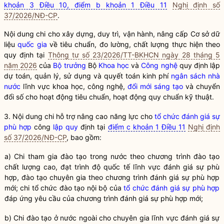
khoản 3 Điều 10, điểm b khoản 1 Điều 11
Nghị định số
37/2026/NĐ-CP
.
Nội dung chi cho xây dựng, duy trì, vận hành, nâng cấp Cơ sở dữ
liệu
quốc gia
về tiêu chuẩn, đo lường, chất lượng thực hiện theo
quy định tại
Thông tư số 23/2026/TT-BKHCN ngày 28 tháng 5
năm 2026
của
Bộ trưởng
Bộ
Khoa học
và
Công nghệ
quy định lập
dự toán, quản lý, sử dụng và quyết toán kinh phí
ngân sách nhà
nước
lĩnh vực
khoa học
,
công nghệ
,
đổi mới sáng tạo
và chuyển
đổi số cho hoạt động tiêu chuẩn, hoạt động quy chuẩn kỹ thuật.
3. Nội dung chi hỗ trợ nâng cao năng lực cho
tổ chức đánh giá sự
phù hợp
công
lập quy
định tại
điểm c khoản 1 Điều 11
Nghị định
số 37/2026/NĐ-CP
, bao gồm:
a) Chi tham gia đào tạo trong nước theo chương trình đào tạo
chất lượng cao, đạt trình độ quốc tế lĩnh vực đánh giá sự phù
hợp, đào tạo chuyên gia theo chương trình đánh giá sự phù hợp
mới; chi tổ chức đào tạo nội bộ của
tổ chức đánh giá sự phù hợp
đáp ứng yêu cầu của chương trình đánh giá sự phù hợp mới;
b) Chi đào tạo ở nước ngoài cho chuyên gia lĩnh vực đánh giá sự