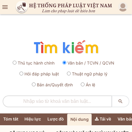

Thủ tục hành chính
Văn bản / TCVN / QCVN
Hỏi đáp pháp luật
Thuật ngữ pháp lý
Bản án/Quyết định
Án lệ

Tóm tắt
Hiệu lực
Lược đồ
Tải về
Văn bả
Nội dung