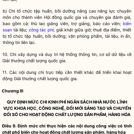
b) Chi tổ chức tập huấn, bồi dưỡng nâng cao năng lực chuyên
môn cho thành viên Hội đồng
quốc gia
và chuyên gia đánh giá,
bao gồm cả: thù lao giảng viên, trợ giảng, báo cáo viên;
biên
soạn
tài liệu;
công tác phí
; giải khát giữa giờ; thuê địa điểm, thiết
bị tổ chức tập huấn, bồi dưỡng; văn phòng phẩm, tài liệu, in ấn,
thông tin liên lạc.
10. Chi xây dựng và duy trì hệ thống thông tin, cơ sở dữ liệu về
Giải thưởng chất lượng
quốc gia
.
11. Các nội dung chi trực tiếp cần thiết khác để triển khai hoạt
động Giải thưởng chất lượng
quốc gia
.
Chương III
QUY ĐỊNH MỨC CHI KINH PHÍ
NGÂN SÁCH NHÀ NƯỚC
LĨNH
VỰC
KHOA HỌC
,
CÔNG NGHỆ
,
ĐỔI MỚI SÁNG TẠO
VÀ CHUYỂN
ĐỔI SỐ CHO HOẠT ĐỘNG
CHẤT LƯỢNG SẢN PHẨM, HÀNG HÓA
Điều 9. Định mức chi thực hiện các nội dung công việc có tính
chất phổ biến cho hoạt động
chất lượng sản phẩm, hàng hóa