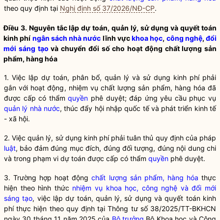
theo quy định tại
Nghị định số 37/2026/NĐ-CP
.
Điều 3. Nguyên tắc lập dự toán, quản lý, sử dụng và quyết toán
kinh phí
ngân sách nhà nước
lĩnh vực
khoa học
,
công nghệ
,
đổi
mới sáng tạo
và chuyển đổi số cho hoạt động
chất lượng sản
phẩm, hàng hóa
1. Việc lập dự toán, phân bổ, quản lý và sử dụng kinh phí phải
gắn với hoạt động, nhiệm vụ
chất lượng sản phẩm, hàng hóa
đã
được cấp có thẩm
quyền
phê duyệt; đáp ứng yêu cầu phục vụ
quản lý nhà nước
, thúc đẩy hội nhập quốc tế và phát triển kinh tế
- xã hội.
2. Việc quản lý, sử dụng kinh phí phải tuân thủ quy định của pháp
luật
, bảo đảm đúng mục đích, đúng đối tượng, đúng nội dung chi
và trong phạm vi dự toán được cấp có thẩm
quyền
phê duyệt.
3. Trường hợp hoạt động
chất lượng sản phẩm, hàng hóa
thực
hiện theo hình thức
nhiệm vụ khoa học, công nghệ và đổi mới
sáng tạo
, việc lập dự toán, quản lý, sử dụng và quyết toán kinh
phí thực hiện theo quy định tại Thông tư số 38/2025/TT-BKHCN
ngày 30 tháng 11 năm 2025 của
Bộ trưởng
Bộ Khoa học và Công