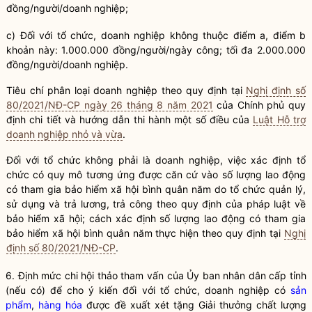
đồng/người/doanh nghiệp;
c) Đối với tổ chức, doanh nghiệp không thuộc điểm a, điểm b
khoản này: 1.000.000 đồng/người/ngày công; tối đa 2.000.000
đồng/người/doanh nghiệp.
Tiêu chí phân loại doanh nghiệp theo quy định tại
Nghị định số
80/2021/NĐ-CP ngày 26 tháng 8 năm 2021
của Chính phủ quy
định chi tiết và hướng dẫn thi hành một số điều của
Luật Hỗ trợ
doanh nghiệp nhỏ và vừa
.
Đối với tổ chức không phải là doanh nghiệp, việc xác định tổ
chức có quy mô tương ứng được căn cứ vào số lượng lao động
có tham gia bảo hiểm xã hội bình quân năm do tổ chức quản lý,
sử dụng và trả lương, trả công theo quy định của pháp
luật
về
bảo hiểm xã hội; cách xác định số lượng lao động có tham gia
bảo hiểm xã hội bình quân năm thực hiện theo quy định tại
Nghị
định số 80/2021/NĐ-CP
.
6. Định mức chi hội thảo tham vấn của Ủy ban nhân dân cấp tỉnh
(nếu có) để cho ý kiến đối với tổ chức, doanh nghiệp có
sản
phẩm
,
hàng hóa
được đề xuất xét tặng Giải thưởng chất lượng