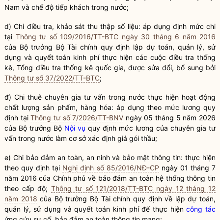
Nam và chế độ tiếp khách trong nước;
d) Chi điều tra, khảo sát thu thập số liệu: áp dụng định mức chi
tại
Thông tư số 109/2016/TT-BTC ngày 30 tháng 6 năm 2016
của
Bộ trưởng
Bộ Tài chính quy định lập dự toán, quản lý, sử
dụng và quyết toán kinh phí thực hiện các cuộc điều tra thống
kê, Tổng điều tra thống kê
quốc gia
, được sửa đổi, bổ sung bởi
Thông tư số 37/2022/TT-BTC
;
đ) Chi thuê chuyên gia tư vấn trong nước thực hiện hoạt động
chất lượng sản phẩm, hàng hóa
: áp dụng theo mức lương quy
định tại
Thông tư số 7/2026/TT-BNV
ngày 05 tháng 5 năm 2026
của
Bộ trưởng
Bộ
Nội vụ
quy định mức lương của chuyên gia tư
vấn trong nước làm cơ sở xác định giá gói thầu;
e) Chi bảo đảm an toàn, an ninh và bảo mật thông tin: thực hiện
theo quy định tại
Nghị định số 85/2016/NĐ-CP
ngày 01 tháng 7
năm 2016 của Chính phủ về bảo đảm an toàn hệ thống thông tin
theo cấp độ;
Thông tư số 121/2018/TT-BTC ngày 12 tháng 12
năm 2018
của
Bộ trưởng
Bộ Tài chính quy định về lập dự toán,
quản lý, sử dụng và quyết toán kinh phí để thực hiện
công tác
ứng cứu sự cố, bảo đảm an toàn thông tin mạng;