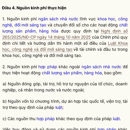
Điều 4. Nguồn kinh phí thực hiện
1. Nguồn kinh phí
ngân sách nhà nước
lĩnh vực
khoa học
,
công
nghệ
,
đổi mới sáng tạo
và chuyển đổi số cho các hoạt động
chất
lượng sản phẩm, hàng hóa
được quy định tại
Nghị định số
265/2025/NĐ-CP ngày 14 tháng 10 năm 2025
của Chính phủ quy
định chi tiết và hướng dẫn thi hành một số điều của
Luật Khoa
học, công nghệ và đổi mới sáng tạo
về tài chính và đầu tư trong
khoa học
,
công nghệ
và
đổi mới sáng tạo
.
2. Nguồn kinh phí
hợp pháp
khác ngoài
ngân sách nhà nước
để
thực hiện hoạt động
chất lượng sản phẩm, hàng hóa
, bao gồm:
a) Nguồn đóng góp, tài trợ, hỗ trợ tự nguyện của tổ chức, doanh
nghiệp, cá nhân trong nước và nước ngoài;
b) Nguồn vốn từ chương trình, dự án hợp tác quốc tế, viện trợ, tài
trợ theo quy định của pháp
luật
;
c) Các nguồn thu
hợp pháp
khác theo quy định của pháp
luật
.
Việc huy động và sử dụng các nguồn kinh phí
hợp pháp
khác