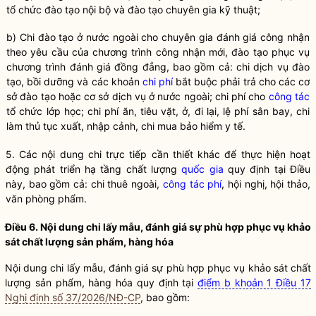
tổ chức đào tạo nội bộ và đào tạo chuyên gia kỹ thuật;
b) Chi đào tạo ở nước ngoài cho chuyên gia đánh giá công nhận
theo yêu cầu của chương trình công nhận mới, đào tạo phục vụ
chương trình đánh giá đồng đẳng, bao gồm cả: chi dịch vụ đào
tạo, bồi dưỡng và các khoản
chi phí
bắt buộc phải trả cho các cơ
sở đào tạo hoặc cơ sở dịch vụ ở nước ngoài;
chi phí
cho
công tác
tổ chức lớp học;
chi phí
ăn, tiêu vặt, ở, đi lại, lệ phí sân bay, chi
làm thủ tục xuất, nhập cảnh, chi mua bảo hiểm y tế.
5. Các nội dung chi trực tiếp cần thiết khác để thực hiện hoạt
động phát triển hạ tầng chất lượng
quốc gia
quy định tại Điều
này, bao gồm cả: chi thuê ngoài,
công tác phí
, hội nghị, hội thảo,
văn phòng phẩm.
Điều 6. Nội dung chi lấy mẫu, đánh giá sự phù hợp phục vụ khảo
sát
chất lượng sản phẩm, hàng hóa
Nội dung chi lấy mẫu, đánh giá sự phù hợp phục vụ khảo sát
chất
lượng sản phẩm, hàng hóa
quy định tại
điểm b khoản 1 Điều 17
Nghị định số 37/2026/NĐ-CP
, bao gồm: