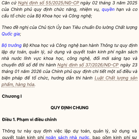
Căn cứ
Nghị định số 55/2025/NĐ-CP
ngày 02 tháng 3 năm 2025
của Chính phủ quy định chức năng, nhiệm vụ,
quyền
hạn và cơ
cấu tổ chức của Bộ Khoa học và
Công nghệ
;
Theo đề nghị của Chủ tịch Ủy ban Tiêu chuẩn Đo lường Chất lượng
Quốc gia
;
Bộ trưởng
Bộ
Khoa học
và
Công nghệ
ban hành Thông tư quy định
lập dự toán, quản lý, sử dụng và quyết toán kinh phí
ngân sách
nhà nước
lĩnh vực
khoa học
,
công nghệ
,
đổi mới sáng tạo
và
chuyển đổi số để thi hành
Nghị định số 37/2026/NĐ-CP
ngày 23
tháng 01 năm 2026 của Chính phủ quy định chi tiết
một số điều và
biện pháp để tổ chức, hướng dẫn thi hành
Luật Chất lượng sản
phẩm, hàng hóa
.
Chương I
QUY ĐỊNH CHUNG
Điều 1. Phạm vi điều chỉnh
Thông tư này quy định việc lập dự toán, quản lý, sử dụng và
quyết toán kinh phí
ngân sách nhà nước
, bao gồm kinh phí sự