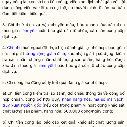
ngày công làm cơ sở tính tiền công; việc xác định phải gắn với nội
dung công việc và kết quả cụ thể, có thuyết minh rõ căn cứ, bảo
đảm tiết kiệm, hiệu quả.
3. Chi thuê dịch vụ vận chuyển mẫu, bảo quản mẫu: xác định
theo giá
niêm yết
hoặc báo giá của tổ chức, cá nhân cung cấp
dịch vụ.
4.
Chi phí
thuê ngoài để thực hiện đánh giá sự phù hợp, bao gồm
cả:
chi phí
thử nghiệm
,
giám định
, xác nhận giá trị sử dụng, kiểm
tra xác nhận, chứng nhận
chất lượng sản phẩm, hàng hóa
được
xác định theo giá
niêm yết
hoặc báo giá của tổ chức cung cấp
dịch vụ.
5. Chi công lao động xử lý kết quả đánh giá sự phù hợp:
a) Chi tiền công kiểm tra, so sánh, đối chiếu thông tin về công bố
hợp chuẩn, công bố hợp quy,
nhãn hàng hóa
,
mã số
mã vạch
,
truy xuất nguồn gốc
(nếu có) trong phạm vi hoạt động khảo sát
chất lượng sản phẩm, hàng hóa
: 500.000 đồng/ngày công;
b) Chi tiền công lập báo cáo kết quả khảo sát
chất lượng sản