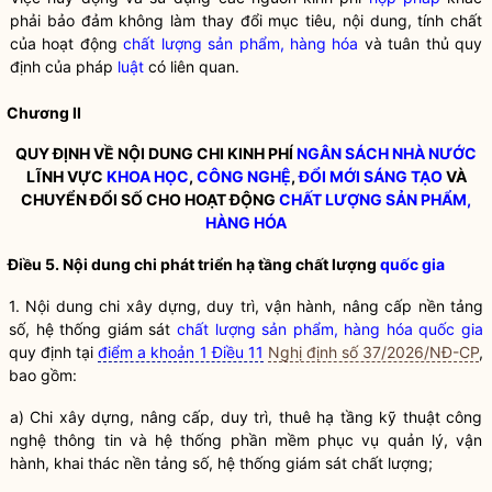
phải bảo đảm không làm thay đổi mục tiêu, nội dung, tính chất
của hoạt động
chất lượng sản phẩm, hàng hóa
và tuân thủ quy
định của pháp
luật
có liên quan.
Chương II
QUY ĐỊNH VỀ NỘI DUNG CHI KINH PHÍ
NGÂN SÁCH NHÀ NƯỚC
LĨNH VỰC
KHOA HỌC
,
CÔNG NGHỆ
,
ĐỔI MỚI SÁNG TẠO
VÀ
CHUYỂN ĐỔI SỐ CHO HOẠT ĐỘNG
CHẤT LƯỢNG SẢN PHẨM,
HÀNG HÓA
Điều 5. Nội dung chi phát triển hạ tầng chất lượng
quốc gia
1. Nội dung chi xây dựng, duy trì, vận hành, nâng cấp nền tảng
số, hệ thống giám sát
chất lượng sản phẩm, hàng hóa
quốc gia
quy định tại
điểm a khoản 1 Điều 11
Nghị định số 37/2026/NĐ-CP
,
bao gồm:
a) Chi xây dựng, nâng cấp, duy trì, thuê hạ tầng kỹ thuật công
nghệ thông tin và hệ thống phần mềm phục vụ quản lý, vận
hành, khai thác nền tảng số, hệ thống giám sát chất lượng;