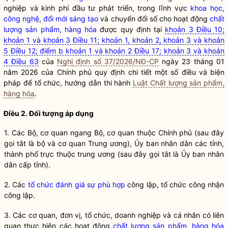
nghiệp và kinh phí đầu tư phát triển, trong lĩnh vực
khoa học
,
công nghệ
,
đổi mới sáng tạo
và chuyển đổi số cho hoạt động
chất
lượng sản phẩm, hàng hóa
được quy định tại
khoản 3 Điều 10;
khoản 1 và khoản 3 Điều 11; khoản 1, khoản 2, khoản 3 và khoản
5 Điều 12; điểm b khoản 1 và khoản 2 Điều 17; khoản 3 và khoản
4 Điều 63
của
Nghị định số 37/2026/NĐ-CP
ngày 23 tháng 01
năm 2026 của Chính phủ quy định chi tiết một số điều và biện
pháp để tổ chức, hướng dẫn thi hành
Luật Chất lượng sản phẩm,
hàng hóa
.
Điều 2. Đối tượng áp dụng
1. Các Bộ, cơ quan ngang Bộ, cơ quan thuộc Chính phủ (sau đây
gọi tắt là bộ và cơ quan Trung ương), Ủy ban nhân dân các tỉnh,
thành phố trực thuộc trung ương (sau đây gọi tắt là Ủy ban nhân
dân cấp tỉnh).
2. Các
tổ chức đánh giá sự phù hợp
công lập, tổ chức công nhận
công lập.
3. Các cơ quan, đơn vị, tổ chức, doanh nghiệp và cá nhân có liên
quan thực hiện các hoạt động
chất lượng sản phẩm, hàng hóa