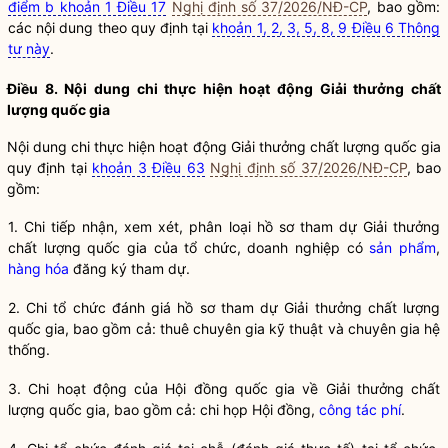
điểm b khoản 1 Điều 17
Nghị định số 37/2026/NĐ-CP
, bao gồm:
các nội dung theo quy định tại
khoản 1, 2, 3, 5, 8, 9 Điều 6 Thông
tư này
.
Điều 8. Nội dung chi thực hiện hoạt động Giải thưởng chất
lượng
quốc gia
Nội dung chi thực hiện hoạt động Giải thưởng chất lượng
quốc gia
quy định tại
khoản 3 Điều 63
Nghị định số 37/2026/NĐ-CP
, bao
gồm:
1. Chi tiếp nhận, xem xét, phân loại hồ sơ tham dự Giải thưởng
chất lượng
quốc gia
của tổ chức, doanh nghiệp có
sản phẩm
,
hàng hóa
đăng ký tham dự.
2. Chi tổ chức đánh giá hồ sơ tham dự Giải thưởng chất lượng
quốc gia
, bao gồm cả: thuê chuyên gia kỹ thuật và chuyên gia hệ
thống.
3. Chi hoạt động của Hội đồng
quốc gia
về Giải thưởng chất
lượng
quốc gia
, bao gồm cả: chi họp Hội đồng,
công tác phí
.