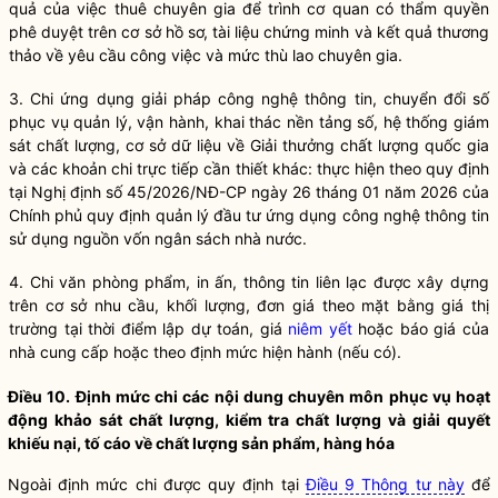
quả của việc thuê chuyên gia để trình cơ quan có thẩm
quyền
phê duyệt trên cơ sở hồ sơ, tài liệu chứng minh và kết quả thương
thảo về yêu cầu công việc và mức thù lao chuyên gia.
3. Chi ứng dụng giải pháp
công nghệ
thông tin, chuyển đổi số
phục vụ quản lý, vận hành, khai thác nền tảng số, hệ thống giám
sát chất lượng, cơ sở dữ liệu về Giải thưởng chất lượng
quốc gia
và các khoản chi trực tiếp cần thiết khác: thực hiện theo quy định
tại Nghị định số 45/2026/NĐ-CP ngày 26 tháng 01 năm 2026 của
Chính phủ quy định quản lý đầu tư ứng dụng
công nghệ
thông tin
sử dụng nguồn vốn
ngân sách nhà nước
.
4. Chi văn phòng phẩm, in ấn, thông tin liên lạc được xây dựng
trên cơ sở nhu cầu, khối lượng, đơn giá theo mặt bằng giá thị
trường tại thời điểm lập dự toán, giá
niêm yết
hoặc báo giá của
nhà cung cấp hoặc theo định mức hiện hành (nếu có).
Điều 10. Định mức chi các nội dung chuyên môn phục vụ hoạt
động khảo sát chất lượng, kiểm tra chất lượng và giải quyết
khiếu nại, tố cáo về
chất lượng sản phẩm, hàng hóa
Ngoài định mức chi được quy định tại
Điều 9 Thông tư này
để