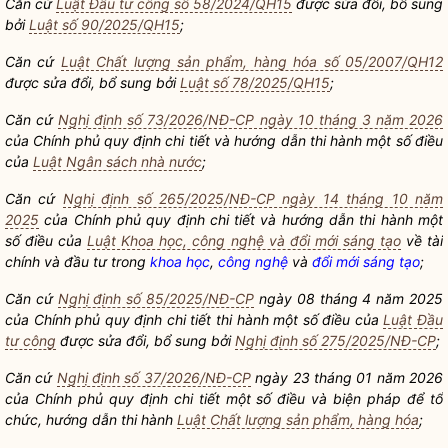
Căn cứ
Luật Đầu tư công số 58/2024/QH15
được sửa đổi, bổ sung
bởi
Luật số 90/2025/QH15
;
Căn cứ
Luật Chất lượng sản phẩm, hàng hóa số 05/2007/QH12
được sửa đổi, bổ sung bởi
Luật số 78/2025/QH15
;
Căn cứ
Nghị định số 73/2026/NĐ-CP ngày 10 tháng 3 năm 2026
của Chính phủ quy định chi tiết và hướng dẫn thi hành một số điều
của
Luật Ngân sách nhà nước
;
Căn cứ
Nghị định số 265/2025/NĐ-CP ngày 14 tháng 10 năm
2025
của Chính phủ quy định chi tiết và hướng dẫn thi hành một
số điều của
Luật Khoa học, công nghệ và đổi mới sáng tạo
về tài
chính và đầu tư trong
khoa học
,
công nghệ
và
đổi mới sáng tạo
;
Căn cứ
Nghị định số 85/2025/NĐ-CP
ngày 08 tháng 4 năm 2025
của Chính phủ quy định chi tiết thi hành một số điều của
Luật Đầu
tư công
được sửa đổi, bổ sung bởi
Nghị định số 275/2025/NĐ-CP
;
Căn cứ
Nghị định số 37/2026/NĐ-CP
ngày 23 tháng 01 năm 2026
của Chính phủ quy định chi tiết một số điều và biện pháp để tổ
chức, hướng dẫn thi hành
Luật Chất lượng sản phẩm, hàng hóa
;