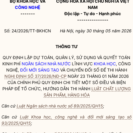
BỘ KHOA HỌC VÀ
CỘNG HÒA XÃ HỘI CHỦ NGHĨA VIỆT
CÔNG NGHỆ
NAM
-------
Độc lập - Tự do - Hạnh phúc
---------------
Số:
24
/2026/TT-BKHCN
Hà Nội, ngày
30
tháng
05
năm 2026
THÔNG TƯ
QUY ĐỊNH LẬP DỰ TOÁN, QUẢN LÝ, SỬ DỤNG VÀ QUYẾT TOÁN
KINH PHÍ
NGÂN SÁCH NHÀ NƯỚC
LĨNH VỰC
KHOA HỌC
,
CÔNG
NGHỆ
,
ĐỔI MỚI SÁNG TẠO
VÀ CHUYỂN ĐỔI SỐ ĐỂ THI HÀNH
NGHỊ ĐỊNH SỐ 37/2026/NĐ-CP
NGÀY 23 THÁNG 01 NĂM 2026
CỦA CHÍNH PHỦ QUY ĐỊNH CHI TIẾT MỘT SỐ ĐIỀU VÀ BIỆN
PHÁP ĐỂ TỔ CHỨC, HƯỚNG DẪN THI HÀNH
LUẬT CHẤT LƯỢNG
SẢN PHẨM, HÀNG HÓA
Căn cứ
Luật Ngân sách nhà nước số 89/2025/QH15
;
Căn cứ
Luật Khoa học, công nghệ và đổi mới sáng tạo số
93/2025/QH15
;