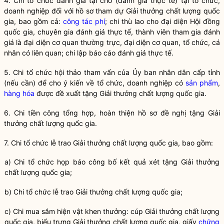
4. Chi tổ chức đánh giá tại chỗ (đánh giá thực tế) tại tổ chức,
doanh nghiệp đối với hồ sơ tham dự Giải thưởng chất lượng
quốc
gia
, bao gồm cả:
công tác phí
; chi thù lao cho đại diện Hội đồng
quốc gia
, chuyên gia đánh giá thực tế, thành viên tham gia đánh
giá là đại diện cơ quan thường trực, đại diện cơ quan, tổ chức, cá
nhân có liên quan; chi lập báo cáo đánh giá thực tế.
5. Chi tổ chức hội thảo tham vấn của Ủy ban nhân dân cấp tỉnh
(nếu cần) để cho ý kiến về tổ chức, doanh nghiệp có
sản phẩm
,
hàng hóa
được đề xuất tặng Giải thưởng chất lượng
quốc gia
.
6. Chi tiền công tổng hợp, hoàn thiện hồ sơ đề nghị tặng Giải
thưởng chất lượng
quốc gia
.
7. Chi tổ chức lễ trao Giải thưởng chất lượng
quốc gia
, bao gồm:
a) Chi tổ chức họp báo công bố kết quả xét tặng Giải thưởng
chất lượng
quốc gia
;
b) Chi tổ chức lễ trao Giải thưởng chất lượng
quốc gia
;
c) Chi mua sắm hiện vật khen thưởng: cúp Giải thưởng chất lượng
quốc gia
, biểu trưng Giải thưởng chất lượng
quốc gia
, giấy
chứng