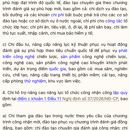
phù hợp đạt trình độ quốc tế, đào tạo chuyên gia theo chương
trình đánh giá sự phù hợp mới, bao gồm cả: chi dịch vụ đào tạo,
bồi dưỡng và các khoản
chi phí
bắt buộc phải trả cho các cơ sở
đào tạo hoặc cơ sở dịch vụ ở nước ngoài;
chi phí
cho
công tác
tổ
chức lớp học;
chi phí
ăn, tiêu vặt, ở, đi lại, lệ phí sân bay, chi làm
thủ tục xuất, nhập cảnh, chi mua bảo hiểm y tế;
c) Chi đầu tư, nâng cấp năng lực kỹ thuật phục vụ hoạt động
đánh giá sự phù hợp theo tiêu chuẩn quốc tế để phục vụ
phát
triển công nghệ
chiến lược,
sản phẩm
công nghệ chiến lược,
công nghệ cao,
sản phẩm
công nghệ cao khuyến khích phát
triển, dự án trọng điểm
quốc gia
, bao gồm cả: mua sắm, nghiên
cứu, chế tạo, nâng cấp trang thiết bị, phần mềm; cải tạo, nâng
cấp phòng
thử nghiệm
, khu vực làm việc.
4. Chi hỗ trợ nâng cao năng lực tổ chức công nhận công
lập quy
định tại
điểm c khoản 1 Điều 11
Nghị định số 37/2026/NĐ-CP
, bao
gồm:
a) Chi tham gia đào tạo trong nước theo yêu cầu của chương
trình công nhận mới, đào tạo phục vụ chương trình đánh giá đồng
đẳng, bao gồm: chi đào tạo chuyên gia đánh giá công nhận; chi