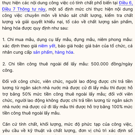
thực hiện các nội dung công việc có tính chất phổ biến tại
Điều 6,
Điều 7 Thông tư này
, một số định mức chi thực hiện nội dung
công việc chuyên môn về khảo sát chất lượng, kiểm tra chất
lượng và giải quyết khiếu nại, tố cáo về
chất lượng sản phẩm,
hàng hóa
được quy định như sau:
1. Chi mua mẫu, dụng cụ lấy mẫu, đựng mẫu, niêm phong mẫu:
xác định theo giá
niêm yết
, báo giá hoặc giá bán của tổ chức, cá
nhân cung cấp
sản phẩm
,
hàng hóa
.
2. Chi tiền công thuê ngoài để lấy mẫu: 500.000 đồng/ngày
công.
Đối với công chức, viên chức, người lao động được chi trả tiền
lương từ
ngân sách nhà nước
mà được cử đi lấy mẫu thì được hỗ
trợ bằng 50% mức tiền công thuê ngoài lấy mẫu; đối với viên
chức, người lao động không được chi trả tiền lương từ
ngân sách
nhà nước
mà được cử đi lấy mẫu thì được hỗ trợ bằng 100% mức
tiền công thuê ngoài lấy mẫu.
Căn cứ tính chất, khối lượng, mức độ phức tạp của công việc,
yêu cầu về kỹ thuật và chất lượng, đơn vị chủ trì xác định số