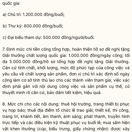
quốc gia
:
a) Chủ trì: 1.200.000 đồng/buổi;
b) Thư ký: 600.000 đồng/buổi;
c) Đại biểu tham dự: 500.000 đồng/người/buổi.
7. Định mức chi tiền công tổng hợp, hoàn thiện hồ sơ đề nghị tặng
Giải thưởng chất lượng
quốc gia
: 1.000.000 đồng/ngày công; tối
đa 5.000.000 đồng/hồ sơ tổng hợp đề nghị tặng Giải thưởng.
Căn cứ tính chất, khối lượng, mức độ phức tạp của công việc và
yêu cầu về chất lượng
sản phẩm
, đơn vị chủ trì xác định số ngày
công làm cơ sở tính thù lao cho các thành viên tham gia; việc xác
định phải gắn với nội dung công việc và
sản phẩm
cụ thể, có
thuyết minh rõ căn cứ, bảo đảm tiết kiệm, hiệu quả.
8. Mức chi cho các nội dung: thuê hội trường, trang thiết bị phục
vụ họp báo; thuê địa điểm tổ chức lễ trao giải; thiết kế, thi công,
trang trí, khánh tiết, âm thanh, ánh sáng; phát thanh, truyền hình
trực tiếp và các điều kiện kỹ thuật phục vụ buổi lễ; mua sắm hiện
vật khen thưởng (cúp, biểu trưng, giấy
chứng nhận
): được xây