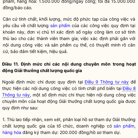
phẩm, hàng hóa
: 1.500.000 đồng/ngày công; tối đa 15.000.000
đồng/báo cáo.
Căn cứ tính chất, khối lượng, mức độ phức tạp của công việc và
yêu cầu về chất lượng
sản phẩm
của các công việc quy định tại
khoản này, đơn vị chủ trì xác định số ngày công làm cơ sở tính
thù lao cho các thành viên tham gia; việc xác định phải gắn với
nội dung công việc và
sản phẩm
cụ thể, có thuyết minh rõ căn
cứ, bảo đảm tiết kiệm, hiệu quả.
Điều 11. Định mức chi các nội dung chuyên môn trong hoạt
động Giải thưởng chất lượng
quốc gia
Ngoài định mức chi được quy định tại
Điều 9 Thông tư này
để
thực hiện các nội dung công việc có tính chất phổ biến tại
Điều 8
Thông tư này
, một số định mức chi thực hiện nội dung công việc
chuyên môn của hoạt động Giải thưởng chất lượng
quốc gia
được
quy định như sau:
1. Thù lao tiếp nhận, xem xét, phân loại hồ sơ tham dự Giải thưởng
chất lượng
quốc gia
của tổ chức, doanh nghiệp có
sản phẩm
,
hàng hóa
đăng ký tham dự: 200.000 đồng/hồ sơ tham dự.