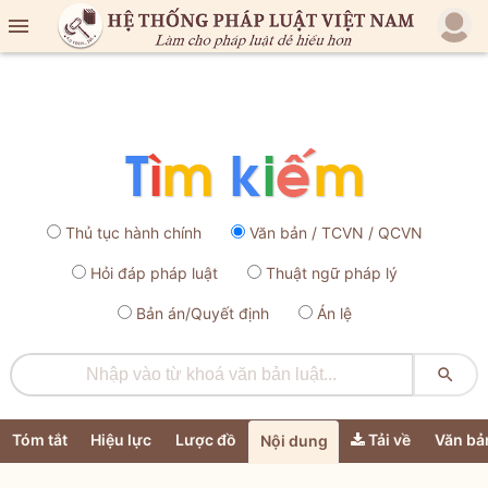

Thủ tục hành chính
Văn bản / TCVN / QCVN
Hỏi đáp pháp luật
Thuật ngữ pháp lý
Bản án/Quyết định
Án lệ

Tóm tắt
Hiệu lực
Lược đồ
Tải về
Văn bả
Nội dung