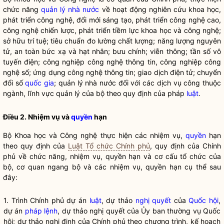
chức năng
quản lý nhà nước
về hoạt động nghiên cứu khoa học,
phát triển công nghệ, đổi mới sáng tạo, phát triển công nghệ cao,
công nghệ chiến lược, phát triển tiềm lực khoa học và công nghệ;
sở hữu trí tuệ; tiêu chuẩn đo lường chất lượng; năng lượng nguyên
tử, an toàn bức xạ và hạt nhân; bưu chính; viễn thông; tần số vô
tuyến điện; công nghiệp công nghệ thông tin, công nghiệp công
nghệ số; ứng dụng công nghệ thông tin; giao dịch điện tử; chuyển
đổi số
quốc gia
;
quản lý nhà nước
đối với các dịch vụ công thuộc
ngành, lĩnh vực quản lý của bộ theo quy định của pháp
luật
.
Điều 2. Nhiệm vụ và
quyền
hạn
Bộ Khoa học và Công nghệ thực hiện các nhiệm vụ,
quyền
hạn
theo quy định của
Luật Tổ chức Chính phủ
, quy định của Chính
phủ về chức năng, nhiệm vụ,
quyền
hạn và cơ cấu tổ chức của
bộ, cơ quan ngang bộ và các nhiệm vụ,
quyền
hạn cụ thể sau
đây:
1. Trình Chính phủ dự án
luật
, dự thảo
nghị quyết
của
Quốc hội
,
dự án
pháp lệnh
, dự thảo
nghị quyết
của Ủy ban thường vụ
Quốc
hội
; dự thảo nghị định của Chính phủ theo chương trình, kế hoạch