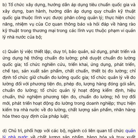
b) Tổ chức xây dựng, hướng dẫn áp dụng tiêu chuẩn
quốc gia
và
xây dựng, ban hành, hướng dẫn áp dụng quy chuẩn kỹ thuật
quốc gia
thuộc lĩnh vực được phân công quản lý; thực hiện chức
năng, nhiệm vụ của Cơ quan thông báo và hỏi đáp về hàng rào
kỹ thuật trong thương mại trong các lĩnh vực thuộc phạm vi
quản
lý nhà nước
của bộ;
c) Quản lý việc thiết lập, duy trì, bảo quản, sử dụng, phát triển và
ứng dụng hệ thống chuẩn đo lường; phê duyệt chuẩn đo lường
quốc gia
; tổ chức nghiên cứu, triển khai, ứng dụng, phát triển,
chế tạo, sản xuất sản phẩm, chất chuẩn, thiết bị đo lường; chỉ
định tổ chức giữ chuẩn đo lường
quốc gia
; tổ chức quản lý về đo
lường đối với phương tiện đo, phép đo, lượng hàng đóng gói sẵn,
chuẩn đo lường; tổ chức quản lý hoạt động kiểm định, hiệu
chuẩn, thử nghiệm phương tiện đo, chuẩn đo lường; hỗ trợ đổi
mới, phát triển hoạt động đo lường trong doanh nghiệp; thực hiện
kiểm tra nhà nước về đo lường, chất lượng sản phẩm, nhãn hàng
hóa theo quy định của pháp
luật
;
d) Chủ trì, phối hợp với các bộ, ngành có liên quan tổ chức
quản
lý nhà nước
về chất lượng sản phẩm, hàng hóa và truy xuất