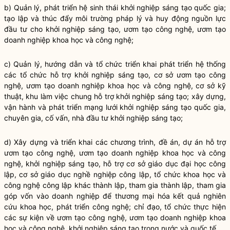
b) Quản lý, phát triển hệ sinh thái khởi nghiệp sáng tạo
quốc gia
;
tạo lập và thúc đẩy môi trường pháp lý và huy động nguồn lực
đầu tư cho khởi nghiệp sáng tạo, ươm tạo công nghệ, ươm tạo
doanh nghiệp khoa học và công nghệ;
c) Quản lý, hướng dẫn và tổ chức triển khai phát triển hệ thống
các tổ chức hỗ trợ khởi nghiệp sáng tạo, cơ sở ươm tạo công
nghệ, ươm tạo doanh nghiệp khoa học và công nghệ, cơ sở kỹ
thuật, khu làm việc chung hỗ trợ khởi nghiệp sáng tạo; xây dựng,
vận hành và phát triển mạng lưới khởi nghiệp sáng tạo
quốc gia
,
chuyên gia, cố vấn, nhà đầu tư khởi nghiệp sáng tạo;
d) Xây dựng và triển khai các chương trình, đề án, dự án hỗ trợ
ươm tạo công nghệ, ươm tạo doanh nghiệp khoa học và công
nghệ, khởi nghiệp sáng tạo, hỗ trợ cơ sở giáo dục đại học công
lập, cơ sở giáo dục nghề nghiệp công lập, tổ chức khoa học và
công nghệ công lập khác thành lập, tham gia thành lập, tham gia
góp vốn vào doanh nghiệp để thương mại hóa kết quả nghiên
cứu khoa học, phát triển công nghệ;
chỉ đạo
, tổ chức thực hiện
các sự kiện về ươm tạo công nghệ, ươm tạo doanh nghiệp khoa
học và công nghệ, khởi nghiệp sáng tạo trong nước và quốc tế.