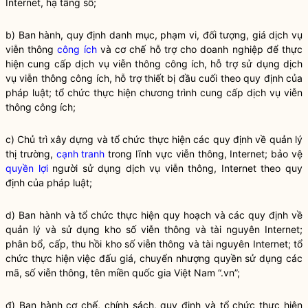
Internet, hạ tầng số;
b) Ban hành, quy định danh mục, phạm vi, đối tượng, giá dịch vụ
viễn thông
công ích
và cơ chế hỗ trợ cho doanh nghiệp để thực
hiện cung cấp dịch vụ viễn thông
công ích
, hỗ trợ sử dụng dịch
vụ viễn thông
công ích
, hỗ trợ thiết bị đầu cuối theo quy định của
pháp
luật
; tổ chức thực hiện chương trình cung cấp dịch vụ viễn
thông
công ích
;
c) Chủ trì xây dựng và tổ chức thực hiện các quy định về quản lý
thị trường,
cạnh tranh
trong lĩnh vực viễn thông, Internet; bảo vệ
quyền lợi
người sử dụng dịch vụ viễn thông, Internet theo quy
định của pháp
luật
;
d) Ban hành và tổ chức thực hiện quy hoạch và các quy định về
quản lý và sử dụng kho số viễn thông và tài nguyên Internet;
phân bổ, cấp, thu hồi kho số viễn thông và tài nguyên Internet; tổ
chức thực hiện việc đấu giá, chuyển nhượng
quyền
sử dụng các
mã, số viễn thông, tên miền quốc gia Việt Nam “.vn”;
đ) Ban hành cơ chế, chính sách, quy định và tổ chức thực hiện