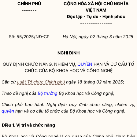
CHÍNH PHỦ
CỘNG HÒA XÃ HỘI CHỦ NGHĨA
-------
VIỆT NAM
Độc lập - Tự do - Hạnh phúc
---------------
Số: 55/2025/NĐ-CP
Hà Nội, ngày 02 tháng 3 năm 2025
NGHỊ ĐỊNH
QUY ĐỊNH CHỨC NĂNG, NHIỆM VỤ,
QUYỀN
HẠN VÀ CƠ CẤU TỔ
CHỨC CỦA BỘ KHOA HỌC VÀ CÔNG NGHỆ
Căn cứ
Luật Tổ chức Chính phủ
ngày 18 tháng 02 năm 2025;
Theo đề nghị của
Bộ trưởng
Bộ Khoa học và Công nghệ;
Chính phủ ban hành Nghị định quy định chức năng, nhiệm vụ,
quyền
hạn và cơ cấu tổ chức của Bộ Khoa học và Công nghệ.
Điều 1. Vị trí và chức năng
Bộ Khoa học và Công nghệ là cơ quan của Chính phủ, thực hiện