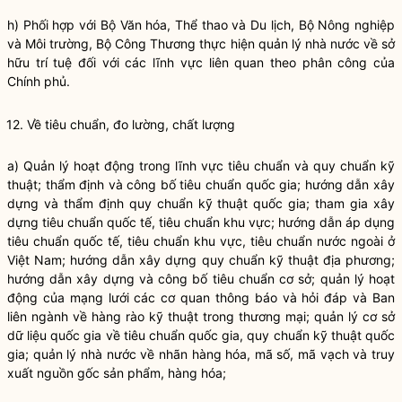
h) Phối hợp với Bộ Văn hóa, Thể thao và Du lịch, Bộ Nông nghiệp
và Môi trường, Bộ Công Thương thực hiện
quản lý nhà nước
về sở
hữu trí tuệ đối với các lĩnh vực liên quan theo phân công của
Chính phủ.
12. Về tiêu chuẩn, đo lường, chất lượng
a) Quản lý hoạt động trong lĩnh vực tiêu chuẩn và quy chuẩn kỹ
thuật; thẩm định và công bố tiêu chuẩn
quốc gia
; hướng dẫn xây
dựng và thẩm định quy chuẩn kỹ thuật
quốc gia
; tham gia xây
dựng tiêu chuẩn quốc tế, tiêu chuẩn khu vực; hướng dẫn áp dụng
tiêu chuẩn quốc tế, tiêu chuẩn khu vực, tiêu chuẩn nước ngoài ở
Việt Nam; hướng dẫn xây dựng quy chuẩn kỹ thuật địa phương;
hướng dẫn xây dựng và công bố tiêu chuẩn cơ sở; quản lý hoạt
động của mạng lưới các cơ quan thông báo và hỏi đáp và Ban
liên ngành về hàng rào kỹ thuật trong thương mại; quản lý cơ sở
dữ liệu
quốc gia
về tiêu chuẩn
quốc gia
, quy chuẩn kỹ thuật
quốc
gia
;
quản lý nhà nước
về nhãn hàng hóa, mã số, mã vạch và truy
xuất nguồn gốc sản phẩm, hàng hóa;