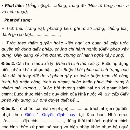
- Phạt tiền:
(Tổng cộng)......đồng, trong đó
(Nêu rõ từng hành vi
và mức phạt);
- Phạt bổ sung:
+ Tịch thu: (Tang vật, phương tiện, ghi rõ số lượng, chủng loại,
đánh giá sơ bộ)........................ ;
+ Tước theo thẩm
quyền
hoặc kiến nghị cơ quan đã cấp tước
quyền
sử dụng giấy phép, chứng chỉ
hành nghề
: (Giấy phép xây
dựng, Giấy đăng ký kinh doanh, chứng chỉ
hành nghề
xây dựng)
Điều 2.
Các hình thức xử lý.
(Nêu rõ hình thức xử lý:
Buộc áp dụng
biện pháp khắc phục hậu quả:
Buộc khôi phục lại tình trạng ban
đầu đã bị thay đổi do vi phạm gây ra hoặc buộc tháo dỡ công
trình, bộ phận công trình vi phạm; buộc khắc phục tình trạng ô
nhiễm môi trường...;
Buộc bồi thường thiệt hại do vi phạm hành
chính; Buộc thực hiện các quy định của
Nhà nước
về:
xin cấp Giấy
phép xây dựng, xin phê duyệt thiết kế...)
Điều 3.
(Tổ chức, cá nhân vi phạm)............ có trách nhiệm nộp tiền
phạt theo
Điều 1 Quyết định này
tại Kho bạc
Nhà nước
số:..............
địa chỉ
:......................., đồng thời thi hành nghiêm chỉnh
các hình thức xử phạt bổ sung và biện pháp khắc phục hậu quả