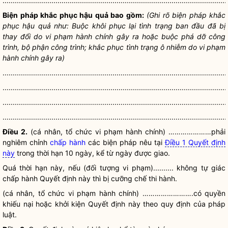
..............................................................................................................
Biện pháp khắc phục hậu quả bao gồm:
(Ghi rõ biện pháp khắc
phục hậu quả như: Buộc khôi phục lại tình trạng ban đầu đã bị
thay đổi do vi phạm hành chính gây ra hoặc buộc phá dỡ công
trình, bộ phận công trình; khắc phục tình trạng ô nhiễm do vi phạm
hành chính gây ra)
..............................................................................................................
..............................................................................................................
..............................................................................................................
..............................................................................................................
Điều 2.
(cá nhân, tổ chức vi phạm hành chính) …………………phải
nghiêm chỉnh
chấp hành
các biện pháp nêu tại
Điều 1 Quyết định
này
trong thời hạn 10 ngày, kể từ ngày được giao.
Quá thời hạn này, nếu (đối tượng vi phạm).......... không tự giác
chấp hành
Quyết định này thì bị
cưỡng chế
thi hành.
(cá nhân, tổ chức vi phạm hành chính) …………………….có quyền
khiếu nại hoặc khởi kiện Quyết định này theo quy định của pháp
luật
.