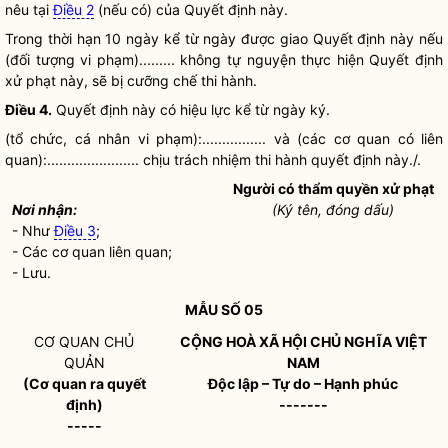
nêu tại
Điều 2
(nếu có) của Quyết định này.
Trong thời hạn 10 ngày kể từ ngày được giao Quyết định này nếu
(đối tượng vi phạm)......... không tự nguyện thực hiện Quyết định
xử phạt này, sẽ bị
cưỡng chế
thi hành.
Điều 4.
Quyết định này có hiệu lực kể từ ngày ký.
(tổ chức, cá nhân vi phạm):................ và (các cơ quan có liên
quan):....................... chịu trách nhiệm thi hành quyết định này./.
Người có thẩm
quyền
xử phạt
Nơi nhận:
(Ký tên, đóng dấu)
- Như
Điều 3
;
- Các cơ quan liên quan;
- Lưu.
MẪU SỐ 05
CƠ QUAN CHỦ
CỘNG HOÀ XÃ HỘI CHỦ NGHĨA VIỆT
QUẢN
NAM
(Cơ quan ra quyết
Độc lập – Tự do – Hạnh phúc
định)
-------
-----