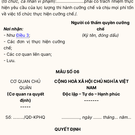
(
tổ chức, cá nhân vi phạm
):.......................phải có trách nhiệm thực
hiện yêu cầu của lực lượng thi hành
cưỡng chế
và chịu mọi
phí tổn
về việc tổ chức thực hiện
cưỡng chế
./.
Người có thẩm
quyền
cưỡng
Nơi nhận:
chế
- Như
Điều 3
;
(Ký tên, đóng dấu)
- Các đơn vị thực hiện
cưỡng
chế
;
- Các cơ quan liên quan;
- Lưu.
MẪU SỐ 06
CƠ QUAN CHỦ
CỘNG HOÀ XÃ HỘI CHỦ NGHĨA VIỆT
QUẢN
NAM
(Cơ quan ra quyết
Độc lập – Tự do – Hạnh phúc
định)
-------
-----
Số: ………/QĐ-KPHQ
..............., ngày ....... tháng... năm...
QUYẾT ĐỊNH