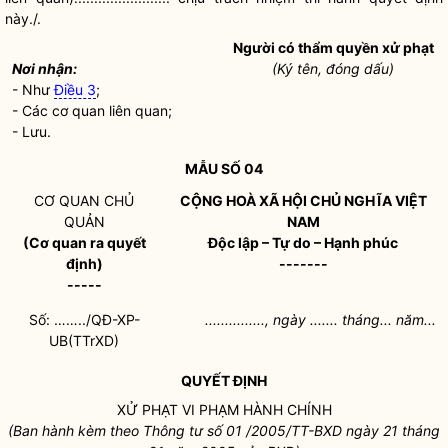
này./.
Người có thẩm
quyền
xử phạt
Nơi nhận:
(Ký tên, đóng dấu)
- Như
Điều 3
;
- Các cơ quan liên quan;
- Lưu.
MẪU SỐ 04
CƠ QUAN CHỦ
CỘNG HOÀ XÃ HỘI CHỦ NGHĨA VIỆT
QUẢN
NAM
(Cơ quan ra quyết
Độc lập – Tự do – Hạnh phúc
định)
-------
-----
Số: ……../QĐ-XP-
..............., ngày ....... tháng... năm...
UB(TTrXD)
QUYẾT ĐỊNH
XỬ PHẠT VI PHẠM HÀNH CHÍNH
(Ban hành kèm theo Thông tư số 01 /2005/TT-BXD ngày 21 tháng