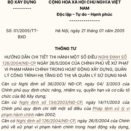
BỘ XÂY DỰNG
CỘNG HOÀ XÃ HỘI CHỦ NGHĨA VIỆT
---------
NAM
Độc lập – Tự do – Hạnh phúc
---------------
Số: 01/2005/TT-
Hà Nội, ngày 21 tháng 01 năm 2005
BXD
THÔNG TƯ
HƯỚNG DẪN CHI TIẾT THI HÀNH MỘT SỐ ĐIỀU
NGHỊ ĐỊNH SỐ
126/2004/NĐ-CP
NGÀY 26/5/2004 CỦA CHÍNH PHỦ VỀ XỬ PHẠT
VI PHẠM HÀNH CHÍNH TRONG HOẠT ĐỘNG XÂY DỰNG, QUẢN
LÝ CÔNG TRÌNH HẠ TẦNG ĐÔ THỊ VÀ QUẢN LÝ SỬ DỤNG NHÀ
Căn cứ Nghị định số 36/2003/ NĐ-CP, ngày 04/ 3/2003 của
Chính phủ quy định chức năng, nhiệm vụ,
quyền
hạn và cơ cấu tổ
chức của Bộ Xây dựng;
Căn cứ
Nghị định số 134/2003/NĐ-CP
, ngày 14/11/2003 của
Chính phủ quy định chi tiết một số điều của
Pháp lệnh xử lý vi
phạm hành chính
năm 2002;
Căn cứ
Nghị định số 126/2004/NĐ-CP
, ngày 26/5/2004 của Chính
phủ về xử phạt vi phạm hành chính trong hoạt động xây dựng,