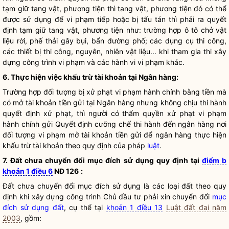
tạm giữ tang vật, phương tiện thì tang vật, phương tiện đó có thể
được sử dụng để vi phạm tiếp hoặc bị tẩu tán thì phải ra quyết
định tạm giữ tang vật, phương tiện như: trường hợp ô tô chở vật
liệu rời, phế thải gây bụi, bẩn đường phố; các dụng cụ thi công,
các thiết bị thi công, nguyên, nhiên vật liệu... khi tham gia thi xây
dựng công trình vi phạm và các hành vi vi phạm khác.
6. Thực hiện việc khấu trừ tài khoản tại Ngân hàng:
Trường hợp đối tượng bị xử phạt vi phạm hành chính bằng tiền mà
có mở tài khoản tiền gửi tại Ngân hàng nhưng không chịu thi hành
quyết định xử phạt, thì người có thẩm
quyền
xử phạt vi phạm
hành chính gửi Quyết định
cưỡng chế
thi hành đến ngân hàng nơi
đối tượng vi phạm mở tài khoản tiền gửi để ngân hàng thực hiện
khấu trừ tài khoản theo quy định của pháp
luật
.
7. Đất chưa chuyển đổi mục đích sử dụng quy định tại
điểm b
khoản 1 điều 6
NĐ 126
:
Đất chưa chuyển đổi mục đích sử dụng là các loại đất theo quy
định khi xây dựng công trình Chủ đầu tư phải xin chuyển đổi
mục
đích sử dụng đất
, cụ thể tại
khoản 1 điều 13
Luật đất đai năm
2003
, gồm: