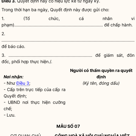
Điều 3.
Quyết định này có hiệu lực kể từ ngày ký.
Trong thời hạn ba ngày, Quyết định này được gửi cho:
1. (Tổ chức, cá nhân vi
phạm)......................................................................... để
chấp hành
.
2.
..............................................................................................................
để báo cáo.
3. ..................................................................... để giám sát, đôn
đốc, phối hợp thực hiện./.
Người có thẩm
quyền
ra quyết
Nơi nhận:
định
- Như
Điều 3
;
(Ký tên, đóng dấu)
- Cấp trên trực tiếp của cấp ra
Quyết định;
- UBND nơi thực hiện
cưỡng
chế
;
- Lưu.
MẪU SỐ 07
CƠ QUAN CHỦ
CỘNG HOÀ XÃ HỘI CHỦ NGHĨA VIỆT