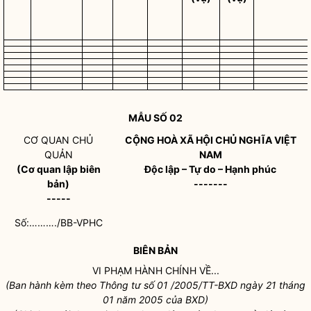
MẪU SỐ 02
CƠ QUAN CHỦ
CỘNG HOÀ XÃ HỘI CHỦ NGHĨA VIỆT
QUẢN
NAM
(Cơ quan lập biên
Độc lập – Tự do – Hạnh phúc
bản)
-------
-----
Số:………./BB-VPHC
BIÊN BẢN
VI PHẠM HÀNH CHÍNH VỀ...
(Ban hành kèm theo Thông tư số 01 /2005/TT-BXD ngày 21 tháng
01 năm 2005 của BXD)