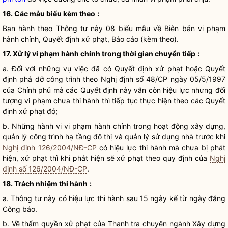
16. Các mẫu biểu kèm theo
:
Ban hành theo Thông tư này 08 biểu mẫu về Biên bản vi phạm
hành chính, Quyết định xử phạt, Báo cáo (kèm theo).
17. Xử lý vi phạm hành chính trong thời gian chuyển tiếp
:
a. Đối với những vụ việc đã có Quyết định xử phạt hoặc Quyết
định phá dỡ công trình theo Nghị định số 48/CP ngày 05/5/1997
của Chính phủ mà các Quyết định này vẫn còn hiệu lực nhưng đối
tượng vi phạm chưa thi hành thì tiếp tục thực hiện theo các Quyết
định xử phạt đó;
b. Những hành vi vi phạm hành chính trong hoạt động xây dựng,
quản lý công trình hạ tầng đô thị và quản lý sử dụng nhà trước khi
Nghị định 126/2004/NĐ-CP
có hiệu lực thi hành mà chưa bị phát
hiện, xử phạt thì khi phát hiện sẽ xử phạt theo quy định của
Nghị
định số 126/2004/NĐ-CP
.
18. Trách nhiệm thi hành
:
a. Thông tư này có hiệu lực thi hành sau 15 ngày kể từ ngày đăng
Công báo.
b. Về thẩm
quyền
xử phạt của Thanh tra chuyên ngành Xây dựng