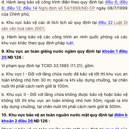
đ. Hành lang bảo vệ công trình điện theo quy định tại:
điều 6; điều
8; điều 12; điều 14
Nghị định số 54/1999/NĐ-CP
ngày 08/7/1999
của Chính phủ;
e. Khu vực bảo vệ các di tích lịch sử quy định tại
điều 32
Luật Di
sản văn hoá năm 2001
;
g. Hành lang bảo vệ các công trình an ninh quốc phòng và các
khu vực khác theo quy định pháp
luật
.
9. Khu vực an toàn giếng nước ngầm quy định tại
khoản 1 điều
25
NĐ 126
:
Vi phạm quy định tại TCXD 33.1985 (11.21), gồm:
a. Khu vực I - Đối với tầng chứa nước đã bảo vệ tốt thì khu vực an
toàn không nhỏ hơn 30 m; ngoài ra khi xây dựng chuồng, tại chăn
nuôi thì phải cách ranh giới là 100m.
b. Khu vực II - Đối với tầng chứa không được bảo vệ hoặc bảo vệ
không tốt thì khu vực an toàn không nhỏ hơn 50m; ngoài ra khi
xây dựng chuồng, tại chăn nuôi thì phải cách ranh giới là 300m.
10. Khu vực bảo vệ an toàn nguồn nước mặt quy định tại
điểm b
khoản 2 điều 26
NĐ 126
: