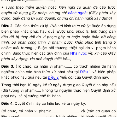
+ Tước theo thẩm
quyền
hoặc kiến nghị cơ quan đã cấp tước
quyền
sử dụng giấy phép, chứng chỉ
hành nghề
: (Giấy phép xây
dựng, Giấy đăng ký kinh doanh, chứng chỉ
hành nghề
xây dựng)
Điều 2.
Các hình thức xử lý.
(Nêu rõ hình thức xử lý:
Buộc áp dụng
biện pháp khắc phục hậu quả:
Buộc khôi phục lại tình trạng ban
đầu đã bị thay đổi do vi phạm gây ra hoặc buộc tháo dỡ công
trình, bộ phận công trình vi phạm; buộc khắc phục tình trạng ô
nhiễm môi trường...;
Buộc bồi thường thiệt hại do vi phạm hành
chính; Buộc thực hiện các quy định của
Nhà nước
về:
xin cấp Giấy
phép xây dựng, xin phê duyệt thiết kế...)
Điều 3.
(Tổ chức, cá nhân vi phạm)....... có trách nhiệm thi hành
nghiêm chỉnh các hình thức xử phạt nêu tại
Điều 1
và biện pháp
khắc phục hậu quả nêu tại
Điều 2
(nếu có)
của Quyết định này.
Trong thời hạn 10 ngày kể từ ngày được giao Quyết định này nếu
(đối tượng vi phạm)..... không tự nguyện thực hiện Quyết định xử
phạt này, sẽ bị
cưỡng chế
thi hành.
Điều 4.
Quyết định này có hiệu lực kể từ ngày ký.
(tổ chức, cá nhân vi phạm):........................... và (các cơ quan có
liên quan):....................... chịu trách nhiệm thi hành quyết định