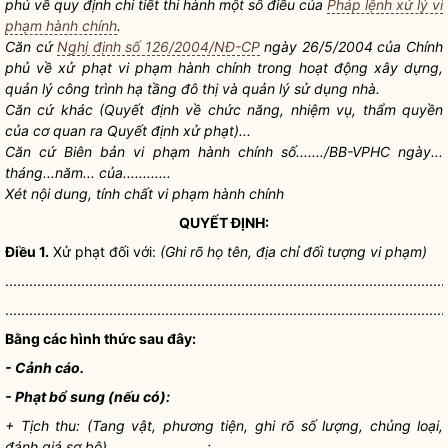
phủ về quy định chi tiết thi hành một số điều của
Pháp lệnh xử lý vi
phạm hành chính
.
Căn cứ
Nghị định số 126/2004/NĐ-CP
ngày 26/5/2004 của Chính
phủ về xử phạt vi phạm hành chính trong hoạt động xây dựng,
quản lý công trình hạ tầng đô thị và quản lý sử dụng nhà.
Căn cứ khác (Quyết định về chức năng, nhiệm vụ, thẩm
quyền
của cơ quan ra Quyết định xử phạt)...
Căn cứ Biên bản vi phạm hành chính số......./BB-VPHC ngày...
tháng...năm... của............
Xét nội dung, tính chất vi phạm hành chính
QUYẾT ĐỊNH:
Điều 1.
Xử phạt đối với:
(Ghi rõ họ tên,
địa chỉ
đối tượng vi phạm)
..............................................................................................................
..............................................................................................................
Bằng các hình thức sau đây:
- Cảnh cáo.
- Phạt bổ sung (nếu có):
+ Tịch thu: (Tang vật, phương tiện, ghi rõ số lượng, chủng loại,
đánh giá sơ bộ)........................ ;