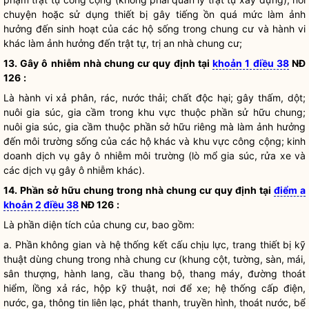
chuyện hoặc sử dụng thiết bị gây tiếng ồn quá mức làm ảnh
hưởng đến sinh hoạt của các hộ sống trong chung cư và hành vi
khác làm ảnh hưởng đến trật tự, trị an nhà chung cư;
13. Gây ô nhiễm nhà chung cư quy định tại
khoản 1 điều 38
NĐ
126
:
Là hành vi xả phân, rác, nước thải; chất độc hại; gây thấm, dột;
nuôi gia súc, gia cầm trong khu vực thuộc phần sử hữu chung;
nuôi gia súc, gia cầm thuộc phần sở hữu riêng mà làm ảnh hưởng
đến môi trường sống của các hộ khác và khu vực công cộng; kinh
doanh dịch vụ gây ô nhiễm môi trường (lò mổ gia súc, rửa xe và
các dịch vụ gây ô nhiễm khác).
14. Phần sở hữu chung trong nhà chung cư quy định tại
điểm a
khoản 2 điều 38
NĐ 126
:
Là phần diện tích của chung cư, bao gồm:
a. Phần không gian và hệ thống kết cấu chịu lực, trang thiết bị kỹ
thuật dùng chung trong nhà chung cư (khung cột, tường, sàn, mái,
sân thượng, hành lang, cầu thang bộ, thang máy, đường thoát
hiểm, lồng xả rác, hộp kỹ thuật, nơi để xe; hệ thống cấp điện,
nước, ga, thông tin liên lạc, phát thanh, truyền hình, thoát nước, bể