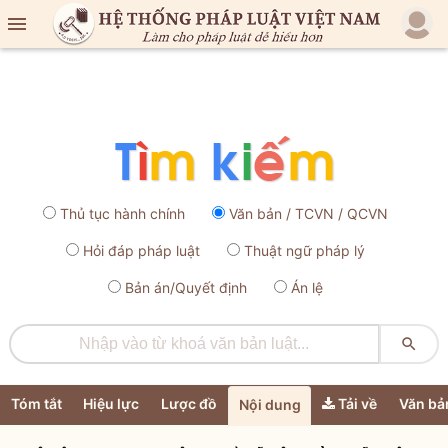

Thủ tục hành chính
Văn bản / TCVN / QCVN
Hỏi đáp pháp luật
Thuật ngữ pháp lý
Bản án/Quyết định
Án lệ

Tóm tắt
Hiệu lực
Lược đồ
Tải về
Văn bả
Nội dung