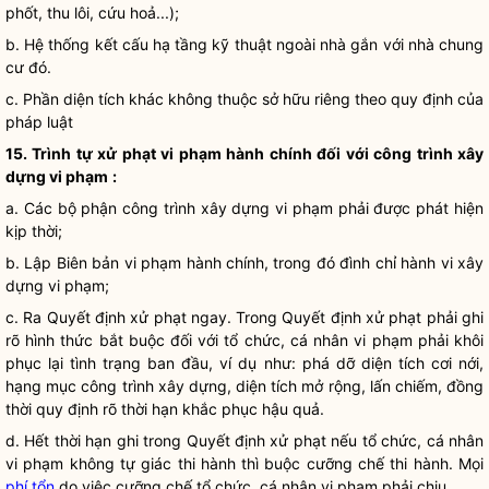
phốt, thu lôi, cứu hoả...);
b. Hệ thống kết cấu hạ tầng kỹ thuật ngoài nhà gắn với nhà chung
cư đó.
c. Phần diện tích khác không thuộc sở hữu riêng theo quy định của
pháp
luật
15. Trình tự xử phạt vi phạm hành chính đối với công trình xây
dựng vi phạm
:
a. Các bộ phận công trình xây dựng vi phạm phải được phát hiện
kịp thời;
b. Lập Biên bản vi phạm hành chính, trong đó đình chỉ hành vi xây
dựng vi phạm;
c. Ra Quyết định xử phạt ngay. Trong Quyết định xử phạt phải ghi
rõ hình thức bắt buộc đối với tổ chức, cá nhân vi phạm phải khôi
phục lại tình trạng ban đầu, ví dụ như: phá dỡ diện tích cơi nới,
hạng mục công trình xây dựng, diện tích mở rộng, lấn chiếm, đồng
thời quy định rõ thời hạn khắc phục hậu quả.
d. Hết thời hạn ghi trong Quyết định xử phạt nếu tổ chức, cá nhân
vi phạm không tự giác thi hành thì buộc
cưỡng chế
thi hành. Mọi
phí tổn
do việc
cưỡng chế
tổ chức, cá nhân vi phạm phải chịu.