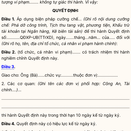
tượng vi phạm........ không tự giác thi hành. Vì vậy:
QUYẾT ĐỊNH:
Điều 1.
Áp dụng biện pháp
cưỡng chế
...
(Ghi rõ nội dung
cưỡng
chế
: Phá dỡ công trình, Tịch thu tang vật, phương tiện, Khấu trừ
tài khoản tại Ngân hàng, Kê biên tài sản)
để thi hành Quyết định
số:...........QĐXP-UB(TTrXD), ngày.......tháng...năm... của..... đối với
(Ghi rõ họ, tên,
địa chỉ
tổ chức, cá nhân vi phạm hành chính)
:
Điều 2.
(tổ chức, cá nhân vi phạm)....... có trách nhiệm thi hành
nghiêm chỉnh Quyết định này.
Điều 3
.
Giao cho: Ông (Bà)......chức vụ:..........thuộc đơn vị:.................
2. Các cơ quan:
(Ghi tên các đơn vị phối hợp: Công An, Tài
chính....)
...
..............................................................................................................
..............................................................................................................
thi hành Quyết định này trong thời hạn 10 ngày kể từ ngày ký.
Điều 4.
Quyết định này có hiệu lực kể từ ngày ký.