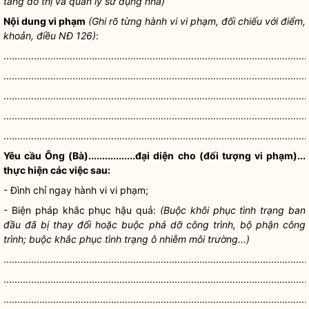
tầng đô thị và quản lý sử dụng nhà)
Nội dung vi phạm
(Ghi rõ từng hành vi vi phạm, đối chiếu với điểm,
khoản, điều NĐ 126)
:
..............................................................................................................
..............................................................................................................
..............................................................................................................
..............................................................................................................
..............................................................................................................
Yêu cầu Ông (Bà).................đại diện cho (đối tượng vi phạm)...
thực hiện các việc sau:
- Đình chỉ ngay hành vi vi phạm;
- Biện pháp khắc phục hậu quả:
(Buộc khôi phục tình trạng ban
đầu đã bị thay đổi hoặc buộc phá dỡ công trình, bộ phận công
trình; buộc khắc phục tình trạng ô nhiễm môi trường...)
..............................................................................................................
..............................................................................................................
..............................................................................................................