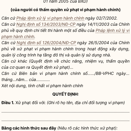
01 năm 2005 của BXD)
(của người có thẩm
quyền
xử phạt vi phạm hành chính)
Căn cứ
Pháp lệnh xử lý vi phạm hành chính
ngày 02/7/2002.
Căn cứ
Nghị định số 134/2003/NĐ-CP
ngày 14/11/2003 của Chính
phủ về quy định chi tiết thi hành một số điều của
Pháp lệnh xử lý vi
phạm hành chính
.
Căn cứ
Nghị định số 126/2004/NĐ-CP
ngày 26/5/2004 của Chính
phủ về xử phạt vi phạm hành chính trong hoạt động xây dựng,
quản lý công trình hạ tầng đô thị và quản lý sử dụng nhà.
Căn cứ khác (Quyết định về chức năng, nhiệm vụ, thẩm
quyền
của cơ quan ra Quyết định xử phạt)...
Căn cứ Biên bản vi phạm hành chính số….../BB-VPHC ngày...
tháng...năm... của............
Xét nội dung, tính chất vi phạm hành chính
QUYẾT ĐỊNH:
Điều 1.
Xử phạt đối với:
(Ghi rõ họ tên,
địa chỉ
đối tượng vi phạm)
..............................................................................................................
..............................................................................................................
Bằng các hình thức sau đây
(Nêu rõ các hình thức xử phạt):