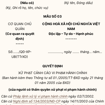
(Nếu có)
(Ký tên, Đóng dấu)
(Ký, Ghi rõ họ, tên, chức vụ)
MẪU SỐ 03
CƠ QUAN CHỦ
CỘNG HOÀ XÃ HỘI CHỦ NGHĨA VIỆT
QUẢN
NAM
(Cơ quan ra quyết
Độc lập – Tự do – Hạnh phúc
định)
-------
-----
Số:……/QĐ-XP-
..............., ngày ....... tháng... năm...
UB(TTrXD)
QUYẾT ĐỊNH
XỬ PHẠT CẢNH CÁO VI PHẠM HÀNH CHÍNH
(Ban hành kèm theo Thông tư số 01 /2005/TT-BXD ngày 21 tháng
01 năm 2005 của BXD)
(của người có thẩm
quyền
xử phạt vi phạm hành chính)
Căn cứ
Pháp lệnh xử lý vi phạm hành chính
ngày 02/7/2002.
Căn cứ
Nghị định số 134/2003/NĐ-CP
ngày 14/11/2003 của Chính