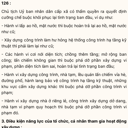
126
:
Chủ tịch Uỷ ban
nhân dân
cấp xã có thẩm
quyền
ra quyết định
cưỡng chế
buộc khôi phục lại tình trạng ban đầu, ví dụ như:
- Hành vi lấp ao hồ, mặt nước thì buộc hoàn trả lại ao hồ, mặt nước
như cũ;
- Xây dựng công trình làm hư hỏng hệ thống công trình hạ tầng kỹ
thuật thì phải làm lại như cũ;
- Các hành vi cơi nới diện tích; chồng thêm tầng; mở rộng ban
công; lấn chiếm không gian thì buộc phá dỡ phần xây dựng vi
phạm, phần diện tích làm sai, hoàn trả lại tình trạng ban đầu;
- Hành vi xây dựng công trình, nhà tạm, lều quán lấn chiếm vỉa hè,
đường phố, hành lang bảo vệ công trình hạ tầng kỹ thuật, những
khu vực cấm xây dựng khác thì buộc phá dỡ phần công trình vi
phạm;
- Hành vi xây dựng nhà ở riêng lẻ, công trình xây dựng dở dang,
nhà tạm vi phạm quy hoạch thì buộc phá dỡ phần công trình vi
phạm đó.
3. Điều kiện năng lực của tổ chức, cá nhân tham gia hoạt động
xây dựng
: