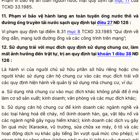
Phạm vi bảo vệ an toàn nguồn nước mặt quy định tại
mục 11
của
TCXD 33.1985.
11. Phạm vi bảo vệ hành lang an toàn tuyến ống nước thô và
đường ống truyền tải nước sạch quy định tại
điều 27
NĐ 126
:
Vi phạm quy định tại điểm 8.31
mục 8
TCXD 33.1985 “Qui định về
ống dẫn, mạng lưới đường ống và các công trình trên mạng”;
12. Sử dụng trái với mục đích quy định sử dụng chung cư, làm
mất ảnh hưởng đến trật tự, trị an quy định tại
khoản 1 điều 38
NĐ
126
:
Là hành vi của người chủ sử hữu phần sở hữu riêng hoặc cho
người khác sử dụng căn hộ chung cư vào các mục đích trái với
các quy định hiện hành về quản lý sử dụng nhà chung cư, ví dụ:
a. Sử dụng nhà chung cư vào mục đích khác không phải để ở mà
làm cơ sở sản xuất; kinh doanh; văn phòng và các mục đích khác;
b. Sử dụng căn hộ chung cư để kinh doanh các ngành nghề và
các loại hàng hoá dễ cháy, nổ (kinh doanh hàn, ga, vật liệu nổ và
các ngành nghề gây nguy hiểm khác); kinh doanh các dịch vụ gây
ồn quá mức (Karaoke, vũ trường, sửa chữa xe máy, ô tô và các
hoạt động dịch vụ khác gây tiếng ồn vượt quá mức cho phép); vi
phạm trật tự công cộng (không phải quản lý trật tự xây dựng); nói