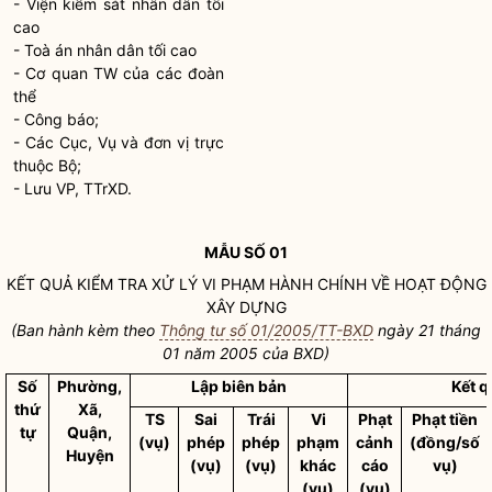
- Viện kiểm sát nhân dân tối
cao
- Toà án nhân dân tối cao
- Cơ quan TW của các đoàn
thể
- Công báo;
- Các Cục, Vụ và đơn vị trực
thuộc Bộ;
- Lưu VP, TTrXD.
MẪU SỐ 01
KẾT QUẢ KIỂM TRA XỬ LÝ VI PHẠM HÀNH CHÍNH VỀ HOẠT ĐỘNG
XÂY DỰNG
(Ban hành kèm theo
Thông tư số 01/2005/TT-BXD
ngày 21 tháng
01 năm 2005 của BXD)
Số
Phường,
Lập biên bản
Kết q
thứ
Xã,
TS
Sai
Trái
Vi
Phạt
Phạt tiền
tự
Quận,
(vụ)
phép
phép
phạm
cảnh
(đồng/số
Huyện
(vụ)
(vụ)
khác
cáo
vụ)
(vụ)
(vụ)