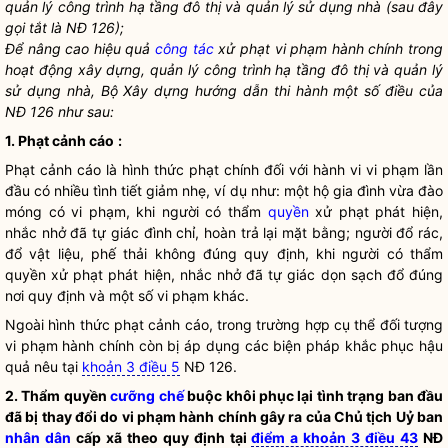
quản lý công trình hạ tầng đô thị và quản lý sử dụng nhà (sau đây
gọi tắt là NĐ 126);
Để nâng cao hiệu quả
công tác
xử phạt vi phạm hành chính trong
hoạt động xây dựng, quản lý công trình hạ tầng đô thị và quản lý
sử dụng nhà, Bộ Xây dựng hướng dẫn thi hành một số điều của
NĐ 126 như sau:
1. Phạt cảnh cáo
:
Phạt cảnh cáo là hình thức phạt chính đối với hành vi vi phạm lần
đầu có nhiều tình tiết giảm nhẹ, ví dụ như: một hộ gia đình vừa đào
móng có vi phạm, khi người có thẩm
quyền
xử phạt phát hiện,
nhắc nhở đã tự giác đình chỉ, hoàn trả lại mặt bằng; người đổ rác,
đổ vật liệu, phế thải không đúng quy định, khi người có thẩm
quyền
xử phạt phát hiện, nhắc nhở đã tự giác dọn sạch đổ đúng
nơi quy định và một số vi phạm khác.
Ngoài hình thức phạt cảnh cáo, trong trường hợp cụ thể đối tượng
vi phạm hành chính còn bị áp dụng các biện pháp khắc phục hậu
quả nêu tại
khoản 3 điều 5
NĐ 126.
2. Thẩm
quyền
cưỡng chế
buộc khôi phục lại tình trạng ban đầu
đã bị thay đổi do vi phạm hành chính gây ra của Chủ tịch Uỷ ban
nhân dân
cấp xã theo quy định tại
điểm a khoản 3 điều 43
NĐ