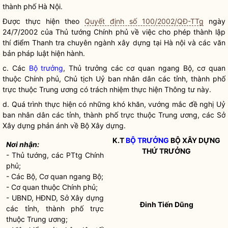
thành phố Hà Nội.
Được thực hiện theo
Quyết định số 100/2002/QĐ-TTg
ngày
24/7/2002 của Thủ tướng Chính phủ về việc cho phép thành lập
thí điểm Thanh tra chuyên ngành xây dựng tại Hà nội và các văn
bản pháp
luật
hiện hành.
c. Các
Bộ trưởng
, Thủ trưởng các cơ quan ngang Bộ, cơ quan
thuộc Chính phủ, Chủ tịch Uỷ ban
nhân dân
các tỉnh, thành phố
trực thuộc Trung ương có trách nhiệm thực hiện Thông tư này.
d. Quá trình thực hiện có những khó khăn, vướng mắc đề nghị Uỷ
ban nhân dân các tỉnh, thành phố trực thuộc Trung ương, các Sở
Xây dựng phản ánh về Bộ Xây dựng.
K.T
BỘ TRƯỞNG
BỘ XÂY DỰNG
Nơi nhận:
THỨ TRƯỞNG
- Thủ tướng, các PTtg Chính
phủ;
- Các Bộ, Cơ quan ngang Bộ;
- Cơ quan thuộc Chính phủ;
- UBND, HĐND, Sở Xây dựng
Đinh Tiến Dũng
các tỉnh, thành phố trực
thuộc Trung ương;