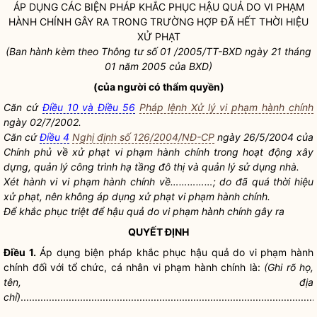
ÁP DỤNG CÁC BIỆN PHÁP KHẮC PHỤC HẬU QUẢ DO VI PHẠM
HÀNH CHÍNH GÂY RA TRONG TRƯỜNG HỢP ĐÃ HẾT THỜI HIỆU
XỬ PHẠT
(Ban hành kèm theo Thông tư số 01 /2005/TT-BXD ngày 21 tháng
01 năm 2005 của BXD)
(của người có thẩm
quyền
)
Căn cứ
Điều 10 và Điều 56
Pháp lệnh Xử lý vi phạm hành chính
ngày 02/7/2002.
Căn cứ
Điều 4
Nghị định số 126/2004/NĐ-CP
ngày 26/5/2004 của
Chính phủ về xử phạt vi phạm hành chính trong hoạt động xây
dựng, quản lý công trình hạ tầng đô thị và quản lý sử dụng nhà.
Xét hành vi vi phạm hành chính về……………; do đã quá thời hiệu
xử phạt, nên không áp dụng xử phạt vi phạm hành chính.
Để khắc phục triệt để hậu quả do vi phạm hành chính gây ra
QUYẾT ĐỊNH
Điều 1.
Áp dụng biện pháp khắc phục hậu quả do vi phạm hành
chính đối với tổ chức, cá nhân vi phạm hành chính là:
(Ghi rõ họ,
tên,
địa
chỉ
)
........................................................................................................