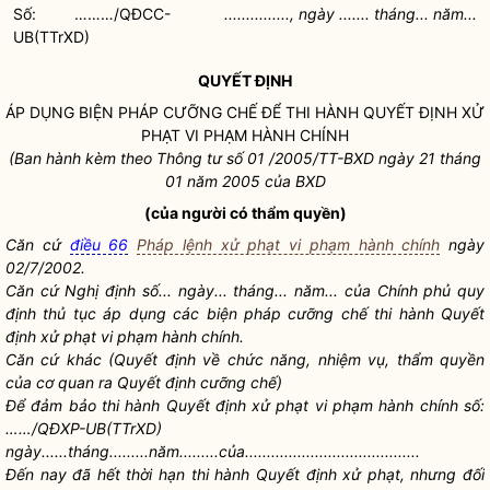
Số: ………/QĐCC-
..............., ngày ....... tháng... năm...
UB(TTrXD)
QUYẾT ĐỊNH
ÁP DỤNG BIỆN PHÁP
CƯỠNG CHẾ
ĐỂ THI HÀNH QUYẾT ĐỊNH XỬ
PHẠT VI PHẠM HÀNH CHÍNH
(Ban hành kèm theo Thông tư số 01 /2005/TT-BXD ngày 21 tháng
01 năm 2005 của BXD
(của người có thẩm
quyền
)
Căn cứ
điều 66
Pháp lệnh xử phạt vi phạm hành chính
ngày
02/7/2002.
Căn cứ Nghị định số... ngày... tháng... năm... của Chính phủ quy
định thủ tục áp dụng các biện pháp
cưỡng chế
thi hành Quyết
định xử phạt vi phạm hành chính.
Căn cứ khác (Quyết định về chức năng, nhiệm vụ, thẩm
quyền
của cơ quan ra Quyết định
cưỡng chế
)
Để đảm bảo thi hành Quyết định xử phạt vi phạm hành chính số:
……/QĐXP-UB(TTrXD)
ngày......tháng.........năm.........của........................................
Đến nay đã hết thời hạn thi hành Quyết định xử phạt, nhưng đối