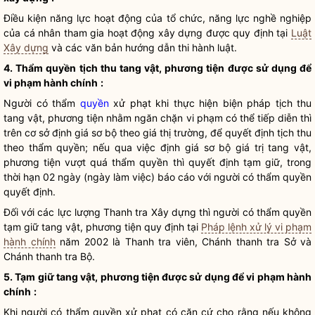
Điều kiện năng lực hoạt động của tổ chức, năng lực nghề nghiệp
của cá nhân tham gia hoạt động xây dựng được quy định tại
Luật
Xây dựng
và các văn bản hướng dẫn thi hành luật.
4. Thẩm
quyền
tịch thu tang vật, phương tiện được sử dụng để
vi phạm hành chính
:
Người có thẩm
quyền
xử phạt khi thực hiện biện pháp tịch thu
tang vật, phương tiện nhằm ngăn chặn vi phạm có thể tiếp diễn thì
trên cơ sở định giá sơ bộ theo giá thị trường, để quyết định tịch thu
theo thẩm
quyền
; nếu qua việc định giá sơ bộ giá trị tang vật,
phương tiện vượt quá thẩm
quyền
thì quyết định tạm giữ, trong
thời hạn 02 ngày (ngày làm việc) báo cáo với người có thẩm
quyền
quyết định.
Đối với các lực lượng Thanh tra Xây dựng thì người có thẩm
quyền
tạm giữ tang vật, phương tiện quy định tại
Pháp lệnh xử lý vi phạm
hành chính
năm 2002 là Thanh tra viên, Chánh thanh tra Sở và
Chánh thanh tra Bộ.
5. Tạm giữ tang vật, phương tiện được sử dụng để vi phạm hành
chính
:
Khi người có thẩm
quyền
xử phạt có căn cứ cho rằng nếu không